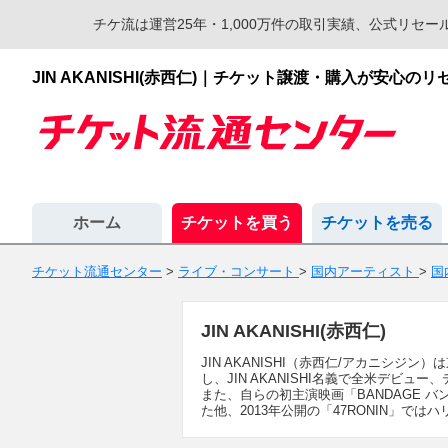
チケ流は運営25年・1,000万件の取引実績、公式リ
JIN AKANISHI(赤西仁)｜チケット譲渡・購入が安心
ホーム
チケットを買う
チケットを売る
チケット流通センター
>
ライブ・コンサート
>
国内アーティスト
>
国
JIN AKANISHI(赤西仁)
JIN AKANISHI（赤西仁/アカニシジ
し、JIN AKANISHI名義で全米デビュー、デ
また、自らの初主演映画「BANDAGE 
た他、2013年公開の「47RONIN」ではハ