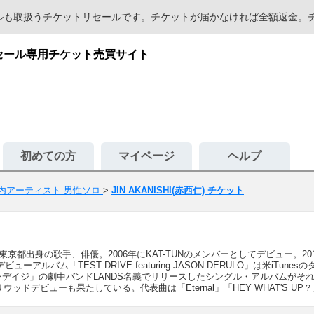
セールも取扱うチケットリセールです。チケットが届かなければ全額返金
のリセール専用チケット売買サイト
初めての方
マイページ
ヘルプ
内アーティスト 男性ソロ
>
JIN AKANISHI(赤西仁) チケット
ン）は東京都出身の歌手、俳優。2006年にKAT-TUNのメンバーとしてデビュー
ビューアルバム「TEST DRIVE featuring JASON DERULO」は米i
バンデイジ」の劇中バンドLANDS名義でリリースしたシングル・アルバムがそ
リウッドデビューも果たしている。代表曲は「Eternal」「HEY WHAT'S UP