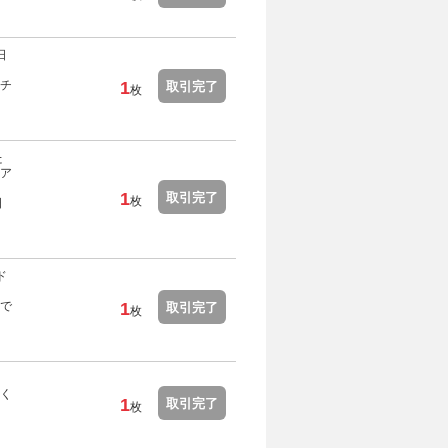
日
チ
1
取引完了
枚
た
ア
1
取引完了
枚
日
ド
で
1
取引完了
枚
く
1
取引完了
枚