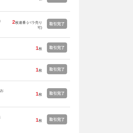
ロ
2
枚連番 (バラ売り
取引完了
可)
1
取引完了
枚
1
取引完了
枚
お
1
取引完了
枚
止
1
取引完了
枚