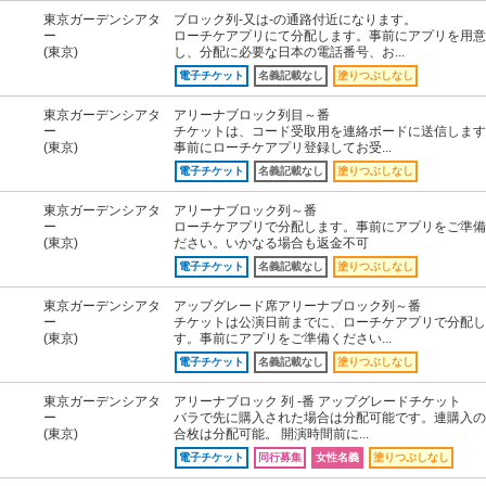
東京ガーデンシアタ
ブロック列-又は-の通路付近になります。
ー
ローチケアプリにて分配します。事前にアプリを用意
(東京)
し、分配に必要な日本の電話番号、お...
電子チケット
名義記載なし
塗りつぶしなし
東京ガーデンシアタ
アリーナブロック列目～番
ー
チケットは、コード受取用を連絡ボードに送信します
(東京)
事前にローチケアプリ登録してお受...
電子チケット
名義記載なし
塗りつぶしなし
東京ガーデンシアタ
アリーナブロック列～番
ー
ローチケアプリで分配します。事前にアプリをご準備
(東京)
ださい。いかなる場合も返金不可
電子チケット
名義記載なし
塗りつぶしなし
東京ガーデンシアタ
アップグレード席アリーナブロック列～番
ー
チケットは公演日前までに、ローチケアプリで分配し
(東京)
す。事前にアプリをご準備ください...
電子チケット
名義記載なし
塗りつぶしなし
東京ガーデンシアタ
アリーナブロック 列 -番 アップグレードチケット
ー
バラで先に購入された場合は分配可能です。連購入の
(東京)
合枚は分配可能。 開演時間前に...
電子チケット
同行募集
女性名義
塗りつぶしなし