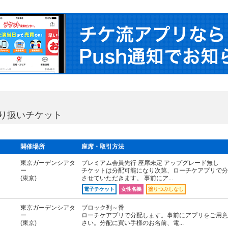
去の取り扱いチケット
開催場所
座席・取引方法
東京ガーデンシアタ
プレミアム会員先行 座席未定 アップグレード無し
ー
チケットは分配可能になり次第、ローチケアプリで分
(東京)
させていただきます。 事前にア...
電子チケット
女性名義
塗りつぶしなし
東京ガーデンシアタ
ブロック列～番
ー
ローチケアプリで分配します。事前にアプリをご用意
(東京)
さい。分配に買い手様のお名前、電...