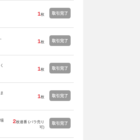
1
取引完了
枚
。
1
取引完了
枚
く
1
取引完了
枚
ま
1
取引完了
枚
場
2
枚連番 (バラ売り
取引完了
可)