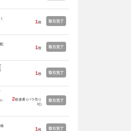
く
1
取引完了
枚
配
1
取引完了
枚
定
場
1
取引完了
枚
ケ
2
枚連番 (バラ売り
レ
取引完了
可)
備
1
取引完了
枚