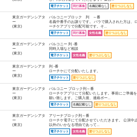
電子チケット
同行募集
名義記載なし
塗りつぶしなし
東京ガーデンシアタ
バルコニーブロック 列 ～番
ー
名義中番手のお譲りです。 バラで購入された方は、
(東京)
ーチケアプリで分配可能です。そ...
電子チケット
同行募集
女性名義
塗りつぶしなし
東京ガーデンシアタ
バルコニー 列 -番
ー
同時入場など相談
(東京)
電子チケット
女性名義
塗りつぶしなし
東京ガーデンシアタ
列 -番
ー
ローチケにて分配いたします。
(東京)
電子チケット
塗りつぶしなし
東京ガーデンシアタ
バルコニー ブロック列～番
ー
ローチケアプリにて分配いたします。事前にご準備を
(東京)
願い致します。ご購入後、連絡ボー...
電子チケット
名義記載なし
塗りつぶしなし
東京ガーデンシアタ
アリーナブロック列～番
ー
ローチケ電子にて分配させていただきます。 公演中
(東京)
以外のいかなる理由であって...
電子チケット
女性名義
塗りつぶしなし