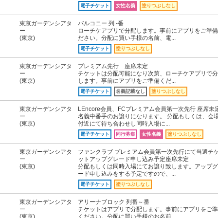
電子チケット
女性名義
塗りつぶしなし
東京ガーデンシアタ
バルコニー 列 -番
ー
ローチケアプリで分配します。事前にアプリをご準備
(東京)
ださい。分配に買い手様の名前、電...
電子チケット
塗りつぶしなし
東京ガーデンシアタ
プレミアム先行 座席未定
ー
チケットは分配可能になり次第、ローチケアプリで分
(東京)
します。事前にアプリをご準備くだ...
電子チケット
名義記載なし
塗りつぶしなし
東京ガーデンシアタ
LEncore会員、FCプレミアム会員第一次先行 座席未
ー
名義中番手のお譲りになります。 分配もしくは、会
(東京)
付近にて待ち合わせし同時入場に...
電子チケット
同行募集
女性名義
塗りつぶしなし
東京ガーデンシアタ
ファンクラブ プレミアム会員第一次先行にて当選チ
ー
ットアップグレード申し込み予定座席未定
(東京)
分配もしくは同時入場にてお譲り致します。アップグ
ード申し込みをする予定ですので、...
電子チケット
塗りつぶしなし
東京ガーデンシアタ
アリーナブロック 列番～番
ー
チケットはアプリで分配します。事前にアプリをご準
(東京)
ください。分配に買い手様のお名前...