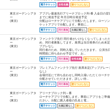
電子チケット
女性名義
塗りつぶしなし
東京ガーデンシアタ
アプグレ最速先行アリーナブロック列-番 入金日の翌
ー
までに発送予定 年月日時分発送予定
(東京)
分配はローチケアプリにて分配いたします。ローソン
ケットアプリで分配します。事前に...
電子チケット
同行募集
名義記載なし
塗りつぶしなし
東京ガーデンシアタ
ファンクラブ先行 同行者がいけなくなってしまった
ー
め、同行者募集してます。座席は当日発券のため未定
(東京)
プグレなし
同行者のため、同時入場していただきます。 公演当
時間前に待ち合わせ予定です。お...
電子チケット
同行募集
女性名義
塗りつぶしなし
東京ガーデンシアタ
プレミアムファンクラブ先行 座席未定(アップグレー
ー
なし)
(東京)
会場付近にて待ち合わせし同時入場いただくローチケ
分配させていただきます。詳しい待...
電子チケット
同行募集
塗りつぶしなし
東京ガーデンシアタ
アリーナブロック列～番
ー
ローチケアプリで分配します。事前にアプリをご準備
(東京)
ださい。分配に購入者様の氏名と電...
電子チケット
名義記載なし
塗りつぶしなし