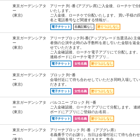
東京ガーデンシアタ
アリーナ 列 -番 (アプグレ席)ご入金後、ローチケで分
ー
いたします。
(東京)
ご入金後、ローチケで分配いたします。 買い手様の
名と電話番号など関連する情報が...
電子チケット
名義記載なし
塗りつぶしなし
東京ガーデンシアタ
アリーナブロック列-番(アップグレード当選済み) 主
ー
者側の公演中止時のみ手数料を差し引いた金額を返金
(東京)
せていただきます。
ご入金確認後、ローチケ電子アプリにて分配します。
連絡ボードにローチケ電子アプリ...
電子チケット
女性名義
塗りつぶしなし
東京ガーデンシアタ
ブロック 列~番
ー
会場付近にて待ち合わせしていただき同時入場してい
(東京)
だきます。
電子チケット
女性名義
塗りつぶしなし
東京ガーデンシアタ
バルコニー ブロック 列 ~番
ー
ご入金確認後、ローチケアプリにて分配します。 連
(東京)
ボードにアプリにご登録のお名前...
電子チケット
女性名義
塗りつぶしなし
東京ガーデンシアタ
アリーナブロック 列 -番 （アプグレ席）
ー
名義番手でのお譲り。当日は会場付近にて待ち合わせ
(東京)
し、同時入場していただきます。集合...