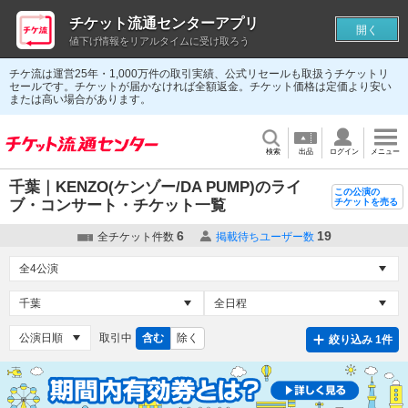
チケット流通センターアプリ
開く
値下げ情報をリアルタイムに受け取ろう
チケ流は運営25年・1,000万件の取引実績、公式リセールも取扱うチケットリ
セールです。チケットが届かなければ全額返金。チケット価格は定価より安い
または高い場合があります。
検索
出品
ログイン
メニュー
千葉｜KENZO(ケンゾー/DA PUMP)のライ
この公演の
ブ・コンサート・チケット一覧
チケットを売る
6
19
全チケット件数
掲載待ちユーザー数
取引中
含む
除く
絞り込み 1件