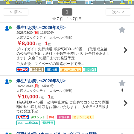
1
< 前へ
次へ >
全 7 件 1～7件目
爆生!!お笑い<2026年8月>
2026/08/30 (
日
) 11時30分
大宮ソニックシティ 大ホール (埼玉)
￥8,000
1
/ 枚
枚
プレイガイド先行抽選 1階25列30～60番 ［取引成立後
の公演中止対応：送料・手数料を差し引いた全額を返金し
ます］ 入金日の翌日までに発送予定
ご入金後、マイページの連絡ボードで発...
発券番号
男性名義
塗りつぶしなし
質問受付
爆生!!お笑い<2026年8月>
2026/08/30 (
日
) 15時00分
4
大宮ソニックシティ 大ホール (埼玉)
￥10,000
1
/ 枚
枚
1階6列30～46番 公演中止対応:ご自身でコンビニで券面
額の払い戻し対応をお願いいたします。 入金日の3日後ま
でに発送予定
紙チケット
郵送
女性名義
塗りつぶしなし
あんしん配送OK
質問受付
笑激!!お笑いカーニバル in パシフィコ横浜