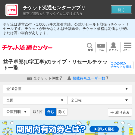
チケット流通センターアプリ
開く
値下げ情報をリアルタイムに受け取ろう
チケ流は運営25年・1,000万件の取引実績、公式リセールも取扱うチケットリ
セールです。チケットが届かなければ全額返金。チケット価格は定価より安い
または高い場合があります。
検索
出品
ログイン
メニュー
益子卓郎(U字工事)のライブ・リセールチケッ
この公演の
ト一覧
チケットを売る
7
7
全チケット件数
掲載待ちユーザー数
取引中
含む
除く
絞り込み