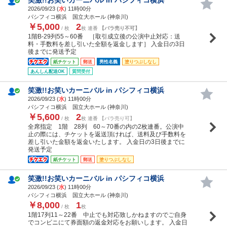
2026/09/23 (
水
) 11時00分
パシフィコ横浜 国立大ホール (神奈川)
￥5,000
2
/ 枚
枚 連番
【バラ売り不可】
1階B-29列55～60番 ［取引成立後の公演中止対応：送
料・手数料を差し引いた全額を返金します］ 入金日の3日
後までに発送予定
紙チケット
郵送
男性名義
塗りつぶしなし
あんしん配送OK
質問受付
笑激!!お笑いカーニバル in パシフィコ横浜
2026/09/23 (
水
) 11時00分
パシフィコ横浜 国立大ホール (神奈川)
￥5,600
2
/ 枚
枚 連番 【バラ売り可】
全席指定 1階 28列 60～70番の内の2枚連番。公演中
止の際には、チケットを返送頂ければ、送料及び手数料を
差し引いた金額を返金いたします。 入金日の3日後までに
発送予定
紙チケット
郵送
塗りつぶしなし
笑激!!お笑いカーニバル in パシフィコ横浜
2026/09/23 (
水
) 11時00分
パシフィコ横浜 国立大ホール (神奈川)
￥8,000
1
/ 枚
枚
1階17列11～22番 中止でも対応致しかねますのでご自身
でコンビニにて券面額の返金対応をお願いします。 入金日