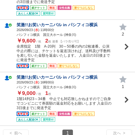
の3日後までに発送予定
紙チケット
郵送
女性名義
塗りつぶしなし
あんしん配送OK
質問受付
笑激!!お笑いカーニバル in パシフィコ横浜
2026/09/23 (
水
) 11時00分
2
パシフィコ横浜 国立大ホール (神奈川)
￥9,600
2
/ 枚
枚 連番 【バラ売り可】
全席指定 1階 A-20列 30～50番の内の2枚連番。公演
中止の際には、チケットを返送頂ければ、送料及び手数料
を差し引いた金額を返金いたします。 入金日の3日後まで
に発送予定
紙チケット
郵送
塗りつぶしなし
笑激!!お笑いカーニバル in パシフィコ横浜
2026/09/23 (
水
) 16時00分
1
パシフィコ横浜 国立大ホール (神奈川)
￥9,000
1
/ 枚
枚
1階14列23～34番 中止でも対応致しかねますのでご自身
でコンビニにて券面額の返金対応をお願いします 入金日の
3日後までに発送予定
紙チケット
郵送
女性名義
塗りつぶしなし
あんしん配送OK
質問受付
1
< 前へ
次へ >