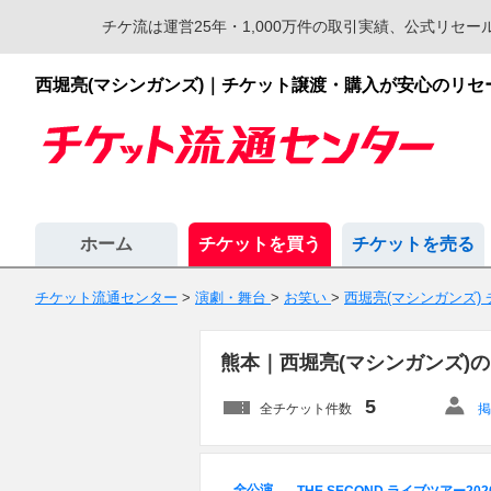
チケ流は運営25年・1,000万件の取引実績、公式リ
西堀亮(マシンガンズ)｜チケット譲渡・購入が安心のリ
ホーム
チケットを買う
チケットを売る
チケット流通センター
>
演劇・舞台
>
お笑い
>
西堀亮(マシンガンズ)
熊本｜西堀亮(マシンガンズ)
5
全チケット件数
掲
全公演