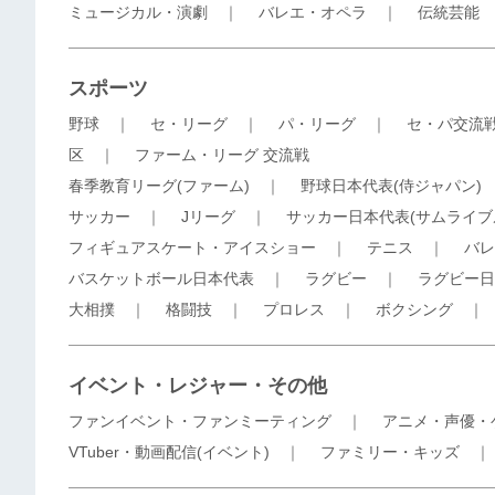
ミュージカル・演劇
｜
バレエ・オペラ
｜
伝統芸能
スポーツ
野球
｜
セ・リーグ
｜
パ・リーグ
｜
セ・パ交流
区
｜
ファーム・リーグ 交流戦
春季教育リーグ(ファーム)
｜
野球日本代表(侍ジャパン)
サッカー
｜
Jリーグ
｜
サッカー日本代表(サムライブ
フィギュアスケート・アイスショー
｜
テニス
｜
バレ
バスケットボール日本代表
｜
ラグビー
｜
ラグビー日
大相撲
｜
格闘技
｜
プロレス
｜
ボクシング
イベント・レジャー・その他
ファンイベント・ファンミーティング
｜
アニメ・声優・
VTuber・動画配信(イベント)
｜
ファミリー・キッズ