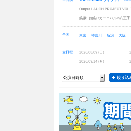
THE SECOND ライブツアー2
Output LAUGH PROJECT 
笑激!!お笑いカーニバルin八王子
全国
東京
神奈川
新潟
大阪
全日程
2026/08/09 (
日
)
2
2026/09/14 (
月
)
2
絞り込み