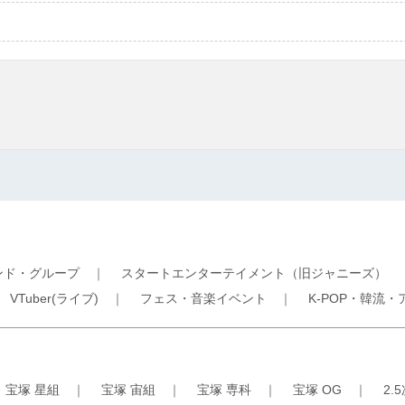
ンド・グループ
｜
スタートエンターテイメント（旧ジャニーズ）
｜
VTuber(ライブ)
｜
フェス・音楽イベント
｜
K-POP・韓流・
｜
宝塚 星組
｜
宝塚 宙組
｜
宝塚 専科
｜
宝塚 OG
｜
2.