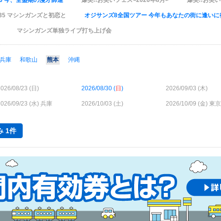
026 今、全盛期の漫才師達
爆笑!!お笑いフェス<2026年8月>
爆笑!!お笑い
VOL.35 マシンガンズと初恋と
オジサンズ8全国ツアー 今年もあなたの街に逢いに
マシンガンズ単独ライブ打ち上げ会
兵庫
和歌山
熊本
沖縄
026/08/23 (
日
)
2026/08/30 (
日
)
2026/09/03 (
木
)
026/09/23 (
水
) 兵庫
2026/10/03 (
土
)
2026/10/09 (
金
) 東京
 1件