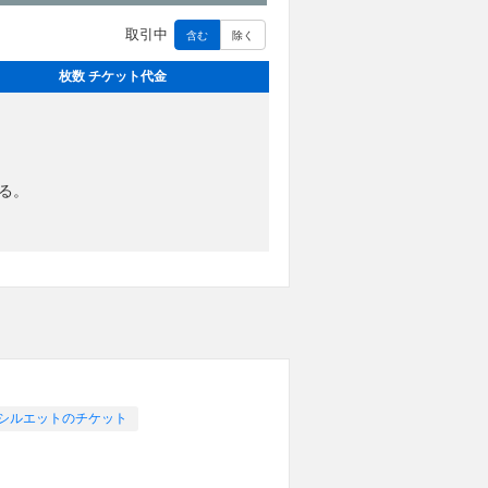
取引中
含む
除く
枚数 チケット代金
る。
 シルエットのチケット