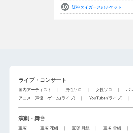
阪神タイガースのチケット
ライブ・コンサート
国内アーティスト
｜
男性ソロ
｜
女性ソロ
｜
バ
アニメ・声優・ゲーム(ライブ)
｜
YouTuber(ライブ)
演劇・舞台
宝塚
｜
宝塚 花組
｜
宝塚 月組
｜
宝塚 雪組