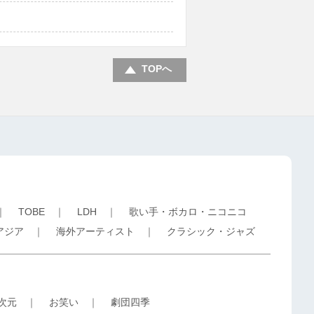
TOPへ
｜
TOBE
｜
LDH
｜
歌い手・ボカロ・ニコニコ
アジア
｜
海外アーティスト
｜
クラシック・ジャズ
5次元
｜
お笑い
｜
劇団四季