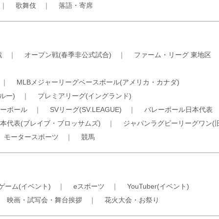
｜
歌舞伎
｜
落語・寄席
戦
｜
オープン戦(春季非公式試合)
｜
ファーム・リーグ 東地区
｜
MLBメジャーリーグベースボール(アメリカ・カナダ)
ルー)
｜
プレミアリーグ(イングランド)
ーボール
｜
SVリーグ(SV.LEAGUE)
｜
バレーボール日本代表
本代表(ブレイブ・ブロッサムズ)
｜
ジャパンラグビーリーグワン(
｜
モータースポーツ
｜
競馬
ゲーム(イベント)
｜
eスポーツ
｜
YouTuber(イベント)
｜
映画・試写会・舞台挨拶
｜
花火大会・お祭り