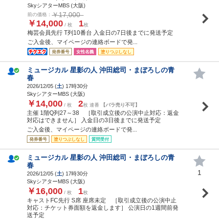
SkyシアターMBS (大阪)
￥17,000
前の価格：
￥14,000
1
/ 枚
枚
梅芸会員先行 T列10番台 入金日の7日後までに発送予定
ご入金後、マイページの連絡ボードで発...
発券番号
女性名義
塗りつぶしなし
ミュージカル 星影の人 沖田総司・まぼろしの青
春
2026/12/05 (
土
) 17時30分
SkyシアターMBS (大阪)
￥14,000
2
/ 枚
枚 連番
【バラ売り不可】
主催 1階Q列27～38 ［取引成立後の公演中止対応：返金
対応はできません］ 入金日の3日後までに発送予定
ご入金後、マイページの連絡ボードで発...
発券番号
塗りつぶしなし
質問受付
ミュージカル 星影の人 沖田総司・まぼろしの青
春
1
2026/12/05 (
土
) 17時30分
SkyシアターMBS (大阪)
￥16,000
1
/ 枚
枚
キャストFC先行 S席 座席未定 ［取引成立後の公演中止
対応：チケット券面額を返金します］ 公演日の1週間前発
送予定