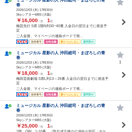
春
2026/12/03 (
木
) 17時30分
SkyシアターMBS (大阪)
￥16,000
1
/ 枚
枚
梅芸先行 S席 1階N列30~40番 入金日の翌日までに発送予
定
ご入金後、マイページの連絡ボードで発...
発券番号
女性名義
塗りつぶしなし
質問受付
ミュージカル 星影の人 沖田総司・まぼろしの青
春
1
2026/12/03 (
木
) 17時30分
SkyシアターMBS (大阪)
￥18,000
1
/ 枚
枚
梅田芸術劇場 S席L列13～26番 入金日の翌日までに発送予
定
ご入金後、マイページの連絡ボードで発...
発券番号
女性名義
塗りつぶしなし
質問受付
ミュージカル 星影の人 沖田総司・まぼろしの青
春
2026/12/03 (
木
) 17時30分
SkyシアターMBS (大阪)
￥25,000
1
/ 枚
枚
1階 O列 1-10番 ［取引成立後の公演中止対応：チケ