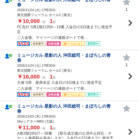
春
1
2026/11/24 (
火
) 17時30分
東京国際フォーラム ホールC (東京)
￥10,000
1
/ 枚
枚
FC先行 S席1階21列9～19番 入金日の3日後までに発送予
定
ご入金後、マイページの連絡ボードで発...
発券番号
女性名義
塗りつぶしなし
質問受付
ミュージカル 星影の人 沖田総司・まぼろしの青
春
1
2026/11/24 (
火
) 17時30分
東京国際フォーラム ホールC (東京)
￥16,000
1
/ 枚
枚
主催 S席 座席未定 入金日の3日後までに発送予定
ご入金後、マイページの連絡ボードで発...
発券番号
女性名義
塗りつぶしなし
質問受付
ミュージカル 星影の人 沖田総司・まぼろしの青
春
2026/12/03 (
木
) 17時30分
SkyシアターMBS (大阪)
￥11,000
1
/ 枚
枚
A席2階2I列27～38番 ［取引成立後の公演中止対応：チ
ケット券面額を返金します］ 入金日の7日後までに発送予