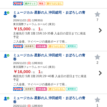
紙チケット
郵送
塗りつぶしなし
ミュージカル 星影の人 沖田総司・まぼろしの青
春
7
2026/11/22 (
日
) 12時30分
東京国際フォーラム ホールC (東京)
￥15,000
1
/ 枚
枚
主催先行 S席 1階 15列 10-35番 入金日の翌日までに発送
予定
ご入金後、マイページの連絡ボードで発...
発券番号
女性名義
塗りつぶしなし
質問受付
ミュージカル 星影の人 沖田総司・まぼろしの青
春
2
2026/11/22 (
日
) 12時30分
東京国際フォーラム ホールC (東京)
￥16,000
1
/ 枚
枚
梅芸先行 S席 1階 20列 29~40番 入金日の翌日までに発送
予定
ご入金後、マイページの連絡ボードで発...
発券番号
女性名義
塗りつぶしなし
質問受付
ミュージカル 星影の人 沖田総司・まぼろしの青
春
1
2026/11/22 (
日
) 12時30分