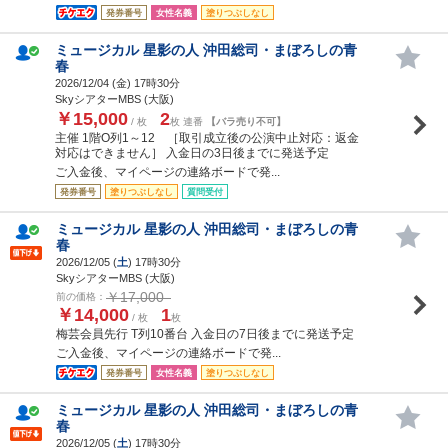
発券番号
女性名義
塗りつぶしなし
ミュージカル 星影の人 沖田総司・まぼろしの青
春
2026/12/04 (
金
) 17時30分
SkyシアターMBS (大阪)
￥15,000
2
/ 枚
枚 連番
【バラ売り不可】
主催 1階O列1～12 ［取引成立後の公演中止対応：返金
対応はできません］ 入金日の3日後までに発送予定
ご入金後、マイページの連絡ボードで発...
発券番号
塗りつぶしなし
質問受付
ミュージカル 星影の人 沖田総司・まぼろしの青
春
2026/12/05 (
土
) 17時30分
SkyシアターMBS (大阪)
￥17,000
前の価格：
￥14,000
1
/ 枚
枚
梅芸会員先行 T列10番台 入金日の7日後までに発送予定
ご入金後、マイページの連絡ボードで発...
発券番号
女性名義
塗りつぶしなし
ミュージカル 星影の人 沖田総司・まぼろしの青
春
2026/12/05 (
土
) 17時30分