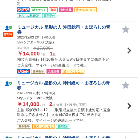
定
紙チケット
郵送
女性名義
塗りつぶしなし
あんしん配送OK
質問受付
ミュージカル 星影の人 沖田総司・まぼろしの青
春
2026/12/03 (
木
) 17時30分
SkyシアターMBS (大阪)
￥17,000
前の価格：
￥14,000
1
/ 枚
枚
梅芸会員先行 T列10番台 入金日の7日後までに発送予定
ご入金後、マイページの連絡ボードで発...
発券番号
女性名義
塗りつぶしなし
ミュージカル 星影の人 沖田総司・まぼろしの青
春
2026/12/03 (
木
) 17時30分
SkyシアターMBS (大阪)
￥14,000
2
/ 枚
枚 連番
【バラ売り不可】
主催 1階O列1～12 ［取引成立後の公演中止対応：返金
対応はできません］ 入金日の3日後までに発送予定
ご入金後、マイページの連絡ボードで発...
発券番号
塗りつぶしなし
質問受付
ミュージカル 星影の人 沖田総司・まぼろしの青