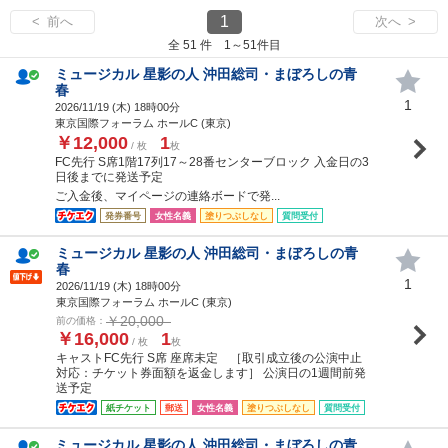
1
< 前へ
次へ >
全 51 件 1～51件目
ミュージカル 星影の人 沖田総司・まぼろしの青
春
1
2026/11/19 (
木
) 18時00分
東京国際フォーラム ホールC (東京)
￥12,000
1
/ 枚
枚
FC先行 S席1階17列17～28番センターブロック 入金日の3
日後までに発送予定
ご入金後、マイページの連絡ボードで発...
発券番号
女性名義
塗りつぶしなし
質問受付
ミュージカル 星影の人 沖田総司・まぼろしの青
春
1
2026/11/19 (
木
) 18時00分
東京国際フォーラム ホールC (東京)
￥20,000
前の価格：
￥16,000
1
/ 枚
枚
キャストFC先行 S席 座席未定 ［取引成立後の公演中止
対応：チケット券面額を返金します］ 公演日の1週間前発
送予定
紙チケット
郵送
女性名義
塗りつぶしなし
質問受付
ミュージカル 星影の人 沖田総司・まぼろしの青