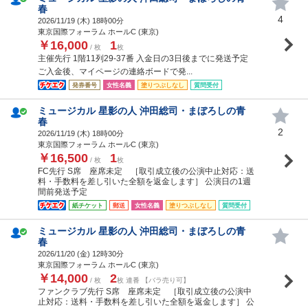
春
4
2026/11/19 (
木
) 18時00分
東京国際フォーラム ホールC (東京)
￥16,000
1
/ 枚
枚
主催先行 1階11列29-37番 入金日の3日後までに発送予定
ご入金後、マイページの連絡ボードで発...
発券番号
女性名義
塗りつぶしなし
質問受付
ミュージカル 星影の人 沖田総司・まぼろしの青
春
2
2026/11/19 (
木
) 18時00分
東京国際フォーラム ホールC (東京)
￥16,500
1
/ 枚
枚
FC先行 S席 座席未定 ［取引成立後の公演中止対応：送
料・手数料を差し引いた全額を返金します］ 公演日の1週
間前発送予定
紙チケット
郵送
女性名義
塗りつぶしなし
質問受付
ミュージカル 星影の人 沖田総司・まぼろしの青
春
2026/11/20 (
金
) 12時30分
東京国際フォーラム ホールC (東京)
￥14,000
2
/ 枚
枚 連番 【バラ売り可】
ファンクラブ先行 S席 座席未定 ［取引成立後の公演中
止対応：送料・手数料を差し引いた全額を返金します］ 公