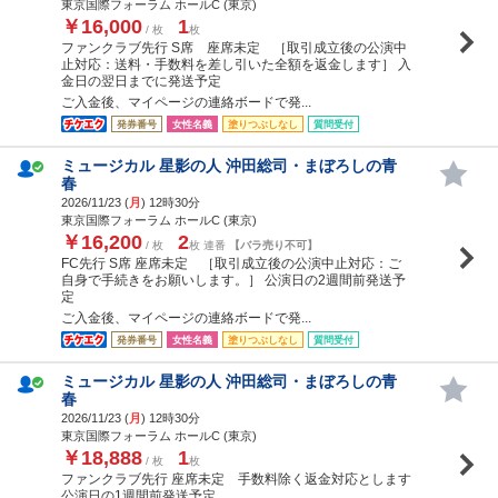
東京国際フォーラム ホールC (東京)
￥16,000
1
/ 枚
枚
ファンクラブ先行 S席 座席未定 ［取引成立後の公演中
止対応：送料・手数料を差し引いた全額を返金します］ 入
金日の翌日までに発送予定
ご入金後、マイページの連絡ボードで発...
発券番号
女性名義
塗りつぶしなし
質問受付
ミュージカル 星影の人 沖田総司・まぼろしの青
春
2026/11/23 (
月
) 12時30分
東京国際フォーラム ホールC (東京)
￥16,200
2
/ 枚
枚 連番
【バラ売り不可】
FC先行 S席 座席未定 ［取引成立後の公演中止対応：ご
自身で手続きをお願いします。］ 公演日の2週間前発送予
定
ご入金後、マイページの連絡ボードで発...
発券番号
女性名義
塗りつぶしなし
質問受付
ミュージカル 星影の人 沖田総司・まぼろしの青
春
2026/11/23 (
月
) 12時30分
東京国際フォーラム ホールC (東京)
￥18,888
1
/ 枚
枚
ファンクラブ先行 座席未定 手数料除く返金対応とします
公演日の1週間前発送予定