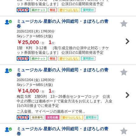
ット券面額を返金します］ 公演日の1週間前発送予定
紙チケット
郵送
塗りつぶしなし
質問受付
ミュージカル 星影の人 沖田総司・まぼろしの青
春
2026/12/03 (
木
) 17時30分
SkyシアターMBS (大阪)
￥25,000
1
/ 枚
枚
1階 K列 3-12番 ［取引成立後の公演中止対応：チケ
ット券面額を返金します］ 公演日の1週間前発送予定
紙チケット
郵送
塗りつぶしなし
質問受付
ミュージカル 星影の人 沖田総司・まぼろしの青
春
2026/12/04 (
金
) 12時30分
SkyシアターMBS (大阪)
￥14,000
1
/ 枚
枚
梅芸 S席 1階G列 13～26番台センターブロック 公演
中止の際には連絡ボードで返金方法をお伝えします。 入金
日の3日後までに発送予定
ご入金後、マイページの連絡ボードで発...
発券番号
女性名義
塗りつぶしなし
質問受付
ミュージカル 星影の人 沖田総司・まぼろしの青
春