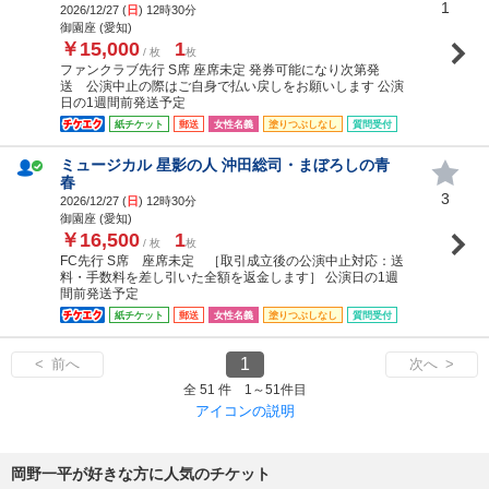
1
2026/12/27 (
日
) 12時30分
御園座 (愛知)
￥15,000
1
/ 枚
枚
ファンクラブ先行 S席 座席未定 発券可能になり次第発
送 公演中止の際はご自身で払い戻しをお願いします 公演
日の1週間前発送予定
紙チケット
郵送
女性名義
塗りつぶしなし
質問受付
ミュージカル 星影の人 沖田総司・まぼろしの青
春
3
2026/12/27 (
日
) 12時30分
御園座 (愛知)
￥16,500
1
/ 枚
枚
FC先行 S席 座席未定 ［取引成立後の公演中止対応：送
料・手数料を差し引いた全額を返金します］ 公演日の1週
間前発送予定
紙チケット
郵送
女性名義
塗りつぶしなし
質問受付
1
< 前へ
次へ >
全 51 件 1～51件目
アイコンの説明
岡野一平が好きな方に人気のチケット