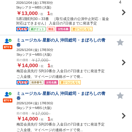
4
2026/12/04 (
金
) 17時30分
SkyシアターMBS (大阪)
￥13,000
1
/ 枚
枚
S席1階E列30～33番 ［取引成立後の公演中止対応：返金
対応はできません］ 入金日の7日後までに発送予定
紙チケット
郵送
女性名義
塗りつぶしなし
ミュージカル 星影の人 沖田総司・まぼろしの青
春
2026/12/04 (
金
) 17時30分
SkyシアターMBS (大阪)
￥17,000
前の価格：
￥14,000
1
/ 枚
枚
梅芸会員先行 S列10番台 入金日の7日後までに発送予定
ご入金後、マイページの連絡ボードで発...
発券番号
女性名義
塗りつぶしなし
ミュージカル 星影の人 沖田総司・まぼろしの青
春
2026/12/04 (
金
) 17時30分
SkyシアターMBS (大阪)
￥17,000
前の価格：
￥14,000
1
/ 枚
枚
梅芸会員先行 S列20番台 入金日の7日後までに発送予定
ご入金後、マイページの連絡ボードで発...