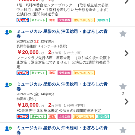
/ 枚
枚
1階 B列20番台センターブロック ［取引成立後の公演
中止対応：送料・手数料を差し引いた全額を返金します］
公演日の1週間前発送予定
紙チケット
郵送
女性名義
塗りつぶしなし
質問受付
ミュージカル 星影の人 沖田総司・まぼろしの青
春
2026/12/13 (
日
) 12時30分
長野市芸術館 メインホール (長野)
￥20,000
2
/ 枚
枚 連番 【バラ売り可】
ファンクラブ先行 S席 座席未定 ［取引成立後の公演中
止対応：返金対応はできません］ 公演日の1週間前発送予
定
紙チケット
郵送
女性名義
塗りつぶしなし
ミュージカル 星影の人 沖田総司・まぼろしの青
春
2
2026/12/25 (
金
) 14時00分
御園座 (愛知)
￥18,000
2
/ 枚
枚 連番
【バラ売り不可】
FC最速先行 S席 座席未定 公演日の2週間前発送予定
紙チケット
郵送
女性名義
塗りつぶしなし
質問受付
ミュージカル 星影の人 沖田総司・まぼろしの青
春