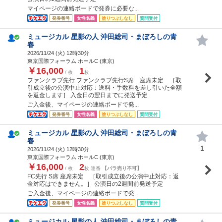
マイページの連絡ボードで発券に必要な...
発券番号
女性名義
塗りつぶしなし
質問受付
ミュージカル 星影の人 沖田総司・まぼろしの青
春
2026/11/24 (
火
) 12時30分
東京国際フォーラム ホールC (東京)
￥16,000
1
/ 枚
枚
ファンクラブ先行 ファンクラブ先行S席 座席未定 ［取
引成立後の公演中止対応：送料・手数料を差し引いた全額
を返金します］ 入金日の翌日までに発送予定
ご入金後、マイページの連絡ボードで発...
発券番号
女性名義
塗りつぶしなし
質問受付
ミュージカル 星影の人 沖田総司・まぼろしの青
春
1
2026/11/24 (
火
) 12時30分
東京国際フォーラム ホールC (東京)
￥16,000
2
/ 枚
枚 連番
【バラ売り不可】
FC先行 S席 座席未定 ［取引成立後の公演中止対応：返
金対応はできません。］ 公演日の2週間前発送予定
ご入金後、マイページの連絡ボードで発...
発券番号
女性名義
塗りつぶしなし
質問受付
ミュージカル 星影の人 沖田総司・まぼろしの青