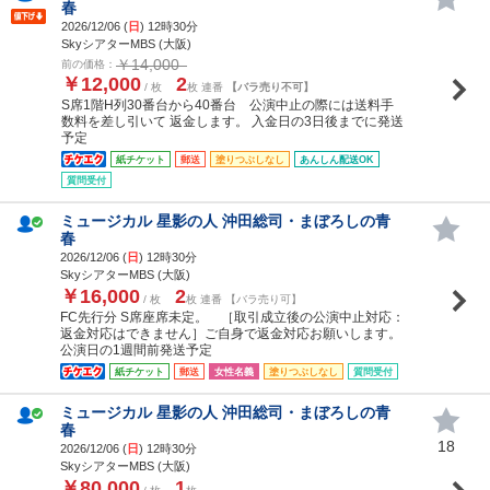
春
2026/12/06 (
日
) 12時30分
SkyシアターMBS (大阪)
￥14,000
前の価格：
￥12,000
2
/ 枚
枚 連番
【バラ売り不可】
S席1階H列30番台から40番台 公演中止の際には送料手
数料を差し引いて 返金します。 入金日の3日後までに発送
予定
紙チケット
郵送
塗りつぶしなし
あんしん配送OK
質問受付
ミュージカル 星影の人 沖田総司・まぼろしの青
春
2026/12/06 (
日
) 12時30分
SkyシアターMBS (大阪)
￥16,000
2
/ 枚
枚 連番 【バラ売り可】
FC先行分 S席座席未定。 ［取引成立後の公演中止対応：
返金対応はできません］ご自身で返金対応お願いします。
公演日の1週間前発送予定
紙チケット
郵送
女性名義
塗りつぶしなし
質問受付
ミュージカル 星影の人 沖田総司・まぼろしの青
春
18
2026/12/06 (
日
) 12時30分
SkyシアターMBS (大阪)
￥80,000
1