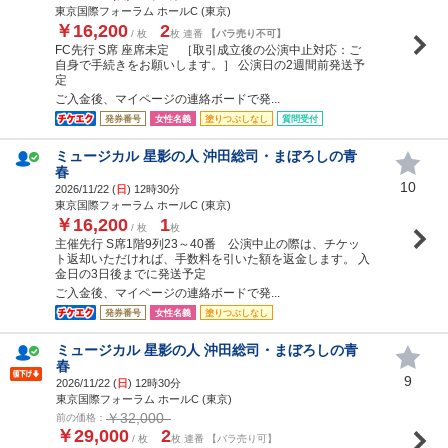
東京国際フォーラム ホールC (東京)
￥16,200
2
/ 枚
枚 連番
【バラ売り不可】
FC先行 S席 座席未定 ［取引成立後の公演中止対応：ご
自身で手続きをお願いします。］ 公演日の2週間前発送予
定
ご入金後、マイページの連絡ボードで発...
発券番号
女性名義
塗りつぶしなし
質問受付
ミュージカル 星影の人 沖田総司・まぼろしの青
春
10
2026/11/22 (
日
) 12時30分
東京国際フォーラム ホールC (東京)
￥16,200
1
/ 枚
枚
主催先行 S席1階9列23～40番 公演中止の際は、チケッ
ト返却いただければ、手数料を引いた額を返金します。 入
金日の3日後までに発送予定
ご入金後、マイページの連絡ボードで発...
発券番号
女性名義
塗りつぶしなし
ミュージカル 星影の人 沖田総司・まぼろしの青
春
9
2026/11/22 (
日
) 12時30分
東京国際フォーラム ホールC (東京)
￥32,000
前の価格：
￥29,000
2
/ 枚
枚 連番 【バラ売り可】