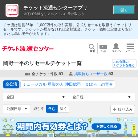
チケット流通センターアプリ
開く
値下げ情報をリアルタイムに受け取ろう
チケ流は運営25年・1,000万件の取引実績、公式リセールも取扱うチケットリ
セールです。チケットが届かなければ全額返金。チケット価格は定価より安い
または高い場合があります。
検索
出品
ログイン
メニュー
この公演の
岡野一平のリセールチケット一覧
チケットを売る
51
53
全チケット件数
掲載待ちユーザー数
全公演
ミュージカル 星影の人 沖田総司・まぼろしの青春
取引中
含む
除く
絞り込み