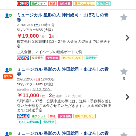
紙チケット
郵送
女性名義
塗りつぶしなし
質問受付
ミュージカル 星影の人 沖田総司・まぼろしの青
春
2026/12/05 (
土
) 17時30分
SkyシアターMBS (大阪)
￥19,000
1
/ 枚
枚
梅芸先行 S席1階K列12～27番 入金日の翌日までに発送予
定
ご入金後、マイページの連絡ボードで発...
発券番号
女性名義
塗りつぶしなし
質問受付
ミュージカル 星影の人 沖田総司・まぼろしの青
春
6
2026/12/06 (
日
) 12時30分
SkyシアターMBS (大阪)
￥12,500
前の価格：
￥11,000
2
/ 枚
枚 連番 【バラ売り可】
S列S席2～37番 公演中止の際には、送料・手数料を差し
引いた全額をご返金させていただきます。 入金日の7日後
までに発送予定
紙チケット
郵送
女性名義
塗りつぶしなし
あんしん配送OK
質問受付
ミュージカル 星影の人 沖田総司・まぼろしの青