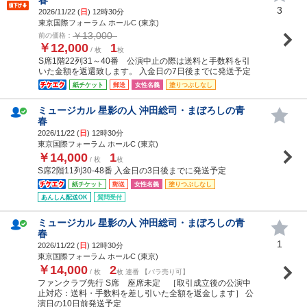
3
2026/11/22 (
日
) 12時30分
東京国際フォーラム ホールC (東京)
￥13,000
前の価格：
￥12,000
1
/ 枚
枚
S席1階22列31～40番 公演中止の際は送料と手数料を引
いた金額を返還致します。 入金日の7日後までに発送予定
紙チケット
郵送
女性名義
塗りつぶしなし
ミュージカル 星影の人 沖田総司・まぼろしの青
春
2026/11/22 (
日
) 12時30分
東京国際フォーラム ホールC (東京)
￥14,000
1
/ 枚
枚
S席2階11列30-48番 入金日の3日後までに発送予定
紙チケット
郵送
女性名義
塗りつぶしなし
あんしん配送OK
質問受付
ミュージカル 星影の人 沖田総司・まぼろしの青
春
1
2026/11/22 (
日
) 12時30分
東京国際フォーラム ホールC (東京)
￥14,000
2
/ 枚
枚 連番 【バラ売り可】
ファンクラブ先行 S席 座席未定 ［取引成立後の公演中
止対応：送料・手数料を差し引いた全額を返金します］ 公
演日の10日前発送予定