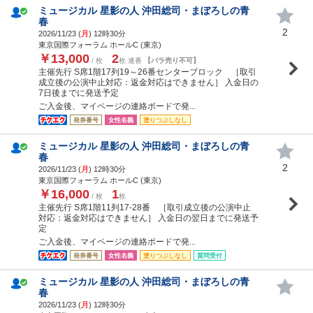
ミュージカル 星影の人 沖田総司・まぼろしの青
春
2
2026/11/23 (
月
) 12時30分
東京国際フォーラム ホールC (東京)
￥13,000
2
/ 枚
枚 連番
【バラ売り不可】
主催先行 S席1階17列19～26番センターブロック ［取引
成立後の公演中止対応：返金対応はできません］ 入金日の
7日後までに発送予定
ご入金後、マイページの連絡ボードで発...
発券番号
女性名義
塗りつぶしなし
ミュージカル 星影の人 沖田総司・まぼろしの青
春
2
2026/11/23 (
月
) 12時30分
東京国際フォーラム ホールC (東京)
￥16,000
1
/ 枚
枚
主催先行 S席1階11列17-28番 ［取引成立後の公演中止
対応：返金対応はできません］ 入金日の翌日までに発送予
定
ご入金後、マイページの連絡ボードで発...
発券番号
女性名義
塗りつぶしなし
質問受付
ミュージカル 星影の人 沖田総司・まぼろしの青
春
2026/11/23 (
月
) 12時30分