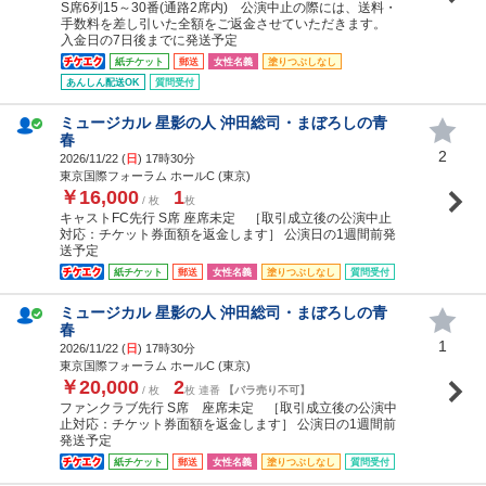
S席6列15～30番(通路2席内) 公演中止の際には、送料・
手数料を差し引いた全額をご返金させていただきます。
入金日の7日後までに発送予定
紙チケット
郵送
女性名義
塗りつぶしなし
あんしん配送OK
質問受付
ミュージカル 星影の人 沖田総司・まぼろしの青
春
2
2026/11/22 (
日
) 17時30分
東京国際フォーラム ホールC (東京)
￥16,000
1
/ 枚
枚
キャストFC先行 S席 座席未定 ［取引成立後の公演中止
対応：チケット券面額を返金します］ 公演日の1週間前発
送予定
紙チケット
郵送
女性名義
塗りつぶしなし
質問受付
ミュージカル 星影の人 沖田総司・まぼろしの青
春
1
2026/11/22 (
日
) 17時30分
東京国際フォーラム ホールC (東京)
￥20,000
2
/ 枚
枚 連番
【バラ売り不可】
ファンクラブ先行 S席 座席未定 ［取引成立後の公演中
止対応：チケット券面額を返金します］ 公演日の1週間前
発送予定
紙チケット
郵送
女性名義
塗りつぶしなし
質問受付