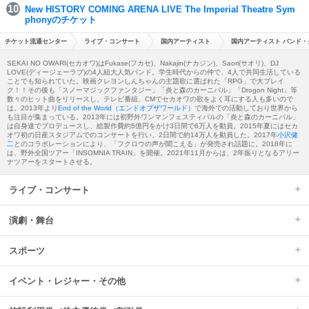
New HISTORY COMING ARENA LIVE The Imperial Theatre Sym
phonyのチケット
チケット流通センター
ライブ・コンサート
国内アーティスト
国内アーティスト バンド・
SEKAI NO OWARI(セカオワ)はFukase(フカセ)、Nakajin(ナカジン)、Saori(サオリ)、DJ
LOVE(ディージェーラブ)の4人組大人気バンド。学生時代からの仲で、4人で共同生活している
ことでも知られていた。映画クレヨンしんちゃんの主題歌に選ばれた「RPG」で大ブレイ
ク！！その後も「スノーマジックファンタジー」「炎と森のカーニバル」「Drogon Night」等
数々のヒット曲をリリースし、テレビ番組、CMでセカオワの歌をよく耳にする人も多いので
は。2013年より
End of the World（エンドオブザワールド）
で海外での活動しており世界から
も注目が集まっている。2013年には初野外ワンマンフェスティバルの「炎と森のカーニバル」
は自身達でプロデュースし、総製作費約5億円をかけ3日間で6万人を動員。2015年夏にはセカ
オワ初の日産スタジアムでのコンサートを行い、2日間で約14万人を動員した。2017年
小沢健
二
とのコラボレーションにより、「フクロウの声が聞こえる」が発売され話題に。2018年に
は、野外全国ツアー「INSOMNIA TRAIN」を開催。2021年11月からは、2年振りとなるアリー
ナツアーをスタートさせる。
ライブ・コンサート
演劇・舞台
スポーツ
イベント・レジャー・その他