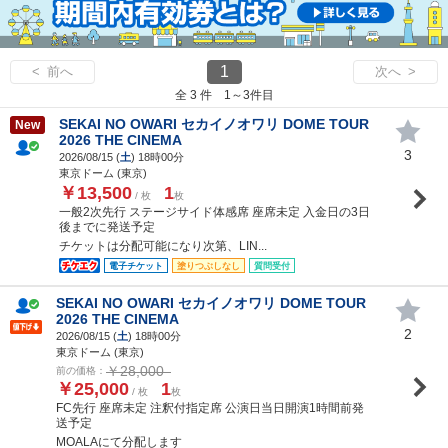
1
< 前へ
次へ >
全 3 件 1～3件目
SEKAI NO OWARI セカイノオワリ DOME TOUR
New
2026 THE CINEMA
3
2026/08/15 (
土
) 18時00分
東京ドーム (東京)
￥13,500
1
/ 枚
枚
一般2次先行 ステージサイド体感席 座席未定 入金日の3日
後までに発送予定
チケットは分配可能になり次第、LIN...
電子チケット
塗りつぶしなし
質問受付
SEKAI NO OWARI セカイノオワリ DOME TOUR
2026 THE CINEMA
2
2026/08/15 (
土
) 18時00分
東京ドーム (東京)
￥28,000
前の価格：
￥25,000
1
/ 枚
枚
FC先行 座席未定 注釈付指定席 公演日当日開演1時間前発
送予定
MOALAにて分配します