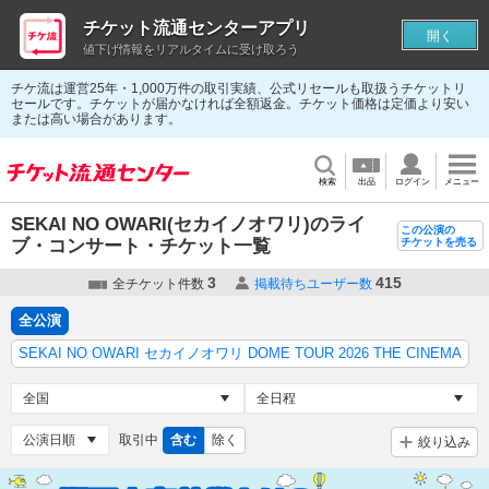
チケット流通センターアプリ
開く
値下げ情報をリアルタイムに受け取ろう
チケ流は運営25年・1,000万件の取引実績、公式リセールも取扱うチケットリ
セールです。チケットが届かなければ全額返金。チケット価格は定価より安い
または高い場合があります。
検索
出品
ログイン
メニュー
SEKAI NO OWARI(セカイノオワリ)のライ
この公演の
ブ・コンサート・チケット一覧
チケットを売る
3
415
全チケット件数
掲載待ちユーザー数
全公演
SEKAI NO OWARI セカイノオワリ DOME TOUR 2026 THE CINEMA
取引中
含む
除く
絞り込み