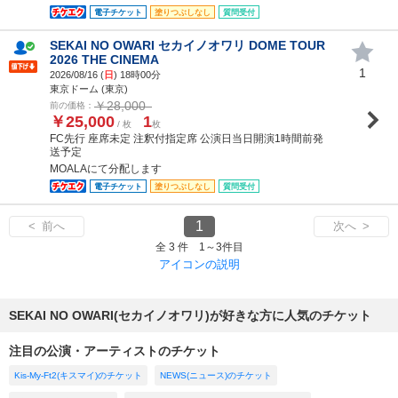
電子チケット
塗りつぶしなし
質問受付
SEKAI NO OWARI セカイノオワリ DOME TOUR
2026 THE CINEMA
1
2026/08/16 (
日
) 18時00分
東京ドーム (東京)
￥28,000
前の価格：
￥25,000
1
/ 枚
枚
FC先行 座席未定 注釈付指定席 公演日当日開演1時間前発
送予定
MOALAにて分配します
電子チケット
塗りつぶしなし
質問受付
1
< 前へ
次へ >
全 3 件 1～3件目
アイコンの説明
SEKAI NO OWARI(セカイノオワリ)が好きな方に人気のチケット
注目の公演・アーティストのチケット
Kis-My-Ft2(キスマイ)のチケット
NEWS(ニュース)のチケット