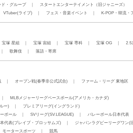
ンド・グループ
｜
スタートエンターテイメント（旧ジャニーズ）
｜
VTuber(ライブ)
｜
フェス・音楽イベント
｜
K-POP・韓流・
｜
宝塚 星組
｜
宝塚 宙組
｜
宝塚 専科
｜
宝塚 OG
｜
2.
｜
歌舞伎
｜
落語・寄席
戦
｜
オープン戦(春季非公式試合)
｜
ファーム・リーグ 東地区
｜
MLBメジャーリーグベースボール(アメリカ・カナダ)
ルー)
｜
プレミアリーグ(イングランド)
ーボール
｜
SVリーグ(SV.LEAGUE)
｜
バレーボール日本代表
本代表(ブレイブ・ブロッサムズ)
｜
ジャパンラグビーリーグワン(
｜
モータースポーツ
｜
競馬