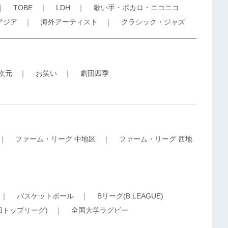
｜
TOBE
｜
LDH
｜
歌い手・ボカロ・ニコニコ
アジア
｜
海外アーティスト
｜
クラシック・ジャズ
5次元
｜
お笑い
｜
劇団四季
｜
ファーム・リーグ 中地区
｜
ファーム・リーグ 西地
｜
バスケットボール
｜
Bリーグ(B.LEAGUE)
旧トップリーグ)
｜
全国大学ラグビー