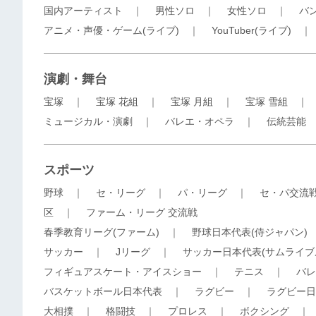
国内アーティスト
｜
男性ソロ
｜
女性ソロ
｜
バ
アニメ・声優・ゲーム(ライブ)
｜
YouTuber(ライブ)
演劇・舞台
宝塚
｜
宝塚 花組
｜
宝塚 月組
｜
宝塚 雪組
ミュージカル・演劇
｜
バレエ・オペラ
｜
伝統芸能
スポーツ
野球
｜
セ・リーグ
｜
パ・リーグ
｜
セ・パ交流
区
｜
ファーム・リーグ 交流戦
春季教育リーグ(ファーム)
｜
野球日本代表(侍ジャパン)
サッカー
｜
Jリーグ
｜
サッカー日本代表(サムライブ
フィギュアスケート・アイスショー
｜
テニス
｜
バレ
バスケットボール日本代表
｜
ラグビー
｜
ラグビー日
大相撲
｜
格闘技
｜
プロレス
｜
ボクシング