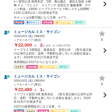
e＋貸切公演 座席未定 S席 東山義久 屋比久知奈 小林
唯 チェ・ウヒョク エリアンナ 吉田広大 藤森蓮華 チケ
ット料金：19000 イープラスサービス料システム利用料：
1100 公演日の2～3日前発送予定
チケットは分配可能になり次第、eプラ...
電子チケット
女性名義
塗りつぶしなし
質問受付
ミュージカル ミス・サイゴン
2026/10/31 (
土
) 13時00分
5
シアターオーブ (東京)
￥22,000
2
/ 枚
枚 連番
【バラ売り不可】
イープラス S席指定 座席未定 貸切公演 ［取引成立後
の公演中止対応：送料・手数料を差し引いた全額を返金し
ます］ 2026年10月27日発送予定
発券開始が10/27からになります。...
発券番号
女性名義
塗りつぶしなし
質問受付
ミュージカル ミス・サイゴン
2026/10/31 (
土
) 13時00分
5
シアターオーブ (東京)
￥22,480
1
/ 枚
枚
イープラス貸切 S席 座席未定 ［取引成立後の公演中止対
応：送料・手数料を差し引いた全額を返金します］ 2026
年10月27日発送予定
10/27の発券開始日になり次第、マ...
発券番号
女性名義
塗りつぶしなし
質問受付