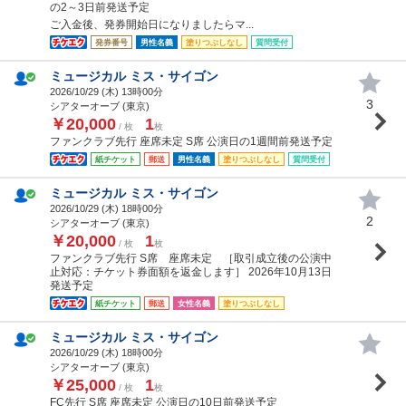
の2～3日前発送予定
ご入金後、発券開始日になりましたらマ...
発券番号
男性名義
塗りつぶしなし
質問受付
ミュージカル ミス・サイゴン
2026/10/29 (
木
) 13時00分
3
シアターオーブ (東京)
￥20,000
1
/ 枚
枚
ファンクラブ先行 座席未定 S席 公演日の1週間前発送予定
紙チケット
郵送
男性名義
塗りつぶしなし
質問受付
ミュージカル ミス・サイゴン
2026/10/29 (
木
) 18時00分
2
シアターオーブ (東京)
￥20,000
1
/ 枚
枚
ファンクラブ先行 S席 座席未定 ［取引成立後の公演中
止対応：チケット券面額を返金します］ 2026年10月13日
発送予定
紙チケット
郵送
女性名義
塗りつぶしなし
ミュージカル ミス・サイゴン
2026/10/29 (
木
) 18時00分
シアターオーブ (東京)
￥25,000
1
/ 枚
枚
FC先行 S席 座席未定 公演日の10日前発送予定