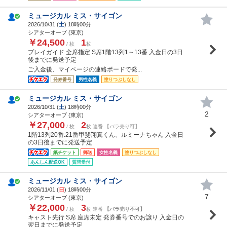
ミュージカル ミス・サイゴン
2026/10/31 (
土
) 18時00分
シアターオーブ (東京)
￥24,500
1
/ 枚
枚
プレイガイド 全席指定 S席1階13列1～13番 入金日の3日
後までに発送予定
ご入金後、マイページの連絡ボードで発...
発券番号
男性名義
塗りつぶしなし
ミュージカル ミス・サイゴン
2026/10/31 (
土
) 18時00分
2
シアターオーブ (東京)
￥27,000
2
/ 枚
枚 連番 【バラ売り可】
1階13列20番.21番甲斐翔真くん、ルミーナちゃん 入金日
の3日後までに発送予定
紙チケット
郵送
女性名義
塗りつぶしなし
あんしん配送OK
質問受付
ミュージカル ミス・サイゴン
2026/11/01 (
日
) 18時00分
7
シアターオーブ (東京)
￥22,000
3
/ 枚
枚 連番
【バラ売り不可】
キャスト先行 S席 座席未定 発券番号でのお譲り 入金日の
翌日までに発送予定