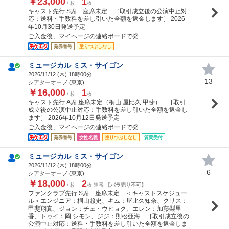
￥23,000
1
/ 枚
枚
キャスト先行 S席 座席未定 ［取引成立後の公演中止対
応：送料・手数料を差し引いた全額を返金します］ 2026
年10月30日発送予定
ご入金後、マイページの連絡ボードで発...
発券番号
塗りつぶしなし
ミュージカル ミス・サイゴン
2026/11/12 (
木
) 18時00分
13
シアターオーブ (東京)
￥16,000
1
/ 枚
枚
キャスト先行 A席 座席未定（桐山 屋比久 甲斐） ［取引
成立後の公演中止対応：手数料を差し引いた全額を返金し
ます］ 2026年10月12日発送予定
ご入金後、マイページの連絡ボードで発...
発券番号
女性名義
塗りつぶしなし
質問受付
ミュージカル ミス・サイゴン
2026/11/12 (
木
) 18時00分
6
シアターオーブ (東京)
￥18,000
2
/ 枚
枚 連番
【バラ売り不可】
ファンクラブ先行 S席 座席未定 ＜キャストスケジュー
ル＞エンジニア：桐山照史、キム：屋比久知奈、クリス：
甲斐翔真、ジョン：チェ・ウヒョク、エレン：加藤梨里
香、トゥイ：岡 シモン、ジジ：則松亜海 ［取引成立後の
公演中止対応：送料・手数料を差し引いた全額を返金しま