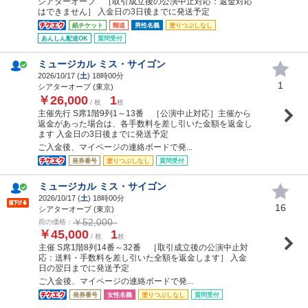
シアターオーブ ［取引成立後の公演中止対応：返金対応
はできません］ 入金日の3日後までに発送予定
紙チケット
郵送
男性名義
塗りつぶしなし
あんしん配送OK
質問受付
ミュージカル ミス・サイゴン
2026/10/17 (
土
) 18時00分
1
シアターオーブ (東京)
￥26,000
1
/ 枚
枚
主催先行 S席1階9列1～13番 ［公演中止対応］主催から
返金があった場合は、各手数料を差し引いた金額を返金し
ます 入金日の3日後までに発送予定
ご入金後、マイページの連絡ボードで発...
発券番号
塗りつぶしなし
質問受付
ミュージカル ミス・サイゴン
2026/10/17 (
土
) 18時00分
16
シアターオーブ (東京)
￥52,000
前の価格：
￥45,000
1
/ 枚
枚
主催 S席1階8列14番～32番 ［取引成立後の公演中止対
応：送料・手数料を差し引いた全額を返金します］ 入金
日の翌日までに発送予定
ご入金後、マイページの連絡ボードで発...
発券番号
女性名義
塗りつぶしなし
質問受付