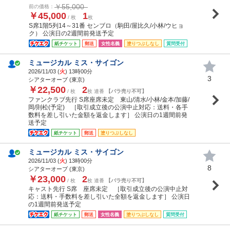
￥55,000
前の価格：
￥45,000
1
/ 枚
枚
S席1階5列14～31番 センブロ（駒田/屋比久/小林/ウヒョ
ク） 公演日の2週間前発送予定
紙チケット
郵送
女性名義
塗りつぶしなし
質問受付
ミュージカル ミス・サイゴン
2026/11/03 (
火
) 13時00分
3
シアターオーブ (東京)
￥22,500
2
/ 枚
枚 連番
【バラ売り不可】
ファンクラブ先行 S席座席未定 東山/清水/小林/金本/加藤/
岡/則松(予定) ［取引成立後の公演中止対応：送料・各手
数料を差し引いた金額を返金します］ 公演日の1週間前発
送予定
紙チケット
郵送
塗りつぶしなし
ミュージカル ミス・サイゴン
2026/11/03 (
火
) 13時00分
8
シアターオーブ (東京)
￥23,000
2
/ 枚
枚 連番
【バラ売り不可】
キャスト先行 S席 座席未定 ［取引成立後の公演中止対
応：送料・手数料を差し引いた全額を返金します］ 公演日
の1週間前発送予定
紙チケット
郵送
女性名義
塗りつぶしなし
質問受付