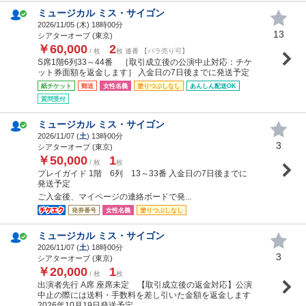
ミュージカル ミス・サイゴン
2026/11/05 (
木
) 18時00分
13
シアターオーブ (東京)
￥60,000
2
/ 枚
枚 連番 【バラ売り可】
S席1階6列33～44番 ［取引成立後の公演中止対応：チケ
ット券面額を返金します］ 入金日の7日後までに発送予定
紙チケット
郵送
女性名義
塗りつぶしなし
あんしん配送OK
質問受付
ミュージカル ミス・サイゴン
2026/11/07 (
土
) 13時00分
3
シアターオーブ (東京)
￥50,000
1
/ 枚
枚
プレイガイド 1階 6列 13～33番 入金日の7日後までに
発送予定
ご入金後、マイページの連絡ボードで発...
発券番号
女性名義
塗りつぶしなし
ミュージカル ミス・サイゴン
2026/11/07 (
土
) 18時00分
3
シアターオーブ (東京)
￥20,000
1
/ 枚
枚
出演者先行 A席 座席未定 【取引成立後の返金対応】公演
中止の際には送料・手数料を差し引いた金額を返金します
2026年10月19日発送予定