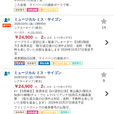
ご入金後、マイページの連絡ボードで発...
発券番号
女性名義
塗りつぶしなし
ミュージカル ミス・サイゴン
2026/10/31 (
土
) 13時00分
14
シアターオーブ (東京)
￥25,800
前の価格：
￥24,900
2
/ 枚
枚 連番
【バラ売り不可】
イープラス＜貸切公演＞最速プレオーダー 【S席1階前
方】座席未定 !取引成立後の公演中止対応：送料・手数
料を差し引いた全額を返金します 2026年10月27日発送予
定
発券開始日以降、マイページの連絡ボー...
発券番号
男性名義
塗りつぶしなし
質問受付
ミュージカル ミス・サイゴン
2026/10/31 (
土
) 13時00分
9
シアターオーブ (東京)
￥24,900
2
/ 枚
枚 連番
【バラ売り不可】
e+ 【S席確定】座席未定【e+貸切公演】東山義久/屋比久
知奈/小林唯/チェ・ウヒョク/エリアンナ/吉田広大/藤森蓮
華 ［取引成立後の公演中止対応：送料・手数料を差し引
いた全額を返金します］ 2026年10月27日発送予定
ファミリーマートでの発券番号のお取引...
発券番号
女性名義
塗りつぶしなし
質問受付