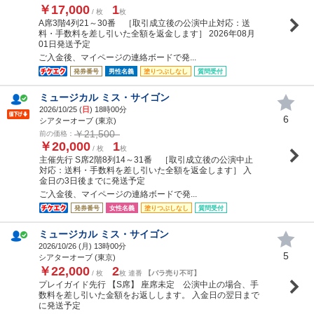
￥17,000
1
/ 枚
枚
A席3階4列21～30番 ［取引成立後の公演中止対応：送
料・手数料を差し引いた全額を返金します］ 2026年08月
01日発送予定
ご入金後、マイページの連絡ボードで発...
発券番号
男性名義
塗りつぶしなし
質問受付
ミュージカル ミス・サイゴン
2026/10/25 (
日
) 18時00分
6
シアターオーブ (東京)
￥21,500
前の価格：
￥20,000
1
/ 枚
枚
主催先行 S席2階8列14～31番 ［取引成立後の公演中止
対応：送料・手数料を差し引いた全額を返金します］ 入
金日の3日後までに発送予定
ご入金後、マイページの連絡ボードで発...
発券番号
女性名義
塗りつぶしなし
質問受付
ミュージカル ミス・サイゴン
2026/10/26 (
月
) 13時00分
5
シアターオーブ (東京)
￥22,000
2
/ 枚
枚 連番
【バラ売り不可】
プレイガイド先行 【S席】 座席未定 公演中止の場合、手
数料を差し引いた金額をお返しします。 入金日の翌日まで
に発送予定