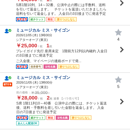
/ 枚
枚
S席1階10列、14～32番、公演中止の際には手数料、送料
を引いて返金します。 チケットを返送いただきましたら
送料を引いて返金します。 入金日の3日後までに発送予定
紙チケット
郵送
塗りつぶしなし
ミュージカル ミス・サイゴン
2026/11/05 (
木
) 13時00分
4
シアターオーブ (東京)
￥25,000
1
/ 枚
枚
プレイガイド先行 座席未定 1階前方12列以内確約 入金日
の3日後までに発送予定
ご入金後、マイページの連絡ボードで発...
発券番号
女性名義
塗りつぶしなし
ミュージカル ミス・サイゴン
2026/11/05 (
木
) 13時00分
5
シアターオーブ (東京)
￥35,000
前の価格：
￥28,000
2
/ 枚
枚 連番 【バラ売り可】
S席 1階11列10～40番 公演中止の際には、チケット返送
後、送料・手数料を差し引いた金額を返金します。 入金
日の7日後までに発送予定
紙チケット
郵送
女性名義
塗りつぶしなし
あんしん配送OK