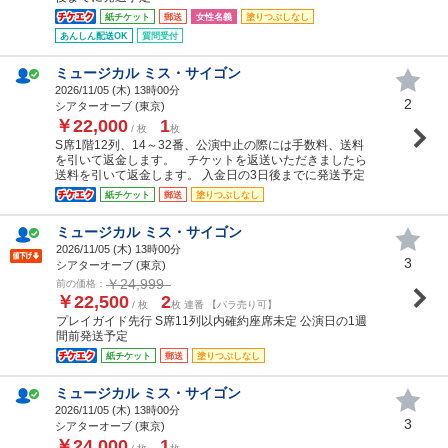
紙チケット
郵送
女性名義
塗りつぶしなし
あんしん配送OK
質問受付
ミュージカル ミス・サイゴン
2026/11/05 (
木
) 13時00分
2
シアターオーブ (東京)
￥22,000
1
/ 枚
枚
S席1階12列、14～32番、公演中止の際には手数料、送料
を引いて返金します。 チケットを返送いただきましたら
送料を引いて返金します。 入金日の3日後までに発送予定
紙チケット
郵送
塗りつぶしなし
ミュージカル ミス・サイゴン
2026/11/05 (
木
) 13時00分
3
シアターオーブ (東京)
￥24,999
前の価格：
￥22,500
2
/ 枚
枚 連番 【バラ売り可】
プレイガイド先行 S席11列以内確約座席未定 公演日の1週
間前発送予定
紙チケット
郵送
塗りつぶしなし
ミュージカル ミス・サイゴン
2026/11/05 (
木
) 13時00分
3
シアターオーブ (東京)
￥24,000
1