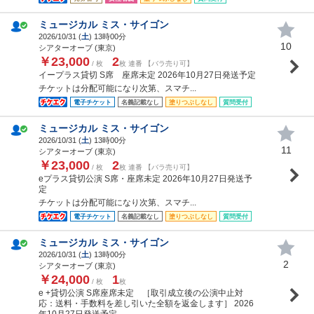
ミュージカル ミス・サイゴン
2026/10/31 (
土
) 13時00分
10
シアターオーブ (東京)
￥23,000
2
/ 枚
枚 連番 【バラ売り可】
イープラス貸切 S席 座席未定 2026年10月27日発送予定
チケットは分配可能になり次第、スマチ...
電子チケット
名義記載なし
塗りつぶしなし
質問受付
ミュージカル ミス・サイゴン
2026/10/31 (
土
) 13時00分
11
シアターオーブ (東京)
￥23,000
2
/ 枚
枚 連番 【バラ売り可】
eプラス貸切公演 S席・座席未定 2026年10月27日発送予
定
チケットは分配可能になり次第、スマチ...
電子チケット
名義記載なし
塗りつぶしなし
質問受付
ミュージカル ミス・サイゴン
2026/10/31 (
土
) 13時00分
2
シアターオーブ (東京)
￥24,000
1
/ 枚
枚
e +貸切公演 S席座席未定 ［取引成立後の公演中止対
応：送料・手数料を差し引いた全額を返金します］ 2026
年10月27日発送予定