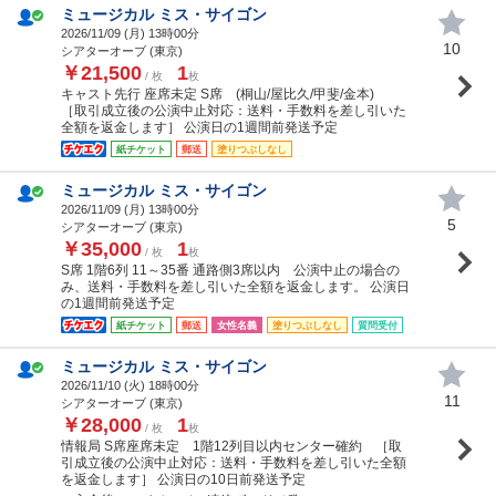
ミュージカル ミス・サイゴン
2026/11/09 (
月
) 13時00分
10
シアターオーブ (東京)
￥21,500
1
/ 枚
枚
キャスト先行 座席未定 S席 (桐山/屋比久/甲斐/金本)
［取引成立後の公演中止対応：送料・手数料を差し引いた
全額を返金します］ 公演日の1週間前発送予定
紙チケット
郵送
塗りつぶしなし
ミュージカル ミス・サイゴン
2026/11/09 (
月
) 13時00分
5
シアターオーブ (東京)
￥35,000
1
/ 枚
枚
S席 1階6列 11～35番 通路側3席以内 公演中止の場合の
み、送料・手数料を差し引いた全額を返金します。 公演日
の1週間前発送予定
紙チケット
郵送
女性名義
塗りつぶしなし
質問受付
ミュージカル ミス・サイゴン
2026/11/10 (
火
) 18時00分
11
シアターオーブ (東京)
￥28,000
1
/ 枚
枚
情報局 S席座席未定 1階12列目以内センター確約 ［取
引成立後の公演中止対応：送料・手数料を差し引いた全額
を返金します］ 公演日の10日前発送予定