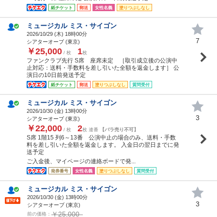
紙チケット
郵送
女性名義
塗りつぶしなし
ミュージカル ミス・サイゴン
2026/10/29 (
木
) 18時00分
7
シアターオーブ (東京)
￥25,000
1
/ 枚
枚
ファンクラブ先行 S席 座席未定 ［取引成立後の公演中
止対応：送料・手数料を差し引いた全額を返金します］ 公
演日の10日前発送予定
紙チケット
郵送
塗りつぶしなし
質問受付
ミュージカル ミス・サイゴン
2026/10/30 (
金
) 13時00分
3
シアターオーブ (東京)
￥22,000
2
/ 枚
枚 連番
【バラ売り不可】
S席 1階15 列6～13番 公演中止の場合のみ、送料・手数
料を差し引いた全額を返金します。 入金日の翌日までに発
送予定
ご入金後、マイページの連絡ボードで発...
発券番号
女性名義
塗りつぶしなし
質問受付
ミュージカル ミス・サイゴン
2026/10/30 (
金
) 13時00分
3
シアターオーブ (東京)
￥25,000
前の価格：