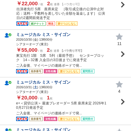
￥22,000
2
/ 枚
枚 連番 【バラ売り可】
出演者先行 S席 座席未定 ［取引成立後の公演中止対
応：送料・手数料を差し引いた全額を返金します］ 公演
日の2週間前発送予定
紙チケット
郵送
塗りつぶしなし
ミュージカル ミス・サイゴン
2026/10/30 (
金
) 13時00分
11
シアターオーブ (東京)
￥55,000
2
/ 枚
枚 連番
【バラ売り不可】
東宝先行 1階 S席 5列（最前予想） センターブロッ
ク 14～32番 入金日の3日後までに発送予定
ご入金後、マイページの連絡ボードで発...
発券番号
女性名義
塗りつぶしなし
質問受付
ミュージカル ミス・サイゴン
2026/10/31 (
土
) 13時00分
4
シアターオーブ (東京)
￥20,000
1
/ 枚
枚
e+＜貸切公演＞ 最速プレオーダー S席 座席未定 2026年1
0月27日発送予定
ご入金後、マイページの連絡ボードで発...
発券番号
女性名義
塗りつぶしなし
質問受付
ミュージカル ミス・サイゴン