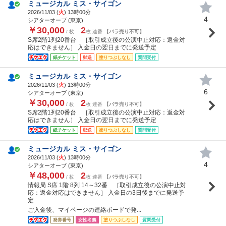
ミュージカル ミス・サイゴン
2026/11/03 (
火
) 13時00分
4
シアターオーブ (東京)
￥30,000
2
/ 枚
枚 連番
【バラ売り不可】
S席2階1列20番台 ［取引成立後の公演中止対応：返金対
応はできません］ 入金日の翌日までに発送予定
紙チケット
郵送
塗りつぶしなし
質問受付
ミュージカル ミス・サイゴン
2026/11/03 (
火
) 13時00分
6
シアターオーブ (東京)
￥30,000
2
/ 枚
枚 連番
【バラ売り不可】
S席2階1列20番台 ［取引成立後の公演中止対応：返金対
応はできません］ 入金日の翌日までに発送予定
紙チケット
郵送
塗りつぶしなし
質問受付
ミュージカル ミス・サイゴン
2026/11/03 (
火
) 13時00分
4
シアターオーブ (東京)
￥48,000
2
/ 枚
枚 連番
【バラ売り不可】
情報局 S席 1階 8列 14～32番 ［取引成立後の公演中止対
応：返金対応はできません］ 入金日の3日後までに発送予
定
ご入金後、マイページの連絡ボードで発...
発券番号
女性名義
塗りつぶしなし
質問受付