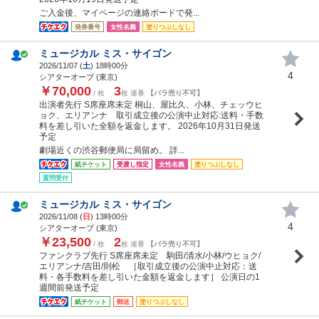
ご入金後、マイページの連絡ボードで発...
発券番号
女性名義
塗りつぶしなし
ミュージカル ミス・サイゴン
2026/11/07 (
土
) 18時00分
4
シアターオーブ (東京)
￥70,000
3
/ 枚
枚 連番
【バラ売り不可】
出演者先行 S席座席未定 桐山、屋比久、小林、チェッウヒ
ョク、エリアンナ 取引成立後の公演中止対応:送料・手数
料を差し引いた全額を返金します。 2026年10月31日発送
予定
劇場近くの渋谷郵便局に局留め。 詳...
紙チケット
受渡し指定
女性名義
塗りつぶしなし
質問受付
ミュージカル ミス・サイゴン
2026/11/08 (
日
) 13時00分
4
シアターオーブ (東京)
￥23,500
2
/ 枚
枚 連番
【バラ売り不可】
ファンクラブ先行 S席座席未定 駒田/清水/小林/ウヒョク/
エリアンナ/吉田/則松 ［取引成立後の公演中止対応：送
料・各手数料を差し引いた金額を返金します］ 公演日の1
週間前発送予定
紙チケット
郵送
塗りつぶしなし