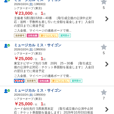
2026/10/24 (
土
) 13時00分
5
シアターオーブ (東京)
￥23,000
1
/ 枚
枚
主催者 S席1階15列8～40番 ［取引成立後の公演中止対
応：送料・手数料を差し引いた全額を返金します］ 入金日
の翌日までに発送予定
ご入金後、マイページの連絡ボードで発...
発券番号
女性名義
塗りつぶしなし
質問受付
ミュージカル ミス・サイゴン
2026/10/24 (
土
) 13時00分
5
シアターオーブ (東京)
￥25,000
1
/ 枚
枚
東宝ナビザーブ先行 S席 20列 25～30番 ［取引成立
後の公演中止対応：チケット券面額を返金します］ 入金日
の翌日までに発送予定
ご入金後、マイページの連絡ボードで発...
発券番号
女性名義
塗りつぶしなし
質問受付
ミュージカル ミス・サイゴン
2026/10/24 (
土
) 13時00分
7
シアターオーブ (東京)
￥25,000
1
/ 枚
枚
カード会社先行 S席座席未定 ［取引成立後の公演中止対
応：チケット券面額を返金します］ 2026年10月03日発送