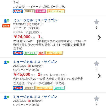
予定
ご入金後、マイページの連絡ボードで発...
発券番号
女性名義
塗りつぶしなし
ミュージカル ミス・サイゴン
2026/10/25 (
日
) 13時00分
3
シアターオーブ (東京)
￥25,000
前の価格：
￥24,000
1
/ 枚
枚
2階1列12-34番 ［取引成立後の公演中止対応：送料・手
数料を差し引いた全額を返金します］ 公演日の10日前発
送予定
紙チケット
郵送
塗りつぶしなし
ミュージカル ミス・サイゴン
2026/10/25 (
日
) 13時00分
5
シアターオーブ (東京)
￥45,000
2
/ 枚
枚 連番
【バラ売り不可】
先行 S席1階9列20～40番 入金日の翌日までに発送予定
ご入金後、マイページの連絡ボードで発...
発券番号
塗りつぶしなし
質問受付
ミュージカル ミス・サイゴン
2026/10/25 (
日
) 18時00分
2
シアターオーブ (東京)