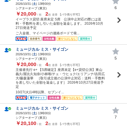
2026/10/31 (
土
) 13時00分
6
シアターオーブ (東京)
￥20,000
2
/ 枚
枚 連番
【バラ売り不可】
イープラス貸切 座席未定 S席 公演中止対応の際には送
料・手数料を差し引いた金額を返金します。 2026年10月
27日発送予定
ご入金後、マイページの連絡ボードで発...
発券番号
女性名義
塗りつぶしなし
質問受付
ミュージカル ミス・サイゴン
2026/10/31 (
土
) 13時00分
5
シアターオーブ (東京)
￥20,000
4
/ 枚
枚 連番
【バラ売り不可】
主催者先行 e+ 【S席確定】座席未定【e+貸切公演】東山
義久/屋比久知奈/小林唯/チェ・ウヒョク/エリアンナ/吉田広
大/藤森蓮華 ［取引成立後の公演中止対応：送料・手数料
を差し引いた全額を返金します］ 2026年10月27日発送予
定
10/27(火)14時以降、セブンイ...
電子チケット
女性名義
塗りつぶしなし
質問受付
ミュージカル ミス・サイゴン
2026/10/31 (
土
) 13時00分
7
シアターオーブ (東京)
￥20,100
2
/ 枚
枚 連番
【バラ売り不可】