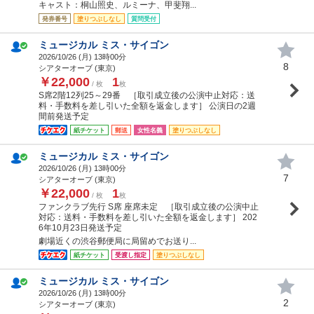
キャスト：桐山照史、ルミーナ、甲斐翔...
発券番号
塗りつぶしなし
質問受付
ミュージカル ミス・サイゴン
2026/10/26 (
月
) 13時00分
8
シアターオーブ (東京)
￥22,000
1
/ 枚
枚
S席2階12列25～29番 ［取引成立後の公演中止対応：送
料・手数料を差し引いた全額を返金します］ 公演日の2週
間前発送予定
紙チケット
郵送
女性名義
塗りつぶしなし
ミュージカル ミス・サイゴン
2026/10/26 (
月
) 13時00分
7
シアターオーブ (東京)
￥22,000
1
/ 枚
枚
ファンクラブ先行 S席 座席未定 ［取引成立後の公演中止
対応：送料・手数料を差し引いた全額を返金します］ 202
6年10月23日発送予定
劇場近くの渋谷郵便局に局留めでお送り...
紙チケット
受渡し指定
塗りつぶしなし
ミュージカル ミス・サイゴン
2026/10/26 (
月
) 13時00分
2
シアターオーブ (東京)