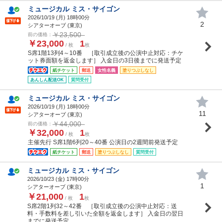
ミュージカル ミス・サイゴン
2026/10/19 (
月
) 18時00分
2
シアターオーブ (東京)
￥23,500
前の価格：
￥23,000
1
/ 枚
枚
S席1階13列4～10番 ［取引成立後の公演中止対応：チケ
ット券面額を返金します］ 入金日の3日後までに発送予定
紙チケット
郵送
女性名義
塗りつぶしなし
あんしん配送OK
質問受付
ミュージカル ミス・サイゴン
2026/10/19 (
月
) 18時00分
11
シアターオーブ (東京)
￥44,000
前の価格：
￥32,000
1
/ 枚
枚
主催先行 S席1階6列20～40番 公演日の2週間前発送予定
紙チケット
郵送
塗りつぶしなし
質問受付
ミュージカル ミス・サイゴン
2026/10/23 (
金
) 17時00分
1
シアターオーブ (東京)
￥21,000
1
/ 枚
枚
S席2階1列32～42番 ［取引成立後の公演中止対応：送
料・手数料を差し引いた全額を返金します］ 入金日の翌日
までに発送予定