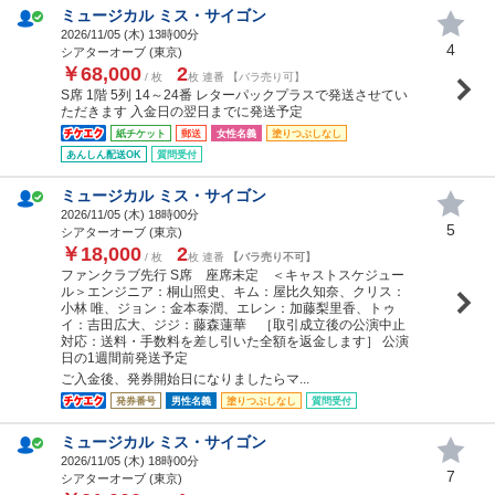
ミュージカル ミス・サイゴン
2026/11/05 (
木
) 13時00分
4
シアターオーブ (東京)
￥68,000
2
/ 枚
枚 連番 【バラ売り可】
S席 1階 5列 14～24番 レターパックプラスで発送させてい
ただきます 入金日の翌日までに発送予定
紙チケット
郵送
女性名義
塗りつぶしなし
あんしん配送OK
質問受付
ミュージカル ミス・サイゴン
2026/11/05 (
木
) 18時00分
5
シアターオーブ (東京)
￥18,000
2
/ 枚
枚 連番
【バラ売り不可】
ファンクラブ先行 S席 座席未定 ＜キャストスケジュー
ル＞エンジニア：桐山照史、キム：屋比久知奈、クリス：
小林 唯、ジョン：金本泰潤、エレン：加藤梨里香、トゥ
イ：吉田広大、ジジ：藤森蓮華 ［取引成立後の公演中止
対応：送料・手数料を差し引いた全額を返金します］ 公演
日の1週間前発送予定
ご入金後、発券開始日になりましたらマ...
発券番号
男性名義
塗りつぶしなし
質問受付
ミュージカル ミス・サイゴン
2026/11/05 (
木
) 18時00分
7
シアターオーブ (東京)