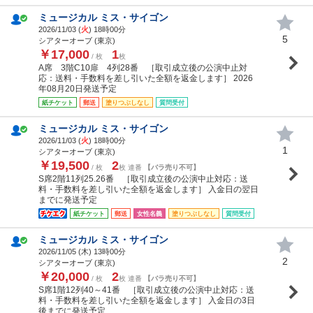
ミュージカル ミス・サイゴン
2026/11/03 (
火
) 18時00分
5
シアターオーブ (東京)
￥17,000
1
/ 枚
枚
A席 3階C10扉 4列28番 ［取引成立後の公演中止対
応：送料・手数料を差し引いた全額を返金します］ 2026
年08月20日発送予定
紙チケット
郵送
塗りつぶしなし
質問受付
ミュージカル ミス・サイゴン
2026/11/03 (
火
) 18時00分
1
シアターオーブ (東京)
￥19,500
2
/ 枚
枚 連番
【バラ売り不可】
S席2階11列25.26番 ［取引成立後の公演中止対応：送
料・手数料を差し引いた全額を返金します］ 入金日の翌日
までに発送予定
紙チケット
郵送
女性名義
塗りつぶしなし
質問受付
ミュージカル ミス・サイゴン
2026/11/05 (
木
) 13時00分
2
シアターオーブ (東京)
￥20,000
2
/ 枚
枚 連番
【バラ売り不可】
S席1階12列40～41番 ［取引成立後の公演中止対応：送
料・手数料を差し引いた全額を返金します］ 入金日の3日
後までに発送予定