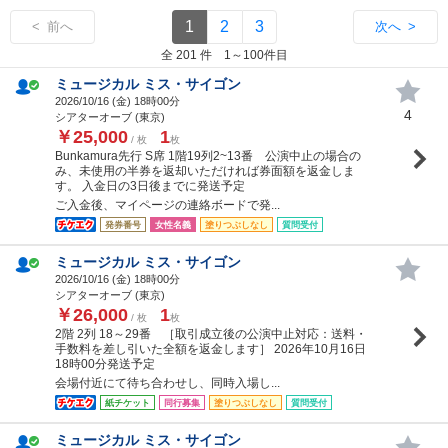
1
2
3
< 前へ
次へ >
全 201 件 1～100件目
ミュージカル ミス・サイゴン
2026/10/16 (
金
) 18時00分
4
シアターオーブ (東京)
￥25,000
1
/ 枚
枚
Bunkamura先行 S席 1階19列2~13番 公演中止の場合の
み、未使用の半券を返却いただければ券面額を返金しま
す。 入金日の3日後までに発送予定
ご入金後、マイページの連絡ボードで発...
発券番号
女性名義
塗りつぶしなし
質問受付
ミュージカル ミス・サイゴン
2026/10/16 (
金
) 18時00分
シアターオーブ (東京)
￥26,000
1
/ 枚
枚
2階 2列 18～29番 ［取引成立後の公演中止対応：送料・
手数料を差し引いた全額を返金します］ 2026年10月16日
18時00分発送予定
会場付近にて待ち合わせし、同時入場し...
紙チケット
同行募集
塗りつぶしなし
質問受付
ミュージカル ミス・サイゴン