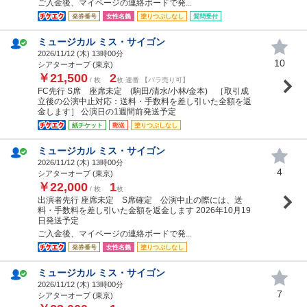
ご入金後、マイページの連絡ボードで発...
発券番号
女性名義
塗りつぶしなし
質問受付
ミュージカル ミス・サイゴン
2026/11/12 (
木
) 13時00分
10
シアターオーブ (東京)
￥21,500
2
/ 枚
枚 連番 【バラ売り可】
FC先行 S席 座席未定 (駒田/清水/小林/金本) ［取引成
立後の公演中止対応：送料・手数料を差し引いた全額を返
金します］ 公演日の1週間前発送予定
紙チケット
郵送
塗りつぶしなし
ミュージカル ミス・サイゴン
2026/11/12 (
木
) 13時00分
4
シアターオーブ (東京)
￥22,000
1
/ 枚
枚
出演者先行 座席未定 S席確定 公演中止の際には、送
料・手数料を差し引いた金額を返金します 2026年10月19
日発送予定
ご入金後、マイページの連絡ボードで発...
発券番号
女性名義
塗りつぶしなし
ミュージカル ミス・サイゴン
2026/11/12 (
木
) 13時00分
7
シアターオーブ (東京)