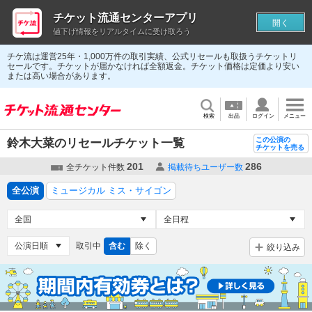
チケット流通センターアプリ
開く
値下げ情報をリアルタイムに受け取ろう
チケ流は運営25年・1,000万件の取引実績、公式リセールも取扱うチケットリ
セールです。チケットが届かなければ全額返金。チケット価格は定価より安い
または高い場合があります。
検索
出品
ログイン
メニュー
この公演の
鈴木大菜のリセールチケット一覧
チケットを売る
201
286
全チケット件数
掲載待ちユーザー数
全公演
ミュージカル ミス・サイゴン
取引中
含む
除く
絞り込み