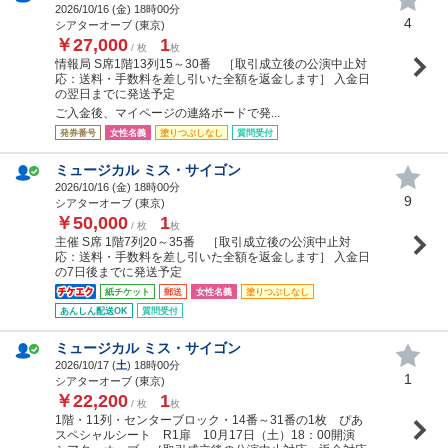
2026/10/16 (
金
) 18時00分
4
シアターオーブ (東京)
￥27,000
1
/ 枚
枚
情報局 S席1階13列15～30番 ［取引成立後の公演中止対
応：送料・手数料を差し引いた全額を返金します］ 入金日
の翌日までに発送予定
ご入金後、マイページの連絡ボードで発...
発券番号
女性名義
塗りつぶしなし
質問受付
ミュージカル ミス・サイゴン
2026/10/16 (
金
) 18時00分
9
シアターオーブ (東京)
￥50,000
1
/ 枚
枚
主催 S席 1階7列20～35番 ［取引成立後の公演中止対
応：送料・手数料を差し引いた全額を返金します］ 入金日
の7日後までに発送予定
紙チケット
郵送
女性名義
塗りつぶしなし
あんしん配送OK
質問受付
ミュージカル ミス・サイゴン
2026/10/17 (
土
) 18時00分
1
シアターオーブ (東京)
￥22,200
1
/ 枚
枚
1階・11列・センターブロック・14番～31番の1枚 ぴあ
スペシャルシート R1扉 10月17日（土）18：00開演