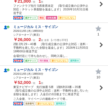
￥21,000
1
/ 枚
枚
ファンクラブ先行 S席座席未定 ［取引成立後の公演中止
対応：チケット券面額を返金します］ 2026年10月31日発
送予定
紙チケット
郵送
女性名義
塗りつぶしなし
ミュージカル ミス・サイゴン
2026/11/05 (
木
) 18時00分
1
シアターオーブ (東京)
￥26,000
2
/ 枚
枚 連番
【バラ売り不可】
2階 2列 29～40番 ［取引成立後の公演中止対応：送料・
手数料を差し引いた全額を返金します］ 2026年11月05日
18時00分発送予定
会場付近にて待ち合わせし、同時入場し...
紙チケット
同行募集
塗りつぶしなし
質問受付
ミュージカル ミス・サイゴン
2026/11/05 (
木
) 18時00分
10
シアターオーブ (東京)
￥52,000
1
/ 枚
枚
東宝ナビザーブ 先行抽選 S席 1階6列33番～35番
［取引成立後の公演中止対応：送料・手数料を差し引いた
全額を返金します］ 入金日の3日後までに発送予定
ご入金後、マイページの連絡ボードで発...
発券番号
塗りつぶしなし
質問受付