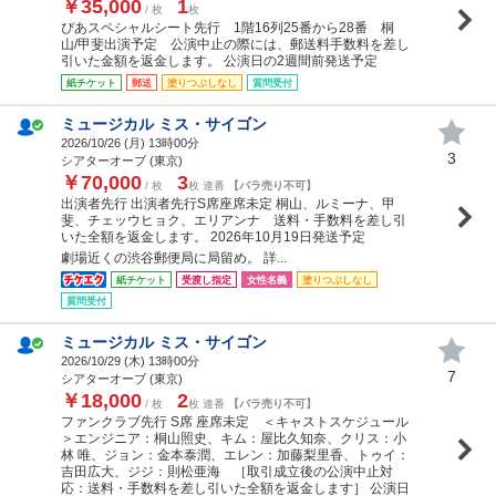
￥35,000
1
/ 枚
枚
ぴあスペシャルシート先行 1階16列25番から28番 桐
山/甲斐出演予定 公演中止の際には、郵送料手数料を差し
引いた金額を返金します。 公演日の2週間前発送予定
紙チケット
郵送
塗りつぶしなし
質問受付
ミュージカル ミス・サイゴン
2026/10/26 (
月
) 13時00分
3
シアターオーブ (東京)
￥70,000
3
/ 枚
枚 連番
【バラ売り不可】
出演者先行 出演者先行S席座席未定 桐山、ルミーナ、甲
斐、チェッウヒョク、エリアンナ 送料・手数料を差し引
いた全額を返金します。 2026年10月19日発送予定
劇場近くの渋谷郵便局に局留め。 詳...
紙チケット
受渡し指定
女性名義
塗りつぶしなし
質問受付
ミュージカル ミス・サイゴン
2026/10/29 (
木
) 13時00分
7
シアターオーブ (東京)
￥18,000
2
/ 枚
枚 連番
【バラ売り不可】
ファンクラブ先行 S席 座席未定 ＜キャストスケジュール
＞エンジニア：桐山照史、キム：屋比久知奈、クリス：小
林 唯、ジョン：金本泰潤、エレン：加藤梨里香、トゥイ：
吉田広大、ジジ：則松亜海 ［取引成立後の公演中止対
応：送料・手数料を差し引いた全額を返金します］ 公演日