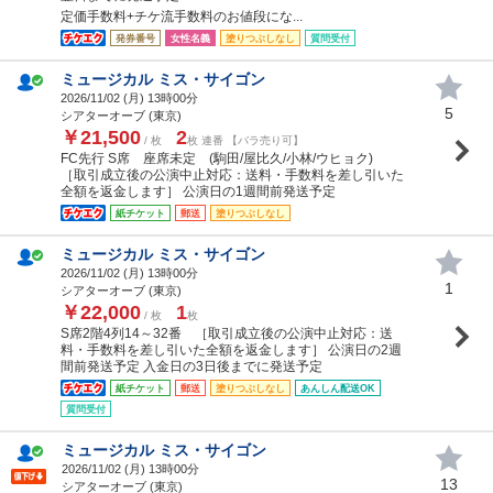
定価手数料+チケ流手数料のお値段にな...
発券番号
女性名義
塗りつぶしなし
質問受付
ミュージカル ミス・サイゴン
2026/11/02 (
月
) 13時00分
5
シアターオーブ (東京)
￥21,500
2
/ 枚
枚 連番 【バラ売り可】
FC先行 S席 座席未定 (駒田/屋比久/小林/ウヒョク)
［取引成立後の公演中止対応：送料・手数料を差し引いた
全額を返金します］ 公演日の1週間前発送予定
紙チケット
郵送
塗りつぶしなし
ミュージカル ミス・サイゴン
2026/11/02 (
月
) 13時00分
1
シアターオーブ (東京)
￥22,000
1
/ 枚
枚
S席2階4列14～32番 ［取引成立後の公演中止対応：送
料・手数料を差し引いた全額を返金します］ 公演日の2週
間前発送予定 入金日の3日後までに発送予定
紙チケット
郵送
塗りつぶしなし
あんしん配送OK
質問受付
ミュージカル ミス・サイゴン
2026/11/02 (
月
) 13時00分
13
シアターオーブ (東京)