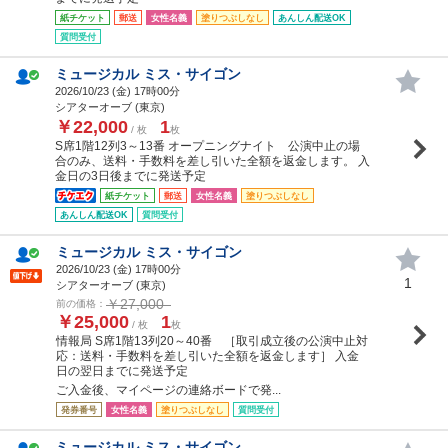
紙チケット
郵送
女性名義
塗りつぶしなし
あんしん配送OK
質問受付
ミュージカル ミス・サイゴン
2026/10/23 (
金
) 17時00分
シアターオーブ (東京)
￥22,000
1
/ 枚
枚
S席1階12列3～13番 オープニングナイト 公演中止の場
合のみ、送料・手数料を差し引いた全額を返金します。 入
金日の3日後までに発送予定
紙チケット
郵送
女性名義
塗りつぶしなし
あんしん配送OK
質問受付
ミュージカル ミス・サイゴン
2026/10/23 (
金
) 17時00分
1
シアターオーブ (東京)
￥27,000
前の価格：
￥25,000
1
/ 枚
枚
情報局 S席1階13列20～40番 ［取引成立後の公演中止対
応：送料・手数料を差し引いた全額を返金します］ 入金
日の翌日までに発送予定
ご入金後、マイページの連絡ボードで発...
発券番号
女性名義
塗りつぶしなし
質問受付
ミュージカル ミス・サイゴン