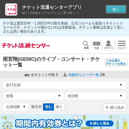
チケット流通センターアプリ
開く
値下げ情報をリアルタイムに受け取ろう
チケ流は運営25年・1,000万件の取引実績、公式リセールも取扱うチケットリ
セールです。チケットが届かなければ全額返金。チケット価格は定価より安い
または高い場合があります。
検索
出品
ログイン
メニュー
雨宮翔(GENIC)のライブ・コンサート・チケ
この公演の
ット一覧
チケットを売る
1
28
全チケット件数
掲載待ちユーザー数
取引中
含む
除く
絞り込み