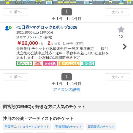
1
< 前へ
次へ >
全 1 件 1～1件目
<1日券>マグロック&ポップ2026
2026/10/03 (
土
) 11時00分
13
清水マリンパーク (静岡)
￥22,000
2
/ 枚
枚 連番
【バラ売り不可】
最速先行 チケットぴあ最速先行 一般席 座席未定 ［取引
成立後の公演中止対応：送料・手数料を差し引いた全額を
返金します］ 公演日の1週間前発送予定
紙チケット
郵送
女性名義
塗りつぶしなし
質問受付
1
< 前へ
次へ >
全 1 件 1～1件目
アイコンの説明
雨宮翔(GENIC)が好きな方に人気のチケット
注目の公演・アーティストのチケット
沢田研二（ジュリー）のチケット
宇都宮隆のチケット
田原俊彦のチケット