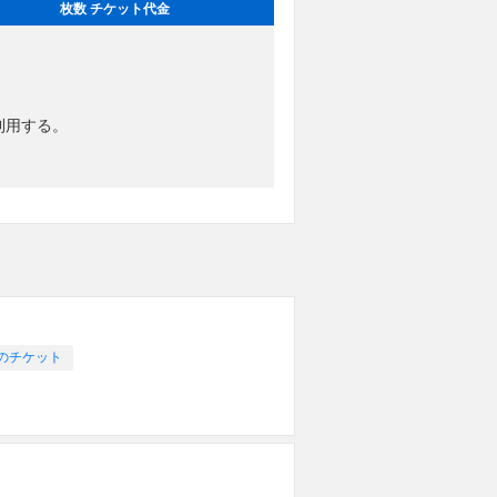
枚数 チケット代金
利用する。
のチケット