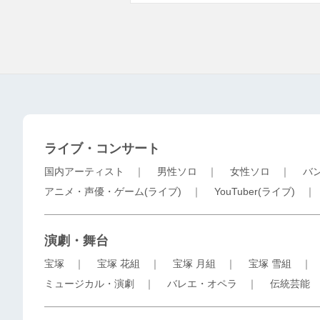
ライブ・コンサート
国内アーティスト
｜
男性ソロ
｜
女性ソロ
｜
バ
アニメ・声優・ゲーム(ライブ)
｜
YouTuber(ライブ)
演劇・舞台
宝塚
｜
宝塚 花組
｜
宝塚 月組
｜
宝塚 雪組
ミュージカル・演劇
｜
バレエ・オペラ
｜
伝統芸能