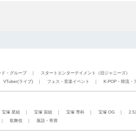
ンド・グループ
｜
スタートエンターテイメント（旧ジャニーズ）
｜
VTuber(ライブ)
｜
フェス・音楽イベント
｜
K-POP・韓流・
｜
宝塚 星組
｜
宝塚 宙組
｜
宝塚 専科
｜
宝塚 OG
｜
2.
｜
歌舞伎
｜
落語・寄席