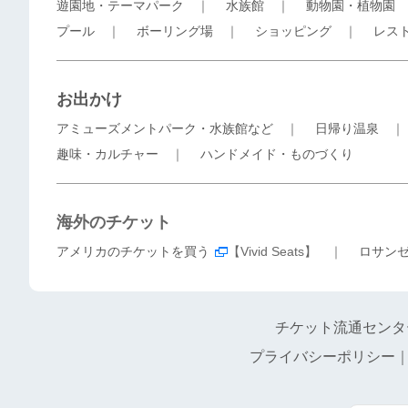
遊園地・テーマパーク
｜
水族館
｜
動物園・植物園
プール
｜
ボーリング場
｜
ショッピング
｜
レス
お出かけ
アミューズメントパーク・水族館など
｜
日帰り温泉
趣味・カルチャー
｜
ハンドメイド・ものづくり
海外のチケット
アメリカのチケットを買う
【Vivid Seats】 ｜
ロサン
チケット流通センタ
プライバシーポリシー