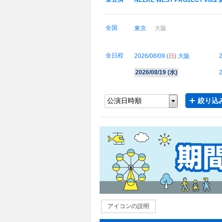
NELKE WEST PROJECT v
全国
東京
大阪
全日程
2026/08/09 (
日
) 大阪
2
2026/08/19 (
水
)
2
絞り込み
アイコンの説明