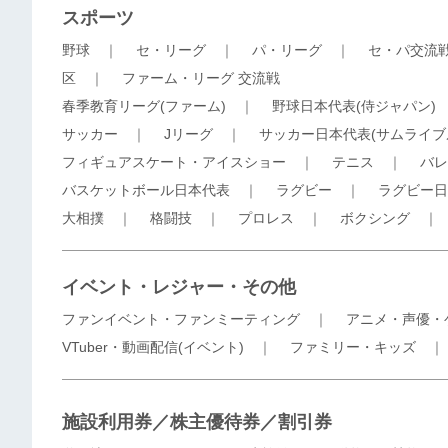
スポーツ
野球
｜
セ・リーグ
｜
パ・リーグ
｜
セ・パ交流
区
｜
ファーム・リーグ 交流戦
春季教育リーグ(ファーム)
｜
野球日本代表(侍ジャパン)
サッカー
｜
Jリーグ
｜
サッカー日本代表(サムライブ
フィギュアスケート・アイスショー
｜
テニス
｜
バレ
バスケットボール日本代表
｜
ラグビー
｜
ラグビー日
大相撲
｜
格闘技
｜
プロレス
｜
ボクシング
イベント・レジャー・その他
ファンイベント・ファンミーティング
｜
アニメ・声優・
VTuber・動画配信(イベント)
｜
ファミリー・キッズ
施設利用券／株主優待券／割引券