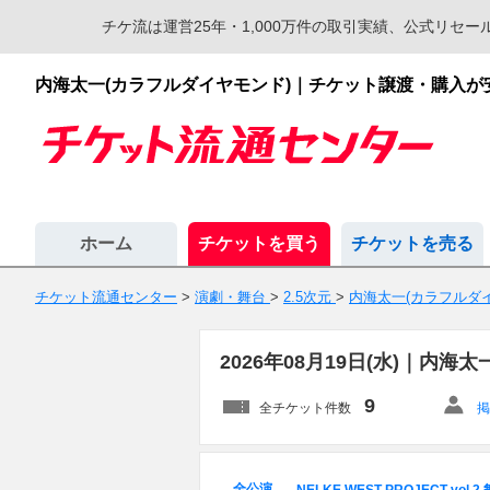
チケ流は運営25年・1,000万件の取引実績、公式リ
内海太一(カラフルダイヤモンド)｜チケット譲渡・購入
ホーム
チケットを買う
チケットを売る
チケット流通センター
>
演劇・舞台
>
2.5次元
>
内海太一(カラフルダ
2026年08月19日(水)｜内
9
全チケット件数
掲
全公演