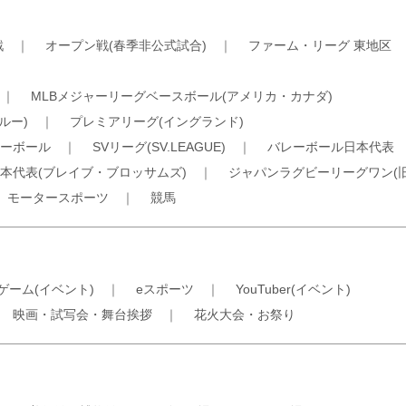
戦
｜
オープン戦(春季非公式試合)
｜
ファーム・リーグ 東地区
｜
MLBメジャーリーグベースボール(アメリカ・カナダ)
ルー)
｜
プレミアリーグ(イングランド)
ーボール
｜
SVリーグ(SV.LEAGUE)
｜
バレーボール日本代表
本代表(ブレイブ・ブロッサムズ)
｜
ジャパンラグビーリーグワン(
｜
モータースポーツ
｜
競馬
ゲーム(イベント)
｜
eスポーツ
｜
YouTuber(イベント)
｜
映画・試写会・舞台挨拶
｜
花火大会・お祭り