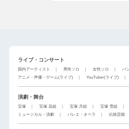
ライブ・コンサート
国内アーティスト
｜
男性ソロ
｜
女性ソロ
｜
バ
アニメ・声優・ゲーム(ライブ)
｜
YouTuber(ライブ)
演劇・舞台
宝塚
｜
宝塚 花組
｜
宝塚 月組
｜
宝塚 雪組
ミュージカル・演劇
｜
バレエ・オペラ
｜
伝統芸能