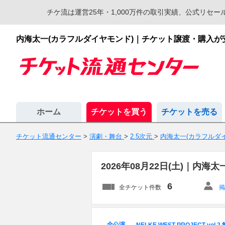
チケ流は運営25年・1,000万件の取引実績、公式リ
内海太一(カラフルダイヤモンド)｜チケット譲渡・購入
ホーム
チケットを買う
チケットを売る
チケット流通センター
>
演劇・舞台
>
2.5次元
>
内海太一(カラフルダ
2026年08月22日(土)｜内
6
全チケット件数
掲
全公演