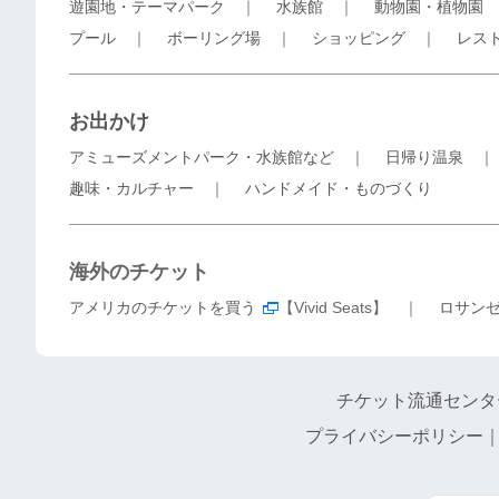
遊園地・テーマパーク
｜
水族館
｜
動物園・植物園
プール
｜
ボーリング場
｜
ショッピング
｜
レス
お出かけ
アミューズメントパーク・水族館など
｜
日帰り温泉
趣味・カルチャー
｜
ハンドメイド・ものづくり
海外のチケット
アメリカのチケットを買う
【Vivid Seats】 ｜
ロサン
チケット流通センタ
プライバシーポリシー