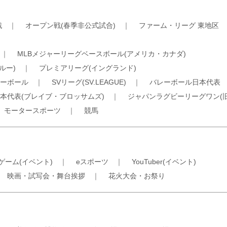
戦
｜
オープン戦(春季非公式試合)
｜
ファーム・リーグ 東地区
｜
MLBメジャーリーグベースボール(アメリカ・カナダ)
ルー)
｜
プレミアリーグ(イングランド)
ーボール
｜
SVリーグ(SV.LEAGUE)
｜
バレーボール日本代表
本代表(ブレイブ・ブロッサムズ)
｜
ジャパンラグビーリーグワン(
｜
モータースポーツ
｜
競馬
ゲーム(イベント)
｜
eスポーツ
｜
YouTuber(イベント)
｜
映画・試写会・舞台挨拶
｜
花火大会・お祭り