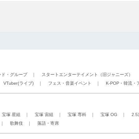
ンド・グループ
｜
スタートエンターテイメント（旧ジャニーズ）
｜
VTuber(ライブ)
｜
フェス・音楽イベント
｜
K-POP・韓流・
｜
宝塚 星組
｜
宝塚 宙組
｜
宝塚 専科
｜
宝塚 OG
｜
2.
｜
歌舞伎
｜
落語・寄席