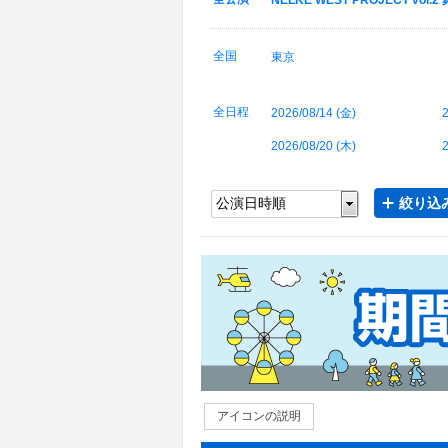
NELKE WEST PROJECT v
全国
東京
全日程
2026/08/14 (
金
)
2
2026/08/20 (
木
)
2
絞り込み
アイコンの説明