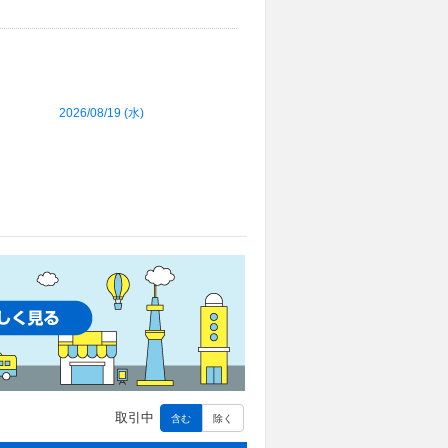
2026/08/19 (
水
)
取引中
含む
除く