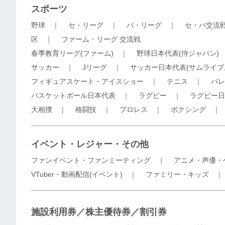
スポーツ
野球
｜
セ・リーグ
｜
パ・リーグ
｜
セ・パ交流
区
｜
ファーム・リーグ 交流戦
春季教育リーグ(ファーム)
｜
野球日本代表(侍ジャパン)
サッカー
｜
Jリーグ
｜
サッカー日本代表(サムライブ
フィギュアスケート・アイスショー
｜
テニス
｜
バレ
バスケットボール日本代表
｜
ラグビー
｜
ラグビー日
大相撲
｜
格闘技
｜
プロレス
｜
ボクシング
イベント・レジャー・その他
ファンイベント・ファンミーティング
｜
アニメ・声優・
VTuber・動画配信(イベント)
｜
ファミリー・キッズ
施設利用券／株主優待券／割引券