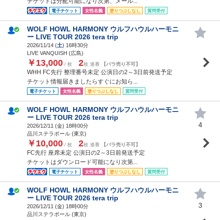
チケットは分配可能になり次第、メール...
電子チケット
女性名義
塗りつぶしなし
質問受付
WOLF HOWL HARMONY ウルフハウルハーモニ
ー LIVE TOUR 2026 tera trip
2026/11/14 (
土
) 16時30分
LIVE VANQUISH (広島)
￥13,000
2
/ 枚
枚 連番
【バラ売り不可】
WHH FC先行 整理番号未定 公演日の2～3日前発送予定
チケット情報届きましたらすぐにお知ら...
電子チケット
女性名義
塗りつぶしなし
質問受付
WOLF HOWL HARMONY ウルフハウルハーモニ
ー LIVE TOUR 2026 tera trip
4
2026/12/11 (
金
) 18時00分
品川ステラボール (東京)
￥10,000
2
/ 枚
枚 連番
【バラ売り不可】
FC先行 座席未定 公演日の2～3日前発送予定
チケットはダウンロード可能になり次第...
電子チケット
女性名義
塗りつぶしなし
質問受付
WOLF HOWL HARMONY ウルフハウルハーモニ
ー LIVE TOUR 2026 tera trip
3
2026/12/11 (
金
) 18時00分
品川ステラボール (東京)