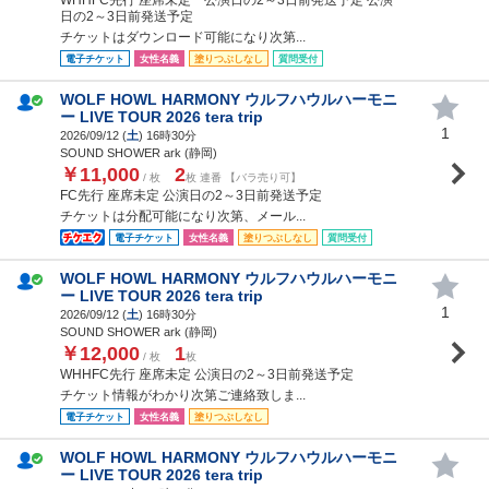
日の2～3日前発送予定
チケットはダウンロード可能になり次第...
電子チケット
女性名義
塗りつぶしなし
質問受付
WOLF HOWL HARMONY ウルフハウルハーモニ
ー LIVE TOUR 2026 tera trip
1
2026/09/12 (
土
) 16時30分
SOUND SHOWER ark (静岡)
￥11,000
2
/ 枚
枚 連番 【バラ売り可】
FC先行 座席未定 公演日の2～3日前発送予定
チケットは分配可能になり次第、メール...
電子チケット
女性名義
塗りつぶしなし
質問受付
WOLF HOWL HARMONY ウルフハウルハーモニ
ー LIVE TOUR 2026 tera trip
1
2026/09/12 (
土
) 16時30分
SOUND SHOWER ark (静岡)
￥12,000
1
/ 枚
枚
WHHFC先行 座席未定 公演日の2～3日前発送予定
チケット情報がわかり次第ご連絡致しま...
電子チケット
女性名義
塗りつぶしなし
WOLF HOWL HARMONY ウルフハウルハーモニ
ー LIVE TOUR 2026 tera trip