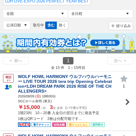
LDH LIVE-EXPO 2026 PERFECT YEAR BEST
取引中
含む
除く
絞り込み
1
< 前へ
次へ >
全 15 件 1～15件目
WOLF HOWL HARMONY ウルフハウルハーモニ
明日
ー LIVE TOUR 2026 tera trip Opening Celebrat
まで
1
ion<LDH DREAM PARK 2026 RISE OF THE CH
ALLENGERS>
2026/08/09 (
日
) 18時00分
SGCホール有明 (東京)
￥15,000
3
/ 枚
枚 連番
【バラ売り不可】
1階23列 10～20番 入金日の翌日までに発送予定
1枚はQRコード 2枚は分配可能です...
電子チケット
女性名義
塗りつぶしなし
質問受付
WOLF HOWL HARMONY ウルフハウルハーモニ