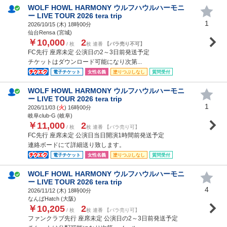
WOLF HOWL HARMONY ウルフハウルハーモニ
ー LIVE TOUR 2026 tera trip
1
2026/10/15 (
木
) 18時00分
仙台Rensa (宮城)
￥10,000
2
/ 枚
枚 連番
【バラ売り不可】
FC先行 座席未定 公演日の2～3日前発送予定
チケットはダウンロード可能になり次第...
電子チケット
女性名義
塗りつぶしなし
質問受付
WOLF HOWL HARMONY ウルフハウルハーモニ
ー LIVE TOUR 2026 tera trip
1
2026/11/03 (
火
) 16時00分
岐阜club-G (岐阜)
￥11,000
2
/ 枚
枚 連番 【バラ売り可】
FC先行 座席未定 公演日当日開演1時間前発送予定
連絡ボードにて詳細送り致します。
電子チケット
女性名義
塗りつぶしなし
質問受付
WOLF HOWL HARMONY ウルフハウルハーモニ
ー LIVE TOUR 2026 tera trip
4
2026/11/12 (
木
) 18時00分
なんばHatch (大阪)
￥10,205
2
/ 枚
枚 連番 【バラ売り可】
ファンクラブ先行 座席未定 公演日の2～3日前発送予定