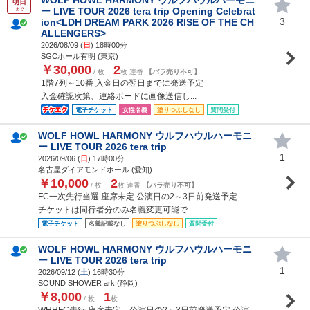
明日
ー LIVE TOUR 2026 tera trip Opening Celebrat
まで
3
ion<LDH DREAM PARK 2026 RISE OF THE CH
ALLENGERS>
2026/08/09 (
日
) 18時00分
SGCホール有明 (東京)
￥30,000
2
/ 枚
枚 連番
【バラ売り不可】
1階7列～10番 入金日の翌日までに発送予定
入金確認次第、連絡ボードに画像送信し...
電子チケット
女性名義
塗りつぶしなし
質問受付
WOLF HOWL HARMONY ウルフハウルハーモニ
ー LIVE TOUR 2026 tera trip
1
2026/09/06 (
日
) 17時00分
名古屋ダイアモンドホール (愛知)
￥10,000
2
/ 枚
枚 連番
【バラ売り不可】
FC一次先行当選 座席未定 公演日の2～3日前発送予定
チケットは同行者分のみ名義変更可能で...
電子チケット
名義記載なし
塗りつぶしなし
質問受付
WOLF HOWL HARMONY ウルフハウルハーモニ
ー LIVE TOUR 2026 tera trip
1
2026/09/12 (
土
) 16時30分
SOUND SHOWER ark (静岡)
￥8,000
1
/ 枚
枚
WHHFC先行 座席未定 公演日の2～3日前発送予定 公演