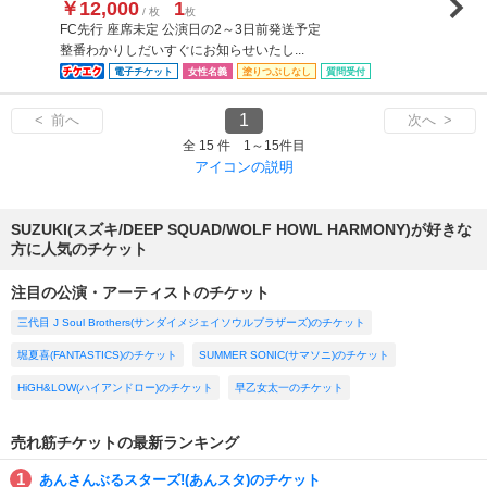
￥12,000
1
/ 枚
枚
FC先行 座席未定 公演日の2～3日前発送予定
整番わかりしだいすぐにお知らせいたし...
電子チケット
女性名義
塗りつぶしなし
質問受付
1
< 前へ
次へ >
全 15 件 1～15件目
アイコンの説明
SUZUKI(スズキ/DEEP SQUAD/WOLF HOWL HARMONY)が好きな
方に人気のチケット
注目の公演・アーティストのチケット
三代目 J Soul Brothers(サンダイメジェイソウルブラザーズ)のチケット
堀夏喜(FANTASTICS)のチケット
SUMMER SONIC(サマソニ)のチケット
HiGH&LOW(ハイアンドロー)のチケット
早乙女太一のチケット
売れ筋チケットの最新ランキング
あんさんぶるスターズ!(あんスタ)のチケット