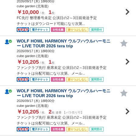
2026/09/17 (
木
) 18時00分
cube garden (北海道)
￥10,000
1
/ 枚
枚
FC先行 整理番号未定 公演日の2～3日前発送予定
チケットはダウンロード可能になり次第...
電子チケット
女性名義
塗りつぶしなし
質問受付
WOLF HOWL HARMONY ウルフハウルハーモニ
ー LIVE TOUR 2026 tera trip
2026/09/17 (
木
) 18時00分
cube garden (北海道)
￥10,205
1
/ 枚
枚
ファンクラブ先行 座席未定 公演日の2～3日前発送予定
チケットは分配可能になり次第、メール...
電子チケット
女性名義
塗りつぶしなし
質問受付
WOLF HOWL HARMONY ウルフハウルハーモニ
ー LIVE TOUR 2026 tera trip
2026/09/17 (
木
) 18時00分
cube garden (北海道)
￥10,205
2
/ 枚
枚 連番 【バラ売り可】
ファンクラブ先行 座席未定 公演日の2～3日前発送予定
チケットは分配可能になり次第、メール...
電子チケット
女性名義
塗りつぶしなし
質問受付