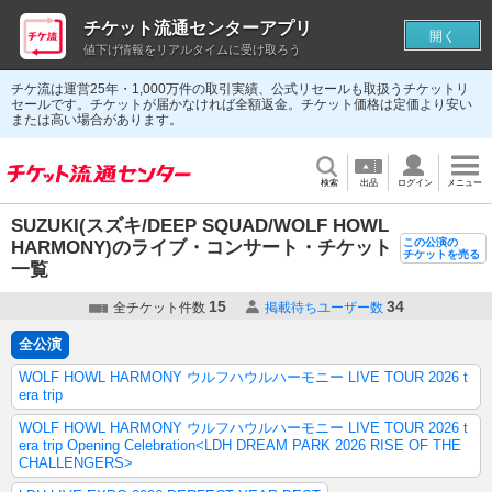
チケット流通センターアプリ
開く
値下げ情報をリアルタイムに受け取ろう
チケ流は運営25年・1,000万件の取引実績、公式リセールも取扱うチケットリ
セールです。チケットが届かなければ全額返金。チケット価格は定価より安い
または高い場合があります。
検索
出品
ログイン
メニュー
SUZUKI(スズキ/DEEP SQUAD/WOLF HOWL
この公演の
HARMONY)のライブ・コンサート・チケット
チケットを売る
一覧
15
34
全チケット件数
掲載待ちユーザー数
全公演
WOLF HOWL HARMONY ウルフハウルハーモニー LIVE TOUR 2026 t
era trip
WOLF HOWL HARMONY ウルフハウルハーモニー LIVE TOUR 2026 t
era trip Opening Celebration<LDH DREAM PARK 2026 RISE OF THE
CHALLENGERS>