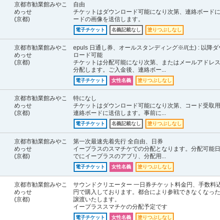
京都市勧業館みやこ
自由
めっせ
チケットはダウンロード可能になり次第、連絡ボード
(京都)
ードの画像を送信します。
電子チケット
名義記載なし
塗りつぶしなし
京都市勧業館みやこ
epuls 日通し券、オールスタンディング※//(土) : 以降
めっせ
ロード可能
(京都)
チケットは分配可能になり次第、またはメールアドレ
分配します。ご入金後、連絡ボー...
電子チケット
女性名義
塗りつぶしなし
京都市勧業館みやこ
特になし
めっせ
チケットはダウンロード可能になり次第、コード受取
(京都)
連絡ボードに送信します。事前に...
電子チケット
名義記載なし
塗りつぶしなし
京都市勧業館みやこ
第一次最速先着先行 全自由、日券
めっせ
イープラスのスマチケでの分配となります。分配可能
(京都)
でにイープラスのアプリ、分配用...
電子チケット
女性名義
塗りつぶしなし
京都市勧業館みやこ
サウンドクリエーター 一日券チケット料金円、手数料
めっせ
円で購入しております。都合により参戦できなくなっ
(京都)
譲渡いたします。
イープラススマチケの分配予定です
電子チケット
女性名義
塗りつぶしなし