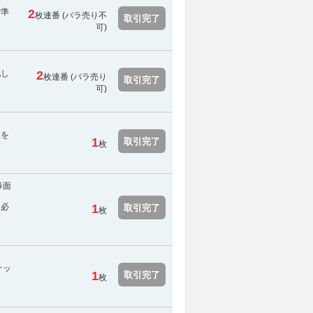
ご準
2
枚連番 (
バラ売り不
取引完了
可
)
配し
2
枚連番 (バラ売り
取引完了
可)
報を
1
取引完了
枚
券面
に必
1
取引完了
枚
ケッ
1
取引完了
枚