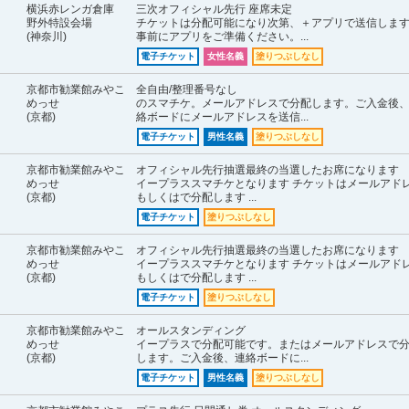
横浜赤レンガ倉庫
三次オフィシャル先行 座席未定
野外特設会場
チケットは分配可能になり次第、＋アプリで送信しま
(神奈川)
事前にアプリをご準備ください。...
電子チケット
女性名義
塗りつぶしなし
京都市勧業館みやこ
全自由/整理番号なし
めっせ
のスマチケ。メールアドレスで分配します。ご入金後
(京都)
絡ボードにメールアドレスを送信...
電子チケット
男性名義
塗りつぶしなし
京都市勧業館みやこ
オフィシャル先行抽選最終の当選したお席になります
めっせ
イープラススマチケとなります チケットはメールアド
(京都)
もしくはで分配します ...
電子チケット
塗りつぶしなし
京都市勧業館みやこ
オフィシャル先行抽選最終の当選したお席になります
めっせ
イープラススマチケとなります チケットはメールアド
(京都)
もしくはで分配します ...
電子チケット
塗りつぶしなし
京都市勧業館みやこ
オールスタンディング
めっせ
イープラスで分配可能です。またはメールアドレスで
(京都)
します。ご入金後、連絡ボードに...
電子チケット
男性名義
塗りつぶしなし