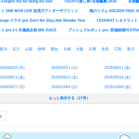
give me for being me tour
<2DAYS通し券>京都藝劇 2026
京都藝
ケット ONE MAN LIVE 加茂川アンダーザブリッジ
風のリズム GOLDEN PIGS 16th
urage クラゲ pre. Don't Be Shy,Little Wonder Tour
LEODRAT レオドラット pr
ト pre.3ヶ月連続企画 MIX JUICE
プッシュプルポット pre. 笑福絶唱FESTIVAL
新潟
石川
山梨
静岡
愛知
京都
大阪
兵庫
奈良
広島
香川
026/08/10 (
月
)
2026/08/11 (
火
)
2026/08/21 (
金
)
026/09/11 (
金
)
2026/09/12 (
土
)
2026/09/19 (
土
)
026/09/27 (
日
)
2026/10/04 (
日
)
2026/10/09 (
金
)
もっと表示する（27件）
み