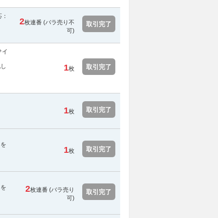
応：
2
枚連番 (
バラ売り不
取引完了
可
)
サイ
配し
1
取引完了
枚
1
取引完了
枚
用を
1
取引完了
枚
用を
2
枚連番 (バラ売り
取引完了
可)