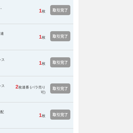
す。
1
取引完了
枚
、連
1
取引完了
枚
レス
1
取引完了
枚
レス
2
枚連番 (バラ売り
取引完了
可)
分配
1
取引完了
枚