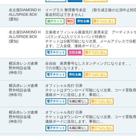
名古屋DIAMOND H
イープラス 整理番号未定 ［取引成立後の公演中止対
ALL/SPADE BOX
返金対応はできません］
(愛知)
紙チケット
郵送
男性名義
塗りつぶしなし
名古屋DIAMOND H
主催者オフィシャル最速先行 座席未定 アーティスト
ALL/SPADE BOX
ン(ランダム)入りリストバンド特典付
(愛知)
チケットは分配可能になり次第、メールアドレスで分
ます。ご入金後、連絡ボードにメ...
電子チケット
女性名義
塗りつぶしなし
横浜赤レンガ倉庫
全自由 座席番号なしスタンディングになります。。
野外特設会場
での分配になります。。
(神奈川)
電子チケット
男性名義
塗りつぶしなし
横浜赤レンガ倉庫
オフィシャル先行 日券
野外特設会場
チケットはダウンロード可能になり次第、コード受取
(神奈川)
連絡ボードに送信します。事前に...
電子チケット
名義記載なし
塗りつぶしなし
横浜赤レンガ倉庫
オフィシャル先行 日券
野外特設会場
チケットはダウンロード可能になり次第、コード受取
(神奈川)
連絡ボードに送信します。事前に...
電子チケット
名義記載なし
塗りつぶしなし