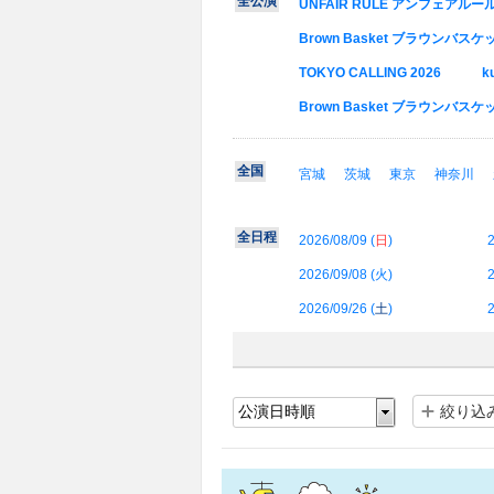
全公演
UNFAIR RULE アンフェアルール For
Brown Basket ブラウンバス
TOKYO CALLING 2026
k
Brown Basket ブラウンバスケッ
全国
宮城
茨城
東京
神奈川
全日程
2026/08/09 (
日
)
2
2026/09/08 (
火
)
2
2026/09/26 (
土
)
2
絞り込