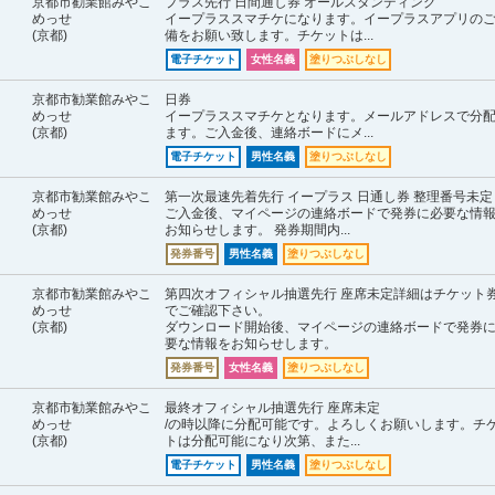
京都市勧業館みやこ
プラス先行 日間通し券 オールスタンディング
めっせ
イープラススマチケになります。イープラスアプリの
(京都)
備をお願い致します。チケットは...
電子チケット
女性名義
塗りつぶしなし
京都市勧業館みやこ
日券
めっせ
イープラススマチケとなります。メールアドレスで分
(京都)
ます。ご入金後、連絡ボードにメ...
電子チケット
男性名義
塗りつぶしなし
京都市勧業館みやこ
第一次最速先着先行 イープラス 日通し券 整理番号未定
めっせ
ご入金後、マイページの連絡ボードで発券に必要な情
(京都)
お知らせします。 発券期間内...
発券番号
男性名義
塗りつぶしなし
京都市勧業館みやこ
第四次オフィシャル抽選先行 座席未定詳細はチケット
めっせ
でご確認下さい。
(京都)
ダウンロード開始後、マイページの連絡ボードで発券
要な情報をお知らせします。
発券番号
女性名義
塗りつぶしなし
京都市勧業館みやこ
最終オフィシャル抽選先行 座席未定
めっせ
/の時以降に分配可能です。よろしくお願いします。チ
(京都)
トは分配可能になり次第、また...
電子チケット
男性名義
塗りつぶしなし