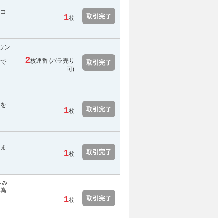
にコ
1
取引完了
枚
ダウン
2
枚連番 (バラ売り
スで
取引完了
可)
用を
1
取引完了
枚
日ま
1
取引完了
枚
込み
た為
1
取引完了
枚