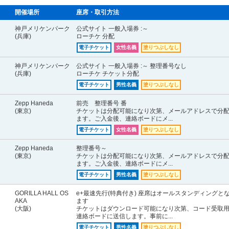
開催場所
座席・取引方法
神戸メリケンパーク
公式サイト 一般入場券 :～
(兵庫)
ローチケ 分配
電子チケット
女性名義
塗りつぶしなし
神戸メリケンパーク
公式サイト 一般入場券 :～ 整理番号なし
(兵庫)
ローチケ チケット分配
電子チケット
男性名義
塗りつぶしなし
Zepp Haneda
前売 整理番号 番
(東京)
チケットは分配可能になり次第、メールアドレスで分
ます。ご入金後、連絡ボードにメ...
電子チケット
女性名義
塗りつぶしなし
Zepp Haneda
整理番号～
(東京)
チケットは分配可能になり次第、メールアドレスで分
ます。ご入金後、連絡ボードにメ...
電子チケット
男性名義
塗りつぶしなし
GORILLA HALL OS
e+最速先行(特典付き) 座席はオールスタンディングと
AKA
ます
(大阪)
チケットはダウンロード可能になり次第、コード受取
連絡ボードに送信します。事前に...
電子チケット
男性名義
塗りつぶしなし