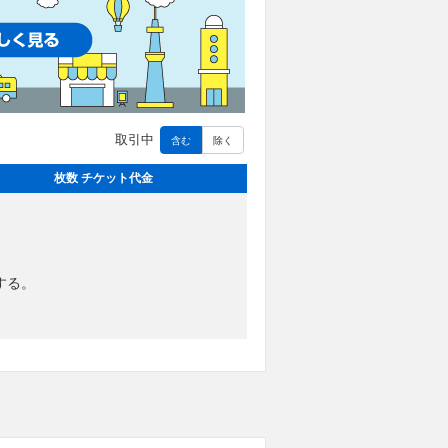
取引中
含む
除く
枚数 チケット代金
する。