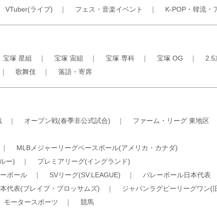
｜
VTuber(ライブ)
｜
フェス・音楽イベント
｜
K-POP・韓流・
｜
宝塚 星組
｜
宝塚 宙組
｜
宝塚 専科
｜
宝塚 OG
｜
2.
｜
歌舞伎
｜
落語・寄席
戦
｜
オープン戦(春季非公式試合)
｜
ファーム・リーグ 東地区
｜
MLBメジャーリーグベースボール(アメリカ・カナダ)
ルー)
｜
プレミアリーグ(イングランド)
ーボール
｜
SVリーグ(SV.LEAGUE)
｜
バレーボール日本代表
本代表(ブレイブ・ブロッサムズ)
｜
ジャパンラグビーリーグワン(
｜
モータースポーツ
｜
競馬