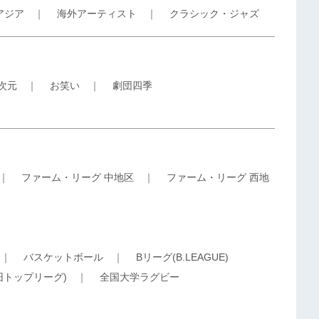
アジア
｜
海外アーティスト
｜
クラシック・ジャズ
5次元
｜
お笑い
｜
劇団四季
｜
ファーム・リーグ 中地区
｜
ファーム・リーグ 西地
｜
バスケットボール
｜
Bリーグ(B.LEAGUE)
旧トップリーグ)
｜
全国大学ラグビー