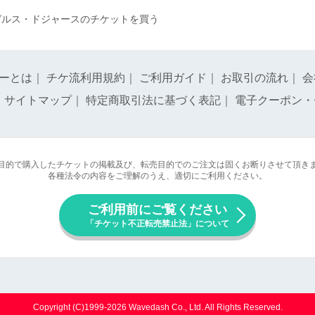
ゼルス・ドジャースのチケットを買う
ーとは
｜
チケ流利用規約
｜
ご利用ガイド
｜
お取引の流れ
｜
会
｜
サイトマップ
｜
特定商取引法に基づく表記
｜
電子クーポン・
目的で購入したチケットの掲載及び、転売目的でのご注文は固くお断りさせて頂き
各種法令の内容をご理解のうえ、適切にご利用ください。
ご利用前にご覧ください
「チケット不正転売禁止法」について
Copyright (C)1999-2026 Wavedash Co., Ltd. All Rights Reserved.