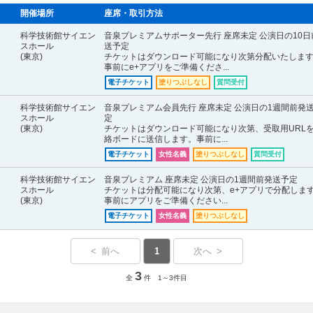
開催場所
座席・取引方法
科学技術館サイエン
音泉プレミアムサポーター先行 座席未定 公演日の10日
スホール
送予定
(東京)
チケットはダウンロード可能になり次第分配いたしま
事前にe+アプリをご準備くださ...
電子チケット
塗りつぶしなし
質問受付
科学技術館サイエン
音泉プレミアム会員先行 座席未定 公演日の1週間前発
スホール
定
(東京)
チケットはダウンロード可能になり次第、受取用URL
絡ボードに送信します。事前に...
電子チケット
女性名義
塗りつぶしなし
質問受付
科学技術館サイエン
音泉プレミアム 座席未定 公演日の1週間前発送予定
スホール
チケットは分配可能になり次第、e+アプリで分配しま
(東京)
事前にアプリをご準備ください...
電子チケット
女性名義
塗りつぶしなし
< 前へ
1
次へ >
3
全
件 1～3件目