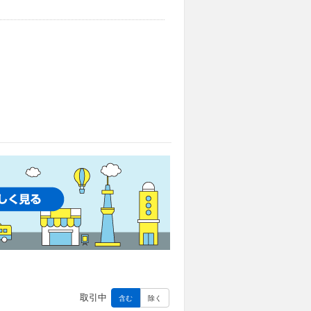
取引中
含む
除く