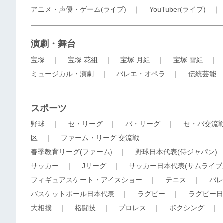
アニメ・声優・ゲーム(ライブ)
｜
YouTuber(ライブ)
演劇・舞台
宝塚
｜
宝塚 花組
｜
宝塚 月組
｜
宝塚 雪組
ミュージカル・演劇
｜
バレエ・オペラ
｜
伝統芸能
スポーツ
野球
｜
セ・リーグ
｜
パ・リーグ
｜
セ・パ交流
区
｜
ファーム・リーグ 交流戦
春季教育リーグ(ファーム)
｜
野球日本代表(侍ジャパン)
サッカー
｜
Jリーグ
｜
サッカー日本代表(サムライブ
フィギュアスケート・アイスショー
｜
テニス
｜
バレ
バスケットボール日本代表
｜
ラグビー
｜
ラグビー日
大相撲
｜
格闘技
｜
プロレス
｜
ボクシング