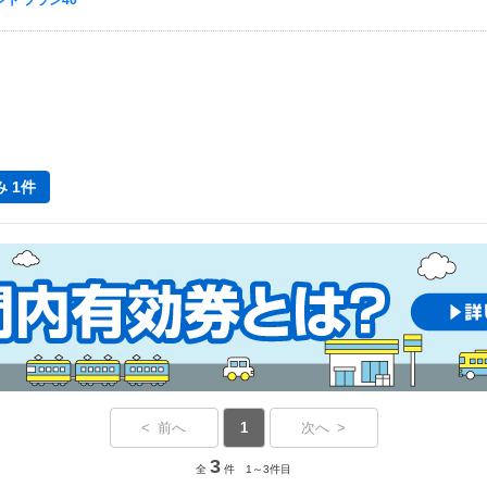
ト プラン40
 1件
< 前へ
1
次へ >
3
全
件 1～3件目