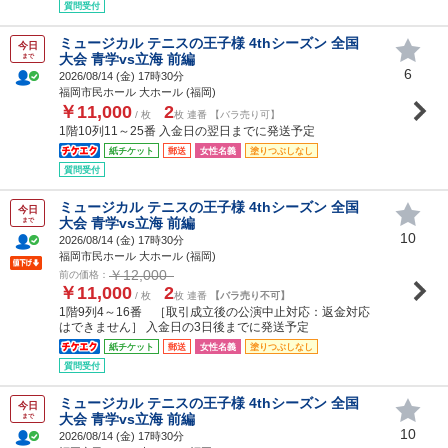
質問受付
ミュージカル テニスの王子様 4thシーズン 全国
今日
大会 青学vs立海 前編
まで
6
2026/08/14 (
金
) 17時30分
福岡市民ホール 大ホール (福岡)
￥11,000
2
/ 枚
枚 連番 【バラ売り可】
1階10列11～25番 入金日の翌日までに発送予定
紙チケット
郵送
女性名義
塗りつぶしなし
質問受付
ミュージカル テニスの王子様 4thシーズン 全国
今日
大会 青学vs立海 前編
まで
10
2026/08/14 (
金
) 17時30分
福岡市民ホール 大ホール (福岡)
￥12,000
前の価格：
￥11,000
2
/ 枚
枚 連番
【バラ売り不可】
1階9列4～16番 ［取引成立後の公演中止対応：返金対応
はできません］ 入金日の3日後までに発送予定
紙チケット
郵送
女性名義
塗りつぶしなし
質問受付
ミュージカル テニスの王子様 4thシーズン 全国
今日
大会 青学vs立海 前編
まで
10
2026/08/14 (
金
) 17時30分