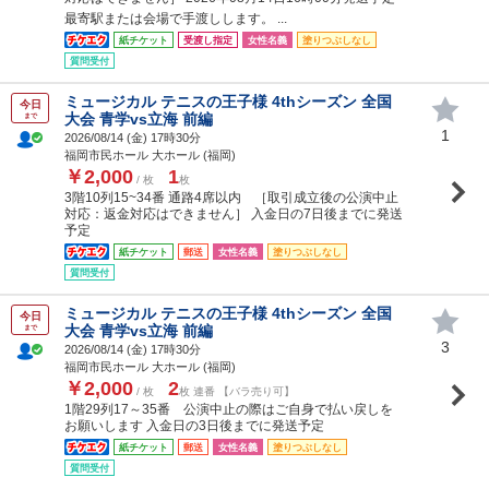
最寄駅または会場で手渡しします。 ...
紙チケット
受渡し指定
女性名義
塗りつぶしなし
質問受付
ミュージカル テニスの王子様 4thシーズン 全国
今日
大会 青学vs立海 前編
まで
1
2026/08/14 (
金
) 17時30分
福岡市民ホール 大ホール (福岡)
￥2,000
1
/ 枚
枚
3階10列15~34番 通路4席以内 ［取引成立後の公演中止
対応：返金対応はできません］ 入金日の7日後までに発送
予定
紙チケット
郵送
女性名義
塗りつぶしなし
質問受付
ミュージカル テニスの王子様 4thシーズン 全国
今日
大会 青学vs立海 前編
まで
3
2026/08/14 (
金
) 17時30分
福岡市民ホール 大ホール (福岡)
￥2,000
2
/ 枚
枚 連番 【バラ売り可】
1階29列17～35番 公演中止の際はご自身で払い戻しを
お願いします 入金日の3日後までに発送予定
紙チケット
郵送
女性名義
塗りつぶしなし
質問受付