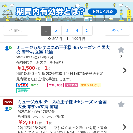
1
2
3
4
5
< 前へ
次へ >
全 893 件 1～100件目
ミュージカル テニスの王子様 4thシーズン 全国大
会 青学vs立海 前編
2
2026/08/14 (
金
) 17時30分
福岡市民ホール 大ホール (福岡)
￥1,500
1
/ 枚
枚
2階10列40～45番 2026年08月14日17時15分発送予定
最寄駅または会場で手渡しします。 ...
紙チケット
受渡し指定
女性名義
塗りつぶしなし
質問受付
ミュージカル テニスの王子様 4thシーズン 全国
New
大会 青学vs立海 前編
2026/08/14 (
金
) 17時30分
福岡市民ホール 大ホール (福岡)
￥2,000
1
/ 枚
枚
2階 12列 16~24番 ［取引成立後の公演中止対応：返金
対応はできません］ 2026年08月14日16時00分発送予定