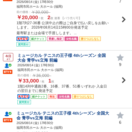
7
2026/08/14 (
金
) 17時30分
福岡市民ホール 大ホール (福岡)
￥30,000
前の価格：
￥20,000
2
/ 枚
枚 連番 【バラ売り可】
1階7列27-36番 公演中止の際はご自身で払い戻しをお願い
します。 2026年08月14日15時00分発送予定
最寄駅または会場で手渡しします。 ...
紙チケット
受渡し指定
女性名義
塗りつぶしなし
質問受付
ミュージカル テニスの王子様 4thシーズン 全国
今日
大会 青学vs立海 前編
まで
9
2026/08/14 (
金
) 17時30分
福岡市民ホール 大ホール (福岡)
￥36,000
前の価格：
￥33,000
1
/ 枚
枚
1階14列中通路2番、16番、37番、51番 いずれか 入金日
の翌日までに発送予定
紙チケット
郵送
女性名義
塗りつぶしなし
質問受付
ミュージカル テニスの王子様 4thシーズン 全国大
会 青学vs立海 前編
6
2026/08/14 (
金
) 17時30分
福岡市民ホール 大ホール (福岡)