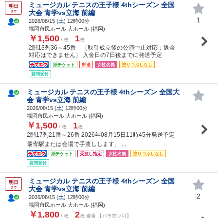
ミュージカル テニスの王子様 4thシーズン 全国
明日
大会 青学vs立海 前編
まで
1
2026/08/15 (
土
) 12時00分
福岡市民ホール 大ホール (福岡)
￥1,500
1
/ 枚
枚
2階13列36～45番 ［取引成立後の公演中止対応：返金
対応はできません］ 入金日の7日後までに発送予定
紙チケット
郵送
女性名義
塗りつぶしなし
質問受付
ミュージカル テニスの王子様 4thシーズン 全国大
会 青学vs立海 前編
2026/08/15 (
土
) 12時00分
福岡市民ホール 大ホール (福岡)
￥1,500
1
/ 枚
枚
2階17列21番～26番 2026年08月15日11時45分発送予定
最寄駅または会場で手渡しします。 ...
紙チケット
受渡し指定
女性名義
塗りつぶしなし
質問受付
ミュージカル テニスの王子様 4thシーズン 全国
明日
大会 青学vs立海 前編
まで
2
2026/08/15 (
土
) 12時00分
福岡市民ホール 大ホール (福岡)
￥1,800
2
/ 枚
枚 連番 【バラ売り可】