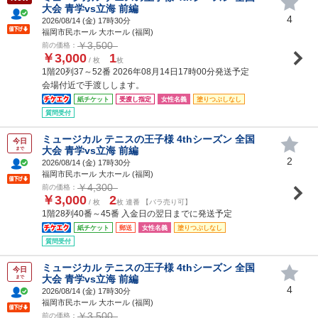
大会 青学vs立海 前編
4
2026/08/14 (
金
) 17時30分
福岡市民ホール 大ホール (福岡)
￥3,500
前の価格：
￥3,000
1
/ 枚
枚
1階20列37～52番 2026年08月14日17時00分発送予定
会場付近で手渡しします。
紙チケット
受渡し指定
女性名義
塗りつぶしなし
質問受付
ミュージカル テニスの王子様 4thシーズン 全国
今日
大会 青学vs立海 前編
まで
2
2026/08/14 (
金
) 17時30分
福岡市民ホール 大ホール (福岡)
￥4,300
前の価格：
￥3,000
2
/ 枚
枚 連番 【バラ売り可】
1階28列40番～45番 入金日の翌日までに発送予定
紙チケット
郵送
女性名義
塗りつぶしなし
質問受付
ミュージカル テニスの王子様 4thシーズン 全国
今日
大会 青学vs立海 前編
まで
4
2026/08/14 (
金
) 17時30分
福岡市民ホール 大ホール (福岡)
￥3,500
前の価格：