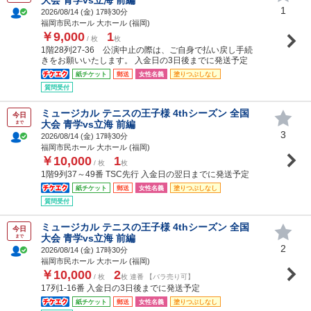
1
2026/08/14 (
金
) 17時30分
福岡市民ホール 大ホール (福岡)
￥9,000
1
/ 枚
枚
1階28列27-36 公演中止の際は、ご自身で払い戻し手続
きをお願いいたします。 入金日の3日後までに発送予定
紙チケット
郵送
女性名義
塗りつぶしなし
質問受付
ミュージカル テニスの王子様 4thシーズン 全国
今日
大会 青学vs立海 前編
まで
3
2026/08/14 (
金
) 17時30分
福岡市民ホール 大ホール (福岡)
￥10,000
1
/ 枚
枚
1階9列37～49番 TSC先行 入金日の翌日までに発送予定
紙チケット
郵送
女性名義
塗りつぶしなし
質問受付
ミュージカル テニスの王子様 4thシーズン 全国
今日
大会 青学vs立海 前編
まで
2
2026/08/14 (
金
) 17時30分
福岡市民ホール 大ホール (福岡)
￥10,000
2
/ 枚
枚 連番 【バラ売り可】
17列1-16番 入金日の3日後までに発送予定
紙チケット
郵送
女性名義
塗りつぶしなし