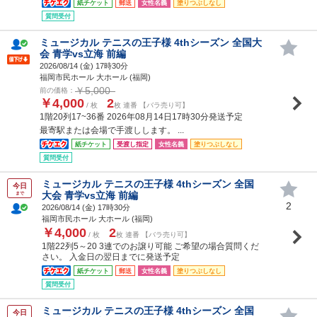
紙チケット
郵送
女性名義
塗りつぶしなし
質問受付
ミュージカル テニスの王子様 4thシーズン 全国大
会 青学vs立海 前編
2026/08/14 (
金
) 17時30分
福岡市民ホール 大ホール (福岡)
￥5,000
前の価格：
￥4,000
2
/ 枚
枚 連番 【バラ売り可】
1階20列17~36番 2026年08月14日17時30分発送予定
最寄駅または会場で手渡しします。 ...
紙チケット
受渡し指定
女性名義
塗りつぶしなし
質問受付
ミュージカル テニスの王子様 4thシーズン 全国
今日
大会 青学vs立海 前編
まで
2
2026/08/14 (
金
) 17時30分
福岡市民ホール 大ホール (福岡)
￥4,000
2
/ 枚
枚 連番 【バラ売り可】
1階22列5～20 3連でのお譲り可能 ご希望の場合質問くだ
さい。 入金日の翌日までに発送予定
紙チケット
郵送
女性名義
塗りつぶしなし
質問受付
ミュージカル テニスの王子様 4thシーズン 全国
今日