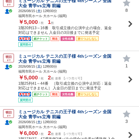
ミュージカル テニスの王子様 4thシーズン 全国
明日
大会 青学vs立海 前編
まで
8
2026/08/15 (
土
) 12時00分
福岡市民ホール 大ホール (福岡)
￥5,000
1
/ 枚
枚
1階20列13～16番 取引成立後の公演中止の場合、返金
対応はできません 入金日の3日後までに発送予定
紙チケット
郵送
女性名義
塗りつぶしなし
質問受付
ミュージカル テニスの王子様 4thシーズン 全国
明日
大会 青学vs立海 前編
まで
1
2026/08/15 (
土
) 12時00分
福岡市民ホール 大ホール (福岡)
￥5,000
2
/ 枚
枚 連番 【バラ売り可】
1階25列41～44番 ［取引成立後の公演中止対応：返金
対応はできません］ 入金日の翌日までに発送予定
紙チケット
郵送
女性名義
塗りつぶしなし
質問受付
ミュージカル テニスの王子様 4thシーズン 全国
明日
大会 青学vs立海 前編
まで
3
2026/08/15 (
土
) 12時00分
福岡市民ホール 大ホール (福岡)
￥6,000
2
/ 枚
枚 連番 【バラ売り可】
1階27列37～47通路側2連バラの場合は先着が通路側 入金