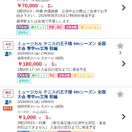
￥80,000
前の価格：
￥70,000
1
/ 枚
枚
1階5列14～39番 内通路横 公演中止の際はご自身でお手
続き下さい。 2026年08月14日17時00分発送予定
最寄駅または会場で手渡しします。 ...
紙チケット
受渡し指定
女性名義
塗りつぶしなし
質問受付
ミュージカル テニスの王子様 4thシーズン 全国
今日
大会 青学vs立海 前編
まで
3
2026/08/14 (
金
) 17時30分
福岡市民ホール 大ホール (福岡)
￥180,000
1
/ 枚
枚
1階2列 17~24 入金日の翌日までに発送予定
紙チケット
郵送
女性名義
塗りつぶしなし
質問受付
ミュージカル テニスの王子様 4thシーズン 全国
明日
大会 青学vs立海 前編
まで
2026/08/15 (
土
) 12時00分
福岡市民ホール 大ホール (福岡)
￥2,000
前の価格：
￥1,000
1
/ 枚
枚
3階15列15～33番 ［取引成立後の公演中止対応：返金
対応はできません］ 入金日の翌日までに発送予定