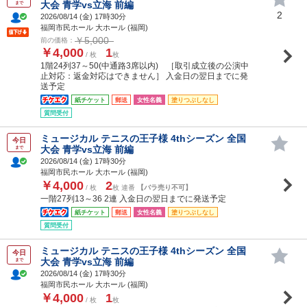
大会 青学vs立海 前編
まで
2
2026/08/14 (
金
) 17時30分
福岡市民ホール 大ホール (福岡)
￥5,000
前の価格：
￥4,000
1
/ 枚
枚
1階24列37～50(中通路3席以内) ［取引成立後の公演中
止対応：返金対応はできません］ 入金日の翌日までに発
送予定
紙チケット
郵送
女性名義
塗りつぶしなし
質問受付
ミュージカル テニスの王子様 4thシーズン 全国
今日
大会 青学vs立海 前編
まで
2026/08/14 (
金
) 17時30分
福岡市民ホール 大ホール (福岡)
￥4,000
2
/ 枚
枚 連番
【バラ売り不可】
一階27列13～36 2連 入金日の翌日までに発送予定
紙チケット
郵送
女性名義
塗りつぶしなし
質問受付
ミュージカル テニスの王子様 4thシーズン 全国
今日
大会 青学vs立海 前編
まで
2026/08/14 (
金
) 17時30分
福岡市民ホール 大ホール (福岡)
￥4,000
1
/ 枚
枚