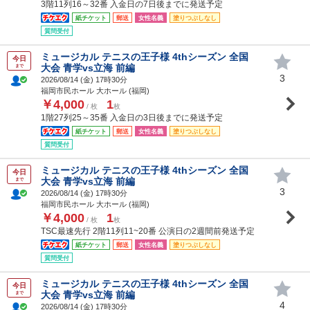
3階11列16～32番 入金日の7日後までに発送予定
紙チケット
郵送
女性名義
塗りつぶしなし
質問受付
ミュージカル テニスの王子様 4thシーズン 全国
今日
大会 青学vs立海 前編
まで
3
2026/08/14 (
金
) 17時30分
福岡市民ホール 大ホール (福岡)
￥4,000
1
/ 枚
枚
1階27列25～35番 入金日の3日後までに発送予定
紙チケット
郵送
女性名義
塗りつぶしなし
質問受付
ミュージカル テニスの王子様 4thシーズン 全国
今日
大会 青学vs立海 前編
まで
3
2026/08/14 (
金
) 17時30分
福岡市民ホール 大ホール (福岡)
￥4,000
1
/ 枚
枚
TSC最速先行 2階11列11~20番 公演日の2週間前発送予定
紙チケット
郵送
女性名義
塗りつぶしなし
質問受付
ミュージカル テニスの王子様 4thシーズン 全国
今日
大会 青学vs立海 前編
まで
4
2026/08/14 (
金
) 17時30分