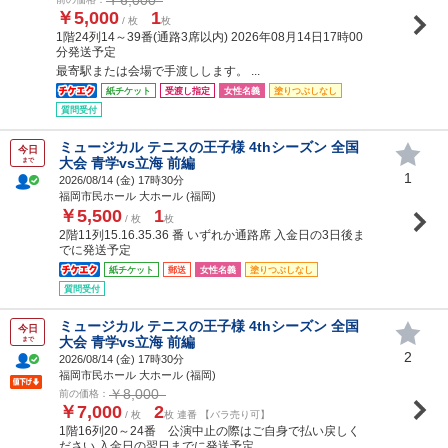
￥5,000
1
/ 枚
枚
1階24列14～39番(通路3席以内) 2026年08月14日17時00
分発送予定
最寄駅または会場で手渡しします。 ...
紙チケット
受渡し指定
女性名義
塗りつぶしなし
質問受付
ミュージカル テニスの王子様 4thシーズン 全国
今日
大会 青学vs立海 前編
まで
1
2026/08/14 (
金
) 17時30分
福岡市民ホール 大ホール (福岡)
￥5,500
1
/ 枚
枚
2階11列15.16.35.36 番 いずれか通路席 入金日の3日後ま
でに発送予定
紙チケット
郵送
女性名義
塗りつぶしなし
質問受付
ミュージカル テニスの王子様 4thシーズン 全国
今日
大会 青学vs立海 前編
まで
2
2026/08/14 (
金
) 17時30分
福岡市民ホール 大ホール (福岡)
￥8,000
前の価格：
￥7,000
2
/ 枚
枚 連番 【バラ売り可】
1階16列20～24番 公演中止の際はご自身で払い戻しく
ださい 入金日の翌日までに発送予定