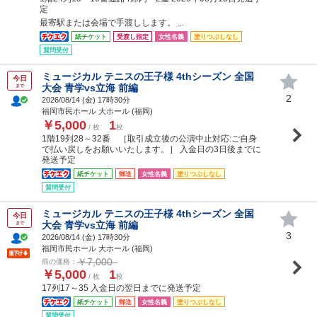
定
最寄駅または会場で手渡しします。 ...
紙チケット
受渡し指定
女性名義
塗りつぶしなし
質問受付
ミュージカル テニスの王子様 4thシーズン 全国
今日
大会 青学vs立海 前編
まで
2
2026/08/14 (
金
) 17時30分
福岡市民ホール 大ホール (福岡)
￥5,000
1
/ 枚
枚
1階19列28～32番 ［取引成立後の公演中止対応:ご自身
で払い戻しをお願いいたします。］ 入金日の3日後までに
発送予定
紙チケット
郵送
女性名義
塗りつぶしなし
質問受付
ミュージカル テニスの王子様 4thシーズン 全国
今日
大会 青学vs立海 前編
まで
3
2026/08/14 (
金
) 17時30分
福岡市民ホール 大ホール (福岡)
￥7,000
前の価格：
￥5,000
1
/ 枚
枚
17列17～35 入金日の翌日までに発送予定
紙チケット
郵送
女性名義
塗りつぶしなし
質問受付