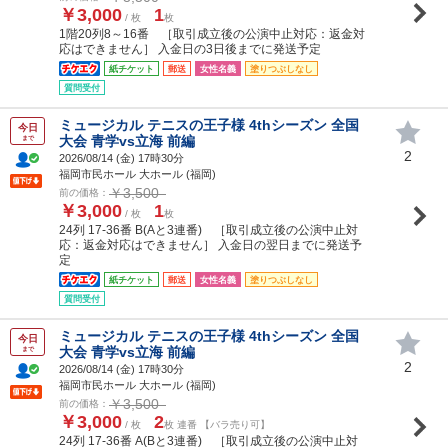
￥3,000
1
/ 枚
枚
1階20列8～16番 ［取引成立後の公演中止対応：返金対
応はできません］ 入金日の3日後までに発送予定
紙チケット
郵送
女性名義
塗りつぶしなし
質問受付
ミュージカル テニスの王子様 4thシーズン 全国
今日
大会 青学vs立海 前編
まで
2
2026/08/14 (
金
) 17時30分
福岡市民ホール 大ホール (福岡)
￥3,500
前の価格：
￥3,000
1
/ 枚
枚
24列 17-36番 B(Aと3連番) ［取引成立後の公演中止対
応：返金対応はできません］ 入金日の翌日までに発送予
定
紙チケット
郵送
女性名義
塗りつぶしなし
質問受付
ミュージカル テニスの王子様 4thシーズン 全国
今日
大会 青学vs立海 前編
まで
2
2026/08/14 (
金
) 17時30分
福岡市民ホール 大ホール (福岡)
￥3,500
前の価格：
￥3,000
2
/ 枚
枚 連番 【バラ売り可】
24列 17-36番 A(Bと3連番) ［取引成立後の公演中止対