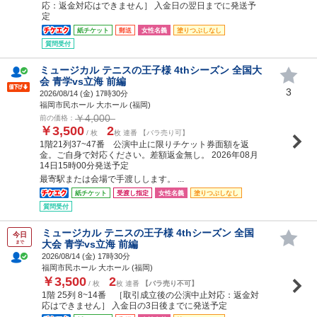
応：返金対応はできません］ 入金日の翌日までに発送予
定
紙チケット
郵送
女性名義
塗りつぶしなし
質問受付
ミュージカル テニスの王子様 4thシーズン 全国大
会 青学vs立海 前編
3
2026/08/14 (
金
) 17時30分
福岡市民ホール 大ホール (福岡)
￥4,000
前の価格：
￥3,500
2
/ 枚
枚 連番 【バラ売り可】
1階21列37~47番 公演中止に限りチケット券面額を返
金。ご自身で対応ください。差額返金無し。 2026年08月
14日15時00分発送予定
最寄駅または会場で手渡しします。 ...
紙チケット
受渡し指定
女性名義
塗りつぶしなし
質問受付
ミュージカル テニスの王子様 4thシーズン 全国
今日
大会 青学vs立海 前編
まで
2026/08/14 (
金
) 17時30分
福岡市民ホール 大ホール (福岡)
￥3,500
2
/ 枚
枚 連番
【バラ売り不可】
1階 25列 8~14番 ［取引成立後の公演中止対応：返金対
応はできません］ 入金日の3日後までに発送予定