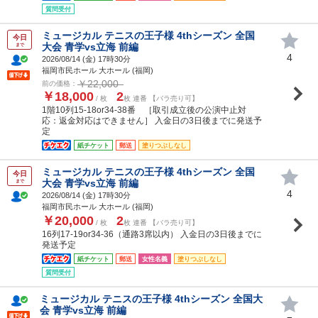
質問受付
ミュージカル テニスの王子様 4thシーズン 全国
今日
大会 青学vs立海 前編
まで
4
2026/08/14 (
金
) 17時30分
福岡市民ホール 大ホール (福岡)
￥22,000
前の価格：
￥18,000
2
/ 枚
枚 連番 【バラ売り可】
1階10列15-18or34-38番 ［取引成立後の公演中止対
応：返金対応はできません］ 入金日の3日後までに発送予
定
紙チケット
郵送
塗りつぶしなし
ミュージカル テニスの王子様 4thシーズン 全国
今日
大会 青学vs立海 前編
まで
4
2026/08/14 (
金
) 17時30分
福岡市民ホール 大ホール (福岡)
￥20,000
2
/ 枚
枚 連番 【バラ売り可】
16列17-19or34-36（通路3席以内） 入金日の3日後までに
発送予定
紙チケット
郵送
女性名義
塗りつぶしなし
質問受付
ミュージカル テニスの王子様 4thシーズン 全国大
会 青学vs立海 前編