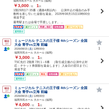
福岡市民ホール 大ホール (福岡)
￥3,000
1
/ 枚
枚
1階29列17~35番（通路4席以内） 公演中止の場合のみ手
数料を差し引いた金額を返金。 2026年08月15日10時00分
発送予定
最寄駅または会場で手渡しします。 ...
紙チケット
受渡し指定
女性名義
塗りつぶしなし
質問受付
ミュージカル テニスの王子様 4thシーズン 全国
明日
大会 青学vs立海 前編
まで
1
2026/08/15 (
土
) 12時00分
福岡市民ホール 大ホール (福岡)
￥3,000
1
/ 枚
枚
TSC先行 2階席 7列 1～6番 ［取引成立後の公演中止対
応：チケット券面額を返金します］ 入金日の翌日までに
発送予定
紙チケット
郵送
女性名義
塗りつぶしなし
質問受付
ミュージカル テニスの王子様 4thシーズン 全国
明日
大会 青学vs立海 前編
まで
2026/08/15 (
土
) 12時00分
福岡市民ホール 大ホール (福岡)
￥4,000
1
/ 枚
枚