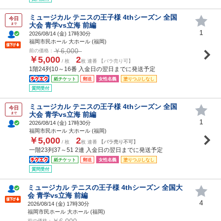
ミュージカル テニスの王子様 4thシーズン 全国
今日
大会 青学vs立海 前編
まで
1
2026/08/14 (
金
) 17時30分
福岡市民ホール 大ホール (福岡)
￥6,000
前の価格：
￥5,000
2
/ 枚
枚 連番 【バラ売り可】
1階24列10～16番 入金日の翌日までに発送予定
紙チケット
郵送
女性名義
塗りつぶしなし
質問受付
ミュージカル テニスの王子様 4thシーズン 全国
今日
大会 青学vs立海 前編
まで
1
2026/08/14 (
金
) 17時30分
福岡市民ホール 大ホール (福岡)
￥5,000
2
/ 枚
枚 連番
【バラ売り不可】
一階23列37～51 2連 入金日の翌日までに発送予定
紙チケット
郵送
女性名義
塗りつぶしなし
質問受付
ミュージカル テニスの王子様 4thシーズン 全国大
会 青学vs立海 前編
4
2026/08/14 (
金
) 17時30分
福岡市民ホール 大ホール (福岡)
￥6,000
前の価格：