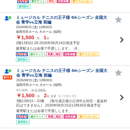
紙チケット
郵送
女性名義
塗りつぶしなし
質問受付
ミュージカル テニスの王子様 4thシーズン 全国大
会 青学vs立海 前編
2026/08/15 (
土
) 12時00分
福岡市民ホール 大ホール (福岡)
￥1,500
1
/ 枚
枚
2階13列22-28 2026年08月14日発送予定
最寄駅または会場で手渡しします。（8...
紙チケット
受渡し指定
女性名義
塗りつぶしなし
質問受付
ミュージカル テニスの王子様 4thシーズン 全国大
会 青学vs立海 前編
2026/08/15 (
土
) 12時00分
福岡市民ホール 大ホール (福岡)
￥2,000
前の価格：
￥1,500
2
/ 枚
枚 連番 【バラ売り可】
3階13列15～33番 ［取引成立後の公演中止対応：返金対
応はできません］ 2026年08月15日11時30分発送予定
最寄駅または会場で手渡しします。 ...
紙チケット
受渡し指定
女性名義
塗りつぶしなし
質問受付