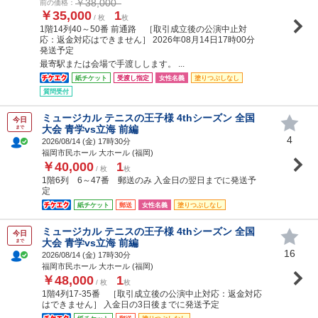
￥38,000
前の価格：
￥35,000
1
/ 枚
枚
1階14列40～50番 前通路 ［取引成立後の公演中止対
応：返金対応はできません］ 2026年08月14日17時00分
発送予定
最寄駅または会場で手渡しします。 ...
紙チケット
受渡し指定
女性名義
塗りつぶしなし
質問受付
ミュージカル テニスの王子様 4thシーズン 全国
今日
大会 青学vs立海 前編
まで
4
2026/08/14 (
金
) 17時30分
福岡市民ホール 大ホール (福岡)
￥40,000
1
/ 枚
枚
1階6列 6～47番 郵送のみ 入金日の翌日までに発送予
定
紙チケット
郵送
女性名義
塗りつぶしなし
ミュージカル テニスの王子様 4thシーズン 全国
今日
大会 青学vs立海 前編
まで
16
2026/08/14 (
金
) 17時30分
福岡市民ホール 大ホール (福岡)
￥48,000
1
/ 枚
枚
1階4列17-35番 ［取引成立後の公演中止対応：返金対応
はできません］ 入金日の3日後までに発送予定