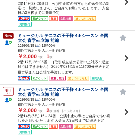
2階14列23-28番目 公演中止時の当方からの返金等の対
応は一切致しません。ご自身でお願いいたします。 入金
日の3日後までに発送予定
紙チケット
郵送
女性名義
塗りつぶしなし
質問受付
ミュージカル テニスの王子様 4thシーズン 全国
New
大会 青学vs立海 前編
2026/08/15 (
土
) 12時00分
福岡市民ホール 大ホール (福岡)
￥2,000
1
/ 枚
枚
2階 17列 26~35番 ［取引成立後の公演中止対応：返金
対応はできません］ 2026年08月15日11時00分発送予定
最寄駅または会場で手渡しします。 ...
紙チケット
受渡し指定
塗りつぶしなし
質問受付
ミュージカル テニスの王子様 4thシーズン 全国
明日
大会 青学vs立海 前編
まで
2026/08/15 (
土
) 12時00分
福岡市民ホール 大ホール (福岡)
￥2,000
2
/ 枚
枚 連番 【バラ売り可】
2階14列(5列) 16～34番 公演中止の際はご自身で払い戻
しをお願いいたします 入金日の3日後までに発送予定
紙チケット
郵送
女性名義
塗りつぶしなし
質問受付