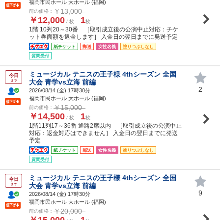
福岡市民ホール 大ホール (福岡)
￥13,000
前の価格：
￥12,000
1
/ 枚
枚
1階 10列20～30番 ［取引成立後の公演中止対応：チケ
ット券面額を返金します］ 入金日の翌日までに発送予定
紙チケット
郵送
女性名義
塗りつぶしなし
質問受付
ミュージカル テニスの王子様 4thシーズン 全国
今日
大会 青学vs立海 前編
まで
2
2026/08/14 (
金
) 17時30分
福岡市民ホール 大ホール (福岡)
￥15,000
前の価格：
￥14,500
1
/ 枚
枚
1階11列17～36番 通路2席以内 ［取引成立後の公演中止
対応：返金対応はできません］ 入金日の翌日までに発送
予定
紙チケット
郵送
女性名義
塗りつぶしなし
質問受付
ミュージカル テニスの王子様 4thシーズン 全国
今日
大会 青学vs立海 前編
まで
9
2026/08/14 (
金
) 17時30分
福岡市民ホール 大ホール (福岡)
￥20,000
前の価格：
￥15,000
1