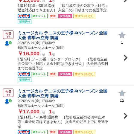
/ 枚
枚
1階16列15～38 通路横 ［取引成立後の公演中止対応：
返金対応はできません］ 入金日の3日後までに発送予定
紙チケット
郵送
女性名義
塗りつぶしなし
質問受付
ミュージカル テニスの王子様 4thシーズン 全国
今日
大会 青学vs立海 前編
まで
1
2026/08/14 (
金
) 17時30分
福岡市民ホール 大ホール (福岡)
￥16,000
1
/ 枚
枚
1階 9列 17～36番（センターブロック） ［取引成立後
の公演中止対応：返金対応はできません］ 入金日の翌日
までに発送予定
紙チケット
郵送
女性名義
塗りつぶしなし
質問受付
ミュージカル テニスの王子様 4thシーズン 全国
今日
大会 青学vs立海 前編
まで
12
2026/08/14 (
金
) 17時30分
福岡市民ホール 大ホール (福岡)
￥17,000
1
/ 枚
枚
1階11列17～36番 通路席 ［取引成立後の公演中止対
応：返金対応はできません］ 入金日の翌日までに発送予
定
紙チケット
郵送
女性名義
塗りつぶしなし