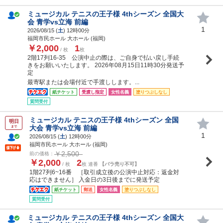
ミュージカル テニスの王子様 4thシーズン 全国大
会 青学vs立海 前編
1
2026/08/15 (
土
) 12時00分
福岡市民ホール 大ホール (福岡)
￥2,000
1
/ 枚
枚
2階17列16-35 公演中止の際は、ご自身で払い戻し手続
きをお願いいたします。 2026年08月15日11時30分発送予
定
最寄駅または会場付近で手渡しします。...
紙チケット
受渡し指定
女性名義
塗りつぶしなし
質問受付
ミュージカル テニスの王子様 4thシーズン 全国
明日
大会 青学vs立海 前編
まで
1
2026/08/15 (
土
) 12時00分
福岡市民ホール 大ホール (福岡)
￥2,500
前の価格：
￥2,000
2
/ 枚
枚 連番
【バラ売り不可】
1階27列6~16番 ［取引成立後の公演中止対応：返金対
応はできません］ 入金日の3日後までに発送予定
紙チケット
郵送
女性名義
塗りつぶしなし
質問受付
ミュージカル テニスの王子様 4thシーズン 全国大