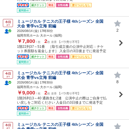
紙チケット
郵送
女性名義
塗りつぶしなし
質問受付
ミュージカル テニスの王子様 4thシーズン 全国
今日
大会 青学vs立海 前編
まで
2
2026/08/14 (
金
) 17時30分
福岡市民ホール 大ホール (福岡)
￥7,800
2
/ 枚
枚 連番
【バラ売り不可】
1階22列37～51番 ［取引成立後の公演中止対応：チケ
ット券面額を返金します］ 入金日の3日後までに発送予定
紙チケット
郵送
女性名義
塗りつぶしなし
質問受付
ミュージカル テニスの王子様 4thシーズン 全国
今日
大会 青学vs立海 前編
まで
8
2026/08/14 (
金
) 17時30分
福岡市民ホール 大ホール (福岡)
￥9,000
2
/ 枚
枚 連番
【バラ売り不可】
1階26列13～40 通路含む2連 公演中止の際はご自身で払
い戻しをご対応ください 入金日の3日後までに発送予定
紙チケット
郵送
女性名義
塗りつぶしなし
質問受付
ミュージカル テニスの王子様 4thシーズン 全国
今日
大会 青学vs立海 前編
まで