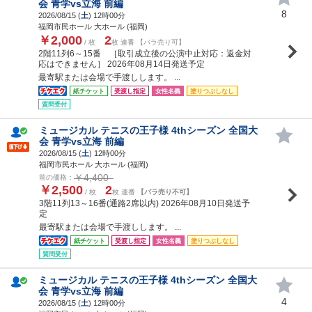
会 青学vs立海 前編
8
2026/08/15 (
土
) 12時00分
福岡市民ホール 大ホール (福岡)
￥2,000
2
/ 枚
枚 連番 【バラ売り可】
2階11列6～15番 ［取引成立後の公演中止対応：返金対
応はできません］ 2026年08月14日発送予定
最寄駅または会場で手渡しします。 ...
紙チケット
受渡し指定
女性名義
塗りつぶしなし
質問受付
ミュージカル テニスの王子様 4thシーズン 全国大
会 青学vs立海 前編
2026/08/15 (
土
) 12時00分
福岡市民ホール 大ホール (福岡)
￥4,400
前の価格：
￥2,500
2
/ 枚
枚 連番
【バラ売り不可】
3階11列13～16番(通路2席以内) 2026年08月10日発送予
定
最寄駅または会場で手渡しします。 ...
紙チケット
受渡し指定
女性名義
塗りつぶしなし
質問受付
ミュージカル テニスの王子様 4thシーズン 全国大
会 青学vs立海 前編
4
2026/08/15 (
土
) 12時00分