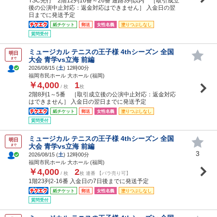
TSC先行 2階12列16番～26番 通路3列以内 ［取引成立
後の公演中止対応：返金対応はできません］ 入金日の翌
日までに発送予定
紙チケット
郵送
女性名義
塗りつぶしなし
質問受付
ミュージカル テニスの王子様 4thシーズン 全国
明日
大会 青学vs立海 前編
まで
2026/08/15 (
土
) 12時00分
福岡市民ホール 大ホール (福岡)
￥4,000
1
/ 枚
枚
2階8列1～5番 ［取引成立後の公演中止対応：返金対応
はできません］ 入金日の翌日までに発送予定
紙チケット
郵送
女性名義
塗りつぶしなし
質問受付
ミュージカル テニスの王子様 4thシーズン 全国
明日
大会 青学vs立海 前編
まで
3
2026/08/15 (
土
) 12時00分
福岡市民ホール 大ホール (福岡)
￥4,000
2
/ 枚
枚 連番 【バラ売り可】
1階23列2-16番 入金日の7日後までに発送予定
紙チケット
郵送
女性名義
塗りつぶしなし
質問受付