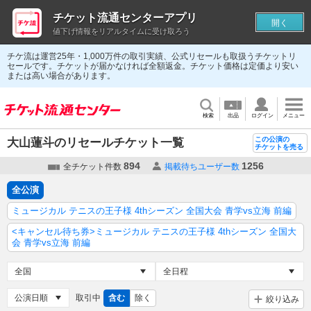
チケット流通センターアプリ
開く
値下げ情報をリアルタイムに受け取ろう
チケ流は運営25年・1,000万件の取引実績、公式リセールも取扱うチケットリ
セールです。チケットが届かなければ全額返金。チケット価格は定価より安い
または高い場合があります。
検索
出品
ログイン
メニュー
この公演の
大山蓮斗のリセールチケット一覧
チケットを売る
894
1256
全チケット件数
掲載待ちユーザー数
全公演
ミュージカル テニスの王子様 4thシーズン 全国大会 青学vs立海 前編
<キャンセル待ち券>ミュージカル テニスの王子様 4thシーズン 全国大
会 青学vs立海 前編
取引中
含む
除く
絞り込み