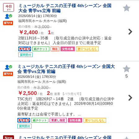
ミュージカル テニスの王子様 4thシーズン 全国
今日
大会 青学vs立海 前編
まで
2026/08/14 (
金
) 17時30分
福岡市民ホール 大ホール (福岡)
￥3,000
前の価格：
￥2,400
1
/ 枚
枚
2階11列16～35番 ［取引成立後の公演中止対応：返金
対応はできません］ 入金日の翌日までに発送予定
紙チケット
郵送
女性名義
塗りつぶしなし
質問受付
ミュージカル テニスの王子様 4thシーズン 全国大
会 青学vs立海 前編
5
2026/08/14 (
金
) 17時30分
福岡市民ホール 大ホール (福岡)
￥3,300
前の価格：
￥2,500
2
/ 枚
枚 連番 【バラ売り可】
TSC先行 1階26列7～14番 2連 ［取引成立後の公演中
止対応：返金対応はできません］ 2026年08月14日00時0
0分発送予定
最寄駅または会場で手渡しします。 ...
紙チケット
受渡し指定
女性名義
塗りつぶしなし
質問受付
ミュージカル テニスの王子様 4thシーズン 全国
New