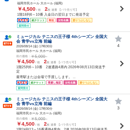
福岡市民ホール 大ホール (福岡)
￥4,500
2
/ 枚
枚 連番 【バラ売り可】
1階18列6～10番 入金日の翌日までに発送予定
紙チケット
郵送
女性名義
塗りつぶしなし
質問受付
ミュージカル テニスの王子様 4thシーズン 全国大
会 青学vs立海 前編
4
2026/08/14 (
金
) 17時30分
福岡市民ホール 大ホール (福岡)
￥5,000
前の価格：
￥4,500
2
/ 枚
枚 連番 【バラ売り可】
1階25列6～10番 2連通路4席内 2026年08月13日発送予
定
最寄駅または会場で手渡しします。 ...
紙チケット
受渡し指定
女性名義
塗りつぶしなし
質問受付
ミュージカル テニスの王子様 4thシーズン 全国大
会 青学vs立海 前編
3
2026/08/14 (
金
) 17時30分
福岡市民ホール 大ホール (福岡)
￥5,000
前の価格：
￥4,500
2
/ 枚
枚 連番 【バラ売り可】
1階24列13～16番通路4席内 2連 2026年08月13日発送予