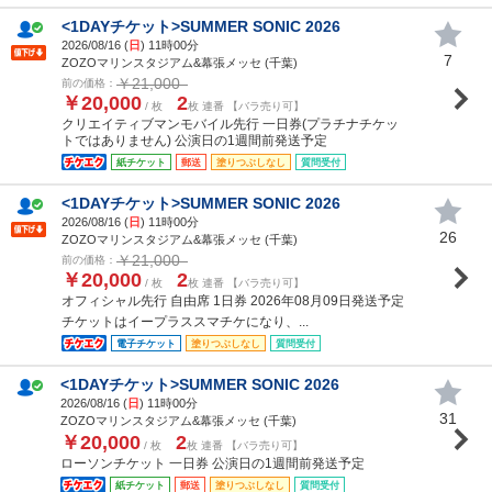
<1DAYチケット>SUMMER SONIC 2026
2026/08/16 (
日
) 11時00分
7
ZOZOマリンスタジアム&幕張メッセ (千葉)
￥21,000
前の価格：
￥20,000
2
/ 枚
枚 連番 【バラ売り可】
クリエイティブマンモバイル先行 一日券(プラチナチケッ
トではありません) 公演日の1週間前発送予定
紙チケット
郵送
塗りつぶしなし
質問受付
<1DAYチケット>SUMMER SONIC 2026
2026/08/16 (
日
) 11時00分
26
ZOZOマリンスタジアム&幕張メッセ (千葉)
￥21,000
前の価格：
￥20,000
2
/ 枚
枚 連番 【バラ売り可】
オフィシャル先行 自由席 1日券 2026年08月09日発送予定
チケットはイープラススマチケになり、...
電子チケット
塗りつぶしなし
質問受付
<1DAYチケット>SUMMER SONIC 2026
2026/08/16 (
日
) 11時00分
31
ZOZOマリンスタジアム&幕張メッセ (千葉)
￥20,000
2
/ 枚
枚 連番 【バラ売り可】
ローソンチケット 一日券 公演日の1週間前発送予定
紙チケット
郵送
塗りつぶしなし
質問受付