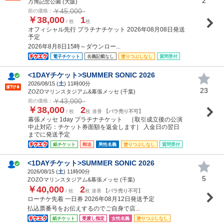
2
万博記念公園 (大阪)
￥45,000
前の価格：
￥38,000
1
/ 枚
枚
オフィシャル先行 プラチナチケット 2026年08月08日発送
予定
2026年8月8日15時～ダウンロー...
電子チケット
名義記載なし
塗りつぶしなし
質問受付
<1DAYチケット>SUMMER SONIC 2026
2026/08/15 (
土
) 11時00分
23
ZOZOマリンスタジアム&幕張メッセ (千葉)
￥43,000
前の価格：
￥38,000
2
/ 枚
枚 連番
【バラ売り不可】
幕張メッセ 1day プラチナチケット ［取引成立後の公演
中止対応：チケット券面額を返金します］ 入金日の翌日
までに発送予定
紙チケット
郵送
男性名義
塗りつぶしなし
質問受付
<1DAYチケット>SUMMER SONIC 2026
2026/08/15 (
土
) 11時00分
5
ZOZOマリンスタジアム&幕張メッセ (千葉)
￥40,000
2
/ 枚
枚 連番
【バラ売り不可】
ローチケ先着 一日券 2026年08月12日発送予定
払込票番号をお伝えするのでご自身で店...
紙チケット
受渡し指定
女性名義
塗りつぶしなし