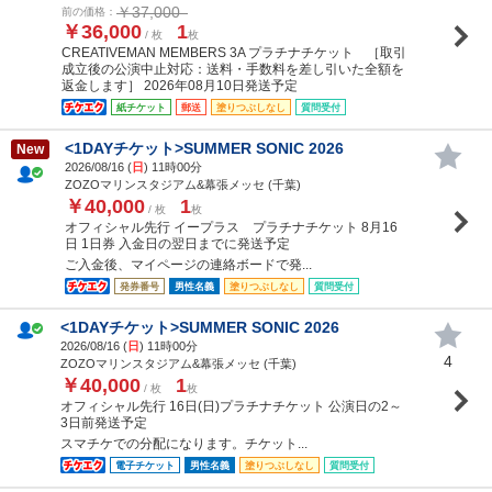
￥37,000
前の価格：
￥36,000
1
/ 枚
枚
CREATIVEMAN MEMBERS 3A プラチナチケット ［取引
成立後の公演中止対応：送料・手数料を差し引いた全額を
返金します］ 2026年08月10日発送予定
紙チケット
郵送
塗りつぶしなし
質問受付
<1DAYチケット>SUMMER SONIC 2026
New
2026/08/16 (
日
) 11時00分
ZOZOマリンスタジアム&幕張メッセ (千葉)
￥40,000
1
/ 枚
枚
オフィシャル先行 イープラス プラチナチケット 8月16
日 1日券 入金日の翌日までに発送予定
ご入金後、マイページの連絡ボードで発...
発券番号
男性名義
塗りつぶしなし
質問受付
<1DAYチケット>SUMMER SONIC 2026
2026/08/16 (
日
) 11時00分
4
ZOZOマリンスタジアム&幕張メッセ (千葉)
￥40,000
1
/ 枚
枚
オフィシャル先行 16日(日)プラチナチケット 公演日の2～
3日前発送予定
スマチケでの分配になります。チケット...
電子チケット
男性名義
塗りつぶしなし
質問受付