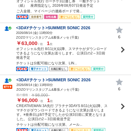
オフィシャル先行 ローチケ3日通し券 一般チケット
（紙） 座席指定なし 2026年08月07日発送予定
ご入金後、マイページの連絡ボードで発...
発券番号
女性名義
塗りつぶしなし
質問受付
<3DAYチケット>SUMMER SONIC 2026
2026/08/14 (
金
) 11時00分
6
ZOZOマリンスタジアム&幕張メッセ (千葉)
￥63,000
1
/ 枚
枚
オフィシャル先行 8/11(火)以降、スマチケがダウンロード
できるようになり次第お送りします。 公演日の2～3日前
発送予定
チケットは分配可能になり次第、LIN...
電子チケット
名義記載なし
塗りつぶしなし
質問受付
<3DAYチケット>SUMMER SONIC 2026
2026/08/14 (
金
) 11時00分
6
ZOZOマリンスタジアム&幕張メッセ (千葉)
￥98,000
前の価格：
￥96,000
1
/ 枚
枚
CREATIVEMAN 3A先行 プラチナ3DAYS 8/11(火)以降、ス
マチケがダウンロードできるようになり次第お送りしま
す。※発券日は8/7予定でしたが公演3日前に変更となりま
した。 公演日の2～3日前発送予定
チケットは分配可能になり次第、メール...
電子チケット
名義記載なし
塗りつぶしなし
質問受付