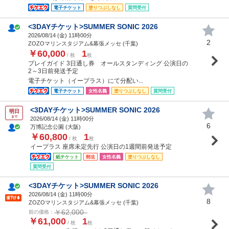
電子チケット
塗りつぶしなし
質問受付
<3DAYチケット>SUMMER SONIC 2026
2026/08/14 (
金
) 11時00分
2
ZOZOマリンスタジアム&幕張メッセ (千葉)
￥60,000
1
/ 枚
枚
プレイガイド 3日通し券 オールスタンディング 公演日の
2～3日前発送予定
電子チケット（イープラス）にて分配い...
電子チケット
女性名義
塗りつぶしなし
質問受付
<3DAYチケット>SUMMER SONIC 2026
明日
まで
2026/08/14 (
金
) 11時00分
6
万博記念公園 (大阪)
￥60,800
1
/ 枚
枚
イープラス 座席未定先行 公演日の1週間前発送予定
紙チケット
郵送
女性名義
塗りつぶしなし
質問受付
<3DAYチケット>SUMMER SONIC 2026
2026/08/14 (
金
) 11時00分
8
ZOZOマリンスタジアム&幕張メッセ (千葉)
￥62,000
前の価格：
￥61,000
1
/ 枚
枚