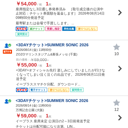
￥54,000
1
/ 枚
枚
座席指定なし3日通し券発券済み ［取引成立後の公演中
止対応：チケット券面額を返金します］ 2026年08月14日
09時00分発送予定
最寄駅または会場で手渡しします。 ...
紙チケット
受渡し指定
男性名義
塗りつぶしなし
質問受付
<3DAYチケット>SUMMER SONIC 2026
2026/08/14 (
金
) 11時00分
10
ZOZOマリンスタジアム&幕張メッセ (千葉)
￥59,000
前の価格：
￥55,000
1
/ 枚
枚
<3DAY>オフィシャル先行 楽しみにしていましたが行けな
くなってしまい泣く泣くの出品です。 2026年08月11日発
送予定
イープラススマチケ分配、ダウンロード...
電子チケット
塗りつぶしなし
質問受付
<3DAYチケット>SUMMER SONIC 2026
2026/08/14 (
金
) 11時00分
12
万博記念公園 (大阪)
￥59,000
1
/ 枚
枚
イープラス 座席未定 公演日の2～3日前発送予定
チケットは分配可能になり次第、LIN...