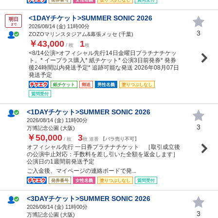
<1DAYチケット>SUMMER SONIC 2026
明日
まで
2026/08/14 (
金
) 11時00分
3
ZOZOマリンスタジアム&幕張メッセ (千葉)
￥43,000
1
/ 枚
枚
<8/14公演>オフィシャル先行14日金曜日プラチナチケッ
ト。* イープラス購入* 紙チケット* 公演3日前発券* 発券
後24時間以内発送予定* 追跡可能な発送 2026年08月07日
発送予定
紙チケット
郵送
男性名義
塗りつぶしなし
質問受付
<1DAYチケット>SUMMER SONIC 2026
2026/08/14 (
金
) 11時00分
3
万博記念公園 (大阪)
￥50,000
3
/ 枚
枚 連番
【バラ売り不可】
オフィシャル先行 一日券プラチナチケット ［取引成立後
の公演中止対応：手数料を差し引いた全額を返金します］
公演日の1週間前発送予定
ご入金後、マイページの連絡ボードで発...
発券番号
女性名義
塗りつぶしなし
質問受付
<3DAYチケット>SUMMER SONIC 2026
2026/08/14 (
金
) 11時00分
3
万博記念公園 (大阪)