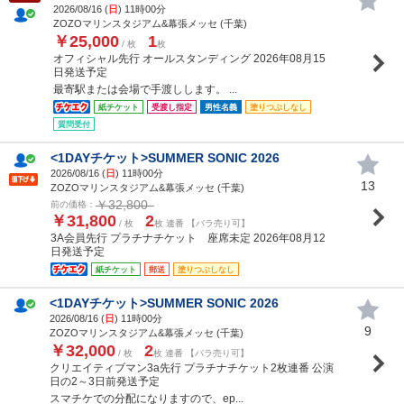
2026/08/16 (
日
) 11時00分
ZOZOマリンスタジアム&幕張メッセ (千葉)
￥25,000
1
/ 枚
枚
オフィシャル先行 オールスタンディング 2026年08月15
日発送予定
最寄駅または会場で手渡しします。 ...
紙チケット
受渡し指定
男性名義
塗りつぶしなし
質問受付
<1DAYチケット>SUMMER SONIC 2026
2026/08/16 (
日
) 11時00分
13
ZOZOマリンスタジアム&幕張メッセ (千葉)
￥32,800
前の価格：
￥31,800
2
/ 枚
枚 連番 【バラ売り可】
3A会員先行 プラチナチケット 座席未定 2026年08月12
日発送予定
紙チケット
郵送
塗りつぶしなし
<1DAYチケット>SUMMER SONIC 2026
2026/08/16 (
日
) 11時00分
9
ZOZOマリンスタジアム&幕張メッセ (千葉)
￥32,000
2
/ 枚
枚 連番 【バラ売り可】
クリエイティブマン3a先行 プラチナチケット2枚連番 公演
日の2～3日前発送予定
スマチケでの分配になりますので、ep...