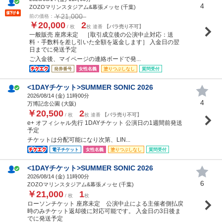
4
ZOZOマリンスタジアム&幕張メッセ (千葉)
￥21,000
前の価格：
￥20,000
2
/ 枚
枚 連番
【バラ売り不可】
一般販売 座席未定 ［取引成立後の公演中止対応：送
料・手数料を差し引いた全額を返金します］ 入金日の翌
日までに発送予定
ご入金後、マイページの連絡ボードで発...
発券番号
女性名義
塗りつぶしなし
質問受付
<1DAYチケット>SUMMER SONIC 2026
2026/08/14 (
金
) 11時00分
4
万博記念公園 (大阪)
￥20,500
2
/ 枚
枚 連番
【バラ売り不可】
e+ オフィシャル先行 1DAYチケット 公演日の1週間前発送
予定
チケットは分配可能になり次第、LIN...
電子チケット
女性名義
塗りつぶしなし
質問受付
<1DAYチケット>SUMMER SONIC 2026
2026/08/14 (
金
) 11時00分
6
ZOZOマリンスタジアム&幕張メッセ (千葉)
￥21,000
1
/ 枚
枚
ローソンチケット 座席未定 公演中止による主催者側払戻
時のみチケット返却後に対応可能です。 入金日の3日後ま
でに発送予定