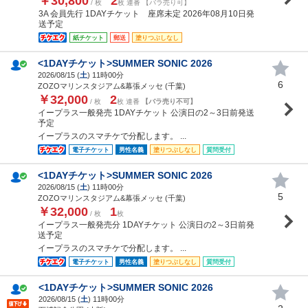
￥30,800
2
/ 枚
枚 連番 【バラ売り可】
3A 会員先行 1DAYチケット 座席未定 2026年08月10日発
送予定
紙チケット
郵送
塗りつぶしなし
<1DAYチケット>SUMMER SONIC 2026
2026/08/15 (
土
) 11時00分
6
ZOZOマリンスタジアム&幕張メッセ (千葉)
￥32,000
2
/ 枚
枚 連番
【バラ売り不可】
イープラス一般発売 1DAYチケット 公演日の2～3日前発送
予定
イープラスのスマチケで分配します。 ...
電子チケット
男性名義
塗りつぶしなし
質問受付
<1DAYチケット>SUMMER SONIC 2026
2026/08/15 (
土
) 11時00分
5
ZOZOマリンスタジアム&幕張メッセ (千葉)
￥32,000
1
/ 枚
枚
イープラス一般発売分 1DAYチケット 公演日の2～3日前発
送予定
イープラスのスマチケで分配します。 ...
電子チケット
男性名義
塗りつぶしなし
質問受付
<1DAYチケット>SUMMER SONIC 2026
2026/08/15 (
土
) 11時00分