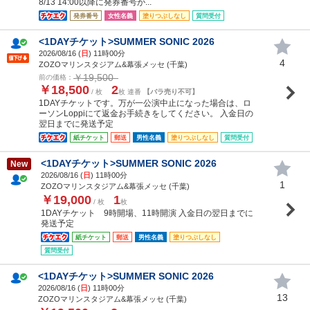
8/13 14:00以降に発券番号が...
発券番号
女性名義
塗りつぶしなし
質問受付
<1DAYチケット>SUMMER SONIC 2026
2026/08/16 (
日
) 11時00分
4
ZOZOマリンスタジアム&幕張メッセ (千葉)
￥19,500
前の価格：
￥18,500
2
/ 枚
枚 連番
【バラ売り不可】
1DAYチケットです。万が一公演中止になった場合は、ロ
ーソンLoppiにて返金お手続きをしてください。 入金日の
翌日までに発送予定
紙チケット
郵送
男性名義
塗りつぶしなし
質問受付
<1DAYチケット>SUMMER SONIC 2026
New
2026/08/16 (
日
) 11時00分
1
ZOZOマリンスタジアム&幕張メッセ (千葉)
￥19,000
1
/ 枚
枚
1DAYチケット 9時開場、11時開演 入金日の翌日までに
発送予定
紙チケット
郵送
男性名義
塗りつぶしなし
質問受付
<1DAYチケット>SUMMER SONIC 2026
2026/08/16 (
日
) 11時00分
13
ZOZOマリンスタジアム&幕張メッセ (千葉)