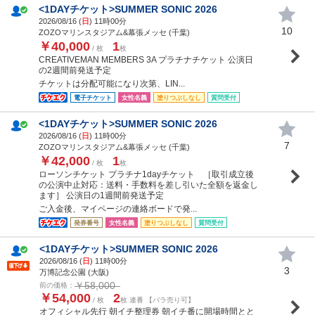
<1DAYチケット>SUMMER SONIC 2026
2026/08/16 (
日
) 11時00分
10
ZOZOマリンスタジアム&幕張メッセ (千葉)
￥40,000
1
/ 枚
枚
CREATIVEMAN MEMBERS 3A プラチナチケット 公演日
の2週間前発送予定
チケットは分配可能になり次第、LIN...
電子チケット
女性名義
塗りつぶしなし
質問受付
<1DAYチケット>SUMMER SONIC 2026
2026/08/16 (
日
) 11時00分
7
ZOZOマリンスタジアム&幕張メッセ (千葉)
￥42,000
1
/ 枚
枚
ローソンチケット プラチナ1dayチケット ［取引成立後
の公演中止対応：送料・手数料を差し引いた全額を返金し
ます］ 公演日の1週間前発送予定
ご入金後、マイページの連絡ボードで発...
発券番号
女性名義
塗りつぶしなし
質問受付
<1DAYチケット>SUMMER SONIC 2026
2026/08/16 (
日
) 11時00分
3
万博記念公園 (大阪)
￥58,000
前の価格：
￥54,000
2
/ 枚
枚 連番 【バラ売り可】
オフィシャル先行 朝イチ整理券 朝イチ番に開場時間とと