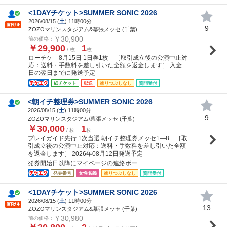
<1DAYチケット>SUMMER SONIC 2026
2026/08/15 (
土
) 11時00分
9
ZOZOマリンスタジアム&幕張メッセ (千葉)
￥30,900
前の価格：
￥29,900
1
/ 枚
枚
ローチケ 8月15日 1日券1枚 ［取引成立後の公演中止対
応：送料・手数料を差し引いた全額を返金します］ 入金
日の翌日までに発送予定
紙チケット
郵送
塗りつぶしなし
質問受付
<朝イチ整理券>SUMMER SONIC 2026
2026/08/15 (
土
) 11時00分
9
ZOZOマリンスタジアム/幕張メッセ (千葉)
￥30,000
1
/ 枚
枚
プレイガイド先行 1次当選 朝イチ整理券メッセ1―8 ［取
引成立後の公演中止対応：送料・手数料を差し引いた全額
を返金します］ 2026年08月12日発送予定
発券開始日以降にマイページの連絡ボー...
発券番号
女性名義
塗りつぶしなし
質問受付
<1DAYチケット>SUMMER SONIC 2026
2026/08/15 (
土
) 11時00分
13
ZOZOマリンスタジアム&幕張メッセ (千葉)
￥30,980
前の価格：