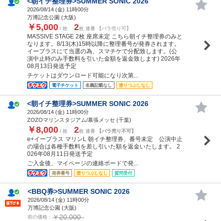
<朝イチ整理券>SUMMER SONIC 2026
2026/08/14 (
金
) 11時00分
万博記念公園 (大阪)
￥5,000
2
/ 枚
枚 連番 【バラ売り可】
MASSIVE STAGE 2枚 座席未定 こちら朝イチ整理券のみと
なります。8/13(木)15時以降に整理番号が発券されます。
イープラスにて当選の為、スマチケで分配致します。(公
演中止時のみ手数料を引いた金額を返金致します) 2026年
08月13日発送予定
チケットはダウンロード可能になり次第...
電子チケット
名義記載なし
塗りつぶしなし
<朝イチ整理券>SUMMER SONIC 2026
2026/08/14 (
金
) 11時00分
ZOZOマリンスタジアム/幕張メッセ (千葉)
￥8,000
2
/ 枚
枚 連番
【バラ売り不可】
e+イープラス マリンL 朝イチ整理券、番号未定 公演中止
の場合は各種手数料を差し引いた額を返金いたします。 2
026年08月11日発送予定
ご入金後、マイページの連絡ボードで発...
発券番号
塗りつぶしなし
質問受付
<BBQ券>SUMMER SONIC 2026
2026/08/14 (
金
) 11時00分
万博記念公園 (大阪)
￥20,000
前の価格：