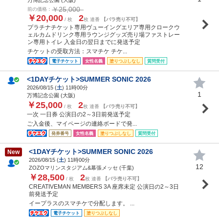
￥25,000
前の価格：
￥20,000
2
/ 枚
枚 連番
【バラ売り不可】
プラチナチケット専用ヴューイングエリア専用クロークウ
ェルカムドリンク専用ラウンジグッズ売り場ファストレー
ン専用トイレ 入金日の翌日までに発送予定
チケットの受取方法：スマチケ チケ...
電子チケット
女性名義
塗りつぶしなし
質問受付
<1DAYチケット>SUMMER SONIC 2026
2026/08/15 (
土
) 11時00分
1
万博記念公園 (大阪)
￥25,000
2
/ 枚
枚 連番
【バラ売り不可】
一次 一日券 公演日の2～3日前発送予定
ご入金後、マイページの連絡ボードで発...
発券番号
女性名義
塗りつぶしなし
質問受付
<1DAYチケット>SUMMER SONIC 2026
New
2026/08/15 (
土
) 11時00分
12
ZOZOマリンスタジアム&幕張メッセ (千葉)
￥28,500
2
/ 枚
枚 連番
【バラ売り不可】
CREATIVEMAN MEMBERS 3A 座席未定 公演日の2～3日
前発送予定
イープラスのスマチケで分配します。 ...
電子チケット
塗りつぶしなし