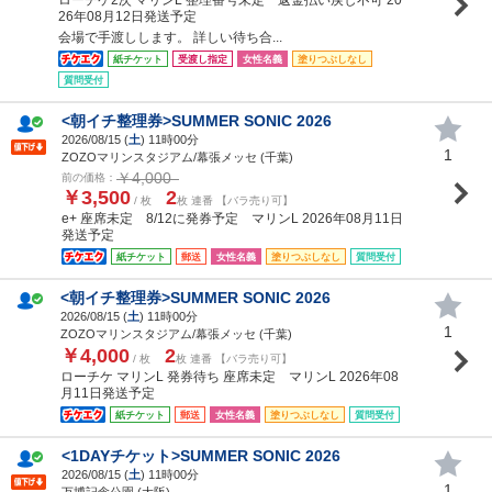
26年08月12日発送予定
会場で手渡しします。 詳しい待ち合...
紙チケット
受渡し指定
女性名義
塗りつぶしなし
質問受付
<朝イチ整理券>SUMMER SONIC 2026
2026/08/15 (
土
) 11時00分
1
ZOZOマリンスタジアム/幕張メッセ (千葉)
￥4,000
前の価格：
￥3,500
2
/ 枚
枚 連番 【バラ売り可】
e+ 座席未定 8/12に発券予定 マリンL 2026年08月11日
発送予定
紙チケット
郵送
女性名義
塗りつぶしなし
質問受付
<朝イチ整理券>SUMMER SONIC 2026
2026/08/15 (
土
) 11時00分
1
ZOZOマリンスタジアム/幕張メッセ (千葉)
￥4,000
2
/ 枚
枚 連番 【バラ売り可】
ローチケ マリンL 発券待ち 座席未定 マリンL 2026年08
月11日発送予定
紙チケット
郵送
女性名義
塗りつぶしなし
質問受付
<1DAYチケット>SUMMER SONIC 2026
2026/08/15 (
土
) 11時00分
1
万博記念公園 (大阪)