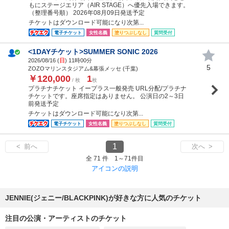
もにステージエリア（AIR STAGE）へ優先入場できます。
（整理番号順） 2026年08月09日発送予定
チケットはダウンロード可能になり次第...
電子チケット
女性名義
塗りつぶしなし
質問受付
<1DAYチケット>SUMMER SONIC 2026
2026/08/16 (
日
) 11時00分
5
ZOZOマリンスタジアム&幕張メッセ (千葉)
￥120,000
1
/ 枚
枚
プラチナチケット イープラス一般発売 URL分配/プラチナ
チケットです。座席指定はありません。 公演日の2～3日
前発送予定
チケットはダウンロード可能になり次第...
電子チケット
女性名義
塗りつぶしなし
質問受付
1
< 前へ
次へ >
全 71 件 1～71件目
アイコンの説明
JENNIE(ジェニー/BLACKPINK)が好きな方に人気のチケット
注目の公演・アーティストのチケット