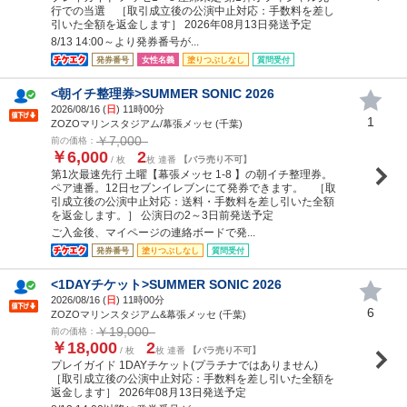
行での当選 ［取引成立後の公演中止対応：手数料を差し
引いた全額を返金します］ 2026年08月13日発送予定
8/13 14:00～より発券番号が...
発券番号
女性名義
塗りつぶしなし
質問受付
<朝イチ整理券>SUMMER SONIC 2026
2026/08/16 (
日
) 11時00分
1
ZOZOマリンスタジアム/幕張メッセ (千葉)
￥7,000
前の価格：
￥6,000
2
/ 枚
枚 連番
【バラ売り不可】
第1次最速先行 土曜【幕張メッセ 1-8 】の朝イチ整理券。
ペア連番。12日セブンイレブンにて発券できます。 ［取
引成立後の公演中止対応：送料・手数料を差し引いた全額
を返金します。］ 公演日の2～3日前発送予定
ご入金後、マイページの連絡ボードで発...
発券番号
塗りつぶしなし
質問受付
<1DAYチケット>SUMMER SONIC 2026
2026/08/16 (
日
) 11時00分
6
ZOZOマリンスタジアム&幕張メッセ (千葉)
￥19,000
前の価格：
￥18,000
2
/ 枚
枚 連番
【バラ売り不可】
プレイガイド 1DAYチケット(プラチナではありません)
［取引成立後の公演中止対応：手数料を差し引いた全額を
返金します］ 2026年08月13日発送予定