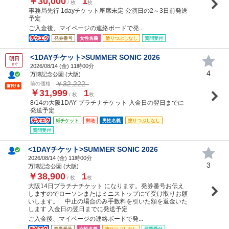
￥30,000
1
/ 枚
枚
事務局先行 1dayチケット座席未定 公演日の2～3日前発送
予定
ご入金後、マイページの連絡ボードで発...
発券番号
女性名義
塗りつぶしなし
質問受付
<1DAYチケット>SUMMER SONIC 2026
明日
まで
2026/08/14 (
金
) 11時00分
4
万博記念公園 (大阪)
￥32,222
前の価格：
￥31,999
1
/ 枚
枚
8/14の大阪1DAY プラチナチケット 入金日の翌日までに
発送予定
紙チケット
郵送
男性名義
塗りつぶしなし
質問受付
<1DAYチケット>SUMMER SONIC 2026
2026/08/14 (
金
) 11時00分
3
万博記念公園 (大阪)
￥38,900
1
/ 枚
枚
大阪14日プラチナチケット になります。発券番号お伝え
しますのでローソンまたはミニストップにて受け取りお願
いします。 中止の場合のみ手数料を引いた額を返金いた
します 入金日の翌日までに発送予定
ご入金後、マイページの連絡ボードで発...
発券番号
女性名義
塗りつぶしなし
質問受付