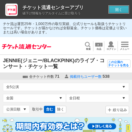
チケット流通センターアプリ
開く
値下げ情報をリアルタイムに受け取ろう
チケ流は運営25年・1,000万件の取引実績、公式リセールも取扱うチケットリ
セールです。チケットが届かなければ全額返金。チケット価格は定価より安い
または高い場合があります。
検索
出品
ログイン
メニュー
JENNIE(ジェニー/BLACKPINK)のライブ・コ
この公演の
ンサート・チケット一覧
チケットを売る
71
538
全チケット件数
掲載待ちユーザー数
取引中
含む
除く
絞り込み