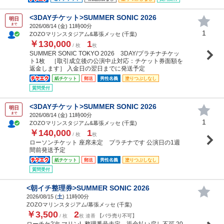
<3DAYチケット>SUMMER SONIC 2026
明日
まで
2026/08/14 (
金
) 11時00分
1
ZOZOマリンスタジアム&幕張メッセ (千葉)
￥130,000
1
/ 枚
枚
SUMMER SONIC TOKYO 2026 3DAY/プラチナチケッ
ト1枚 ［取引成立後の公演中止対応：チケット券面額を
返金します］ 入金日の翌日までに発送予定
紙チケット
郵送
男性名義
塗りつぶしなし
質問受付
<3DAYチケット>SUMMER SONIC 2026
明日
まで
2026/08/14 (
金
) 11時00分
1
ZOZOマリンスタジアム&幕張メッセ (千葉)
￥140,000
1
/ 枚
枚
ローソンチケット 座席未定 プラチナです 公演日の1週
間前発送予定
紙チケット
郵送
男性名義
塗りつぶしなし
質問受付
<朝イチ整理券>SUMMER SONIC 2026
2026/08/15 (
土
) 11時00分
ZOZOマリンスタジアム/幕張メッセ (千葉)
￥3,500
2
/ 枚
枚 連番
【バラ売り不可】
ローチケ2次 マリンL 整理番号未定 返金払い戻し不可 20