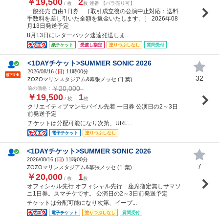
￥19,500
2
/ 枚
枚 連番 【バラ売り可】
一般発売 自由1日券 ［取引成立後の公演中止対応：送料
手数料を差し引いた全額を返金いたします。］ 2026年08
月13日発送予定
8月13日にレターパック速達発送しま...
紙チケット
受渡し指定
塗りつぶしなし
質問受付
<1DAYチケット>SUMMER SONIC 2026
2026/08/16 (
日
) 11時00分
32
ZOZOマリンスタジアム&幕張メッセ (千葉)
￥20,000
前の価格：
￥19,500
1
/ 枚
枚
クリエイティブマンモバイル先着 一日券 公演日の2～3日
前発送予定
チケットは分配可能になり次第、URL...
電子チケット
塗りつぶしなし
<1DAYチケット>SUMMER SONIC 2026
2026/08/16 (
日
) 11時00分
7
ZOZOマリンスタジアム&幕張メッセ (千葉)
￥20,000
1
/ 枚
枚
オフィシャル先行 オフィシャル先行 座席指定無しサマソ
ニ1日券。スマチケです。 公演日の2～3日前発送予定
チケットは分配可能になり次第、イープ...
電子チケット
塗りつぶしなし
質問受付