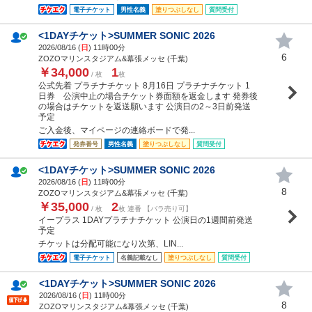
電子チケット
男性名義
塗りつぶしなし
質問受付
<1DAYチケット>SUMMER SONIC 2026
2026/08/16 (
日
) 11時00分
6
ZOZOマリンスタジアム&幕張メッセ (千葉)
￥34,000
1
/ 枚
枚
公式先着 プラチナチケット 8月16日 プラチナチケット 1
日券 公演中止の場合チケット券面額を返金します 発券後
の場合はチケットを返送願います 公演日の2～3日前発送
予定
ご入金後、マイページの連絡ボードで発...
発券番号
男性名義
塗りつぶしなし
質問受付
<1DAYチケット>SUMMER SONIC 2026
2026/08/16 (
日
) 11時00分
8
ZOZOマリンスタジアム&幕張メッセ (千葉)
￥35,000
2
/ 枚
枚 連番 【バラ売り可】
イープラス 1DAYプラチナチケット 公演日の1週間前発送
予定
チケットは分配可能になり次第、LIN...
電子チケット
名義記載なし
塗りつぶしなし
質問受付
<1DAYチケット>SUMMER SONIC 2026
2026/08/16 (
日
) 11時00分
8
ZOZOマリンスタジアム&幕張メッセ (千葉)