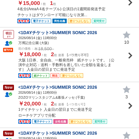
￥15,000
1
/ 枚
枚
4名分(AreaA 4名テーブル) 公演日の1週間前発送予定
チケットはダウンロード可能になり次第...
電子チケット
男性名義
塗りつぶしなし
質問受付
<1DAYチケット>SUMMER SONIC 2026
明日
まで
2026/08/14 (
金
) 11時00分
10
万博記念公園 (大阪)
￥18,500
前の価格：
￥18,000
2
/ 枚
枚 連番
【バラ売り不可】
大阪 1日券、全自由、一般発売枠 紙チケットです。［公
演中止対応：送料・手数料を差し引いた全額を返金しま
す］ 入金日の翌日までに発送予定
紙チケット
郵送
塗りつぶしなし
<1DAYチケット>SUMMER SONIC 2026
New
2026/08/14 (
金
) 11時00分
3
ZOZOマリンスタジアム&幕張メッセ (千葉)
￥20,000
2
/ 枚
枚 連番 【バラ売り可】
1デイチケット 入金日の翌日までに発送予定
ローチケアプリで分配
電子チケット
女性名義
塗りつぶしなし
質問受付
<1DAYチケット>SUMMER SONIC 2026
New
2026/08/14 (
金
) 11時00分