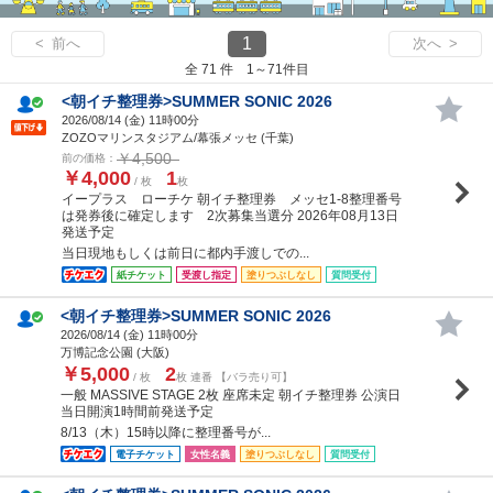
1
< 前へ
次へ >
全 71 件 1～71件目
<朝イチ整理券>SUMMER SONIC 2026
2026/08/14 (
金
) 11時00分
ZOZOマリンスタジアム/幕張メッセ (千葉)
￥4,500
前の価格：
￥4,000
1
/ 枚
枚
イープラス ローチケ 朝イチ整理券 メッセ1-8整理番号
は発券後に確定します 2次募集当選分 2026年08月13日
発送予定
当日現地もしくは前日に都内手渡しでの...
紙チケット
受渡し指定
塗りつぶしなし
質問受付
<朝イチ整理券>SUMMER SONIC 2026
2026/08/14 (
金
) 11時00分
万博記念公園 (大阪)
￥5,000
2
/ 枚
枚 連番 【バラ売り可】
一般 MASSIVE STAGE 2枚 座席未定 朝イチ整理券 公演日
当日開演1時間前発送予定
8/13（木）15時以降に整理番号が...
電子チケット
女性名義
塗りつぶしなし
質問受付