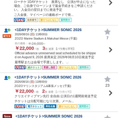
ローチケ 1DAYチケット 座席なし 公演が中止になった
場合、ご自身でローソンまで返金手続きをご申請くださ
い。 入金日の翌日までに発送予定
ご入金後、マイページの連絡ボードで発...
発券番号
塗りつぶしなし
質問受付
<1DAYチケット>SUMMER SONIC 2026
2026/08/16 (
日
) 11時00分
7
ZOZO Marine Stadium & Makuhari Messe (千葉)
￥24,000
前の価格：
￥22,000
3
/ 枚
枚 連番
【バラ売り不可】
Official advance unreserved seat scheduled to be shippe
d on August 9, 2026 座席未定 2026年08月10日発送予定
最寄駅または会場で手渡しします。 ...
紙チケット
受渡し指定
塗りつぶしなし
質問受付
<1DAYチケット>SUMMER SONIC 2026
2026/08/16 (
日
) 11時00分
23
ZOZOマリンスタジアム&幕張メッセ (千葉)
￥22,000
2
/ 枚
枚 連番 【バラ売り可】
クリエイティブマン先行 全自由 公演日の1週間前発送予定
チケットは分配可能になり次第、メール...
電子チケット
男性名義
塗りつぶしなし
質問受付
<1DAYチケット>SUMMER SONIC 2026
New