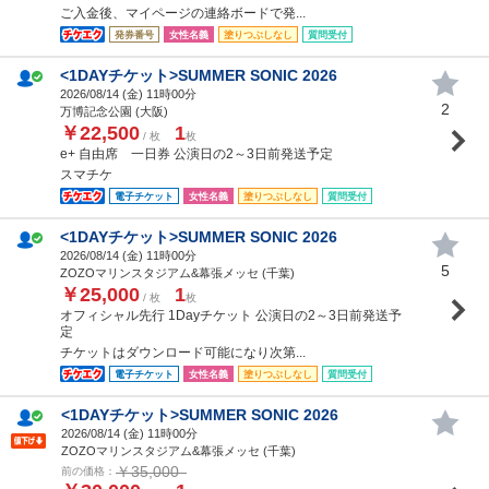
ご入金後、マイページの連絡ボードで発...
発券番号
女性名義
塗りつぶしなし
質問受付
<1DAYチケット>SUMMER SONIC 2026
2026/08/14 (
金
) 11時00分
2
万博記念公園 (大阪)
￥22,500
1
/ 枚
枚
e+ 自由席 一日券 公演日の2～3日前発送予定
スマチケ
電子チケット
女性名義
塗りつぶしなし
質問受付
<1DAYチケット>SUMMER SONIC 2026
2026/08/14 (
金
) 11時00分
5
ZOZOマリンスタジアム&幕張メッセ (千葉)
￥25,000
1
/ 枚
枚
オフィシャル先行 1Dayチケット 公演日の2～3日前発送予
定
チケットはダウンロード可能になり次第...
電子チケット
女性名義
塗りつぶしなし
質問受付
<1DAYチケット>SUMMER SONIC 2026
2026/08/14 (
金
) 11時00分
ZOZOマリンスタジアム&幕張メッセ (千葉)
￥35,000
前の価格：