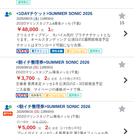
質問受付
<1DAYチケット>SUMMER SONIC 2026
2026/08/15 (
土
) 11時00分
15
ZOZOマリンスタジアム&幕張メッセ (千葉)
￥48,000
1
/ 枚
枚
クリエイティブマン モバイル先行 プラチナチケットとな
ります。オールスタンディング 公演日の1週間前発送予定
チケットはダウンロード可能になり次第...
電子チケット
男性名義
塗りつぶしなし
質問受付
<朝イチ整理券>SUMMER SONIC 2026
2026/08/16 (
日
) 11時00分
ZOZOマリンスタジアム/幕張メッセ (千葉)
￥3,700
2
/ 枚
枚 連番
【バラ売り不可】
主催者 座席未定メッセ1-8 公演日の2～3日前発送予定
ご入金後、マイページの連絡ボードで発...
発券番号
塗りつぶしなし
質問受付
<朝イチ整理券>SUMMER SONIC 2026
2026/08/16 (
日
) 11時00分
ZOZOマリンスタジアム/幕張メッセ (千葉)
￥6,000
前の価格：
￥5,000
2
/ 枚
枚 連番
【バラ売り不可】
プレイガイド メッセ1－8 座席未定 第1弾オフィシャル先