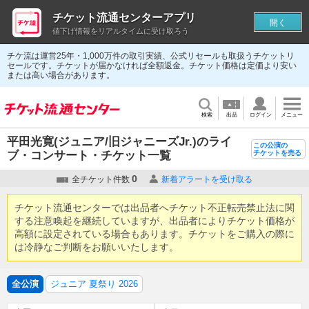
チケット流通センターアプリ
開く
値下げ情報をリアルタイムに受け取ろう
チケ流は運営25年・1,000万件の取引実績、公式リセールも取扱うチケットリ
セールです。チケットが届かなければ全額返金。チケット価格は定価より安い
または高い場合があります。
検索
出品
ログイン
メニュー
平田光寛(ジュニア/旧ジャニーズJr.)のライ
この公演の
ブ・コンサート・チケット一覧
チケットを売る
0
全チケット件数
新着アラートを受け取る
チケット流通センターでは出品者へチケット不正転売禁止法に関
する注意喚起を継続していますが、出品者によりチケット価格が
高額に設定されている場合もあります。チケットをご購入の際に
は冷静なご判断をお願いいたします。
全公演
ジュニア 夏祭り 2026