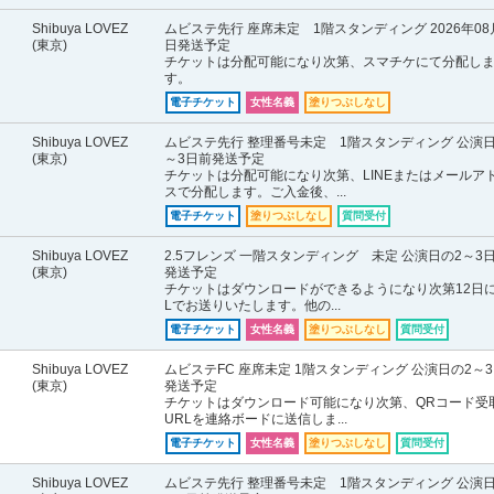
Shibuya LOVEZ
ムビステ先行 座席未定 1階スタンディング 2026年08
(東京)
日発送予定
チケットは分配可能になり次第、スマチケにて分配し
す。
電子チケット
女性名義
塗りつぶしなし
Shibuya LOVEZ
ムビステ先行 整理番号未定 1階スタンディング 公演日
(東京)
～3日前発送予定
チケットは分配可能になり次第、LINEまたはメールア
スで分配します。ご入金後、...
電子チケット
塗りつぶしなし
質問受付
Shibuya LOVEZ
2.5フレンズ 一階スタンディング 未定 公演日の2～3
(東京)
発送予定
チケットはダウンロードができるようになり次第12日に
Lでお送りいたします。他の...
電子チケット
女性名義
塗りつぶしなし
質問受付
Shibuya LOVEZ
ムビステFC 座席未定 1階スタンディング 公演日の2～
(東京)
発送予定
チケットはダウンロード可能になり次第、QRコード受
URLを連絡ボードに送信しま...
電子チケット
女性名義
塗りつぶしなし
質問受付
Shibuya LOVEZ
ムビステ先行 整理番号未定 1階スタンディング 公演日