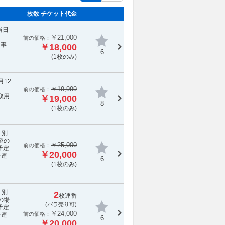
枚数 チケット代金
当日
￥21,000
前の価格：
。事
￥18,000
6
(1枚のみ)
月12
￥19,999
前の価格：
取用
￥19,000
8
(1枚のみ)
。別
望の
￥25,000
前の価格：
予定
￥20,000
を連
6
(1枚のみ)
。別
2
枚連番
の場
(バラ売り可)
予定
￥24,000
前の価格：
を連
6
￥20,000