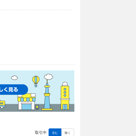
取引中
含む
除く