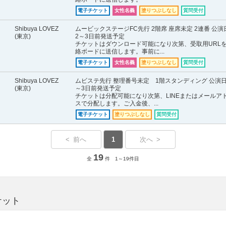
電子チケット
女性名義
塗りつぶしなし
質問受付
Shibuya LOVEZ
ムービックステージFC先行 2階席 座席未定 2連番 公演
(東京)
2～3日前発送予定
チケットはダウンロード可能になり次第、受取用URL
絡ボードに送信します。事前に...
電子チケット
女性名義
塗りつぶしなし
質問受付
Shibuya LOVEZ
ムビステ先行 整理番号未定 1階スタンディング 公演日
(東京)
～3日前発送予定
チケットは分配可能になり次第、LINEまたはメールア
スで分配します。ご入金後、...
電子チケット
塗りつぶしなし
質問受付
< 前へ
1
次へ >
19
全
件 1～19件目
ケット