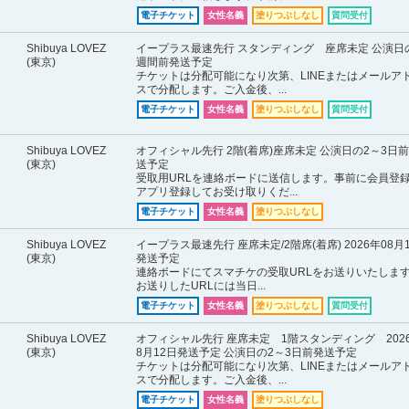
電子チケット
女性名義
塗りつぶしなし
質問受付
Shibuya LOVEZ
イープラス最速先行 スタンディング 座席未定 公演日
(東京)
週間前発送予定
チケットは分配可能になり次第、LINEまたはメールア
スで分配します。ご入金後、...
電子チケット
女性名義
塗りつぶしなし
質問受付
Shibuya LOVEZ
オフィシャル先行 2階(着席)座席未定 公演日の2～3日
(東京)
送予定
受取用URLを連絡ボードに送信します。事前に会員登
アプリ登録してお受け取りくだ...
電子チケット
女性名義
塗りつぶしなし
Shibuya LOVEZ
イープラス最速先行 座席未定/2階席(着席) 2026年08月
(東京)
発送予定
連絡ボードにてスマチケの受取URLをお送りいたしま
お送りしたURLには当日...
電子チケット
女性名義
塗りつぶしなし
質問受付
Shibuya LOVEZ
オフィシャル先行 座席未定 1階スタンディング 202
(東京)
8月12日発送予定 公演日の2～3日前発送予定
チケットは分配可能になり次第、LINEまたはメールア
スで分配します。ご入金後、...
電子チケット
女性名義
塗りつぶしなし