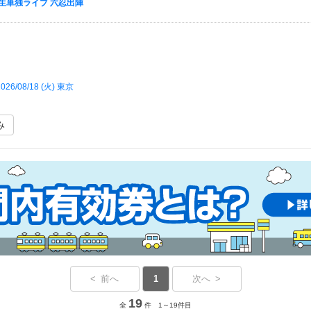
生単独ライブ 六忍出陣
026/08/18 (
火
) 東京
み
< 前へ
1
次へ >
19
全
件 1～19件目