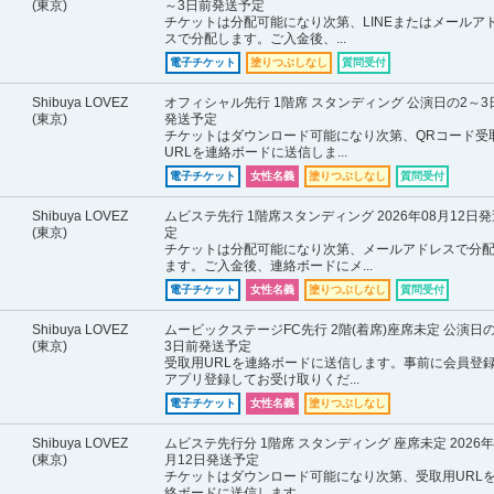
(東京)
～3日前発送予定
チケットは分配可能になり次第、LINEまたはメールア
スで分配します。ご入金後、...
電子チケット
塗りつぶしなし
質問受付
Shibuya LOVEZ
オフィシャル先行 1階席 スタンディング 公演日の2～3
(東京)
発送予定
チケットはダウンロード可能になり次第、QRコード受
URLを連絡ボードに送信しま...
電子チケット
女性名義
塗りつぶしなし
質問受付
Shibuya LOVEZ
ムビステ先行 1階席スタンディング 2026年08月12日
(東京)
定
チケットは分配可能になり次第、メールアドレスで分
ます。ご入金後、連絡ボードにメ...
電子チケット
女性名義
塗りつぶしなし
質問受付
Shibuya LOVEZ
ムービックステージFC先行 2階(着席)座席未定 公演日
(東京)
3日前発送予定
受取用URLを連絡ボードに送信します。事前に会員登
アプリ登録してお受け取りくだ...
電子チケット
女性名義
塗りつぶしなし
Shibuya LOVEZ
ムビステ先行分 1階席 スタンディング 座席未定 2026年
(東京)
月12日発送予定
チケットはダウンロード可能になり次第、受取用URL
絡ボードに送信します。