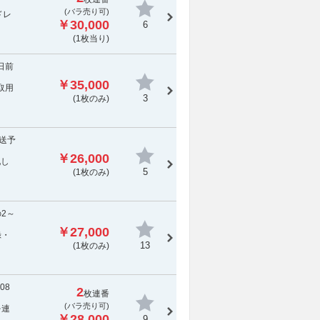
(バラ売り可)
ドレ
￥30,000
6
(1枚当り)
日前
￥35,000
取用
3
(1枚のみ)
発送予
￥26,000
配し
5
(1枚のみ)
の2～
￥27,000
録・
13
(1枚のみ)
08
2
枚連番
(バラ売り可)
を連
￥28,000
9