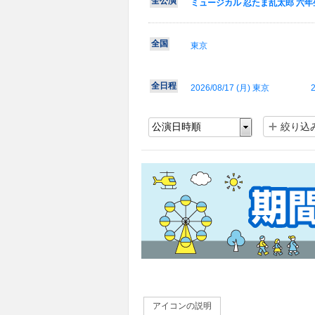
全公演
ミュージカル 忍たま乱太郎 六年
全国
東京
全日程
2026/08/17 (
月
) 東京
2
絞り込
アイコンの説明