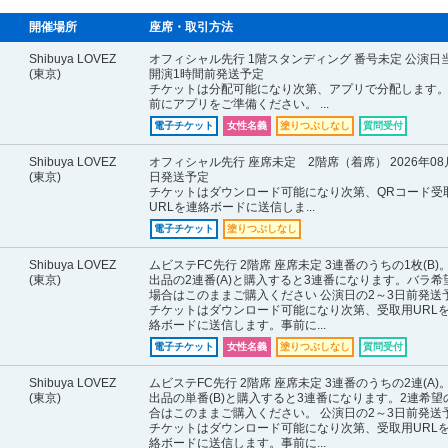
開催場所
座席・取引方法
Shibuya LOVEZ
オフィシャル先行 1階スタンディング 番号未定 公演日
(東京)
開演1時間前発送予定
チケットは分配可能になり次第、アプリで分配します
前にアプリをご準備ください。 ...
電子チケット
女性名義
塗りつぶしなし
質問受付
Shibuya LOVEZ
オフィシャル先行 座席未定 2階席（着席） 2026年08
(東京)
日発送予定
チケットはダウンロード可能になり次第、QRコード受
URLを連絡ボードに送信しま...
電子チケット
塗りつぶしなし
Shibuya LOVEZ
ムビステFC先行 2階席 座席未定 3連番のうちの1枚(B)
(東京)
出品の2連番(A)と購入すると3連番になります。バラ希
場合はこのままご購入ください 公演日の2～3日前発送
チケットはダウンロード可能になり次第、受取用URL
絡ボードに送信します。事前に...
電子チケット
女性名義
塗りつぶしなし
質問受付
Shibuya LOVEZ
ムビステFC先行 2階席 座席未定 3連番のうちの2連(A)
(東京)
出品の単番(B)と購入すると3連番になります。2連希望
合はこのままご購入ください。 公演日の2～3日前発送
チケットはダウンロード可能になり次第、受取用URL
絡ボードに送信します。事前に...