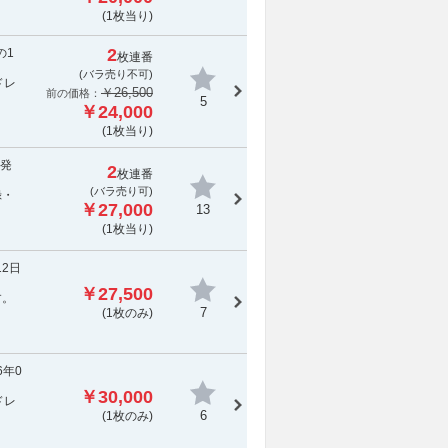
(1枚当り)
2
の1
枚連番
(
バラ売り不可
)
ドレ
￥26,500
前の価格：
5
￥24,000
(1枚当り)
前発
2
枚連番
(バラ売り可)
録・
￥27,000
13
(1枚当り)
12日
￥27,500
す。
7
(1枚のみ)
6年0
￥30,000
ドレ
6
(1枚のみ)