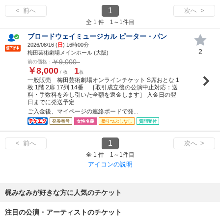
1
< 前へ
次へ >
全 1 件 1～1件目
ブロードウェイミュージカル ピーター・パン
2026/08/16 (
日
) 16時00分
2
梅田芸術劇場メインホール (大阪)
￥9,000
前の価格：
￥8,000
1
/ 枚
枚
一般販売 梅田芸術劇場オンラインチケット S席おとな 1
枚 1階 2扉 17列 14番 ［取引成立後の公演中止対応：送
料・手数料を差し引いた全額を返金します］ 入金日の翌
日までに発送予定
ご入金後、マイページの連絡ボードで発...
発券番号
女性名義
塗りつぶしなし
質問受付
1
< 前へ
次へ >
全 1 件 1～1件目
アイコンの説明
梶みなみが好きな方に人気のチケット
注目の公演・アーティストのチケット