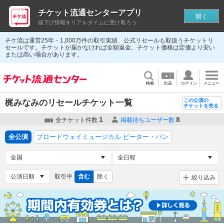
チケット流通センターアプリ
開く
値下げ情報をリアルタイムに受け取ろう
チケ流は運営25年・1,000万件の取引実績、公式リセールも取扱うチケットリ
セールです。チケットが届かなければ全額返金。チケット価格は定価より安い
または高い場合があります。
検索
出品
ログイン
メニュー
この公演の
梶みなみのリセールチケット一覧
チケットを売る
1
8
全チケット件数
掲載待ちユーザー数
全公演
ブロードウェイミュージカル ピーター・パン
取引中
含む
除く
絞り込み