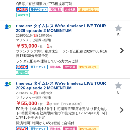
QR毎／有効期限内／下3桁提示可能 ...
電子チケット
同行募集
女性名義
塗りつぶしなし
質問受付
timelesz タイムレス We're timelesz LIVE TOUR
2026 episode 2 MOMENTUM
5
2026/08/16 (
日
) 17時30分
マリンメッセ福岡 (福岡)
￥53,000
1
/ 枚
枚
ファンクラブ先行 座席未定 ランダム配布 2026年08月16
日17時30分発送予定
ランダム配布を理解している方のみご購...
電子チケット
同行募集
女性名義
塗りつぶしなし
質問受付
timelesz タイムレス We're timelesz LIVE TOUR
2026 episode 2 MOMENTUM
8
2026/08/16 (
日
) 17時30分
マリンメッセ福岡 (福岡)
￥55,000
2
/ 枚
枚 連番
【バラ売り不可】
FC先行 【4名義中3番手】初期当選/座席未定/すり替え無し
下3桁提示可/有効期限内/着ブロ指定無し/ 2026年08月16日
17時15分発送予定
開演時間1時間から45分程前に会場付...
電子チケット
同行募集
女性名義
塗りつぶしなし