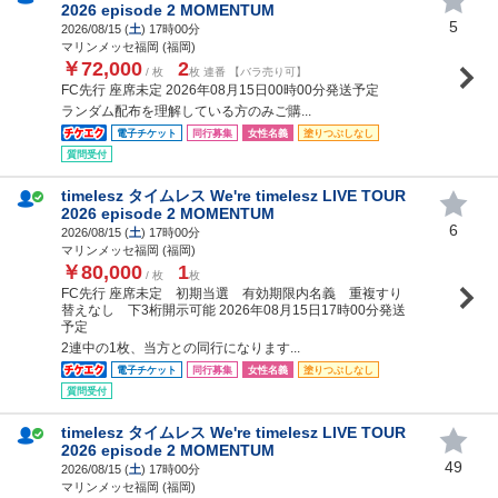
2026 episode 2 MOMENTUM
5
2026/08/15 (
土
) 17時00分
マリンメッセ福岡 (福岡)
￥72,000
2
/ 枚
枚 連番 【バラ売り可】
FC先行 座席未定 2026年08月15日00時00分発送予定
ランダム配布を理解している方のみご購...
電子チケット
同行募集
女性名義
塗りつぶしなし
質問受付
timelesz タイムレス We're timelesz LIVE TOUR
2026 episode 2 MOMENTUM
6
2026/08/15 (
土
) 17時00分
マリンメッセ福岡 (福岡)
￥80,000
1
/ 枚
枚
FC先行 座席未定 初期当選 有効期限内名義 重複すり
替えなし 下3桁開示可能 2026年08月15日17時00分発送
予定
2連中の1枚、当方との同行になります...
電子チケット
同行募集
女性名義
塗りつぶしなし
質問受付
timelesz タイムレス We're timelesz LIVE TOUR
2026 episode 2 MOMENTUM
49
2026/08/15 (
土
) 17時00分
マリンメッセ福岡 (福岡)