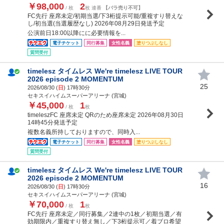
￥98,000
2
/ 枚
枚 連番
【バラ売り不可】
FC先行 座席未定/初期当選/下3桁提示可能/重複すり替えな
し/初当選(当選履歴なし) 2026年08月29日発送予定
公演前日18:00以降にに必要情報を...
電子チケット
同行募集
女性名義
塗りつぶしなし
質問受付
timelesz タイムレス We're timelesz LIVE TOUR
2026 episode 2 MOMENTUM
25
2026/08/30 (
日
) 17時30分
セキスイハイムスーパーアリーナ (宮城)
￥45,000
1
/ 枚
枚
timeleszFC 座席未定 QRのため座席未定 2026年08月30日
14時45分発送予定
複数名義所持しておりますので、同時入...
電子チケット
同行募集
女性名義
塗りつぶしなし
質問受付
timelesz タイムレス We're timelesz LIVE TOUR
2026 episode 2 MOMENTUM
16
2026/08/30 (
日
) 17時30分
セキスイハイムスーパーアリーナ (宮城)
￥70,000
1
/ 枚
枚
FC先行 座席未定／同行募集／2連中の1枚／初期当選／有
効期限内／重複すり替え無し／下3桁提示可／着ブロ希望