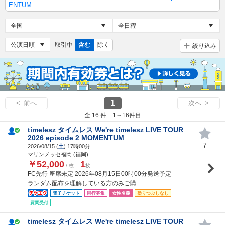
ENTUM
取引中
含む
除く
絞り込み
1
< 前へ
次へ >
全 16 件 1～16件目
timelesz タイムレス We're timelesz LIVE TOUR
2026 episode 2 MOMENTUM
7
2026/08/15 (
土
) 17時00分
マリンメッセ福岡 (福岡)
￥52,000
1
/ 枚
枚
FC先行 座席未定 2026年08月15日00時00分発送予定
ランダム配布を理解している方のみご購...
電子チケット
同行募集
女性名義
塗りつぶしなし
質問受付
timelesz タイムレス We're timelesz LIVE TOUR