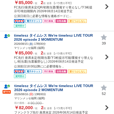
￥85,000
2
/ 枚
枚 連番
【バラ売り不可】
FC先行/座席未定/QR/初期当選/重複すり替えなし/下3桁提
示可/有効期限内 2026年08月14日発送予定
公演日前日に必要な情報を連絡ボードに...
電子チケット
同行募集
女性名義
塗りつぶしなし
質問受付
timelesz タイムレス We're timelesz LIVE TOUR
2026 episode 2 MOMENTUM
39
2026/08/15 (
土
) 17時00分
マリンメッセ福岡 (福岡)
￥85,000
2
/ 枚
枚 連番
【バラ売り不可】
FC先行 座席未定/初期当選/下3桁提示可能/重複すり替えな
し/初当選(当選履歴なし) 2026年08月14日発送予定
公演前日18:00以降にに必要情報を...
電子チケット
同行募集
女性名義
塗りつぶしなし
質問受付
timelesz タイムレス We're timelesz LIVE TOUR
2026 episode 2 MOMENTUM
52
2026/08/16 (
日
) 13時00分
マリンメッセ福岡 (福岡)
￥90,000
前の価格：
￥82,000
2
/ 枚
枚 連番
【バラ売り不可】
ファンクラブ先行 座席未定 2026年08月14日発送予定