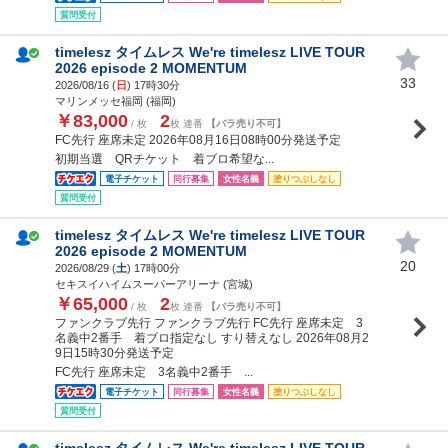
質問受付
timelesz タイムレス We're timelesz LIVE TOUR
2026 episode 2 MOMENTUM
33
2026/08/16 (
日
) 17時30分
マリンメッセ福岡 (福岡)
￥83,000
2
/ 枚
枚 連番
【バラ売り不可】
FC先行 座席未定 2026年08月16日08時00分発送予定
初期当選 QRチケット 着ブロ希望な...
電子チケット
同行募集
女性名義
塗りつぶしなし
質問受付
timelesz タイムレス We're timelesz LIVE TOUR
2026 episode 2 MOMENTUM
20
2026/08/29 (
土
) 17時00分
セキスイハイムスーパーアリーナ (宮城)
￥65,000
2
/ 枚
枚 連番
【バラ売り不可】
ファンクラブ先行 ファンクラブ先行 FC先行 座席未定 3
名義中2番手 着ブロ指定なし すり替えなし 2026年08月2
9日15時30分発送予定
FC先行 座席未定 3名義中2番手 ...
電子チケット
同行募集
女性名義
塗りつぶしなし
質問受付
timelesz タイムレス We're timelesz LIVE TOUR