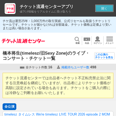
チケット流通センターアプリ
開く
値下げ情報をリアルタイムに受け取ろう
チケ流は運営25年・1,000万件の取引実績、公式リセールも取扱うチケットリ
セールです。チケットが届かなければ全額返金。チケット価格は定価より安い
または高い場合があります。
検索
出品
ログイン
メニュー
橋本将生(timelesz/旧Sexy Zone)のライブ・
この公演の
コンサート・チケット一覧
チケットを売る
16
498
全チケット件数
掲載待ちユーザー数
チケット流通センターでは出品者へチケット不正転売禁止法に関
する注意喚起を継続していますが、出品者によりチケット価格が
高額に設定されている場合もあります。チケットをご購入の際に
は冷静なご判断をお願いいたします。
全公演
timelesz タイムレス We're timelesz LIVE TOUR 2026 episode 2 MOM