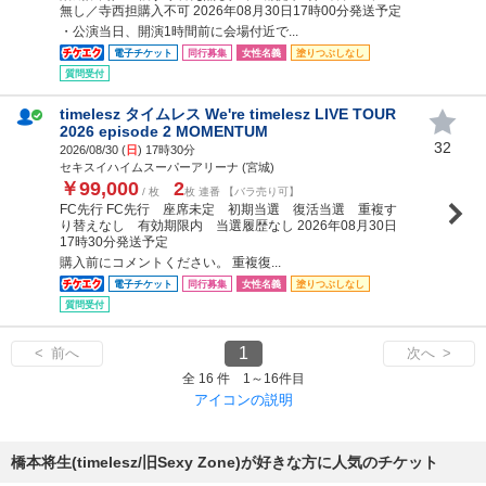
無し／寺西担購入不可 2026年08月30日17時00分発送予定
・公演当日、開演1時間前に会場付近で...
電子チケット
同行募集
女性名義
塗りつぶしなし
質問受付
timelesz タイムレス We're timelesz LIVE TOUR
2026 episode 2 MOMENTUM
32
2026/08/30 (
日
) 17時30分
セキスイハイムスーパーアリーナ (宮城)
￥99,000
2
/ 枚
枚 連番 【バラ売り可】
FC先行 FC先行 座席未定 初期当選 復活当選 重複す
り替えなし 有効期限内 当選履歴なし 2026年08月30日
17時30分発送予定
購入前にコメントください。 重複復...
電子チケット
同行募集
女性名義
塗りつぶしなし
質問受付
1
< 前へ
次へ >
全 16 件 1～16件目
アイコンの説明
橋本将生(timelesz/旧Sexy Zone)が好きな方に人気のチケット