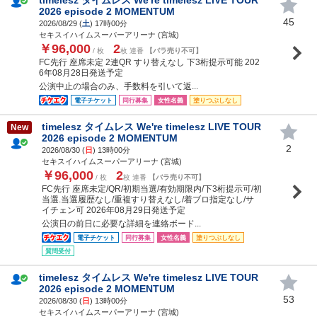
2026 episode 2 MOMENTUM
45
2026/08/29 (
土
) 17時00分
セキスイハイムスーパーアリーナ (宮城)
￥96,000
2
/ 枚
枚 連番
【バラ売り不可】
FC先行 座席未定 2連QR すり替えなし 下3桁提示可能 202
6年08月28日発送予定
公演中止の場合のみ、手数料を引いて返...
電子チケット
同行募集
女性名義
塗りつぶしなし
timelesz タイムレス We're timelesz LIVE TOUR
New
2026 episode 2 MOMENTUM
2
2026/08/30 (
日
) 13時00分
セキスイハイムスーパーアリーナ (宮城)
￥96,000
2
/ 枚
枚 連番
【バラ売り不可】
FC先行 座席未定/QR/初期当選/有効期限内/下3桁提示可/初
当選.当選履歴なし/重複すり替えなし/着ブロ指定なし/サ
イチェン可 2026年08月29日発送予定
公演日の前日に必要な詳細を連絡ボード...
電子チケット
同行募集
女性名義
塗りつぶしなし
質問受付
timelesz タイムレス We're timelesz LIVE TOUR
2026 episode 2 MOMENTUM
53
2026/08/30 (
日
) 13時00分
セキスイハイムスーパーアリーナ (宮城)