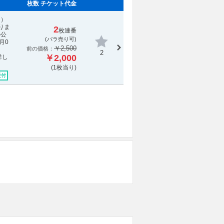
枚数 チケット代金
。）
りま
2
枚連番
の公
(バラ売り可)
月0
￥2,500
前の価格：
2
￥2,000
詳し
(1枚当り)
受付