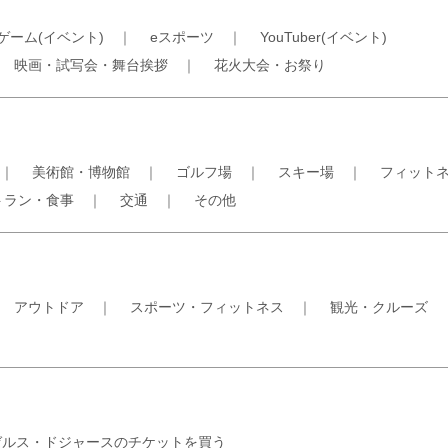
ゲーム(イベント)
｜
eスポーツ
｜
YouTuber(イベント)
｜
映画・試写会・舞台挨拶
｜
花火大会・お祭り
｜
美術館・博物館
｜
ゴルフ場
｜
スキー場
｜
フィット
トラン・食事
｜
交通
｜
その他
｜
アウトドア
｜
スポーツ・フィットネス
｜
観光・クルーズ
ゼルス・ドジャースのチケットを買う