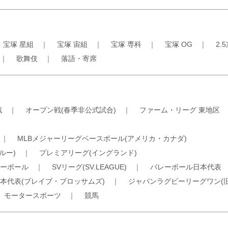
｜
宝塚 星組
｜
宝塚 宙組
｜
宝塚 専科
｜
宝塚 OG
｜
2.
｜
歌舞伎
｜
落語・寄席
戦
｜
オープン戦(春季非公式試合)
｜
ファーム・リーグ 東地区
｜
MLBメジャーリーグベースボール(アメリカ・カナダ)
ルー)
｜
プレミアリーグ(イングランド)
ーボール
｜
SVリーグ(SV.LEAGUE)
｜
バレーボール日本代表
本代表(ブレイブ・ブロッサムズ)
｜
ジャパンラグビーリーグワン(
｜
モータースポーツ
｜
競馬