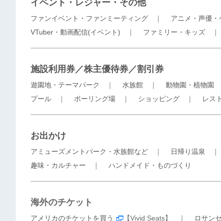
イベント・レジャー・その他
ファンイベント・ファンミーティング
｜
アニメ・声優・
VTuber・動画配信(イベント)
｜
ファミリー・キッズ
施設利用券／株主優待券／割引券
遊園地・テーマパーク
｜
水族館
｜
動物園・植物園
プール
｜
ボーリング場
｜
ショッピング
｜
レス
お出かけ
アミューズメントパーク・水族館など
｜
日帰り温泉
趣味・カルチャー
｜
ハンドメイド・ものづくり
海外のチケット
アメリカのチケットを買う
【Vivid Seats】 ｜
ロサン