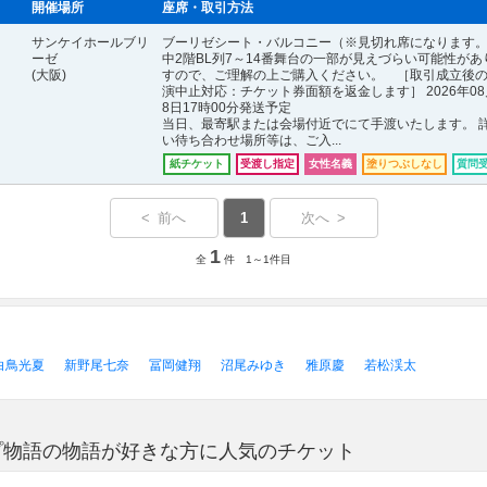
開催場所
座席・取引方法
サンケイホールブリ
ブーリゼシート・バルコニー（※見切れ席になります
ーゼ
中2階BL列7～14番舞台の一部が見えづらい可能性があ
(大阪)
すので、ご理解の上ご購入ください。 ［取引成立後
演中止対応：チケット券面額を返金します］ 2026年08
8日17時00分発送予定
当日、最寄駅または会場付近でにて手渡いたします。 
い待ち合わせ場所等は、ご入...
紙チケット
受渡し指定
女性名義
塗りつぶしなし
質問
< 前へ
1
次へ >
1
全
件 1～1件目
白鳥光夏
新野尾七奈
冨岡健翔
沼尾みゆき
雅原慶
若松渓太
ops イソップ物語の物語が好きな方に人気のチケット