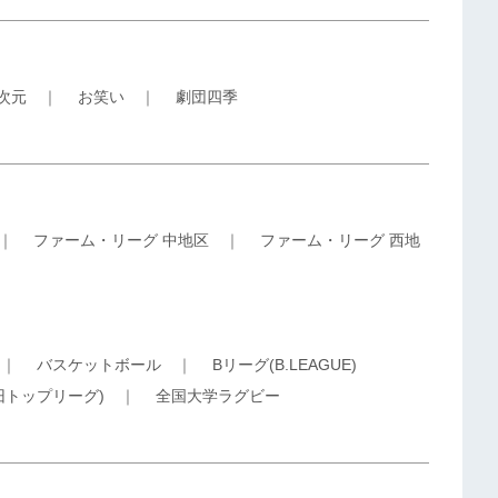
5次元
｜
お笑い
｜
劇団四季
｜
ファーム・リーグ 中地区
｜
ファーム・リーグ 西地
｜
バスケットボール
｜
Bリーグ(B.LEAGUE)
旧トップリーグ)
｜
全国大学ラグビー