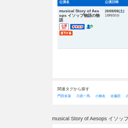
公演名
公演日時
musical Story of Aes
26/08/08(
土
)
ops イソップ物語の物
18時00分
語
公演
当日
関連タグから探す
門田奈菜
川原一馬
小柳友
佐藤匠
musical Story of Aes