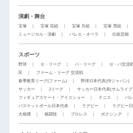
演劇・舞台
宝塚
｜
宝塚 花組
｜
宝塚 月組
｜
宝塚 雪組
ミュージカル・演劇
｜
バレエ・オペラ
｜
伝統芸能
スポーツ
野球
｜
セ・リーグ
｜
パ・リーグ
｜
セ・パ交流
区
｜
ファーム・リーグ 交流戦
春季教育リーグ(ファーム)
｜
野球日本代表(侍ジャパン)
サッカー
｜
Jリーグ
｜
サッカー日本代表(サムライブ
フィギュアスケート・アイスショー
｜
テニス
｜
バレ
バスケットボール日本代表
｜
ラグビー
｜
ラグビー日
大相撲
｜
格闘技
｜
プロレス
｜
ボクシング