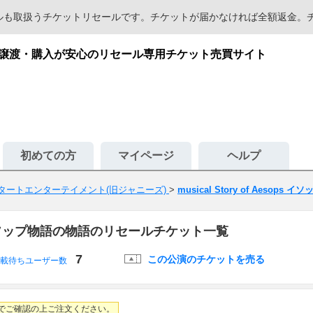
セールも取扱うチケットリセールです。チケットが届かなければ全額返金
語｜チケット譲渡・購入が安心のリセール専用チケット売買サイト
初めての方
マイページ
ヘルプ
タートエンターテイメント(旧ジャニーズ)
>
musical Story of Aesop
esops イソップ物語の物語のリセールチケット一覧
7
この公演のチケットを売る
掲載待ちユーザー数
でご確認の上ご注文ください。