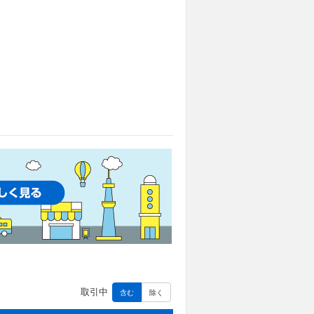
取引中
含む
除く