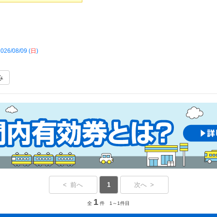
026/08/09 (
日
)
み
< 前へ
1
次へ >
1
全
件 1～1件目