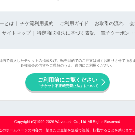
ーとは
｜
チケ流利用規約
｜
ご利用ガイド
｜
お取引の流れ
｜
会
｜
サイトマップ
｜
特定商取引法に基づく表記
｜
電子クーポン・
目的で購入したチケットの掲載及び、転売目的でのご注文は固くお断りさせて頂き
各種法令の内容をご理解のうえ、適切にご利用ください。
ご利用前にご覧ください
「チケット不正転売禁止法」について
Copyright (C)1999-2026 Wavedash Co., Ltd. All Rights Reserved.
このホームページの内容の一部または全部を無断で複製、転載することを禁じます