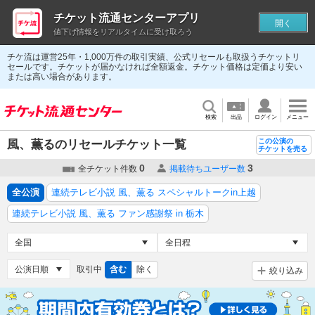
チケット流通センターアプリ
開く
値下げ情報をリアルタイムに受け取ろう
チケ流は運営25年・1,000万件の取引実績、公式リセールも取扱うチケットリ
セールです。チケットが届かなければ全額返金。チケット価格は定価より安い
または高い場合があります。
検索
出品
ログイン
メニュー
この公演の
風、薫るのリセールチケット一覧
チケットを売る
0
3
全チケット件数
掲載待ちユーザー数
全公演
連続テレビ小説 風、薫る スペシャルトークin上越
連続テレビ小説 風、薫る ファン感謝祭 in 栃木
取引中
含む
除く
絞り込み