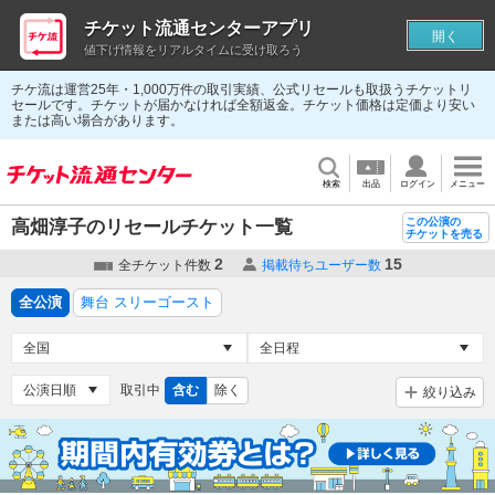
チケット流通センターアプリ
開く
値下げ情報をリアルタイムに受け取ろう
チケ流は運営25年・1,000万件の取引実績、公式リセールも取扱うチケットリ
セールです。チケットが届かなければ全額返金。チケット価格は定価より安い
または高い場合があります。
検索
出品
ログイン
メニュー
この公演の
高畑淳子のリセールチケット一覧
チケットを売る
2
15
全チケット件数
掲載待ちユーザー数
全公演
舞台 スリーゴースト
取引中
含む
除く
絞り込み