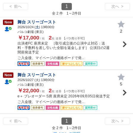
1
< 前へ
次へ >
全 2 件 1～2件目
舞台 スリーゴースト
New
2026/10/24 (
土
) 13時00分
2
パルコ劇場 (東京)
￥17,000
2
/ 枚
枚 連番
【バラ売り不可】
出演者FC 座席未定 ［取引成立後の公演中止対応：送
料・手数料を差し引いた全額を返金します］ 公演日の2週
間前発送予定
ご入金後、マイページの連絡ボードで発...
発券番号
女性名義
塗りつぶしなし
質問受付
舞台 スリーゴースト
New
2026/10/27 (
火
) 13時00分
5
パルコ劇場 (東京)
￥22,000
2
/ 枚
枚 連番
【バラ売り不可】
e＋ プレオーダー S席 座席未定 2026年09月05日発送予定
ご入金後、マイページの連絡ボードで発...
発券番号
女性名義
塗りつぶしなし
質問受付
1
< 前へ
次へ >
全 2 件 1～2件目