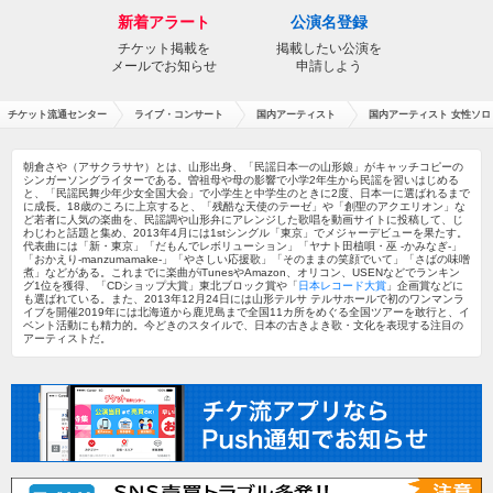
新着アラート
公演名登録
チケット掲載を
掲載したい公演を
メールでお知らせ
申請しよう
チケット流通センター
ライブ・コンサート
国内アーティスト
国内アーティスト 女性ソロ
朝倉さや（アサクラサヤ）とは、山形出身、「民謡日本一の山形娘」がキャッチコピーの
シンガーソングライターである。曽祖母や母の影響で小学2年生から民謡を習いはじめる
と、「民謡民舞少年少女全国大会」で小学生と中学生のときに2度、日本一に選ばれるまで
に成長。18歳のころに上京すると、「残酷な天使のテーゼ」や「創聖のアクエリオン」な
ど若者に人気の楽曲を、民謡調や山形弁にアレンジした歌唱を動画サイトに投稿して、じ
わじわと話題と集め、2013年4月には1stシングル「東京」でメジャーデビューを果たす。
代表曲には「新・東京」「だもんでレボリューション」「ヤナト田植唄・巫 ‐かみなぎ‐」
「おかえり-manzumamake-」「やさしい応援歌」「そのままの笑顔でいて」「さばの味噌
煮」などがある。これまでに楽曲がiTunesやAmazon、オリコン、USENなどでランキン
グ1位を獲得、「CDショップ大賞」東北ブロック賞や「
日本レコード大賞
」企画賞などに
も選ばれている。また、2013年12月24日には山形テルサ テルサホールで初のワンマンラ
イブを開催2019年には北海道から鹿児島まで全国11カ所をめぐる全国ツアーを敢行と、イ
ベント活動にも精力的。今どきのスタイルで、日本の古きよき歌・文化を表現する注目の
アーティストだ。