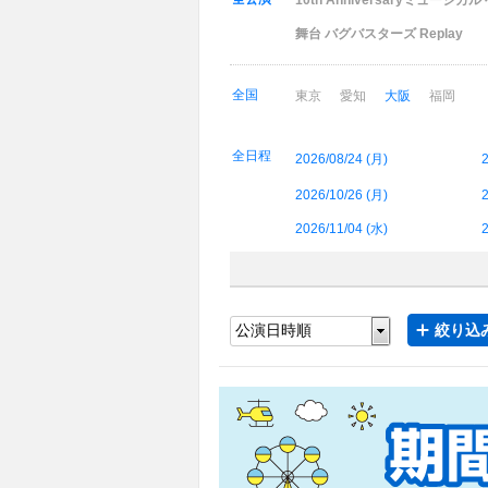
10th Anniversaryミュージ
舞台 バグバスターズ Replay
全国
東京
愛知
大阪
福岡
全日程
2026/08/24 (
月
)
2
2026/10/26 (
月
)
2
2026/11/04 (
水
)
2
絞り込み