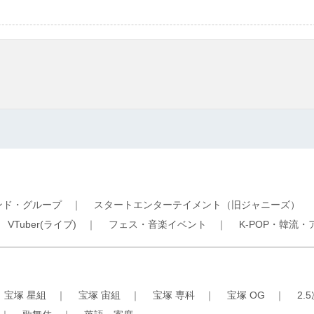
ンド・グループ
｜
スタートエンターテイメント（旧ジャニーズ）
｜
VTuber(ライブ)
｜
フェス・音楽イベント
｜
K-POP・韓流・
｜
宝塚 星組
｜
宝塚 宙組
｜
宝塚 専科
｜
宝塚 OG
｜
2.