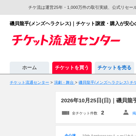
チケ流は運営25年・1,000万件の取引実績、公式リ
磯貝龍乎(メンズヘラクレス)｜チケット譲渡・購入が安
ホーム
チケットを買う
チケットを売る
チケット流通センター
>
演劇・舞台
>
磯貝龍乎(メンズヘラクレス) チ
2026年10月25日(日)｜磯
2
全チケット件数
掲
全公演