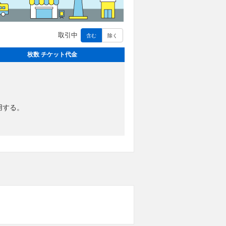
取引中
含む
除く
枚数 チケット代金
用する。