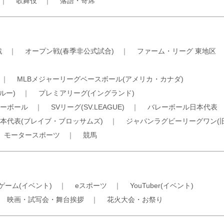
｜
歌舞伎
｜
落語・寄席
戦
｜
オープン戦(春季非公式試合)
｜
ファーム・リーグ 東地区
｜
MLBメジャーリーグベースボール(アメリカ・カナダ)
ルー)
｜
プレミアリーグ(イングランド)
ーボール
｜
SVリーグ(SV.LEAGUE)
｜
バレーボール日本代表
本代表(ブレイブ・ブロッサムズ)
｜
ジャパンラグビーリーグワン(
｜
モータースポーツ
｜
競馬
ゲーム(イベント)
｜
eスポーツ
｜
YouTuber(イベント)
｜
映画・試写会・舞台挨拶
｜
花火大会・お祭り