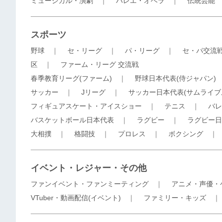
ミュージカル・演劇
｜
バレエ・オペラ
｜
伝統芸能
スポーツ
野球
｜
セ・リーグ
｜
パ・リーグ
｜
セ・パ交流
区
｜
ファーム・リーグ 交流戦
春季教育リーグ(ファーム)
｜
野球日本代表(侍ジャパン)
サッカー
｜
Jリーグ
｜
サッカー日本代表(サムライブ
フィギュアスケート・アイスショー
｜
テニス
｜
バレ
バスケットボール日本代表
｜
ラグビー
｜
ラグビー日
大相撲
｜
格闘技
｜
プロレス
｜
ボクシング
イベント・レジャー・その他
ファンイベント・ファンミーティング
｜
アニメ・声優・
VTuber・動画配信(イベント)
｜
ファミリー・キッズ