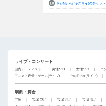
Kis-My-Ft2(キスマイ)のチケット
ライブ・コンサート
国内アーティスト
｜
男性ソロ
｜
女性ソロ
｜
バ
アニメ・声優・ゲーム(ライブ)
｜
YouTuber(ライブ)
演劇・舞台
宝塚
｜
宝塚 花組
｜
宝塚 月組
｜
宝塚 雪組