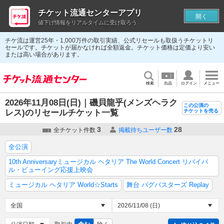
チケット流通センターアプリ
開く
値下げ情報をリアルタイムに受け取ろう
チケ流は運営25年・1,000万件の取引実績、公式リセールも取扱うチケットリ
セールです。チケットが届かなければ全額返金。チケット価格は定価より安い
または高い場合があります。
検索
出品
ログイン
メニュー
2026年11月08日(日)｜磯貝龍乎(メンズヘラク
この公演の
レス)のリセールチケット一覧
チケットを売る
3
28
全チケット件数
掲載待ちユーザー数
全公演
10th Anniversaryミュージカル ヘタリア The World Concert リバイバ
ル・ビューイング応援上映会
ミュージカル ヘタリア World☆Starts
舞台 バグバスターズ Replay