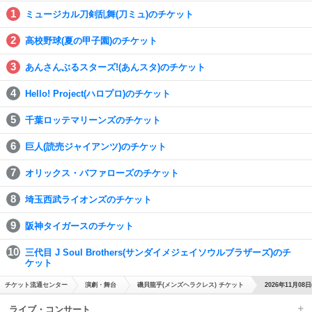
ミュージカル刀剣乱舞(刀ミュ)のチケット
高校野球(夏の甲子園)のチケット
あんさんぶるスターズ!(あんスタ)のチケット
Hello! Project(ハロプロ)のチケット
千葉ロッテマリーンズのチケット
巨人(読売ジャイアンツ)のチケット
オリックス・バファローズのチケット
埼玉西武ライオンズのチケット
阪神タイガースのチケット
三代目 J Soul Brothers(サンダイメジェイソウルブラザーズ)のチ
ケット
チケット流通センター
演劇・舞台
磯貝龍乎(メンズヘラクレス) チケット
2026年11月0
ライブ・コンサート