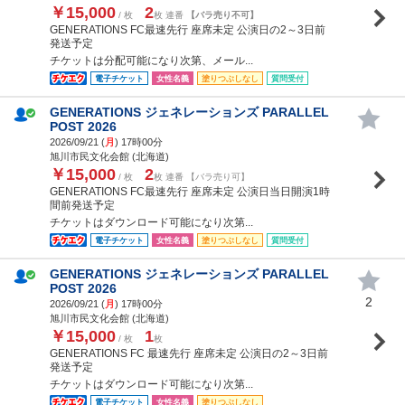
￥15,000
2
/ 枚
枚 連番
【バラ売り不可】
GENERATIONS FC最速先行 座席未定 公演日の2～3日前
発送予定
チケットは分配可能になり次第、メール...
電子チケット
女性名義
塗りつぶしなし
質問受付
GENERATIONS ジェネレーションズ PARALLEL
POST 2026
2026/09/21 (
月
) 17時00分
旭川市民文化会館 (北海道)
￥15,000
2
/ 枚
枚 連番 【バラ売り可】
GENERATIONS FC最速先行 座席未定 公演日当日開演1時
間前発送予定
チケットはダウンロード可能になり次第...
電子チケット
女性名義
塗りつぶしなし
質問受付
GENERATIONS ジェネレーションズ PARALLEL
POST 2026
2
2026/09/21 (
月
) 17時00分
旭川市民文化会館 (北海道)
￥15,000
1
/ 枚
枚
GENERATIONS FC 最速先行 座席未定 公演日の2～3日前
発送予定
チケットはダウンロード可能になり次第...
電子チケット
女性名義
塗りつぶしなし