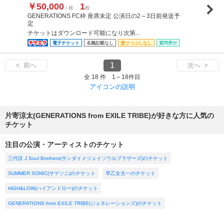
￥50,000
1
/ 枚
枚
GENERATIONS FC枠 座席未定 公演日の2～3日前発送予
定
チケットはダウンロード可能になり次第...
電子チケット
名義記載なし
塗りつぶしなし
質問受付
1
< 前へ
次へ >
全 18 件 1～18件目
アイコンの説明
片寄涼太(GENERATIONS from EXILE TRIBE)が好きな方に人気の
チケット
注目の公演・アーティストのチケット
三代目 J Soul Brothers(サンダイメジェイソウルブラザーズ)のチケット
SUMMER SONIC(サマソニ)のチケット
早乙女太一のチケット
HiGH&LOW(ハイアンドロー)のチケット
GENERATIONS from EXILE TRIBE(ジェネレーションズ)のチケット