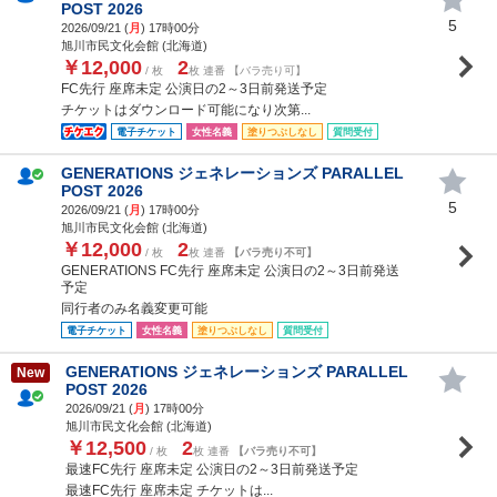
POST 2026
5
2026/09/21 (
月
) 17時00分
旭川市民文化会館 (北海道)
￥12,000
2
/ 枚
枚 連番 【バラ売り可】
FC先行 座席未定 公演日の2～3日前発送予定
チケットはダウンロード可能になり次第...
電子チケット
女性名義
塗りつぶしなし
質問受付
GENERATIONS ジェネレーションズ PARALLEL
POST 2026
5
2026/09/21 (
月
) 17時00分
旭川市民文化会館 (北海道)
￥12,000
2
/ 枚
枚 連番
【バラ売り不可】
GENERATIONS FC先行 座席未定 公演日の2～3日前発送
予定
同行者のみ名義変更可能
電子チケット
女性名義
塗りつぶしなし
質問受付
GENERATIONS ジェネレーションズ PARALLEL
New
POST 2026
2026/09/21 (
月
) 17時00分
旭川市民文化会館 (北海道)
￥12,500
2
/ 枚
枚 連番
【バラ売り不可】
最速FC先行 座席未定 公演日の2～3日前発送予定
最速FC先行 座席未定 チケットは...