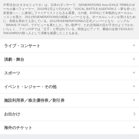
片寄涼太(カタヨセリョウタ）は、日本のダンサーで、GENERATIONS from EXILE TRIBEのボ
ーカル兼パフォーマー。2010年2月より行われた「VOCAL BATTLE AUDITION 2 ～夢を持った
若者達へ～」に参加しファイナリストとなるも落選。その後、EXPGにて本格的なボーカルレ
ッスンを受け、2011年GENERATIONSの候補メンバーとなる。ボーカルレッスンを受けるため
に、高校を辞めて上京している。2012年GENERATIONSの正式メンバーとなり、シングル
「BRAVE IT OUT」でデビューを果たした。甘い歌声で、たれ目気味の目が子犬のようでかわ
いらしく、ファンの中では「王子」と呼ばれている。特技はピアノで、番組の企画でEXILEの
TAKAHIROの助っ人として演奏を披露したこともある。
ライブ・コンサート
演劇・舞台
スポーツ
イベント・レジャー・その他
施設利用券／株主優待券／割引券
お出かけ
海外のチケット