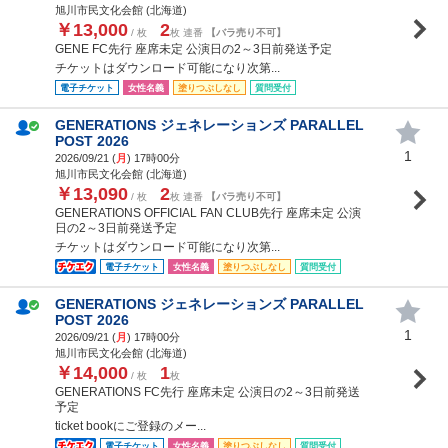
旭川市民文化会館 (北海道)
￥13,000
2
/ 枚
枚 連番
【バラ売り不可】
GENE FC先行 座席未定 公演日の2～3日前発送予定
チケットはダウンロード可能になり次第...
電子チケット
女性名義
塗りつぶしなし
質問受付
GENERATIONS ジェネレーションズ PARALLEL
POST 2026
1
2026/09/21 (
月
) 17時00分
旭川市民文化会館 (北海道)
￥13,090
2
/ 枚
枚 連番
【バラ売り不可】
GENERATIONS OFFICIAL FAN CLUB先行 座席未定 公演
日の2～3日前発送予定
チケットはダウンロード可能になり次第...
電子チケット
女性名義
塗りつぶしなし
質問受付
GENERATIONS ジェネレーションズ PARALLEL
POST 2026
1
2026/09/21 (
月
) 17時00分
旭川市民文化会館 (北海道)
￥14,000
1
/ 枚
枚
GENERATIONS FC先行 座席未定 公演日の2～3日前発送
予定
ticket bookにご登録のメー...
電子チケット
女性名義
塗りつぶしなし
質問受付