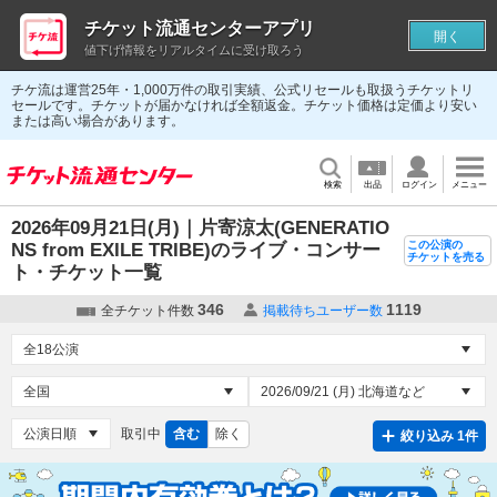
チケット流通センターアプリ
開く
値下げ情報をリアルタイムに受け取ろう
チケ流は運営25年・1,000万件の取引実績、公式リセールも取扱うチケットリ
セールです。チケットが届かなければ全額返金。チケット価格は定価より安い
または高い場合があります。
検索
出品
ログイン
メニュー
2026年09月21日(月)｜片寄涼太(GENERATIO
この公演の
NS from EXILE TRIBE)のライブ・コンサー
チケットを売る
ト・チケット一覧
346
1119
全チケット件数
掲載待ちユーザー数
取引中
含む
除く
絞り込み 1件