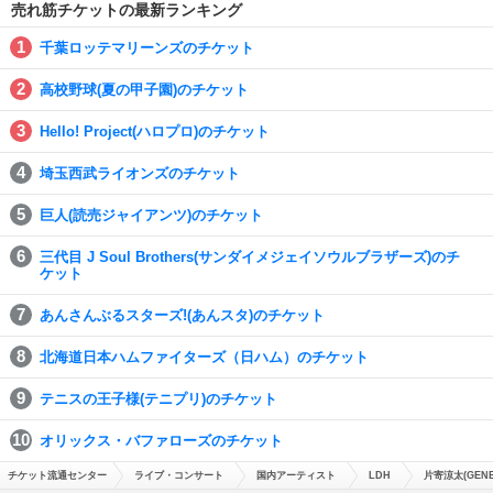
売れ筋チケットの最新ランキング
千葉ロッテマリーンズのチケット
高校野球(夏の甲子園)のチケット
Hello! Project(ハロプロ)のチケット
埼玉西武ライオンズのチケット
巨人(読売ジャイアンツ)のチケット
三代目 J Soul Brothers(サンダイメジェイソウルブラザーズ)のチ
ケット
あんさんぶるスターズ!(あんスタ)のチケット
北海道日本ハムファイターズ（日ハム）のチケット
テニスの王子様(テニプリ)のチケット
オリックス・バファローズのチケット
チケット流通センター
ライブ・コンサート
国内アーティスト
LDH
片寄涼太(GENER