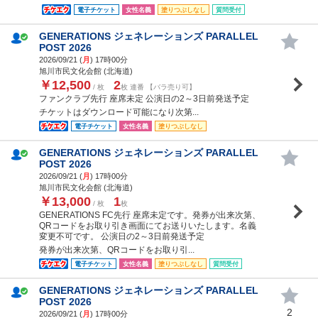
電子チケット
女性名義
塗りつぶしなし
質問受付
GENERATIONS ジェネレーションズ PARALLEL
POST 2026
2026/09/21 (
月
) 17時00分
旭川市民文化会館 (北海道)
￥12,500
2
/ 枚
枚 連番 【バラ売り可】
ファンクラブ先行 座席未定 公演日の2～3日前発送予定
チケットはダウンロード可能になり次第...
電子チケット
女性名義
塗りつぶしなし
GENERATIONS ジェネレーションズ PARALLEL
POST 2026
2026/09/21 (
月
) 17時00分
旭川市民文化会館 (北海道)
￥13,000
1
/ 枚
枚
GENERATIONS FC先行 座席未定です。発券が出来次第、
QRコードをお取り引き画面にてお送りいたします。名義
変更不可です。 公演日の2～3日前発送予定
発券が出来次第、QRコードをお取り引...
電子チケット
女性名義
塗りつぶしなし
質問受付
GENERATIONS ジェネレーションズ PARALLEL
POST 2026
2
2026/09/21 (
月
) 17時00分