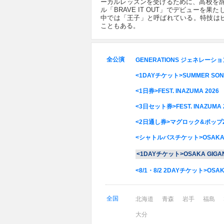
ーカルレッスンを受けるために、高校を辞め
ル「BRAVE IT OUT」でデビュー
中では「王子」と呼ばれている。特技はピア
こともある。
全公演
GENERATIONS ジェネレーションズ
<1DAYチケット>SUMMER SONI
<1日券>FEST. INAZUMA 2026
<3日セット券>FEST. INAZUMA 
<2日通し券>マグロック&ポップ2
<シャトルバスチケット>OSAKA GIGA
<1DAYチケット>OSAKA GIGANTI
<8/1・8/2 2DAYチケット>OSAKA 
全国
北海道
青森
岩手
福島
大分