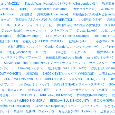
ュウ/MAZZEL)
Kazuki Washiyama(カズキワシヤマ/Suspended 4th)
数原龍友(G
rom EXILE TRIBE)
Katsuma(カツマ/coldrain)
カナタタケヒロ(LEGO BIG MO
e Monster)
川崎鷹也
川嶋美楓(Juice=Juice)
川谷絵音(ゲスの極み乙女/indigo 
ダーズ)
喜多建介(ASIAN KUNG-FU GENERATION)
北村匠海(DISH//)
君島凪(
TIE STREET(キューティーストリート)
休日課長(ゲスの極み乙女/礼賛)
桐原美月
Creepy Nuts(クリーピーナッツ)
クリープハイプ
Crystal Lake(クリスタルレ
sugala)
圭吾(Novelbright)
GEN(ゲン/04 Limited Sazabys)
coldrain(コ
まむ(iLiFE!)
心花りり(iLiFE!/GILTY×GILTY)
虹羽みに(iLiFE!)
小森隼(GENERA
こるね(iLiFE!/のんふぃく!)
Conton Candy(コントンキャンディー)
ごうけ(
)
ごむお(Wienners)
サーヤ(ラランド/礼賛)
サイダーガール
櫻井優衣(FRUI
ed 4th(サスペンデッドフォース)
佐藤栄太郎(indigo la End)
sanetii(サネッティ)
Survive Said The Prophet(サバイブセッドザプロフェット)
サバシスター
サ
アンドケー)
Chevon(シェボン)
塩川莉世(SWEET STEADY)
汐見まとい(yosug
OUT MONKEY)
湘南乃風
SHOCK EYE(ショックアイ/湘南乃風)
白石まゆみ(S
GENERATIONS from EXILE TRIBE(ジェネレーションズ)
JIJIM(ジジム)
Ju
ウルフルズ)
Jin Dogg(ジンドッグ)
SWEET STEADY(スイートステディ)
SK
sumika(スミカ)
純嶺みき(iLiFE!)
すりぃ
ズーカラデル
ずっと真夜中で
村佳秀(BLUE ENCOUNT)
TAKUYA∞(UVERworld)
竹中雄大(Novelbright)
武
タナカヒロキ(LEGO BIG MORL)
田邊駿一(BLUE ENCOUNT)
谷口愛季(櫻坂4
段原瑠々(Juice=Juice)
Czecho No Republic(チェコノーリパブリック)
ちとせ
ズポット)
鎮西寿々歌(FRUITS ZIPPER)
月足天音(FRUITS ZIPPER)
辻村勇太(B