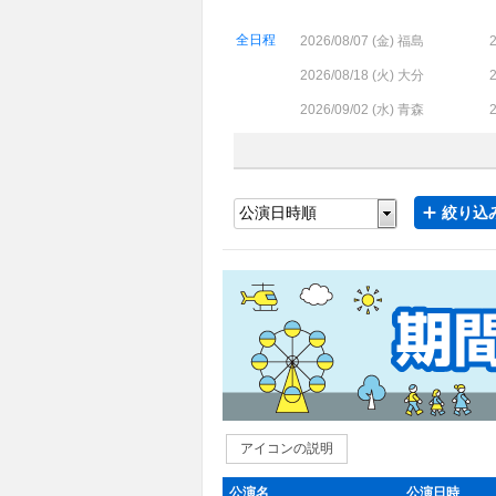
全日程
2026/08/07 (
金
) 福島
2
2026/08/18 (
火
) 大分
2
2026/09/02 (
水
) 青森
2
絞り込み
アイコンの説明
公演名
公演日時