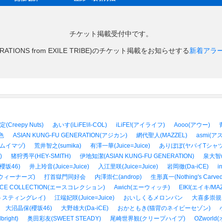
チケット掲載受付中です。
ATIONS from EXILE TRIBE)のチケット掲載をお知らせする
新着アラ
定(Creepy Nuts)
あいす(iLiFE!/i-COL)
iLiFE!(アイライフ)
Aooo(アウー)
色
ASIAN KUNG-FU GENERATION(アジカン)
網代聖人(MAZZEL)
asmi(ア
アユムイマヅ)
荒井智之(sumika)
有澤一華(Juice=Juice)
ありぼぼ(ヤバイTシャ
)
猪狩秀平(HEY-SMITH)
伊地知潔(ASIAN KUNG-FU GENERATION)
泉大智(D
櫻坂46)
井上玲音(Juice=Juice)
入江里咲(Juice=Juice)
岩岡徹(Da-iCE)
i
s(ウィーナーズ)
打首獄門同好会
内澤崇仁(androp)
生形真一(Nothing's Carved
CE COLLECTION(エースコレクション)
Awich(エーウィッチ)
EIKI(エイキ/MAZ
トスティングレイ)
江端妃咲(Juice=Juice)
おいしくるメロンパン
大喜多崇規(Not
大沼晶保(櫻坂46)
大野雄大(Da-iCE)
おかともき(猫背のネイビーセゾン)
right)
奥田彩友(SWEET STEADY)
尾崎世界観(クリープハイプ)
OZworl