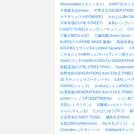
Omoinotake(オモイノタケ)
KAIRYU(カイリ
片岡健太(sumika)
片寄涼太(GENERATIONS f
カマタリョウガ(FOMARE)
かれん(Little Gle
川本笑瑠(CUTIE STREET)
木島(ハンブレッ
CANDY TUNE(キャンディーチューン)
CU
工藤大輝(Da-iCE)
工藤由愛(Juice=Juice)
KURO(クロ/HOME MADE 家族)
黒坂未来(yo
KOUHEI(コウヘイ/04 Limited Sazabys)
小熊
こやまたくや(寿司くん/ヤバイTシャツ屋さん)
Gotch(ゴッチ/ASIAN KUNG-FU GENERATION
桜庭遥花(CUTIE STREET/PiKi)
Suspend
佐野玲於(GENERATIONS from EXILE TRIBE)
35.7(サンジュウゴーテンナナ)
C&K(シー
SHANK(シャンク)
w-shun(シュン/KNOCK 
白濱亜嵐(GENERATIONS from EXILE TRIBE)
junko(ジュンコ/打首獄門同好会)
ジョンB(
涼音(レトロリロン)
須藤俊(ハルカミライ)
そら(らそんぶる)
たかはしゆう(35.7)
高
立花琴未(CANDY TUNE)
橘柊生(DISH//)
玉屋2060%(Wienners)
Da-iCE(ダイス)
Chimothy→(チモシィー)
chilldspot(チル