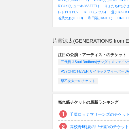
RAN(ラン/MAZZEL)
RIKU(リク/ACE COLL
RYUKI(リューキ/MAZZEL)
りょたち(ねぐせ
レトロリロン
REOL(レヲル)
蓮(TRACK1
若葉のあ(iLiFE!)
和田颯(Da-iCE)
ONE 
片寄涼太(GENERATIONS fro
注目の公演・アーティストのチケット
三代目 J Soul Brothers(サンダイメジ
PSYCHIC FEVER サイキックフィーバー JAPAN
早乙女太一のチケット
売れ筋チケットの最新ランキング
千葉ロッテマリーンズのチケッ
高校野球(夏の甲子園)のチケット