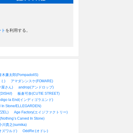
ート
を利用する。
青木廉太郎(PompadollS)
スミ)
アマダシンスケ(FOMARE)
ツ屋さん)
androp(アンドロップ)
ISH//)
板倉可奈(CUTIE STREET)
ndigo la End(インディゴラエンド)
 In Stone/ELLEGARDEN)
ZEL)
Age Factory(エイジファクトリー)
hing’s Carved In Stone)
小川貴之(sumika)
d(オズワルド)
OddRe:(オドレ)