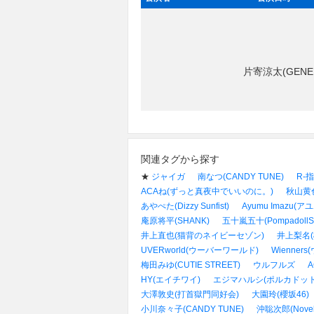
片寄涼太(GENER
関連タグから探す
★
ジャイガ
南なつ(CANDY TUNE)
R-指
ACAね(ずっと真夜中でいいのに。)
秋山黄
あやぺた(Dizzy Sunfist)
Ayumu Imazu(
庵原将平(SHANK)
五十嵐五十(PompadollS
井上直也(猫背のネイビーセゾン)
井上梨名(
UVERworld(ウーバーワールド)
Wienner
梅田みゆ(CUTIE STREET)
ウルフルズ
A
HY(エイチワイ)
エジマハルシ(ポルカドッ
大澤敦史(打首獄門同好会)
大園玲(櫻坂46)
小川奈々子(CANDY TUNE)
沖聡次郎(Novelb