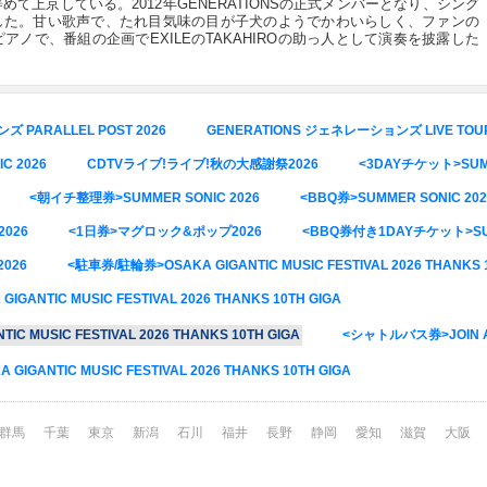
て上京している。2012年GENERATIONSの正式メンバーとなり、シング
を果たした。甘い歌声で、たれ目気味の目が子犬のようでかわいらしく、ファンの
ノで、番組の企画でEXILEのTAKAHIROの助っ人として演奏を披露した
 PARALLEL POST 2026
GENERATIONS ジェネレーションズ LIVE TOUR 
C 2026
CDTVライブ!ライブ!秋の大感謝祭2026
<3DAYチケット>SUMM
<朝イチ整理券>SUMMER SONIC 2026
<BBQ券>SUMMER SONIC 202
2026
<1日券>マグロック&ポップ2026
<BBQ券付き1DAYチケット>SUM
026
<駐車券/駐輪券>OSAKA GIGANTIC MUSIC FESTIVAL 2026 THANKS 
NTIC MUSIC FESTIVAL 2026 THANKS 10TH GIGA
C MUSIC FESTIVAL 2026 THANKS 10TH GIGA
<シャトルバス券>JOIN AL
GIGANTIC MUSIC FESTIVAL 2026 THANKS 10TH GIGA
群馬
千葉
東京
新潟
石川
福井
長野
静岡
愛知
滋賀
大阪