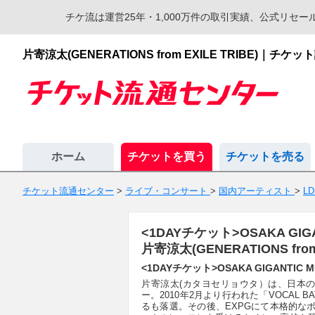
チケ流は運営25年・1,000万件の取引実績、公式リ
片寄涼太(GENERATIONS from EXILE TRIB
ホーム
チケットを買う
チケットを売る
チケット流通センター
>
ライブ・コンサート
>
国内アーティスト
>
L
<1DAYチケット>OSAKA GIGANT
片寄涼太(GENERATIONS f
<1DAYチケット>OSAKA GIGANTIC MUS
片寄涼太(カタヨセリョウタ）は、日本のダンサ
ー。2010年2月より行われた「VOCAL B
るも落選。その後、EXPGにて本格的なボー