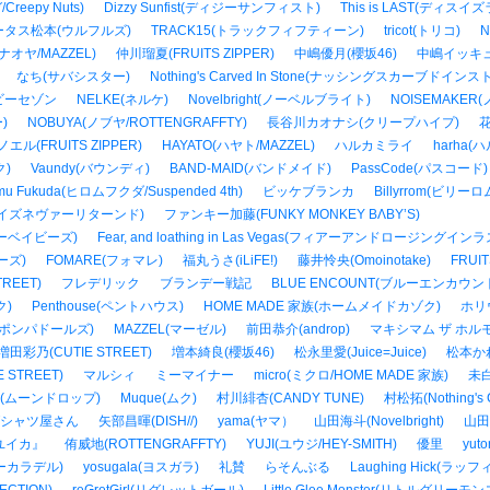
eepy Nuts)
Dizzy Sunfist(ディジーサンフィスト)
This is LAST(ディスイ
ータス松本(ウルフルズ)
TRACK15(トラックフィフティーン)
tricot(トリコ)
N
(ナオヤ/MAZZEL)
仲川瑠夏(FRUITS ZIPPER)
中嶋優月(櫻坂46)
中嶋イッキュウ(
なち(サバシスター)
Nothing's Carved In Stone(ナッシングスカーブドインス
ビーセゾン
NELKE(ネルケ)
Novelbright(ノーベルブライト)
NOISEMAKER
)
NOBUYA(ノブヤ/ROTTENGRAFFTY)
長谷川カオナシ(クリープハイプ)
花
エル(FRUITS ZIPPER)
HAYATO(ハヤト/MAZZEL)
ハルカミライ
harha(
ク)
Vaundy(バウンディ)
BAND-MAID(バンドメイド)
PassCode(パスコード)
omu Fukuda(ヒロムフクダ/Suspended 4th)
ビッケブランカ
Billyrrom(ビリーロ
ーストラヴイズネヴァーリターンド)
ファンキー加藤(FUNKY MONKEY BΛBY’S)
キーベイビーズ)
Fear, and loathing in Las Vegas(フィアーアンドロージングイ
ーズ)
FOMARE(フォマレ)
福丸うさ(iLiFE!)
藤井怜央(Omoinotake)
FRUI
REET)
フレデリック
ブランデー戦記
BLUE ENCOUNT(ブルーエンカウン
ク)
Penthouse(ペントハウス)
HOME MADE 家族(ホームメイドカゾク)
ホリウ
lS(ポンパドールズ)
MAZZEL(マーゼル)
前田恭介(androp)
マキシマム ザ ホル
増田彩乃(CUTIE STREET)
増本綺良(櫻坂46)
松永里愛(Juice=Juice)
松本かれん
 STREET)
マルシィ
ミーマイナー
micro(ミクロ/HOME MADE 家族)
未白
op(ムーンドロップ)
Muque(ムク)
村川緋杏(CANDY TUNE)
村松拓(Nothing's C
Tシャツ屋さん
矢部昌暉(DISH//)
yama(ヤマ）
山田海斗(Novelbright)
山田貴
ユイカ』
侑威地(ROTTENGRAFFTY)
YUJI(ユウジ/HEY-SMITH)
優里
yut
ーカラデル)
yosugala(ヨスガラ)
礼賛
らそんぶる
Laughing Hick(ラ