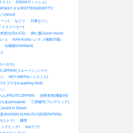
ズラスト)
DISH//(ディッシュ)
∀OKI(ナオキ/ROTTENGRAFFTY)
tricot)
トーン)
なとり
日食なつこ
(ノイズメーカー)
村想太(Da-iCE)
林仁愛(Juice=Juice)
ハルハ)
HAN-KUN(ハンクン/湘南乃風)
比喩根(chilldspot)
ム)
ンラスベガス)
TS ZIPPER(フルーツジッパー)
ト)
HEY-SMITH(ヘイスミス)
チコウタ(Laughing Hick)
モン
(FRUITS ZIPPER)
的野美青(櫻坂46)
ちあ(yosugala)
三原健司(フレデリック)
arved In Stone)
洋(ASIAN KUNG-FU GENERATION)
ori(ユトリ)
優理
ッフィングヒック)
luv(ラブ)