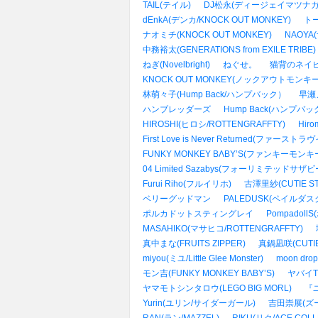
TAIL(テイル)
DJ松永(ディージェイマツナガ/Cr
dEnkA(デンカ/KNOCK OUT MONKEY)
ト
ナオミチ(KNOCK OUT MONKEY)
NAOYA
中務裕太(GENERATIONS from EXILE TRIBE)
ねぎ(Novelbright)
ねぐせ。
猫背のネイ
KNOCK OUT MONKEY(ノックアウトモンキー
林萌々子(Hump Back/ハンプバック）
早瀬ノ
ハンブレッダーズ
Hump Back(ハンプバッ
HIROSHI(ヒロシ/ROTTENGRAFFTY)
Hir
First Love is Never Returned(ファ
FUNKY MONKEY BΛBY’S(ファンキーモン
04 Limited Sazabys(フォーリミテッドサザビ
Furui Riho(フルイリホ)
古澤里紗(CUTIE ST
ベリーグッドマン
PALEDUSK(ペイルダス
ポルカドットスティングレイ
Pompadol
MASAHIKO(マサヒコ/ROTTENGRAFFTY)
真中まな(FRUITS ZIPPER)
真鍋凪咲(CUTIE
miyou(ミユ/Little Glee Monster)
moon dr
モン吉(FUNKY MONKEY BΛBY’S)
ヤバイ
ヤマモトシンタロウ(LEGO BIG MORL)
『
Yurin(ユリン/サイダーガール)
吉田崇展(ズ