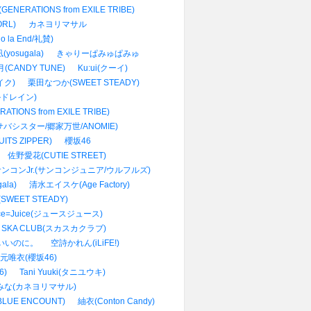
ENERATIONS from EXILE TRIBE)
RL)
カネヨリマサル
la End/礼賛)
yosugala)
きゃりーぱみゅぱみゅ
(CANDY TUNE)
Ku:ui(クーイ)
イク)
栗田なつか(SWEET STEADY)
ールドレイン)
TIONS from EXILE TRIBE)
サバシスター/郷家万世/ANOMIE)
TS ZIPPER)
櫻坂46
佐野愛花(CUTIE STREET)
ンコンJr.(サンコンジュニア/ウルフルズ)
ala)
清水エイスケ(Age Factory)
WEET STEADY)
ice=Juice(ジュースジュース)
A SKA CLUB(スカスカクラブ)
いいのに。
空詩かれん(iLiFE!)
元唯衣(櫻坂46)
6)
Tani Yuuki(タニユウキ)
みな(カネヨリマサル)
LUE ENCOUNT)
紬衣(Conton Candy)