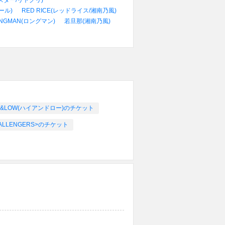
モンスター/リトグリ)
ール)
RED RICE(レッドライス/湘南乃風)
NGMAN(ロングマン)
若旦那(湘南乃風)
H&LOW(ハイアンドロー)のチケット
 CHALLENGERS>のチケット