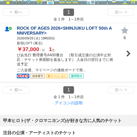
1
< 前へ
次へ >
全 1 件 1～1件目
ROCK OF AGES 2026<SHINJUKU LOFT 50th A
NNIVERSARY>
6
2026/09/29 (
火
) 19時00分
新宿LOFT (東京)
￥37,000
1
/ 枚
枚
ぴあ先行 整理番号A400番台 ［取引成立後の公演中止対
応：チケット券面額を返金します］ 入金日の翌日までに発
送予定
ご入金後、マイページの連絡ボードで発...
発券番号
塗りつぶしなし
質問受付
1
< 前へ
次へ >
全 1 件 1～1件目
アイコンの説明
甲本ヒロト(ザ・クロマニヨンズ)が好きな方に人気のチケット
注目の公演・アーティストのチケット