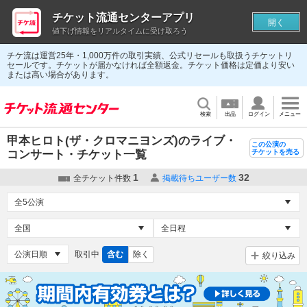
チケット流通センターアプリ
開く
値下げ情報をリアルタイムに受け取ろう
チケ流は運営25年・1,000万件の取引実績、公式リセールも取扱うチケットリ
セールです。チケットが届かなければ全額返金。チケット価格は定価より安い
または高い場合があります。
検索
出品
ログイン
メニュー
甲本ヒロト(ザ・クロマニヨンズ)のライブ・
この公演の
コンサート・チケット一覧
チケットを売る
1
32
全チケット件数
掲載待ちユーザー数
取引中
含む
除く
絞り込み