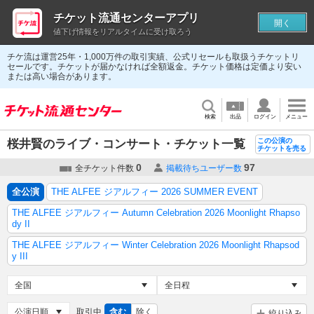
チケット流通センターアプリ
開く
値下げ情報をリアルタイムに受け取ろう
チケ流は運営25年・1,000万件の取引実績、公式リセールも取扱うチケットリ
セールです。チケットが届かなければ全額返金。チケット価格は定価より安い
または高い場合があります。
検索
出品
ログイン
メニュー
この公演の
桜井賢のライブ・コンサート・チケット一覧
チケットを売る
0
97
全チケット件数
掲載待ちユーザー数
全公演
THE ALFEE ジアルフィー 2026 SUMMER EVENT
THE ALFEE ジアルフィー Autumn Celebration 2026 Moonlight Rhapso
dy II
THE ALFEE ジアルフィー Winter Celebration 2026 Moonlight Rhapsod
y III
取引中
含む
除く
絞り込み