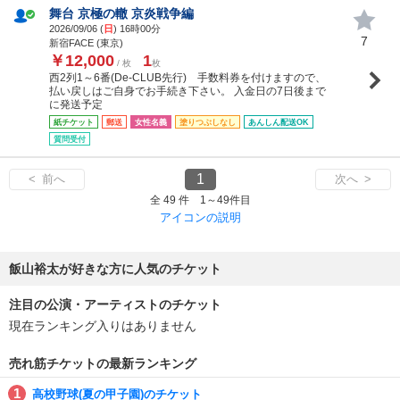
舞台 京極の轍 京炎戦争編
2026/09/06 (
日
) 16時00分
7
新宿FACE (東京)
￥12,000
1
/ 枚
枚
西2列1～6番(De-CLUB先行) 手数料券を付けますので、
払い戻しはご自身でお手続き下さい。 入金日の7日後まで
に発送予定
紙チケット
郵送
女性名義
塗りつぶしなし
あんしん配送OK
質問受付
1
< 前へ
次へ >
全 49 件 1～49件目
アイコンの説明
飯山裕太が好きな方に人気のチケット
注目の公演・アーティストのチケット
現在ランキング入りはありません
売れ筋チケットの最新ランキング
高校野球(夏の甲子園)のチケット