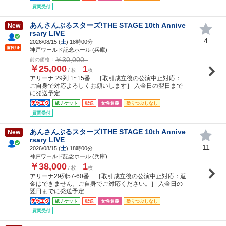
質問受付
あんさんぶるスターズ!THE STAGE 10th Annive
New
rsary LIVE
4
2026/08/15 (
土
) 18時00分
神戸ワールド記念ホール (兵庫)
￥30,000
前の価格：
￥25,000
1
/ 枚
枚
アリーナ 29列 1~15番 ［取引成立後の公演中止対応：
ご自身で対応よろしくお願いします］ 入金日の翌日まで
に発送予定
紙チケット
郵送
女性名義
塗りつぶしなし
質問受付
あんさんぶるスターズ!THE STAGE 10th Annive
New
rsary LIVE
11
2026/08/15 (
土
) 18時00分
神戸ワールド記念ホール (兵庫)
￥38,000
1
/ 枚
枚
アリーナ29列57-60番 ［取引成立後の公演中止対応：返
金はできません。ご自身でご対応ください。］ 入金日の
翌日までに発送予定
紙チケット
郵送
女性名義
塗りつぶしなし
質問受付