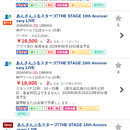
紙チケット
郵送
女性名義
塗りつぶしなし
質問受付
あんさんぶるスターズ!THE STAGE 10th Anniver
sary LIVE
5
2026/08/16 (
日
) 13時00分
神戸ワールド記念ホール (兵庫)
￥52,000
前の価格：
￥16,500
2
/ 枚
枚 連番 【バラ売り可】
アプリ先行 座席未定 2026年08月10日発送予定
紙チケット
郵送
女性名義
塗りつぶしなし
質問受付
あんさんぶるスターズ!THE STAGE 10th Anniver
sary LIVE
4
2026/08/16 (
日
) 13時00分
神戸ワールド記念ホール (兵庫)
￥18,000
2
/ 枚
枚 連番
【バラ売り不可】
スタンドF 12列 14～33番 ［取引成立後の公演中止対
応：返金対応はできません］ 2026年08月16日12時30分発
送予定
最寄駅または会場で手渡しします。 ...
紙チケット
受渡し指定
女性名義
塗りつぶしなし
質問受付
あんさんぶるスターズ!THE STAGE 10th Annive
New
rsary LIVE