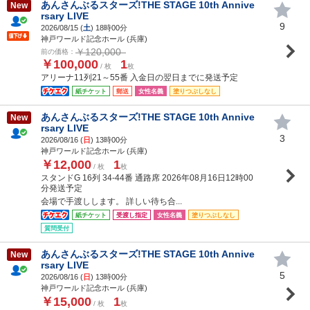
あんさんぶるスターズ!THE STAGE 10th Annive
New
rsary LIVE
9
2026/08/15 (
土
) 18時00分
神戸ワールド記念ホール (兵庫)
￥120,000
前の価格：
￥100,000
1
/ 枚
枚
アリーナ11列21～55番 入金日の翌日までに発送予定
紙チケット
郵送
女性名義
塗りつぶしなし
あんさんぶるスターズ!THE STAGE 10th Annive
New
rsary LIVE
3
2026/08/16 (
日
) 13時00分
神戸ワールド記念ホール (兵庫)
￥12,000
1
/ 枚
枚
スタンドG 16列 34-44番 通路席 2026年08月16日12時00
分発送予定
会場で手渡しします。 詳しい待ち合...
紙チケット
受渡し指定
女性名義
塗りつぶしなし
質問受付
あんさんぶるスターズ!THE STAGE 10th Annive
New
rsary LIVE
5
2026/08/16 (
日
) 13時00分
神戸ワールド記念ホール (兵庫)
￥15,000
1
/ 枚
枚