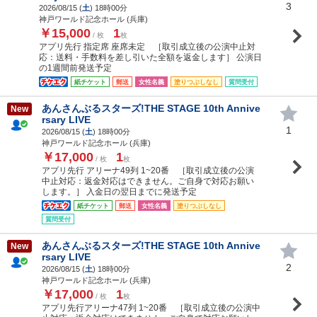
3
2026/08/15 (
土
) 18時00分
神戸ワールド記念ホール (兵庫)
￥15,000
1
/ 枚
枚
アプリ先行 指定席 座席未定 ［取引成立後の公演中止対
応：送料・手数料を差し引いた全額を返金します］ 公演日
の1週間前発送予定
紙チケット
郵送
女性名義
塗りつぶしなし
質問受付
あんさんぶるスターズ!THE STAGE 10th Annive
New
rsary LIVE
1
2026/08/15 (
土
) 18時00分
神戸ワールド記念ホール (兵庫)
￥17,000
1
/ 枚
枚
アプリ先行 アリーナ49列 1~20番 ［取引成立後の公演
中止対応：返金対応はできません。ご自身で対応お願い
します。］ 入金日の翌日までに発送予定
紙チケット
郵送
女性名義
塗りつぶしなし
質問受付
あんさんぶるスターズ!THE STAGE 10th Annive
New
rsary LIVE
2
2026/08/15 (
土
) 18時00分
神戸ワールド記念ホール (兵庫)
￥17,000
1
/ 枚
枚
アプリ先行アリーナ47列 1~20番 ［取引成立後の公演中