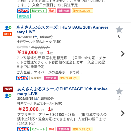
止対応：返金対応はできません。ご自身で対応お願いし
ます。］ 入金日の翌日までに発送予定
紙チケット
郵送
女性名義
塗りつぶしなし
質問受付
あんさんぶるスターズ!THE STAGE 10th Anniver
sary LIVE
6
2026/08/15 (
土
) 18時00分
神戸ワールド記念ホール (兵庫)
￥20,000
前の価格：
￥19,000
1
/ 枚
枚
アプリ最速先行 座席未定 指定席 ［公演中止対応：チケ
ットご返送でチケット券面額を返金します］ 入金日の翌
日までに発送予定
ご入金後、マイページの連絡ボードで発...
発券番号
女性名義
塗りつぶしなし
あんさんぶるスターズ!THE STAGE 10th Annive
New
rsary LIVE
2
2026/08/15 (
土
) 18時00分
神戸ワールド記念ホール (兵庫)
￥25,000
1
/ 枚
枚
アプリ先行 アリーナ36列53～58番 ［取引成立後の公
演中止対応：返金対応はできません］ 入金日の翌日まで
に発送予定
紙チケット
郵送
女性名義
塗りつぶしなし