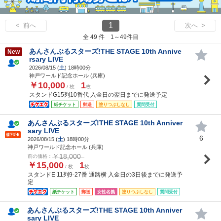
1
< 前へ
次へ >
全 49 件 1～49件目
あんさんぶるスターズ!THE STAGE 10th Annive
New
rsary LIVE
2026/08/15 (
土
) 18時00分
神戸ワールド記念ホール (兵庫)
￥10,000
1
/ 枚
枚
スタンドG15列10番代 入金日の翌日までに発送予定
紙チケット
郵送
塗りつぶしなし
質問受付
あんさんぶるスターズ!THE STAGE 10th Anniver
sary LIVE
6
2026/08/15 (
土
) 18時00分
神戸ワールド記念ホール (兵庫)
￥18,000
前の価格：
￥15,000
1
/ 枚
枚
スタンドE 11列9-27番 通路横 入金日の3日後までに発送予
定
紙チケット
郵送
女性名義
塗りつぶしなし
質問受付
あんさんぶるスターズ!THE STAGE 10th Anniver
sary LIVE