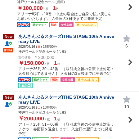
神戸ワールド記念ホール (兵庫)
￥100,000
1
/ 枚
枚
アリーナ8列1～10番 中止の場合はご自身で払い戻しを
お願いいたします。 入金日の3日後までに発送予定
紙チケット
郵送
女性名義
塗りつぶしなし
あんさんぶるスターズ!THE STAGE 10th Annive
New
rsary LIVE
6
2026/08/16 (
日
) 18時00分
神戸ワールド記念ホール (兵庫)
￥200,000
前の価格：
￥150,000
1
/ 枚
枚
アリーナ36列 30～43番 ［取引成立後の公演中止対応：
返金対応はできません］ 入金日の3日後までに発送予定
紙チケット
郵送
女性名義
塗りつぶしなし
質問受付
あんさんぶるスターズ!THE STAGE 10th Annive
New
rsary LIVE
10
2026/08/16 (
日
) 18時00分
神戸ワールド記念ホール (兵庫)
￥200,000
1
/ 枚
枚
アリーナ25列 51～60番 ［取引成立後の公演中止対応：
チケット券面額を返金します］ 入金日の翌日までに発送
予定