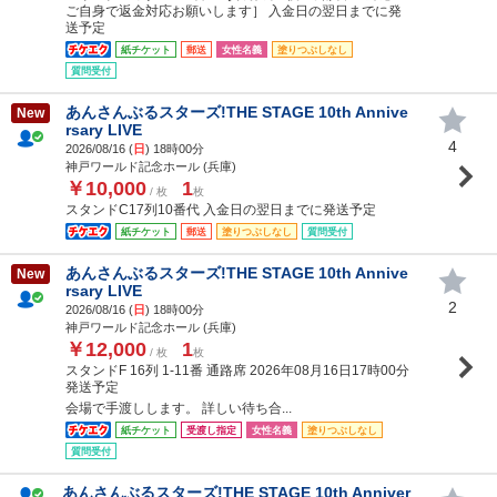
ご自身で返金対応お願いします］ 入金日の翌日までに発
送予定
紙チケット
郵送
女性名義
塗りつぶしなし
質問受付
あんさんぶるスターズ!THE STAGE 10th Annive
New
rsary LIVE
4
2026/08/16 (
日
) 18時00分
神戸ワールド記念ホール (兵庫)
￥10,000
1
/ 枚
枚
スタンドC17列10番代 入金日の翌日までに発送予定
紙チケット
郵送
塗りつぶしなし
質問受付
あんさんぶるスターズ!THE STAGE 10th Annive
New
rsary LIVE
2
2026/08/16 (
日
) 18時00分
神戸ワールド記念ホール (兵庫)
￥12,000
1
/ 枚
枚
スタンドF 16列 1-11番 通路席 2026年08月16日17時00分
発送予定
会場で手渡しします。 詳しい待ち合...
紙チケット
受渡し指定
女性名義
塗りつぶしなし
質問受付
あんさんぶるスターズ!THE STAGE 10th Anniver