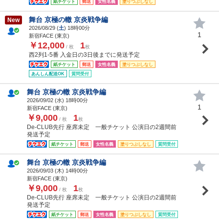
紙チケット
郵送
女性名義
塗りつぶしなし
舞台 京極の轍 京炎戦争編
New
2026/08/29 (
土
) 18時00分
1
新宿FACE (東京)
￥12,000
1
/ 枚
枚
西2列1-5番 入金日の3日後までに発送予定
紙チケット
郵送
女性名義
塗りつぶしなし
あんしん配送OK
質問受付
舞台 京極の轍 京炎戦争編
2026/09/02 (
水
) 18時00分
1
新宿FACE (東京)
￥9,000
1
/ 枚
枚
De-CLUB先行 座席未定 一般チケット 公演日の2週間前
発送予定
紙チケット
郵送
女性名義
塗りつぶしなし
質問受付
舞台 京極の轍 京炎戦争編
2026/09/03 (
木
) 14時00分
新宿FACE (東京)
￥9,000
1
/ 枚
枚
De-CLUB先行 座席未定 一般チケット 公演日の2週間前
発送予定
紙チケット
郵送
女性名義
塗りつぶしなし
質問受付