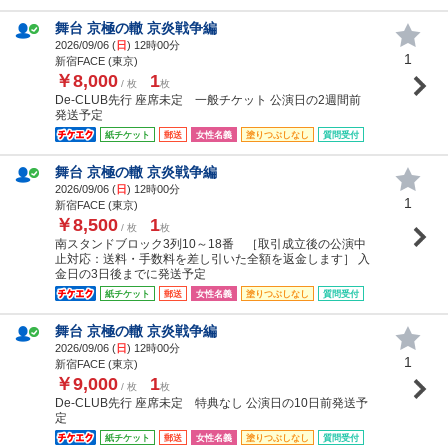
舞台 京極の轍 京炎戦争編
2026/09/06 (
日
) 12時00分
1
新宿FACE (東京)
￥8,000
1
/ 枚
枚
De-CLUB先行 座席未定 一般チケット 公演日の2週間前
発送予定
紙チケット
郵送
女性名義
塗りつぶしなし
質問受付
舞台 京極の轍 京炎戦争編
2026/09/06 (
日
) 12時00分
1
新宿FACE (東京)
￥8,500
1
/ 枚
枚
南スタンドブロック3列10～18番 ［取引成立後の公演中
止対応：送料・手数料を差し引いた全額を返金します］ 入
金日の3日後までに発送予定
紙チケット
郵送
女性名義
塗りつぶしなし
質問受付
舞台 京極の轍 京炎戦争編
2026/09/06 (
日
) 12時00分
1
新宿FACE (東京)
￥9,000
1
/ 枚
枚
De-CLUB先行 座席未定 特典なし 公演日の10日前発送予
定
紙チケット
郵送
女性名義
塗りつぶしなし
質問受付