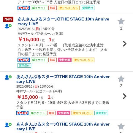
アリーナ39列5～15番 入金日の翌日までに発送予定
紙チケット
郵送
塗りつぶしなし
質問受付
あんさんぶるスターズ!THE STAGE 10th Annive
New
rsary LIVE
3
2026/08/16 (
日
) 13時00分
神戸ワールド記念ホール (兵庫)
￥15,000
1
/ 枚
枚
スタンドG 10列 1～28番 ［取引成立後の公演中止対
応：送料・手数料を差し引いた全額を返金します］ 入金
日の翌日までに発送予定
紙チケット
郵送
女性名義
塗りつぶしなし
質問受付
あんさんぶるスターズ!THE STAGE 10th Anniver
sary LIVE
2
2026/08/16 (
日
) 13時00分
神戸ワールド記念ホール (兵庫)
￥15,000
1
/ 枚
枚
スタンドE 11列 9～19番 通路席 入金日の3日後までに発送
予定
紙チケット
郵送
女性名義
塗りつぶしなし
質問受付
あんさんぶるスターズ!THE STAGE 10th Anniver
sary LIVE