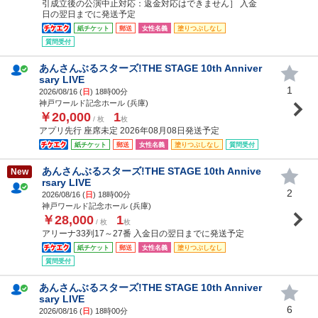
引成立後の公演中止対応：返金対応はできません］ 入金
日の翌日までに発送予定
紙チケット
郵送
女性名義
塗りつぶしなし
質問受付
あんさんぶるスターズ!THE STAGE 10th Anniver
sary LIVE
1
2026/08/16 (
日
) 18時00分
神戸ワールド記念ホール (兵庫)
￥20,000
1
/ 枚
枚
アプリ先行 座席未定 2026年08月08日発送予定
紙チケット
郵送
女性名義
塗りつぶしなし
質問受付
あんさんぶるスターズ!THE STAGE 10th Annive
New
rsary LIVE
2
2026/08/16 (
日
) 18時00分
神戸ワールド記念ホール (兵庫)
￥28,000
1
/ 枚
枚
アリーナ33列17～27番 入金日の翌日までに発送予定
紙チケット
郵送
女性名義
塗りつぶしなし
質問受付
あんさんぶるスターズ!THE STAGE 10th Anniver
sary LIVE
6
2026/08/16 (
日
) 18時00分