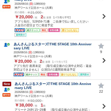
2026/08/16 (
日
) 13時00分
神戸ワールド記念ホール (兵庫)
￥21,000
前の価格：
￥20,000
2
/ 枚
枚 連番
【バラ売り不可】
アプリ先行。52列59-71番 ご自身で払い戻しください
入金日の翌日までに発送予定
紙チケット
郵送
女性名義
塗りつぶしなし
質問受付
あんさんぶるスターズ!THE STAGE 10th Anniver
sary LIVE
9
2026/08/16 (
日
) 13時00分
神戸ワールド記念ホール (兵庫)
￥20,000
2
/ 枚
枚 連番 【バラ売り可】
アプリ先行 座席未定 ［取引成立後の公演中止対応：返金
対応はできません］ 公演日の1週間前発送予定
紙チケット
郵送
女性名義
塗りつぶしなし
質問受付
あんさんぶるスターズ!THE STAGE 10th Annive
New
rsary LIVE
22
2026/08/16 (
日
) 13時00分
神戸ワールド記念ホール (兵庫)
￥50,000
前の価格：
￥38,000
1
/ 枚
枚
アリーナ 24列 15~29番 ［取引成立後の公演中止対応：