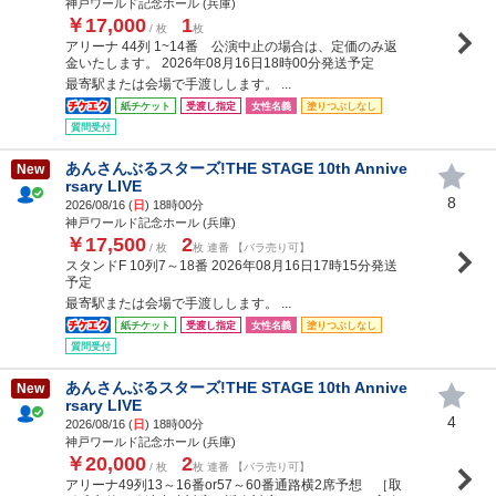
神戸ワールド記念ホール (兵庫)
￥17,000
1
/ 枚
枚
アリーナ 44列 1~14番 公演中止の場合は、定価のみ返
金いたします。 2026年08月16日18時00分発送予定
最寄駅または会場で手渡しします。 ...
紙チケット
受渡し指定
女性名義
塗りつぶしなし
質問受付
あんさんぶるスターズ!THE STAGE 10th Annive
New
rsary LIVE
8
2026/08/16 (
日
) 18時00分
神戸ワールド記念ホール (兵庫)
￥17,500
2
/ 枚
枚 連番 【バラ売り可】
スタンドF 10列7～18番 2026年08月16日17時15分発送
予定
最寄駅または会場で手渡しします。 ...
紙チケット
受渡し指定
女性名義
塗りつぶしなし
質問受付
あんさんぶるスターズ!THE STAGE 10th Annive
New
rsary LIVE
4
2026/08/16 (
日
) 18時00分
神戸ワールド記念ホール (兵庫)
￥20,000
2
/ 枚
枚 連番 【バラ売り可】
アリーナ49列13～16番or57～60番通路横2席予想 ［取