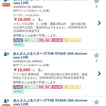
sary LIVE
3
2026/08/16 (
日
) 18時00分
神戸ワールド記念ホール (兵庫)
￥18,000
前の価格：
￥16,000
1
/ 枚
枚
スタンドG 10列 1～24番 通路2席以内 ［取引成立後
の公演中止対応：返金対応はできません］ 2026年08月16
日18時00分発送予定
最寄駅または会場で手渡しします。 ...
紙チケット
受渡し指定
女性名義
塗りつぶしなし
質問受付
あんさんぶるスターズ!THE STAGE 10th Anniver
sary LIVE
2
2026/08/16 (
日
) 18時00分
神戸ワールド記念ホール (兵庫)
￥16,000
1
/ 枚
枚
アプリ先行 座席未定 ［取引成立後の公演中止対応：返金
対応はできません］ 2026年08月16日17時30分発送予定
最寄駅または会場で手渡しします。 ...
紙チケット
受渡し指定
女性名義
塗りつぶしなし
質問受付
あんさんぶるスターズ!THE STAGE 10th Anniver
sary LIVE