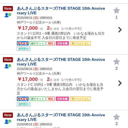
あんさんぶるスターズ!THE STAGE 10th Annive
New
rsary LIVE
1
2026/08/16 (
日
) 18時00分
神戸ワールド記念ホール (兵庫)
￥17,000
2
/ 枚
枚 連番
【バラ売り不可】
スタンドI 11列1～9番 通路2席以内 いかなる場合も当方
からの返金不可 入金日の翌日までに発送予定
紙チケット
郵送
女性名義
塗りつぶしなし
質問受付
あんさんぶるスターズ!THE STAGE 10th Annive
New
rsary LIVE
2
2026/08/16 (
日
) 18時00分
神戸ワールド記念ホール (兵庫)
￥17,000
2
/ 枚
枚 連番
【バラ売り不可】
スタンドC 10列1～9番 通路3席以内 いかなる場合も当
方からの返金はいたしません 入金日の翌日までに発送予
定
紙チケット
郵送
女性名義
塗りつぶしなし
質問受付
あんさんぶるスターズ!THE STAGE 10th Annive
New
rsary LIVE
2
2026/08/16 (
日
) 18時00分