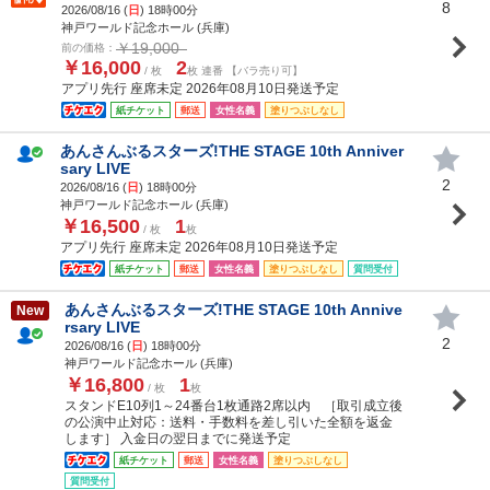
8
2026/08/16 (
日
) 18時00分
神戸ワールド記念ホール (兵庫)
￥19,000
前の価格：
￥16,000
2
/ 枚
枚 連番 【バラ売り可】
アプリ先行 座席未定 2026年08月10日発送予定
紙チケット
郵送
女性名義
塗りつぶしなし
あんさんぶるスターズ!THE STAGE 10th Anniver
sary LIVE
2
2026/08/16 (
日
) 18時00分
神戸ワールド記念ホール (兵庫)
￥16,500
1
/ 枚
枚
アプリ先行 座席未定 2026年08月10日発送予定
紙チケット
郵送
女性名義
塗りつぶしなし
質問受付
あんさんぶるスターズ!THE STAGE 10th Annive
New
rsary LIVE
2
2026/08/16 (
日
) 18時00分
神戸ワールド記念ホール (兵庫)
￥16,800
1
/ 枚
枚
スタンドE10列1～24番台1枚通路2席以内 ［取引成立後
の公演中止対応：送料・手数料を差し引いた全額を返金
します］ 入金日の翌日までに発送予定
紙チケット
郵送
女性名義
塗りつぶしなし
質問受付