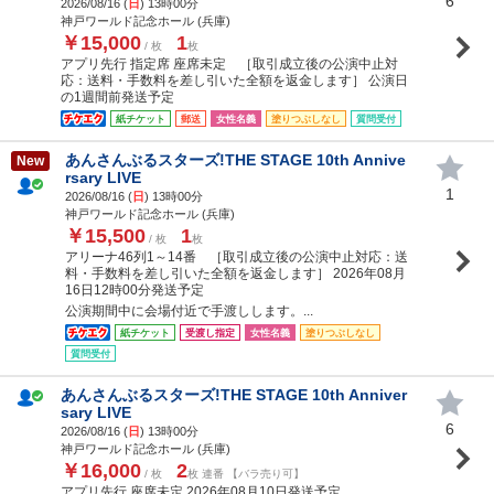
6
2026/08/16 (
日
) 13時00分
神戸ワールド記念ホール (兵庫)
￥15,000
1
/ 枚
枚
アプリ先行 指定席 座席未定 ［取引成立後の公演中止対
応：送料・手数料を差し引いた全額を返金します］ 公演日
の1週間前発送予定
紙チケット
郵送
女性名義
塗りつぶしなし
質問受付
あんさんぶるスターズ!THE STAGE 10th Annive
New
rsary LIVE
1
2026/08/16 (
日
) 13時00分
神戸ワールド記念ホール (兵庫)
￥15,500
1
/ 枚
枚
アリーナ46列1～14番 ［取引成立後の公演中止対応：送
料・手数料を差し引いた全額を返金します］ 2026年08月
16日12時00分発送予定
公演期間中に会場付近で手渡しします。...
紙チケット
受渡し指定
女性名義
塗りつぶしなし
質問受付
あんさんぶるスターズ!THE STAGE 10th Anniver
sary LIVE
6
2026/08/16 (
日
) 13時00分
神戸ワールド記念ホール (兵庫)
￥16,000
2
/ 枚
枚 連番 【バラ売り可】
アプリ先行 座席未定 2026年08月10日発送予定