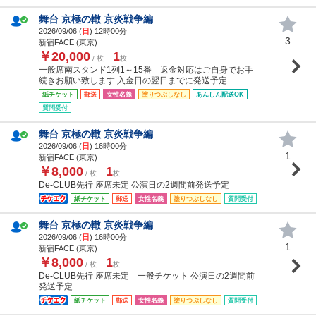
舞台 京極の轍 京炎戦争編
2026/09/06 (
日
) 12時00分
3
新宿FACE (東京)
￥20,000
1
/ 枚
枚
一般席南スタンド1列1～15番 返金対応はご自身でお手
続きお願い致します 入金日の翌日までに発送予定
紙チケット
郵送
女性名義
塗りつぶしなし
あんしん配送OK
質問受付
舞台 京極の轍 京炎戦争編
2026/09/06 (
日
) 16時00分
1
新宿FACE (東京)
￥8,000
1
/ 枚
枚
De-CLUB先行 座席未定 公演日の2週間前発送予定
紙チケット
郵送
女性名義
塗りつぶしなし
質問受付
舞台 京極の轍 京炎戦争編
2026/09/06 (
日
) 16時00分
1
新宿FACE (東京)
￥8,000
1
/ 枚
枚
De-CLUB先行 座席未定 一般チケット 公演日の2週間前
発送予定
紙チケット
郵送
女性名義
塗りつぶしなし
質問受付