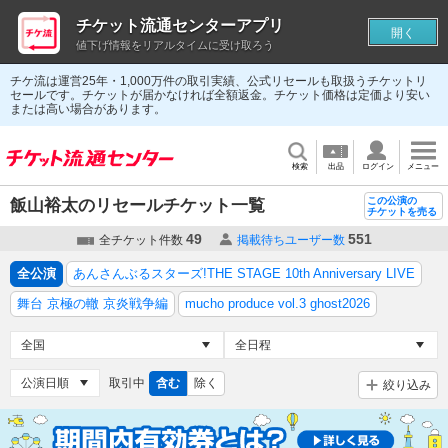
チケット流通センターアプリ
開く
値下げ情報をリアルタイムに受け取ろう
チケ流は運営25年・1,000万件の取引実績、公式リセールも取扱うチケットリ
セールです。チケットが届かなければ全額返金。チケット価格は定価より安い
または高い場合があります。
検索
出品
ログイン
メニュー
この公演の
飯山裕太のリセールチケット一覧
チケットを売る
49
551
全チケット件数
掲載待ちユーザー数
全公演
あんさんぶるスターズ!THE STAGE 10th Anniversary LIVE
舞台 京極の轍 京炎戦争編
mucho produce vol.3 ghost2026
取引中
含む
除く
絞り込み