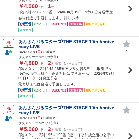
￥4,000
1
/ 枚
枚
3階 3列 227～233番 2026年08月09日17時00分発送予定
会場付近で手渡しします。 詳しい待...
紙チケット
受渡し指定
女性名義
塗りつぶしなし
質問受付
あんさんぶるスターズ!THE STAGE 10th Annive
明日
rsary LIVE
まで
4
2026/08/09 (
日
) 18時00分
ぴあアリーナMM (神奈川)
￥4,800
2
/ 枚
枚 連番 【バラ売り可】
3階スタンド 2列 148-165番アプリ先行S席 ［取引成立
後の公演中止対応：返金対応はできません］ 2026年08月
09日18時00分発送予定
最寄駅または会場で手渡しします。 ...
紙チケット
受渡し指定
女性名義
塗りつぶしなし
質問受付
あんさんぶるスターズ!THE STAGE 10th Annive
明日
rsary LIVE
まで
2026/08/09 (
日
) 18時00分
ぴあアリーナMM (神奈川)
￥5,000
2
/ 枚
枚 連番 【バラ売り可】
3階スタンド2列 195～199番 2連 ［取引成立後の公演中