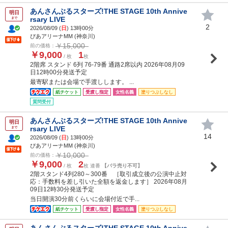
あんさんぶるスターズ!THE STAGE 10th Annive
明日
rsary LIVE
まで
2
2026/08/09 (
日
) 13時00分
ぴあアリーナMM (神奈川)
￥15,000
前の価格：
￥9,000
1
/ 枚
枚
2階席 スタンド 6列 76-79番 通路2席以内 2026年08月09
日12時00分発送予定
最寄駅または会場で手渡しします。 ...
紙チケット
受渡し指定
女性名義
塗りつぶしなし
質問受付
あんさんぶるスターズ!THE STAGE 10th Annive
明日
rsary LIVE
まで
14
2026/08/09 (
日
) 13時00分
ぴあアリーナMM (神奈川)
￥10,000
前の価格：
￥9,000
2
/ 枚
枚 連番
【バラ売り不可】
2階スタンド4列280～300番 ［取引成立後の公演中止対
応：手数料を差し引いた全額を返金します］ 2026年08月
09日12時30分発送予定
当日開演30分前くらいに会場付近で手...
紙チケット
受渡し指定
女性名義
塗りつぶしなし
あんさんぶるスターズ!THE STAGE 10th Annive