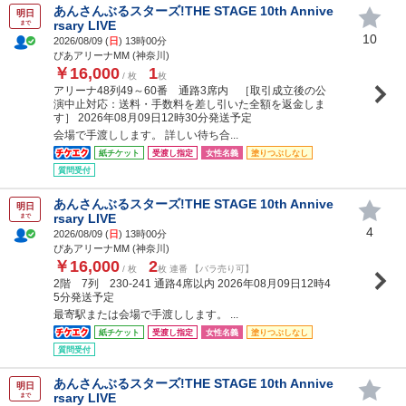
あんさんぶるスターズ!THE STAGE 10th Annive
明日
rsary LIVE
まで
10
2026/08/09 (
日
) 13時00分
ぴあアリーナMM (神奈川)
￥16,000
1
/ 枚
枚
アリーナ48列49～60番 通路3席内 ［取引成立後の公
演中止対応：送料・手数料を差し引いた全額を返金しま
す］ 2026年08月09日12時30分発送予定
会場で手渡しします。 詳しい待ち合...
紙チケット
受渡し指定
女性名義
塗りつぶしなし
質問受付
あんさんぶるスターズ!THE STAGE 10th Annive
明日
rsary LIVE
まで
4
2026/08/09 (
日
) 13時00分
ぴあアリーナMM (神奈川)
￥16,000
2
/ 枚
枚 連番 【バラ売り可】
2階 7列 230-241 通路4席以内 2026年08月09日12時4
5分発送予定
最寄駅または会場で手渡しします。 ...
紙チケット
受渡し指定
女性名義
塗りつぶしなし
質問受付
あんさんぶるスターズ!THE STAGE 10th Annive
明日
rsary LIVE
まで