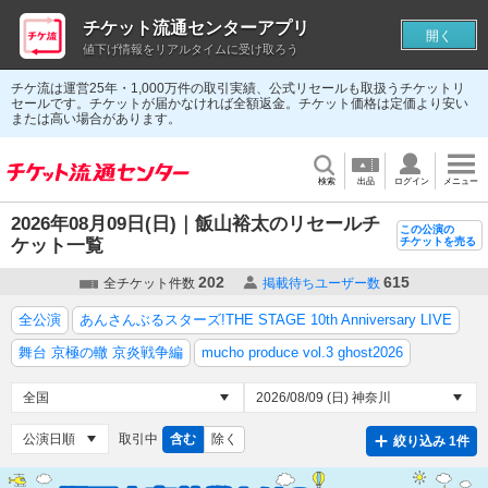
チケット流通センターアプリ
開く
値下げ情報をリアルタイムに受け取ろう
チケ流は運営25年・1,000万件の取引実績、公式リセールも取扱うチケットリ
セールです。チケットが届かなければ全額返金。チケット価格は定価より安い
または高い場合があります。
検索
出品
ログイン
メニュー
2026年08月09日(日)｜飯山裕太のリセールチ
この公演の
ケット一覧
チケットを売る
202
615
全チケット件数
掲載待ちユーザー数
全公演
あんさんぶるスターズ!THE STAGE 10th Anniversary LIVE
舞台 京極の轍 京炎戦争編
mucho produce vol.3 ghost2026
取引中
含む
除く
絞り込み 1件