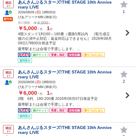
あんさんぶるスターズ!THE STAGE 10th Annive
明日
rsary LIVE
まで
1
2026/08/09 (
日
) 18時00分
ぴあアリーナMM (神奈川)
￥9,000
前の価格：
￥5,000
1
/ 枚
枚
4階スタンド1列160～180番（通路5席以内 ［取引成立
後の公演中止対応：返金対応はできません］ 2026年08月
09日17時00分発送予定
最寄駅または会場で手渡しします。 ...
紙チケット
受渡し指定
女性名義
塗りつぶしなし
質問受付
あんさんぶるスターズ!THE STAGE 10th Annive
明日
rsary LIVE
まで
2
2026/08/09 (
日
) 18時00分
ぴあアリーナMM (神奈川)
￥6,000
1
/ 枚
枚
2階 6列 180-200番 2026年08月07日発送予定
最寄駅または会場で手渡しします。 ...
紙チケット
受渡し指定
女性名義
塗りつぶしなし
質問受付
あんさんぶるスターズ!THE STAGE 10th Annive
明日
rsary LIVE
まで