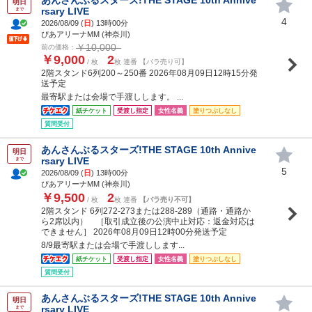
明日
rsary LIVE
まで
4
2026/08/09 (
日
) 13時00分
ぴあアリーナMM (神奈川)
￥10,000
前の価格：
￥9,000
2
/ 枚
枚 連番 【バラ売り可】
2階スタンド6列200～250番 2026年08月09日12時15分発
送予定
最寄駅または会場で手渡しします。 ...
紙チケット
受渡し指定
女性名義
塗りつぶしなし
質問受付
あんさんぶるスターズ!THE STAGE 10th Annive
明日
rsary LIVE
まで
5
2026/08/09 (
日
) 13時00分
ぴあアリーナMM (神奈川)
￥9,500
2
/ 枚
枚 連番
【バラ売り不可】
2階スタンド 6列272-273または288-289（通路・通路か
ら2席以内） ［取引成立後の公演中止対応：返金対応は
できません］ 2026年08月09日12時00分発送予定
8/9最寄駅または会場で手渡しします...
紙チケット
受渡し指定
女性名義
塗りつぶしなし
質問受付
あんさんぶるスターズ!THE STAGE 10th Annive
明日
rsary LIVE
まで