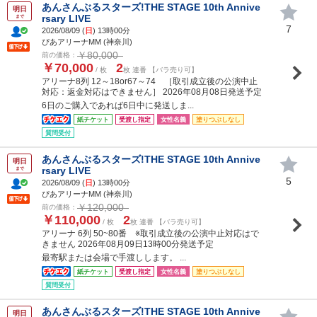
あんさんぶるスターズ!THE STAGE 10th Annive
明日
rsary LIVE
まで
7
2026/08/09 (
日
) 13時00分
ぴあアリーナMM (神奈川)
￥80,000
前の価格：
￥70,000
2
/ 枚
枚 連番 【バラ売り可】
アリーナ8列 12～18or67～74 ［取引成立後の公演中止
対応：返金対応はできません］ 2026年08月08日発送予定
6日のご購入であれば6日中に発送しま...
紙チケット
受渡し指定
女性名義
塗りつぶしなし
質問受付
あんさんぶるスターズ!THE STAGE 10th Annive
明日
rsary LIVE
まで
5
2026/08/09 (
日
) 13時00分
ぴあアリーナMM (神奈川)
￥120,000
前の価格：
￥110,000
2
/ 枚
枚 連番 【バラ売り可】
アリーナ 6列 50~80番 ※取引成立後の公演中止対応はで
きません 2026年08月09日13時00分発送予定
最寄駅または会場で手渡しします。 ...
紙チケット
受渡し指定
女性名義
塗りつぶしなし
質問受付
あんさんぶるスターズ!THE STAGE 10th Annive
明日