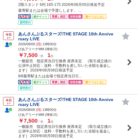
2階スタンド 6列 165-175 2026年08月05日発送予定
最寄駅または会場で手渡しします。 ...
紙チケット
受渡し指定
女性名義
塗りつぶしなし
質問受付
あんさんぶるスターズ!THE STAGE 10th Annive
今日
rsary LIVE
まで
2026/08/09 (
日
) 13時00分
ぴあアリーナMM (神奈川)
￥7,500
1
/ 枚
枚
一般販売 指定席当日引換券 座席未定 ［取引成立後の
公演中止対応：送料・手数料を差し引いた全額を返金し
ます］ 2026年08月08日発送予定
8/8最寄駅または会場で指定席当日引...
紙チケット
受渡し指定
女性名義
塗りつぶしなし
質問受付
あんさんぶるスターズ!THE STAGE 10th Annive
今日
rsary LIVE
まで
2026/08/09 (
日
) 13時00分
ぴあアリーナMM (神奈川)
￥7,500
1
/ 枚
枚
一般販売 指定席当日引換券 座席未定 ［取引成立後の
公演中止対応：送料・手数料を差し引いた全額を返金し
ます］ 2026年08月08日発送予定