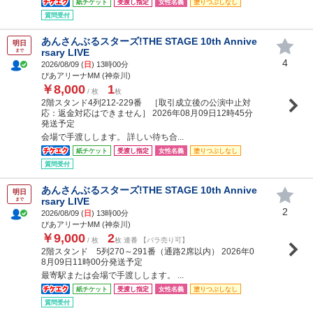
紙チケット
受渡し指定
女性名義
塗りつぶしなし
質問受付
あんさんぶるスターズ!THE STAGE 10th Annive
明日
rsary LIVE
まで
4
2026/08/09 (
日
) 13時00分
ぴあアリーナMM (神奈川)
￥8,000
1
/ 枚
枚
2階スタンド4列212-229番 ［取引成立後の公演中止対
応：返金対応はできません］ 2026年08月09日12時45分
発送予定
会場で手渡しします。 詳しい待ち合...
紙チケット
受渡し指定
女性名義
塗りつぶしなし
質問受付
あんさんぶるスターズ!THE STAGE 10th Annive
明日
rsary LIVE
まで
2
2026/08/09 (
日
) 13時00分
ぴあアリーナMM (神奈川)
￥9,000
2
/ 枚
枚 連番 【バラ売り可】
2階スタンド 5列270～291番（通路2席以内） 2026年0
8月09日11時00分発送予定
最寄駅または会場で手渡しします。 ...
紙チケット
受渡し指定
女性名義
塗りつぶしなし
質問受付