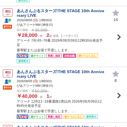
質問受付
あんさんぶるスターズ!THE STAGE 10th Annive
明日
rsary LIVE
まで
14
2026/08/09 (
日
) 13時00分
ぴあアリーナMM (神奈川)
￥30,000
前の価格：
￥28,000
2
/ 枚
枚 連番 【バラ売り可】
アリーナ 7列 65~76番 2026年08月09日12時30分発送予
定
最寄駅または会場で手渡しします。 ...
紙チケット
受渡し指定
女性名義
塗りつぶしなし
質問受付
あんさんぶるスターズ!THE STAGE 10th Annive
明日
rsary LIVE
まで
8
2026/08/09 (
日
) 13時00分
ぴあアリーナMM (神奈川)
￥50,000
前の価格：
￥40,000
1
/ 枚
枚
アリーナ 12列11~18番通路2席以内 2026年08月09日12
時45分発送予定
最寄駅または会場で手渡しします。 ...
紙チケット
受渡し指定
塗りつぶしなし
質問受付