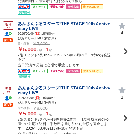
公演期間中に最寄駅または会場で手渡し...
紙チケット
受渡し指定
女性名義
塗りつぶしなし
質問受付
あんさんぶるスターズ!THE STAGE 10th Annive
明日
rsary LIVE
まで
4
2026/08/09 (
日
) 18時00分
ぴあアリーナMM (神奈川)
￥7,000
前の価格：
￥5,000
1
/ 枚
枚
2階スタンド5列166～196 2026年08月09日17時45分発送
予定
当日開演20分前に会場で手渡しします...
紙チケット
受渡し指定
女性名義
塗りつぶしなし
質問受付
あんさんぶるスターズ!THE STAGE 10th Annive
明日
rsary LIVE
まで
2
2026/08/09 (
日
) 18時00分
ぴあアリーナMM (神奈川)
￥8,000
前の価格：
￥5,000
1
/ 枚
枚
2階スタンド7列40～43番 通路2席内 ［取引成立後の公
演中止対応：送料・手数料を差し引いた全額を返金しま
す］ 2026年08月09日17時30分発送予定
会場で手渡しします。 詳しい待ち合...