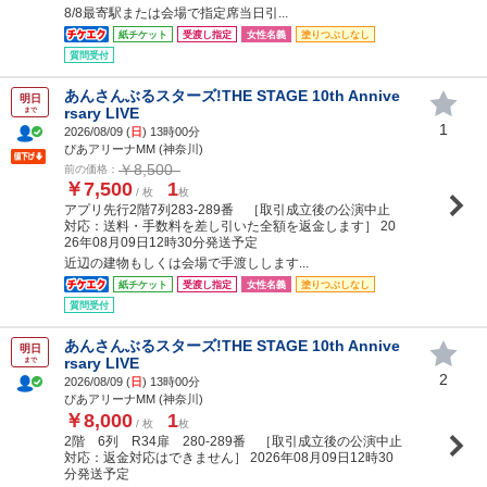
8/8最寄駅または会場で指定席当日引...
紙チケット
受渡し指定
女性名義
塗りつぶしなし
質問受付
あんさんぶるスターズ!THE STAGE 10th Annive
明日
rsary LIVE
まで
1
2026/08/09 (
日
) 13時00分
ぴあアリーナMM (神奈川)
￥8,500
前の価格：
￥7,500
1
/ 枚
枚
アプリ先行2階7列283-289番 ［取引成立後の公演中止
対応：送料・手数料を差し引いた全額を返金します］ 20
26年08月09日12時30分発送予定
近辺の建物もしくは会場で手渡しします...
紙チケット
受渡し指定
女性名義
塗りつぶしなし
質問受付
あんさんぶるスターズ!THE STAGE 10th Annive
明日
rsary LIVE
まで
2
2026/08/09 (
日
) 13時00分
ぴあアリーナMM (神奈川)
￥8,000
1
/ 枚
枚
2階 6列 R34扉 280-289番 ［取引成立後の公演中止
対応：返金対応はできません］ 2026年08月09日12時30
分発送予定