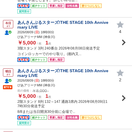
紙チケット
受渡し指定
女性名義
塗りつぶしなし
質問受付
あんさんぶるスターズ!THE STAGE 10th Annive
今日
rsary LIVE
まで
4
2026/08/09 (
日
) 18時00分
ぴあアリーナMM (神奈川)
￥5,000
1
/ 枚
枚
3階スタンド 3列 240番台 2026年08月08日発送予定
コインロッカーでのやり取り。(都内又...
紙チケット
受渡し指定
あんさんぶるスターズ!THE STAGE 10th Annive
明日
rsary LIVE
まで
2
2026/08/09 (
日
) 18時00分
ぴあアリーナMM (神奈川)
￥8,000
前の価格：
￥5,000
1
/ 枚
枚
2階スタンド 8列 132～147 通路3席内 2026年08月09日1
7時30分発送予定
8/8または当日開演30分前に会場で...
紙チケット
受渡し指定
女性名義
塗りつぶしなし
質問受付