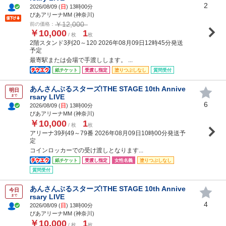
2
2026/08/09 (
日
) 13時00分
ぴあアリーナMM (神奈川)
￥12,000
前の価格：
￥10,000
1
/ 枚
枚
2階スタンド3列20～120 2026年08月09日12時45分発送
予定
最寄駅または会場で手渡しします。 ...
紙チケット
受渡し指定
塗りつぶしなし
質問受付
あんさんぶるスターズ!THE STAGE 10th Annive
明日
rsary LIVE
まで
6
2026/08/09 (
日
) 13時00分
ぴあアリーナMM (神奈川)
￥10,000
1
/ 枚
枚
アリーナ39列49～79番 2026年08月09日10時00分発送予
定
コインロッカーでの受け渡しとなります...
紙チケット
受渡し指定
女性名義
塗りつぶしなし
質問受付
あんさんぶるスターズ!THE STAGE 10th Annive
今日
rsary LIVE
まで
4
2026/08/09 (
日
) 13時00分
ぴあアリーナMM (神奈川)
￥10,000
1
/ 枚
枚