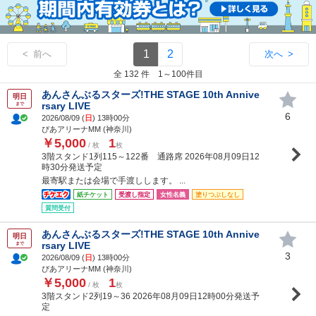
1
2
< 前へ
次へ >
全 132 件 1～100件目
あんさんぶるスターズ!THE STAGE 10th Annive
明日
rsary LIVE
まで
6
2026/08/09 (
日
) 13時00分
ぴあアリーナMM (神奈川)
￥5,000
1
/ 枚
枚
3階スタンド1列115～122番 通路席 2026年08月09日12
時30分発送予定
最寄駅または会場で手渡しします。 ...
紙チケット
受渡し指定
女性名義
塗りつぶしなし
質問受付
あんさんぶるスターズ!THE STAGE 10th Annive
明日
rsary LIVE
まで
3
2026/08/09 (
日
) 13時00分
ぴあアリーナMM (神奈川)
￥5,000
1
/ 枚
枚
3階スタンド2列19～36 2026年08月09日12時00分発送予
定