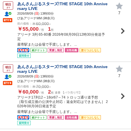
あんさんぶるスターズ!THE STAGE 10th Annive
明日
rsary LIVE
まで
7
2026/08/09 (
日
) 13時00分
ぴあアリーナMM (神奈川)
￥60,000
前の価格：
￥55,000
1
/ 枚
枚
アリーナ 3列 65-80番 2026年08月09日12時30分発送予
定
最寄駅または会場で手渡しします。 ...
紙チケット
受渡し指定
女性名義
塗りつぶしなし
質問受付
あんさんぶるスターズ!THE STAGE 10th Annive
明日
rsary LIVE
まで
7
2026/08/09 (
日
) 13時00分
ぴあアリーナMM (神奈川)
￥70,000
前の価格：
￥60,000
2
/ 枚
枚 連番 【バラ売り可】
アリーナ17列12～18or67～74 トロッコ通り道予想
［取引成立後の公演中止対応：返金対応はできません］ 2
026年08月08日発送予定
最寄駅または会場で手渡しします。 ...
紙チケット
受渡し指定
女性名義
塗りつぶしなし
質問受付