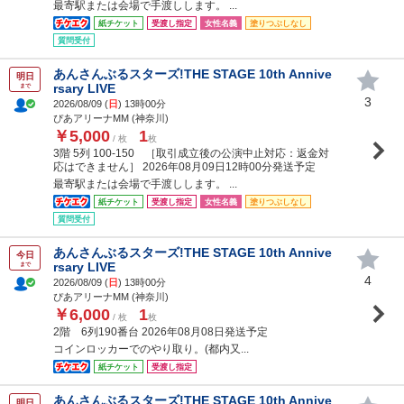
最寄駅または会場で手渡しします。 ...
紙チケット
受渡し指定
女性名義
塗りつぶしなし
質問受付
あんさんぶるスターズ!THE STAGE 10th Annive
明日
rsary LIVE
まで
3
2026/08/09 (
日
) 13時00分
ぴあアリーナMM (神奈川)
￥5,000
1
/ 枚
枚
3階 5列 100-150 ［取引成立後の公演中止対応：返金対
応はできません］ 2026年08月09日12時00分発送予定
最寄駅または会場で手渡しします。 ...
紙チケット
受渡し指定
女性名義
塗りつぶしなし
質問受付
あんさんぶるスターズ!THE STAGE 10th Annive
今日
rsary LIVE
まで
4
2026/08/09 (
日
) 13時00分
ぴあアリーナMM (神奈川)
￥6,000
1
/ 枚
枚
2階 6列190番台 2026年08月08日発送予定
コインロッカーでのやり取り。(都内又...
紙チケット
受渡し指定
あんさんぶるスターズ!THE STAGE 10th Annive
明日