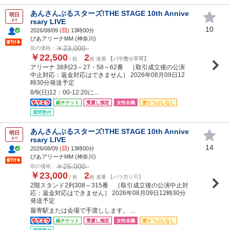
あんさんぶるスターズ!THE STAGE 10th Annive
明日
rsary LIVE
まで
10
2026/08/09 (
日
) 13時00分
ぴあアリーナMM (神奈川)
￥23,000
前の価格：
￥22,500
2
/ 枚
枚 連番
【バラ売り不可】
アリーナ 38列23～27・58～62番 ［取引成立後の公演
中止対応：返金対応はできません］ 2026年08月09日12
時30分発送予定
8/9(日)12：00-12:20に...
紙チケット
受渡し指定
女性名義
塗りつぶしなし
質問受付
あんさんぶるスターズ!THE STAGE 10th Annive
明日
rsary LIVE
まで
14
2026/08/09 (
日
) 13時00分
ぴあアリーナMM (神奈川)
￥25,000
前の価格：
￥23,000
2
/ 枚
枚 連番 【バラ売り可】
2階スタンド2列308～315番 ［取引成立後の公演中止対
応：返金対応はできません］ 2026年08月09日12時30分
発送予定
最寄駅または会場で手渡しします。 ...
紙チケット
受渡し指定
女性名義
塗りつぶしなし