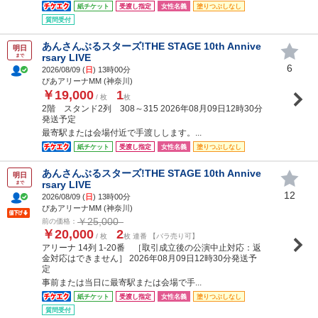
紙チケット
受渡し指定
女性名義
塗りつぶしなし
質問受付
あんさんぶるスターズ!THE STAGE 10th Annive
明日
rsary LIVE
まで
6
2026/08/09 (
日
) 13時00分
ぴあアリーナMM (神奈川)
￥19,000
1
/ 枚
枚
2階 スタンド2列 308～315 2026年08月09日12時30分
発送予定
最寄駅または会場付近で手渡しします。...
紙チケット
受渡し指定
女性名義
塗りつぶしなし
あんさんぶるスターズ!THE STAGE 10th Annive
明日
rsary LIVE
まで
12
2026/08/09 (
日
) 13時00分
ぴあアリーナMM (神奈川)
￥25,000
前の価格：
￥20,000
2
/ 枚
枚 連番 【バラ売り可】
アリーナ 14列 1-20番 ［取引成立後の公演中止対応：返
金対応はできません］ 2026年08月09日12時30分発送予
定
事前または当日に最寄駅または会場で手...
紙チケット
受渡し指定
女性名義
塗りつぶしなし
質問受付