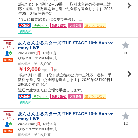
2階スタンド 4列 42～59番 ［取引成立後の公演中止対
応：送料・手数料を差し引いた全額を返金します］ 2026
年08月07日発送予定
7.9日に最寄駅または会場で手渡しし...
紙チケット
受渡し指定
女性名義
塗りつぶしなし
質問受付
あんさんぶるスターズ!THE STAGE 10th Annive
明日
rsary LIVE
まで
5
2026/08/09 (
日
) 13時00分
ぴあアリーナMM (神奈川)
￥13,000
前の価格：
￥12,000
1
/ 枚
枚
1階25列1-5番 ［取引成立後の公演中止対応：送料・手
数料を差し引いた全額を返金します］ 2026年08月09日1
2時30分発送予定
近辺の建物または会場で手渡しします。...
紙チケット
受渡し指定
女性名義
塗りつぶしなし
質問受付
あんさんぶるスターズ!THE STAGE 10th Annive
明日
rsary LIVE
まで
10
2026/08/09 (
日
) 13時00分
ぴあアリーナMM (神奈川)
￥15,000
前の価格：