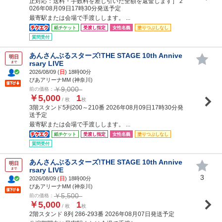
止対応：送料・手数料を差し引いた全額を返金します］ 2
026年08月09日17時30分発送予定
最寄駅または会場で手渡しします。 ...
紙チケット
受渡し指定
女性名義
塗りつぶしなし
質問受付
あんさんぶるスターズ!THE STAGE 10th Annive
明日
rsary LIVE
まで
2026/08/09 (
日
) 18時00分
ぴあアリーナMM (神奈川)
￥9,000
前の価格：
￥5,000
1
/ 枚
枚
3階スタンド5列200～210番 2026年08月09日17時30分発
送予定
最寄駅または会場で手渡しします。 ...
紙チケット
受渡し指定
女性名義
塗りつぶしなし
質問受付
あんさんぶるスターズ!THE STAGE 10th Annive
明日
rsary LIVE
まで
3
2026/08/09 (
日
) 18時00分
ぴあアリーナMM (神奈川)
￥5,500
前の価格：
￥5,000
1
/ 枚
枚
2階スタンド 8列 286-293番 2026年08月07日発送予定