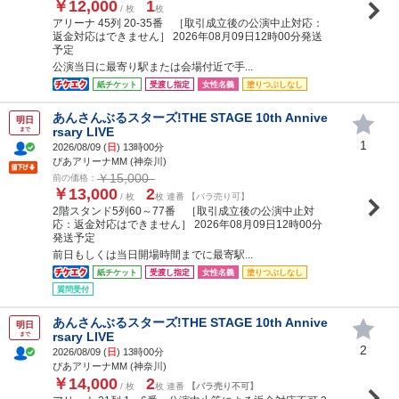
￥12,000
1
/ 枚
枚
アリーナ 45列 20-35番 ［取引成立後の公演中止対応：
返金対応はできません］ 2026年08月09日12時00分発送
予定
公演当日に最寄り駅または会場付近で手...
紙チケット
受渡し指定
女性名義
塗りつぶしなし
あんさんぶるスターズ!THE STAGE 10th Annive
明日
rsary LIVE
まで
1
2026/08/09 (
日
) 13時00分
ぴあアリーナMM (神奈川)
￥15,000
前の価格：
￥13,000
2
/ 枚
枚 連番 【バラ売り可】
2階スタンド5列60～77番 ［取引成立後の公演中止対
応：返金対応はできません］ 2026年08月09日12時00分
発送予定
前日もしくは当日開場時間までに最寄駅...
紙チケット
受渡し指定
女性名義
塗りつぶしなし
質問受付
あんさんぶるスターズ!THE STAGE 10th Annive
明日
rsary LIVE
まで
2
2026/08/09 (
日
) 13時00分
ぴあアリーナMM (神奈川)
￥14,000
2
/ 枚
枚 連番
【バラ売り不可】