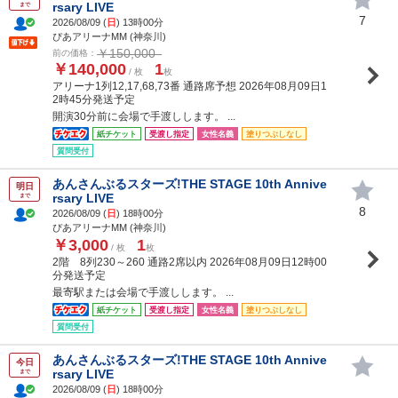
rsary LIVE
まで
7
2026/08/09 (
日
) 13時00分
ぴあアリーナMM (神奈川)
￥150,000
前の価格：
￥140,000
1
/ 枚
枚
アリーナ1列12,17,68,73番 通路席予想 2026年08月09日1
2時45分発送予定
開演30分前に会場で手渡しします。 ...
紙チケット
受渡し指定
女性名義
塗りつぶしなし
質問受付
あんさんぶるスターズ!THE STAGE 10th Annive
明日
rsary LIVE
まで
8
2026/08/09 (
日
) 18時00分
ぴあアリーナMM (神奈川)
￥3,000
1
/ 枚
枚
2階 8列230～260 通路2席以内 2026年08月09日12時00
分発送予定
最寄駅または会場で手渡しします。 ...
紙チケット
受渡し指定
女性名義
塗りつぶしなし
質問受付
あんさんぶるスターズ!THE STAGE 10th Annive
今日
rsary LIVE
まで
2026/08/09 (
日
) 18時00分