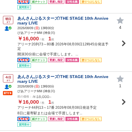
紙チケット
受渡し指定
女性名義
塗りつぶしなし
質問受付
あんさんぶるスターズ!THE STAGE 10th Annive
明日
rsary LIVE
まで
4
2026/08/09 (
日
) 13時00分
ぴあアリーナMM (神奈川)
￥16,000
1
/ 枚
枚
アリーナ20列73～80番 2026年08月09日12時45分発送予
定
開演30分前に会場で手渡しします。 ...
紙チケット
受渡し指定
女性名義
塗りつぶしなし
質問受付
あんさんぶるスターズ!THE STAGE 10th Annive
今日
rsary LIVE
まで
1
2026/08/09 (
日
) 13時00分
ぴあアリーナMM (神奈川)
￥18,000
前の価格：
￥16,000
1
/ 枚
枚
アリーナ44列13～17番 2026年08月08日発送予定
8日に最寄駅または会場で手渡しします...
紙チケット
受渡し指定
女性名義
塗りつぶしなし
質問受付