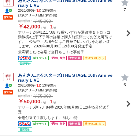
あんさんぶるスターズ!THE STAGE 10th Annive
明日
rsary LIVE
まで
7
2026/08/09 (
日
) 13時00分
ぴあアリーナMM (神奈川)
￥45,000
前の価格：
￥42,000
1
/ 枚
枚
アリーナ24列12.17.68.73番※いずれか通路横＆トロッコ
動線横※上手下手等の詳細は購入前質問にてお答え可能で
す。 公演中止の場合にはご自身で払い戻しをお願い致
します。 2026年08月09日12時30分発送予定
最寄駅または会場で当日もしくは事前手...
紙チケット
受渡し指定
女性名義
塗りつぶしなし
質問受付
あんさんぶるスターズ!THE STAGE 10th Annive
明日
rsary LIVE
まで
6
2026/08/09 (
日
) 13時00分
ぴあアリーナMM (神奈川)
￥55,000
前の価格：
￥50,000
1
/ 枚
枚
アリーナ6列 73~84番 2026年08月09日12時45分発送予
定
会場付近で手渡しします。 詳しい待...
紙チケット
受渡し指定
女性名義
塗りつぶしなし
質問受付