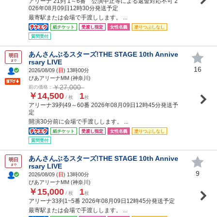
アリーナ 21列 1～6番 公演中止等による返金対応不可 2
026年08月09日12時30分発送予定
最寄駅または会場で手渡しします。 ...
紙チケット
受渡し指定
女性名義
塗りつぶしなし
質問受付
あんさんぶるスターズ!THE STAGE 10th Annive
明日
rsary LIVE
まで
16
2026/08/09 (
日
) 13時00分
ぴあアリーナMM (神奈川)
￥27,000
前の価格：
￥14,500
1
/ 枚
枚
アリーナ39列49～60番 2026年08月09日12時45分発送予
定
開演30分前に会場で手渡しします。 ...
紙チケット
受渡し指定
女性名義
塗りつぶしなし
質問受付
あんさんぶるスターズ!THE STAGE 10th Annive
明日
rsary LIVE
まで
9
2026/08/09 (
日
) 13時00分
ぴあアリーナMM (神奈川)
￥15,000
1
/ 枚
枚
アリーナ33列1~5番 2026年08月09日12時45分発送予定
最寄駅または会場で手渡しします。 ...