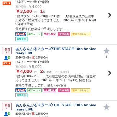
ぴあアリーナMM (神奈川)
￥4,000
前の価格：
￥3,500
1
/ 枚
枚
3階スタンド 2列 220番～230番 ［取引成立後の公演中
止対応：返金対応はできません］ 2026年08月09日16時0
0分発送予定
最寄駅または会場で手渡しします。 ...
紙チケット
受渡し指定
女性名義
塗りつぶしなし
質問受付
あんさんぶるスターズ!THE STAGE 10th Annive
明日
rsary LIVE
まで
1
2026/08/09 (
日
) 18時00分
ぴあアリーナMM (神奈川)
￥5,000
前の価格：
￥4,000
2
/ 枚
枚 連番 【バラ売り可】
3階1列189～200 ［取引成立後の公演中止対応：返金対
応はできません］ 2026年08月09日17時30分発送予定
会場で手渡しします。 詳しい待ち合...
紙チケット
受渡し指定
女性名義
塗りつぶしなし
質問受付
あんさんぶるスターズ!THE STAGE 10th Annive
明日
rsary LIVE
まで
2026/08/09 (
日
) 18時00分