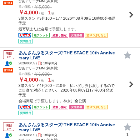
ぴあアリーナMM (神奈川)
￥5,000
前の価格：
￥4,000
1
/ 枚
枚
3階スタンド3列160～177 2026年08月09日16時00分発送
予定
最寄駅または会場で手渡しします。 ...
紙チケット
受渡し指定
女性名義
塗りつぶしなし
質問受付
あんさんぶるスターズ!THE STAGE 10th Annive
明日
rsary LIVE
まで
2026/08/09 (
日
) 18時00分
ぴあアリーナMM (神奈川)
￥6,000
前の価格：
￥4,000
1
/ 枚
枚
3階スタンド4列200～210番 払い戻し券お渡しするので
ご自身で対応ください。 2026年08月09日17時00分発送
予定
会場周辺で手渡しします。神奈川全公演...
紙チケット
受渡し指定
女性名義
塗りつぶしなし
質問受付
あんさんぶるスターズ!THE STAGE 10th Annive
明日
rsary LIVE
まで
1
2026/08/09 (
日
) 18時00分
ぴあアリーナMM (神奈川)