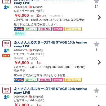
rsary LIVE
まで
14
2026/08/09 (
日
) 13時00分
ぴあアリーナMM (神奈川)
￥6,000
2
/ 枚
枚 連番 【バラ売り可】
2階6列120～130番 2026年08月09日12時30分発送予定
最寄駅または会場で手渡しします。 ...
紙チケット
受渡し指定
女性名義
塗りつぶしなし
質問受付
あんさんぶるスターズ!THE STAGE 10th Annive
明日
rsary LIVE
まで
1
2026/08/09 (
日
) 13時00分
ぴあアリーナMM (神奈川)
￥7,500
前の価格：
￥6,500
1
/ 枚
枚
2階スタンド7列175-183番内 2026年08月09日12時00分
発送予定
駅が同じであれば最寄り駅もしくは会場...
紙チケット
受渡し指定
女性名義
塗りつぶしなし
あんさんぶるスターズ!THE STAGE 10th Annive
明日
rsary LIVE
まで
2
2026/08/09 (
日
) 13時00分
ぴあアリーナMM (神奈川)
￥7,000
1
/ 枚
枚