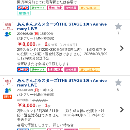
開演30分前までに最寄駅または会場で...
紙チケット
受渡し指定
女性名義
塗りつぶしなし
質問受付
あんさんぶるスターズ!THE STAGE 10th Annive
明日
rsary LIVE
まで
7
2026/08/09 (
日
) 13時00分
ぴあアリーナMM (神奈川)
￥8,000
2
/ 枚
枚 連番 【バラ売り可】
2階スタンド6列220~230番(通路3席以内) ［取引成立後
の公演中止対応：返金対応はできません］ 2026年08月09
日12時00分発送予定
最寄駅または会場で手渡しします。 ...
紙チケット
受渡し指定
女性名義
塗りつぶしなし
あんさんぶるスターズ!THE STAGE 10th Annive
明日
rsary LIVE
まで
6
2026/08/09 (
日
) 13時00分
ぴあアリーナMM (神奈川)
￥9,000
前の価格：
￥8,000
1
/ 枚
枚
2階スタンド3列206-211番 ［取引成立後の公演中止対
応：返金対応はできません］ 2026年08月09日12時45分
発送予定
会場で手渡しします。 詳しい待ち合...