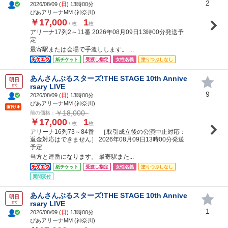
2
2026/08/09 (
日
) 13時00分
ぴあアリーナMM (神奈川)
￥17,000
1
/ 枚
枚
アリーナ17列2～11番 2026年08月09日13時00分発送予
定
最寄駅または会場で手渡しします。 ...
紙チケット
受渡し指定
女性名義
塗りつぶしなし
あんさんぶるスターズ!THE STAGE 10th Annive
明日
rsary LIVE
まで
9
2026/08/09 (
日
) 13時00分
ぴあアリーナMM (神奈川)
￥18,000
前の価格：
￥17,000
1
/ 枚
枚
アリーナ16列73～84番 ［取引成立後の公演中止対応：
返金対応はできません］ 2026年08月09日13時00分発送
予定
当方と連番になります。 最寄駅また...
紙チケット
受渡し指定
女性名義
塗りつぶしなし
質問受付
あんさんぶるスターズ!THE STAGE 10th Annive
明日
rsary LIVE
まで
1
2026/08/09 (
日
) 13時00分
ぴあアリーナMM (神奈川)