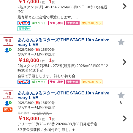
￥17,000
1
/ 枚
枚
2階スタンド8列148-164 2026年08月09日13時00分発送
予定
最寄駅または会場で手渡しします。 ...
紙チケット
受渡し指定
女性名義
塗りつぶしなし
質問受付
あんさんぶるスターズ!THE STAGE 10th Annive
明日
rsary LIVE
まで
2026/08/09 (
日
) 13時00分
ぴあアリーナMM (神奈川)
￥18,000
1
/ 枚
枚
2階スタンド3列254～272番(通路席) 2026年08月09日12
時30分発送予定
会場で手渡しします。 詳しい待ち合...
紙チケット
受渡し指定
女性名義
塗りつぶしなし
あんさんぶるスターズ!THE STAGE 10th Annive
今日
rsary LIVE
まで
6
2026/08/09 (
日
) 13時00分
ぴあアリーナMM (神奈川)
￥19,000
前の価格：
￥18,000
1
/ 枚
枚
アリーナ11列73～83番 2026年08月08日発送予定
8/8夜公演前後に会場付近手渡し。※...