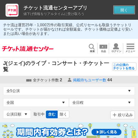
チケット流通センターアプリ
開く
値下げ情報をリアルタイムに受け取ろう
チケ流は運営25年・1,000万件の取引実績、公式リセールも取扱うチケットリ
セールです。チケットが届かなければ全額返金。チケット価格は定価より安い
または高い場合があります。
検索
出品
ログイン
メニュー
J(ジェイ)のライブ・コンサート・チケット一
この公演の
覧
チケットを売る
2
44
全チケット件数
掲載待ちユーザー数
取引中
含む
除く
絞り込み