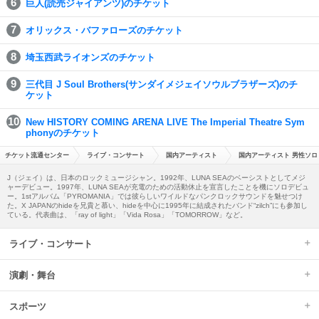
巨人(読売ジャイアンツ)のチケット
オリックス・バファローズのチケット
埼玉西武ライオンズのチケット
三代目 J Soul Brothers(サンダイメジェイソウルブラザーズ)のチ
ケット
New HISTORY COMING ARENA LIVE The Imperial Theatre Sym
phonyのチケット
チケット流通センター
ライブ・コンサート
国内アーティスト
国内アーティスト 男性ソロ
J（ジェイ）は、日本のロックミュージシャン。1992年、LUNA SEAのベーシストとしてメジ
ャーデビュー。1997年、LUNA SEAが充電のための活動休止を宣言したことを機にソロデビュ
ー。1stアルバム「PYROMANIA」では彼らしいワイルドなパンクロックサウンドを魅せつけ
た。X JAPANのhideを兄貴と慕い、hideを中心に1995年に結成されたバンド“zilch”にも参加し
ている。代表曲は、「ray of light」「Vida Rosa」「TOMORROW」など。
ライブ・コンサート
演劇・舞台
スポーツ