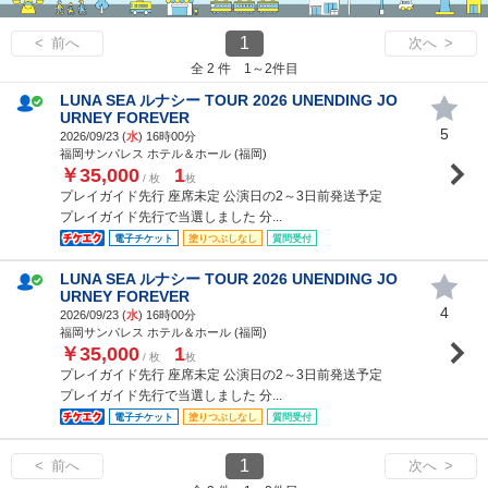
1
< 前へ
次へ >
全 2 件 1～2件目
LUNA SEA ルナシー TOUR 2026 UNENDING JO
URNEY FOREVER
5
2026/09/23 (
水
) 16時00分
福岡サンパレス ホテル＆ホール (福岡)
￥35,000
1
/ 枚
枚
プレイガイド先行 座席未定 公演日の2～3日前発送予定
プレイガイド先行で当選しました 分...
電子チケット
塗りつぶしなし
質問受付
LUNA SEA ルナシー TOUR 2026 UNENDING JO
URNEY FOREVER
4
2026/09/23 (
水
) 16時00分
福岡サンパレス ホテル＆ホール (福岡)
￥35,000
1
/ 枚
枚
プレイガイド先行 座席未定 公演日の2～3日前発送予定
プレイガイド先行で当選しました 分...
電子チケット
塗りつぶしなし
質問受付
1
< 前へ
次へ >