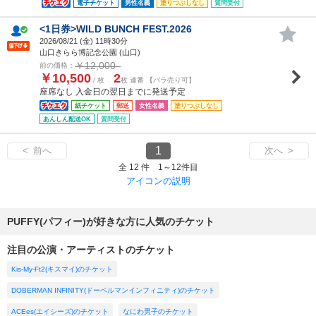
電子チケット
男性名義
塗りつぶしなし
質問受付
<1日券>WILD BUNCH FEST.2026
2026/08/21 (
金
) 11時30分
山口きらら博記念公園 (山口)
￥12,000
前の価格：
￥10,500
2
/ 枚
枚 連番 【バラ売り可】
座席なし 入金日の翌日までに発送予定
紙チケット
郵送
女性名義
塗りつぶしなし
あんしん配送OK
質問受付
1
< 前へ
次へ >
全 12 件 1～12件目
アイコンの説明
PUFFY(パフィー)が好きな方に人気のチケット
注目の公演・アーティストのチケット
Kis-My-Ft2(キスマイ)のチケット
DOBERMAN INFINITY(ドーベルマンインフィニティ)のチケット
ACEes(エイシーズ)のチケット
なにわ男子のチケット