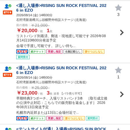
<通し入場券>RISING SUN ROCK FESTIVAL 202
6 in EZO
3
2026/08/14 (
金
) 14時00分
石狩湾新港樽川ふ頭横野外特設ステージ (北海道)
￥21,000
前の価格：
￥20,000
1
/ 枚
枚
リストバンド到着済、郵送・現地渡し可能です 2026年08
月14日10時00分発送予定
会場で手渡し可能です。 詳しい待ち...
紙チケット
受渡し指定
名義記載なし
塗りつぶしなし
質問受付
<通し入場券>RISING SUN ROCK FESTIVAL 202
6 in EZO
1
2026/08/14 (
金
) 14時00分
石狩湾新港樽川ふ頭横野外特設ステージ (北海道)
￥25,000
前の価格：
￥23,000
3
/ 枚
枚 連番
【バラ売り不可】
早期特典3つポーチ、入場リストバンド3本 ［取引成立後
の公演中止対応：こちらでの販売額を返金します］ 2026
年08月13日発送予定
札幌市内近郊または13日に会場付近で...
紙チケット
受渡し指定
塗りつぶしなし
質問受付
<テントサイト付通し入場券>RISING SUN ROCK