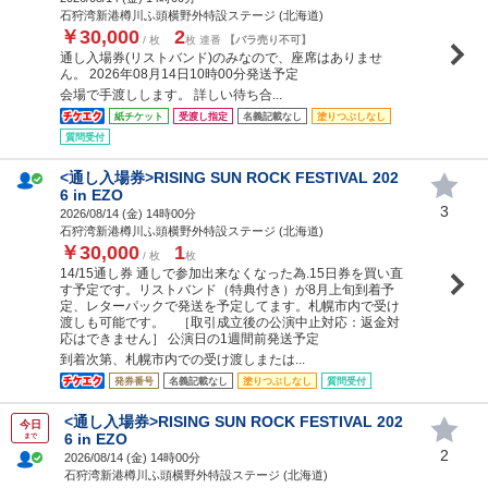
石狩湾新港樽川ふ頭横野外特設ステージ (北海道)
￥30,000
2
/ 枚
枚 連番
【バラ売り不可】
通し入場券(リストバンド)のみなので、座席はありませ
ん。 2026年08月14日10時00分発送予定
会場で手渡しします。 詳しい待ち合...
紙チケット
受渡し指定
名義記載なし
塗りつぶしなし
質問受付
<通し入場券>RISING SUN ROCK FESTIVAL 202
6 in EZO
3
2026/08/14 (
金
) 14時00分
石狩湾新港樽川ふ頭横野外特設ステージ (北海道)
￥30,000
1
/ 枚
枚
14/15通し券 通しで参加出来なくなった為.15日券を買い直
す予定です。リストバンド（特典付き）が8月上旬到着予
定、レターパックで発送を予定してます。札幌市内で受け
渡しも可能です。 ［取引成立後の公演中止対応：返金対
応はできません］ 公演日の1週間前発送予定
到着次第、札幌市内での受け渡しまたは...
発券番号
名義記載なし
塗りつぶしなし
質問受付
<通し入場券>RISING SUN ROCK FESTIVAL 202
今日
6 in EZO
まで
2
2026/08/14 (
金
) 14時00分
石狩湾新港樽川ふ頭横野外特設ステージ (北海道)