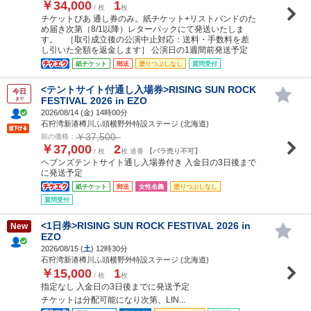
￥34,000
1
/ 枚
枚
チケットぴあ 通し券のみ。紙チケット+リストバンドのた
め届き次第（8/1以降）レターパックにて発送いたしま
す。 ［取引成立後の公演中止対応：送料・手数料を差
し引いた全額を返金します］ 公演日の1週間前発送予定
紙チケット
郵送
塗りつぶしなし
質問受付
<テントサイト付通し入場券>RISING SUN ROCK
今日
FESTIVAL 2026 in EZO
まで
2026/08/14 (
金
) 14時00分
石狩湾新港樽川ふ頭横野外特設ステージ (北海道)
￥37,500
前の価格：
￥37,000
2
/ 枚
枚 連番
【バラ売り不可】
ヘブンズテントサイト通し入場券付き 入金日の3日後まで
に発送予定
紙チケット
郵送
女性名義
塗りつぶしなし
質問受付
<1日券>RISING SUN ROCK FESTIVAL 2026 in
New
EZO
2026/08/15 (
土
) 12時30分
石狩湾新港樽川ふ頭横野外特設ステージ (北海道)
￥15,000
1
/ 枚
枚
指定なし 入金日の3日後までに発送予定
チケットは分配可能になり次第、LIN...