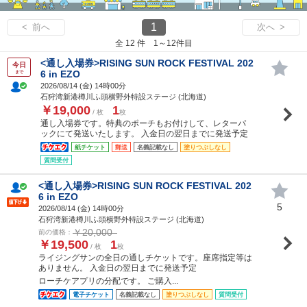
1
< 前へ
次へ >
全 12 件 1～12件目
<通し入場券>RISING SUN ROCK FESTIVAL 202
今日
6 in EZO
まで
2026/08/14 (
金
) 14時00分
石狩湾新港樽川ふ頭横野外特設ステージ (北海道)
￥19,000
1
/ 枚
枚
通し入場券です。特典のポーチもお付けして、レターパ
ックにて発送いたします。 入金日の翌日までに発送予定
紙チケット
郵送
名義記載なし
塗りつぶしなし
質問受付
<通し入場券>RISING SUN ROCK FESTIVAL 202
6 in EZO
5
2026/08/14 (
金
) 14時00分
石狩湾新港樽川ふ頭横野外特設ステージ (北海道)
￥20,000
前の価格：
￥19,500
1
/ 枚
枚
ライジングサンの全日の通しチケットです。座席指定等は
ありません。 入金日の翌日までに発送予定
ローチケアプリの分配です。 ご購入...
電子チケット
名義記載なし
塗りつぶしなし
質問受付