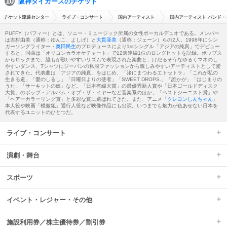
阪神タイガースのチケット
チケット流通センター
ライブ・コンサート
国内アーティスト
国内アーティスト バンド・
PUFFY（パフィー）とは、ソニー・ミュージック所属の女性ボーカルデュオである。メンバー
は吉村由美（通称：ゆんこ、よしげ）と
大貫亜美
（通称：ジェーン）らの2人。1996年にシン
ガーソングライター・
奥田民生
のプロデュースにより1stシングル「アジアの純真」でデビュー
すると、同曲は「オリコンカラオケチャート」で12週連続1位のロングヒットを記録。ポップス
からロックまで、誰もが歌いやすいリズムで表現された楽曲と、けだるそうなゆるくマネのし
やすいダンス、Tシャツにジーパンの私服ファッションから親しみやすいアーティストとして愛
されてきた。代表曲は「アジアの純真」をはじめ、「渚にまつわるエトセトラ」「これが私の
生きる道」「愛のしるし」「日曜日よりの使者」「SWEET DROPS.」「誰かが」「はじまりの
うた」「サーキットの娘」など。「日本有線大賞」の最優秀新人賞や「日本ゴールドディスク
大賞」のポップ・アルバム・オブ・ザ・イヤーなど音楽系のほか、「ベストジーニスト賞」や
「ヘアーカラーリング賞」と多彩な賞に選ばれてきた。また、アニメ「
クレヨンしんちゃん
」
本人役や映画「模倣犯」通行人役など映像作品にも出演。いつまでも魅力が色あせない日本を
代表するユニットのひとつだ。
ライブ・コンサート
演劇・舞台
スポーツ
イベント・レジャー・その他
施設利用券／株主優待券／割引券