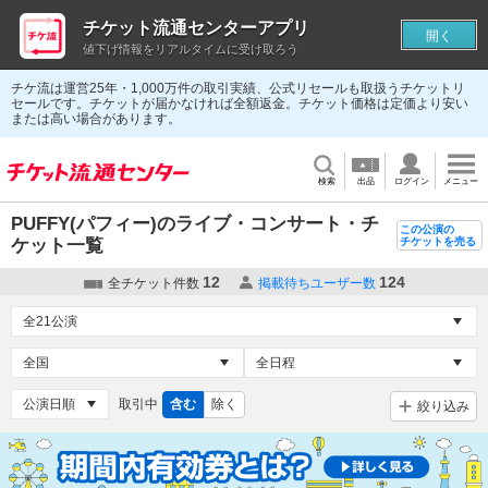
チケット流通センターアプリ
開く
値下げ情報をリアルタイムに受け取ろう
チケ流は運営25年・1,000万件の取引実績、公式リセールも取扱うチケットリ
セールです。チケットが届かなければ全額返金。チケット価格は定価より安い
または高い場合があります。
検索
出品
ログイン
メニュー
PUFFY(パフィー)のライブ・コンサート・チ
この公演の
ケット一覧
チケットを売る
12
124
全チケット件数
掲載待ちユーザー数
取引中
含む
除く
絞り込み