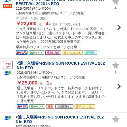
FESTIVAL 2026 in EZO
4
2026/08/14 (
金
) 14時00分
石狩湾新港樽川ふ頭横野外特設ステージ (北海道)
￥26,000
前の価格：
￥23,000
4
/ 枚
枚 連番
【バラ売り不可】
一次先行事前リストバンド、特典。 Happiness1区画、ヘ
ブンズ駐車場1台分、通しリストバンド3本、 買い手都合
は一切返金致しません。 公式より中止のアナウンスがあ
った場合のみ。 2026年08月09日発送予定
早期特典のリストバンドとポーチがは早...
紙チケット
受渡し指定
塗りつぶしなし
質問受付
<通し入場券>RISING SUN ROCK FESTIVAL 202
今日
6 in EZO
まで
1
2026/08/14 (
金
) 14時00分
石狩湾新港樽川ふ頭横野外特設ステージ (北海道)
￥25,000
1
/ 枚
枚
通し入場券・リストバンドです。特典のポーチもお付け
します。速やかにレターパックで発送します。 送料・
手数料を差し引いた全額を返金します 入金日の3日後まで
に発送予定
紙チケット
郵送
名義記載なし
塗りつぶしなし
<通し入場券>RISING SUN ROCK FESTIVAL 202
6 in EZO
2026/08/14 (
金
) 14時00分