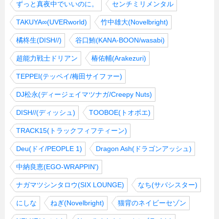
ずっと真夜中でいいのに。
センチミリメンタル
TAKUYA∞(UVERworld)
竹中雄大(Novelbright)
橘柊生(DISH//)
谷口鮪(KANA-BOON/wasabi)
超能力戦士ドリアン
椿佑輔(Arakezuri)
TEPPEI(テッペイ/梅田サイファー)
DJ松永(ディージェイマツナガ/Creepy Nuts)
DISH//(ディッシュ)
TOOBOE(トオボエ)
TRACK15(トラックフィフティーン)
Deu(ドイ/PEOPLE 1)
Dragon Ash(ドラゴンアッシュ)
中納良恵(EGO-WRAPPIN')
ナガマツシンタロウ(SIX LOUNGE)
なち(サバシスター)
にしな
ねぎ(Novelbright)
猫背のネイビーセゾン