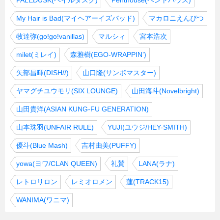
My Hair is Bad(マイヘアーイズバッド)
マカロニえんぴつ
牧達弥(go!go!vanillas)
マルシィ
宮本浩次
milet(ミレイ)
森雅樹(EGO-WRAPPIN’)
矢部昌暉(DISH//)
山口隆(サンボマスター)
ヤマグチユウモリ(SIX LOUNGE)
山田海斗(Novelbright)
山田貴洋(ASIAN KUNG-FU GENERATION)
山本珠羽(UNFAIR RULE)
YUJI(ユウジ/HEY-SMITH)
優斗(Blue Mash)
吉村由美(PUFFY)
yowa(ヨワ/CLAN QUEEN)
礼賛
LANA(ラナ)
レトロリロン
レミオロメン
蓮(TRACK15)
WANIMA(ワニマ)