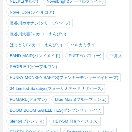
NELKE(ネルケ)
Novelbright(ノーベルブライト)
Novel Core(ノベルコア)
長谷川カオナシ(クリープハイプ)
長谷川大喜(マカロニえんぴつ)
はっとり(マカロニえんぴつ)
ハルカミライ
BAND-MAID(バンドメイド)
PUFFY(パフィー)
平井大
PEOPLE 1(ピープルワン)
FUNKY MONKEY BΛBY’S(ファンキーモンキーベイビーズ)
04 Limited Sazabys(フォーリミテッドサザビーズ)
FOMARE(フォマレ)
Blue Mash(ブルーマッシュ)
BOOM BOOM SATELLITES(ブンブンサテライツ)
plenty(プレンティ)
HEY-SMITH(ヘイスミス)
PALEDUSK(ペイルダスク)
Penthouse(ペントハウス)