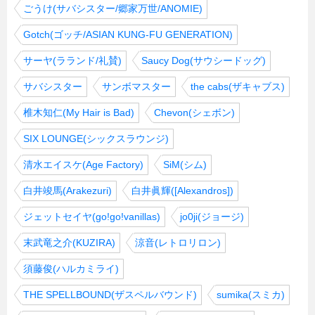
ごうけ(サバシスター/郷家万世/ANOMIE)
Gotch(ゴッチ/ASIAN KUNG-FU GENERATION)
サーヤ(ラランド/礼賛)
Saucy Dog(サウシードッグ)
サバシスター
サンボマスター
the cabs(ザキャブス)
椎木知仁(My Hair is Bad)
Chevon(シェボン)
SIX LOUNGE(シックスラウンジ)
清水エイスケ(Age Factory)
SiM(シム)
白井竣馬(Arakezuri)
白井眞輝([Alexandros])
ジェットセイヤ(go!go!vanillas)
jo0ji(ジョージ)
末武竜之介(KUZIRA)
涼音(レトロリロン)
須藤俊(ハルカミライ)
THE SPELLBOUND(ザスペルバウンド)
sumika(スミカ)