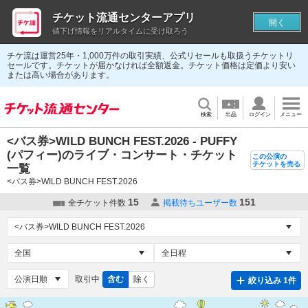
チケット流通センターアプリ
開く
値下げ情報をリアルタイムに受け取ろう
チケ流は運営25年・1,000万件の取引実績、公式リセールも取扱うチケットリ
セールです。チケットが届かなければ全額返金。チケット価格は定価より安い
または高い場合があります。
検索
出品
ログイン
メニュー
<バス券>WILD BUNCH FEST.2026 - PUFFY
(パフィー)のライブ・コンサート・チケット
この公演の
チケットを売る
一覧
<バス券>WILD BUNCH FEST.2026
15
151
全チケット件数
掲載待ちユーザー数
取引中
含む
除く
絞り込み 1件