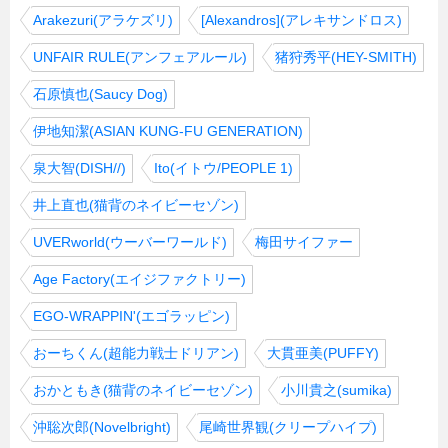
Arakezuri(アラケズリ)
[Alexandros](アレキサンドロス)
UNFAIR RULE(アンフェアルール)
猪狩秀平(HEY-SMITH)
石原慎也(Saucy Dog)
伊地知潔(ASIAN KUNG-FU GENERATION)
泉大智(DISH//)
Ito(イトウ/PEOPLE 1)
井上直也(猫背のネイビーセゾン)
UVERworld(ウーバーワールド)
梅田サイファー
Age Factory(エイジファクトリー)
EGO-WRAPPIN'(エゴラッピン)
おーちくん(超能力戦士ドリアン)
大貫亜美(PUFFY)
おかともき(猫背のネイビーセゾン)
小川貴之(sumika)
沖聡次郎(Novelbright)
尾崎世界観(クリープハイプ)