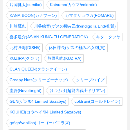
片岡健太(sumika)
Katsuma(カツマ/coldrain)
KANA-BOON(カナブーン)
カマタリョウガ(FOMARE)
川崎鷹也
川谷絵音(ゲスの極み乙女/indigo la End/礼賛)
喜多建介(ASIAN KUNG-FU GENERATION)
キタニタツヤ
北村匠海(DISH//)
休日課長(ゲスの極み乙女/礼賛)
KUZIRA(クジラ)
熊野和也(KUZIRA)
CLAN QUEEN(クランクイーン)
Creepy Nuts(クリーピーナッツ)
クリープハイプ
圭吾(Novelbright)
けつぷり(超能力戦士ドリアン)
GEN(ゲン/04 Limited Sazabys)
coldrain(コールドレイン)
KOUHEI(コウヘイ/04 Limited Sazabys)
go!go!vanillas(ゴーゴーバニラズ)