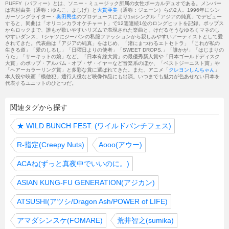
PUFFY（パフィー）とは、ソニー・ミュージック所属の女性ボーカルデュオである。メンバー
は吉村由美（通称：ゆんこ、よしげ）と
大貫亜美
（通称：ジェーン）らの2人。1996年にシン
ガーソングライター・
奥田民生
のプロデュースにより1stシングル「アジアの純真」でデビュー
すると、同曲は「オリコンカラオケチャート」で12週連続1位のロングヒットを記録。ポップス
からロックまで、誰もが歌いやすいリズムで表現された楽曲と、けだるそうなゆるくマネのし
やすいダンス、Tシャツにジーパンの私服ファッションから親しみやすいアーティストとして愛
されてきた。代表曲は「アジアの純真」をはじめ、「渚にまつわるエトセトラ」「これが私の
生きる道」「愛のしるし」「日曜日よりの使者」「SWEET DROPS.」「誰かが」「はじまりの
うた」「サーキットの娘」など。「日本有線大賞」の最優秀新人賞や「日本ゴールドディスク
大賞」のポップ・アルバム・オブ・ザ・イヤーなど音楽系のほか、「ベストジーニスト賞」や
「ヘアーカラーリング賞」と多彩な賞に選ばれてきた。また、アニメ「
クレヨンしんちゃん
」
本人役や映画「模倣犯」通行人役など映像作品にも出演。いつまでも魅力が色あせない日本を
代表するユニットのひとつだ。
関連タグから探す
★
WILD BUNCH FEST. (ワイルドバンチフェス)
R-指定(Creepy Nuts)
Aooo(アウー)
ACAね(ずっと真夜中でいいのに。)
ASIAN KUNG-FU GENERATION(アジカン)
ATSUSHI(アツシ/Dragon Ash/POWER of LIFE)
アマダシンスケ(FOMARE)
荒井智之(sumika)