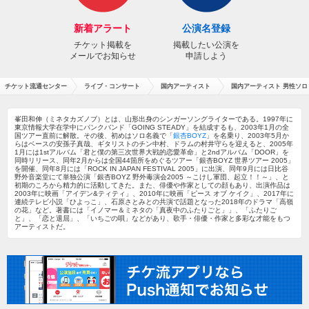
新着アラート
公演名登録
チケット掲載を
掲載したい公演を
メールでお知らせ
申請しよう
チケット流通センター
ライブ・コンサート
国内アーティスト
国内アーティスト 男性ソロ
峯田和伸（ミネタカズノブ）とは、山形出身のシンガーソングライターである。1997年に
東京情報大学在学中にパンクバンド「GOING STEADY」を結成するも、2003年1月の全
国ツアー直前に解散。その後、初めはソロ名義で「
銀杏BOYZ
」を名乗り、2003年5月か
らはベースの安孫子真哉、ギタリストのチン中村、ドラムの村井守らを迎えると、2005年
1月には1stアルバム「君と僕の第三次世界大戦的恋愛革命」と2ndアルバム「DOOR」を
同時リリース、同年2月からは全国44箇所をめぐるツアー「銀杏BOYZ 世界ツアー 2005」
を開催、同年8月には「ROCK IN JAPAN FESTIVAL 2005」に出演、同年9月には日比谷
野外音楽堂にて単独公演「銀杏BOYZ 野外毒演会2005 ～こけし軍団、起立！！～」、と
初期のころから精力的に活動してきた。また、俳優や作家としての顔もあり、出演作品は
2003年に映画「アイデン&ティティ」、2010年に映画「ピース オブ ケイク」、2017年に
連続テレビ小説「ひよっこ」、石原さとみとの共演で話題となった2018年のドラマ「高嶺
の花」など。著書には「イノマー＆ミネタの「真夜中のふたりごと」」、「ふたりご
と」、「恋と退屈」、「いちごの唄」などがあり、歌手・俳優・作家と多彩な才能をもつ
アーティストだ。