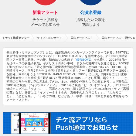
新着アラート
公演名登録
チケット掲載を
掲載したい公演を
メールでお知らせ
申請しよう
チケット流通センター
ライブ・コンサート
国内アーティスト
国内アーティスト 男性ソロ
峯田和伸（ミネタカズノブ）とは、山形出身のシンガーソングライターである。1997年に
東京情報大学在学中にパンクバンド「GOING STEADY」を結成するも、2003年1月の全
国ツアー直前に解散。その後、初めはソロ名義で「
銀杏BOYZ
」を名乗り、2003年5月か
らはベースの安孫子真哉、ギタリストのチン中村、ドラムの村井守らを迎えると、2005年
1月には1stアルバム「君と僕の第三次世界大戦的恋愛革命」と2ndアルバム「DOOR」を
同時リリース、同年2月からは全国44箇所をめぐるツアー「銀杏BOYZ 世界ツアー 2005」
を開催、同年8月には「ROCK IN JAPAN FESTIVAL 2005」に出演、同年9月には日比谷
野外音楽堂にて単独公演「銀杏BOYZ 野外毒演会2005 ～こけし軍団、起立！！～」、と
初期のころから精力的に活動してきた。また、俳優や作家としての顔もあり、出演作品は
2003年に映画「アイデン&ティティ」、2010年に映画「ピース オブ ケイク」、2017年に
連続テレビ小説「ひよっこ」、石原さとみとの共演で話題となった2018年のドラマ「高嶺
の花」など。著書には「イノマー＆ミネタの「真夜中のふたりごと」」、「ふたりご
と」、「恋と退屈」、「いちごの唄」などがあり、歌手・俳優・作家と多彩な才能をもつ
アーティストだ。