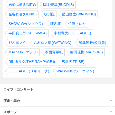
石橋弘毅(UNiFY)
岡本聖哉(BUDDiiS)
金谷鞠杏(GENIC)
岐洲匠
桑山隆太(WATWING)
SHOW-WA(ショウワ)
陳内将
伊達さゆり
寺田真二郎(SHOW-WA)
中村竜大(LIL LEAGUE)
野村眞之介
八村倫太郎(WATWING)
船津稜雅(超特急)
MATSURI(マツリ)
本西彩希帆
柳田優樹(MATSURI)
RIKU(リク/THE RAMPAGE from EXILE TRIBE)
LIL LEAGUE(リルリーグ)
WATWING(ワトウィン)
ライブ・コンサート
演劇・舞台
スポーツ