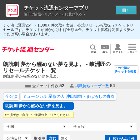
チケット流通センターアプリ
開く
値下げ情報をリアルタイムに受け取ろう
チケ流は運営25年・1,000万件の取引実績、公式リセールも取扱うチケットリ
セールです。チケットが届かなければ全額返金。チケット価格は定価より安い
または高い場合があります。
検索
出品
ログイン
メニュー
朗読劇 夢から醒めない夢を見よ。 - 岐洲匠の
この公演の
リセールチケット一覧
チケットを売る
朗読劇 夢から醒めない夢を見よ。
52
54
全チケット件数
掲載待ちユーザー数
全公演
ミュージカル 星影の人 沖田総司・まぼろしの青春
朗読劇 夢から醒めない夢を見よ。
※出演者はご自身でご確認の上ご注文ください。
取引中
含む
除く
絞り込み 1件