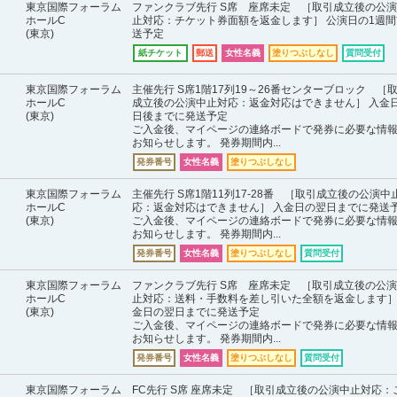
東京国際フォーラム
ファンクラブ先行 S席 座席未定 ［取引成立後の公
ホールC
止対応：チケット券面額を返金します］ 公演日の1週間
(東京)
送予定
紙チケット
郵送
女性名義
塗りつぶしなし
質問受付
東京国際フォーラム
主催先行 S席1階17列19～26番センターブロック ［
ホールC
成立後の公演中止対応：返金対応はできません］ 入金日
(東京)
日後までに発送予定
ご入金後、マイページの連絡ボードで発券に必要な情
お知らせします。 発券期間内...
発券番号
女性名義
塗りつぶしなし
東京国際フォーラム
主催先行 S席1階11列17-28番 ［取引成立後の公演中
ホールC
応：返金対応はできません］ 入金日の翌日までに発送
(東京)
ご入金後、マイページの連絡ボードで発券に必要な情
お知らせします。 発券期間内...
発券番号
女性名義
塗りつぶしなし
質問受付
東京国際フォーラム
ファンクラブ先行 S席 座席未定 ［取引成立後の公
ホールC
止対応：送料・手数料を差し引いた全額を返金します］
(東京)
金日の翌日までに発送予定
ご入金後、マイページの連絡ボードで発券に必要な情
お知らせします。 発券期間内...
発券番号
女性名義
塗りつぶしなし
質問受付
東京国際フォーラム
FC先行 S席 座席未定 ［取引成立後の公演中止対応：