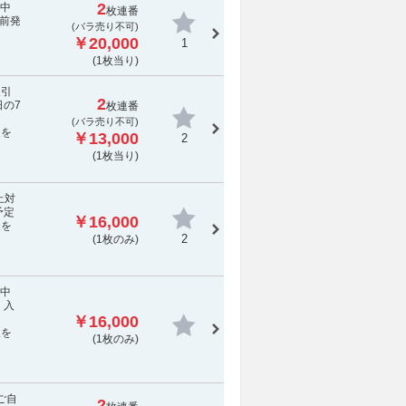
2
演中
枚連番
前発
(
バラ売り不可
)
￥20,000
1
(1枚当り)
取引
2
の7
枚連番
(
バラ売り不可
)
報を
￥13,000
2
(1枚当り)
止対
予定
￥16,000
報を
2
(1枚のみ)
演中
 入
￥16,000
報を
(1枚のみ)
ご自
2