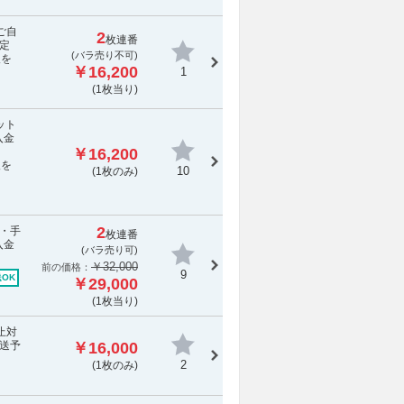
ご自
2
枚連番
定
(
バラ売り不可
)
報を
￥16,200
1
(1枚当り)
ット
入金
￥16,200
報を
10
(1枚のみ)
2
料・手
枚連番
入金
(バラ売り可)
￥32,000
前の価格：
9
OK
￥29,000
(1枚当り)
止対
送予
￥16,000
2
(1枚のみ)