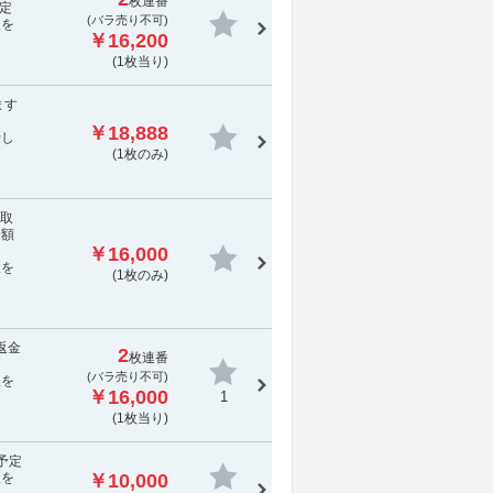
枚連番
定
(
バラ売り不可
)
報を
￥16,200
(1枚当り)
ます
￥18,888
せし
(1枚のみ)
［取
全額
￥16,000
報を
(1枚のみ)
返金
2
枚連番
(
バラ売り不可
)
報を
￥16,000
1
(1枚当り)
送予定
報を
￥10,000