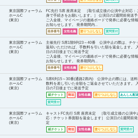
東京国際フォーラム
FC先行 S席 座席未定 ［取引成立後の公演中止対応：
ホールC
身で手続きをお願いします。］ 公演日の2週間前発送予
(東京)
ご入金後、マイページの連絡ボードで発券に必要な情
お知らせします。 発券期間内...
発券番号
女性名義
塗りつぶしなし
質問受付
東京国際フォーラム
主催先行 S席1階9列23～40番 公演中止の際は、チケ
ホールC
返却いただければ、手数料を引いた額を返金します。 
(東京)
日の3日後までに発送予定
ご入金後、マイページの連絡ボードで発券に必要な情
お知らせします。 発券期間内...
発券番号
女性名義
塗りつぶしなし
東京国際フォーラム
S席6列15～30番(通路2席内) 公演中止の際には、送
ホールC
数料を差し引いた全額をご返金させていただきます。 
(東京)
日の7日後までに発送予定
紙チケット
郵送
女性名義
塗りつぶしなし
あんしん配送
質問受付
東京国際フォーラム
キャストFC先行 S席 座席未定 ［取引成立後の公演中
ホールC
応：チケット券面額を返金します］ 公演日の1週間前発
(東京)
定
紙チケット
郵送
女性名義
塗りつぶしなし
質問受付