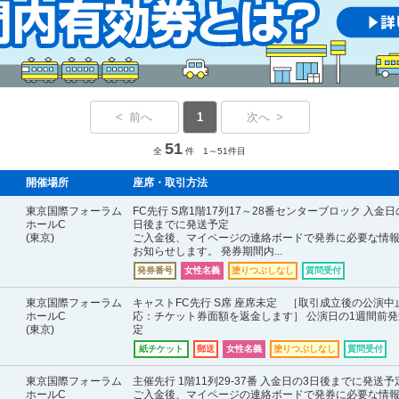
< 前へ
1
次へ >
51
全
件 1～51件目
開催場所
座席・取引方法
東京国際フォーラム
FC先行 S席1階17列17～28番センターブロック 入金日
ホールC
日後までに発送予定
(東京)
ご入金後、マイページの連絡ボードで発券に必要な情
お知らせします。 発券期間内...
発券番号
女性名義
塗りつぶしなし
質問受付
東京国際フォーラム
キャストFC先行 S席 座席未定 ［取引成立後の公演中
ホールC
応：チケット券面額を返金します］ 公演日の1週間前発
(東京)
定
紙チケット
郵送
女性名義
塗りつぶしなし
質問受付
東京国際フォーラム
主催先行 1階11列29-37番 入金日の3日後までに発送予
ホールC
ご入金後、マイページの連絡ボードで発券に必要な情