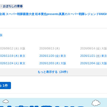
司・まぼろしの青春
画 スーパー戦隊親善大使 松本寛也presents真夏のスーパー戦隊レジェンド6NIGHT
。
阪
026/08/12 (
水
) 大阪
2026/08/13 (
木
)
2026/08/14 (
金
) 大阪
026/11/19 (
木
) 東京
2026/11/20 (
金
) 東京
2026/11/21 (
土
) 東京
026/11/24 (
火
) 東京
2026/12/03 (
木
) 大阪
2026/12/04 (
金
) 大阪
もっと表示する（24件）
 1件