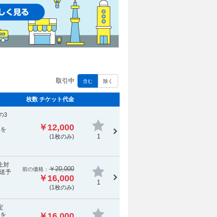
取引中
含む
除く
枚数 チケット代金
の3
￥12,000
報を
1
(1枚のみ)
止対
￥20,000
前の価格：
送予
￥16,000
1
(1枚のみ)
定
報を
￥16,000