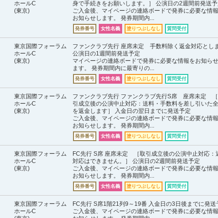
ホールC
身で手続きをお願いします。］ 公演日の2週間前発送予
(東京)
ご入金後、マイページの連絡ボードで発券に必要な情
お知らせします。 発券期間内...
発券番号
女性名義
塗りつぶしなし
質問受付
東京国際フォーラム
ファンクラブ先行 座席未定 手数料除く返金対応とし
ホールC
公演日の1週間前発送予定
(東京)
マイページの連絡ボードで発券に必要な情報をお知ら
ます。 発券期間内に最寄りの...
発券番号
女性名義
塗りつぶしなし
質問受付
東京国際フォーラム
ファンクラブ先行 ファンクラブ先行S席 座席未定 
ホールC
引成立後の公演中止対応：送料・手数料を差し引いた
(東京)
を返金します］ 入金日の翌日までに発送予定
ご入金後、マイページの連絡ボードで発券に必要な情
お知らせします。 発券期間内...
発券番号
女性名義
塗りつぶしなし
質問受付
東京国際フォーラム
FC先行 S席 座席未定 ［取引成立後の公演中止対応：
ホールC
対応はできません。］ 公演日の2週間前発送予定
(東京)
ご入金後、マイページの連絡ボードで発券に必要な情
お知らせします。 発券期間内...
発券番号
女性名義
塗りつぶしなし
質問受付
東京国際フォーラム
FC先行 S席1階21列9～19番 入金日の3日後までに発
ホールC
ご入金後、マイページの連絡ボードで発券に必要な情