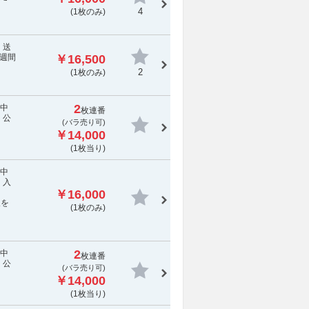
4
(1枚のみ)
：送
週間
￥16,500
2
(1枚のみ)
2
演中
枚連番
 公
(バラ売り可)
￥14,000
(1枚当り)
演中
 入
￥16,000
報を
(1枚のみ)
2
演中
枚連番
 公
(バラ売り可)
￥14,000
(1枚当り)