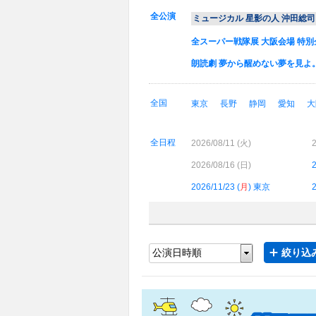
全公演
ミュージカル 星影の人 沖田総
全スーパー戦隊展 大阪会場 特別企
朗読劇 夢から醒めない夢を見よ
全国
東京
長野
静岡
愛知
大
全日程
2026/08/11 (
火
)
2
2026/08/16 (
日
)
2
2026/11/23 (
月
) 東京
2
絞り込み