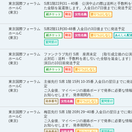
東京国際フォーラム
S席1階22列31～40番 公演中止の際は送料と手数料
ホールC
た金額を返還致します。 入金日の7日後までに発送予定
(東京)
紙チケット
郵送
女性名義
塗りつぶしなし
東京国際フォーラム
S席2階11列30-48番 入金日の3日後までに発送予定
ホールC
紙チケット
郵送
女性名義
塗りつぶしなし
あんしん配送
(東京)
質問受付
東京国際フォーラム
ファンクラブ先行 S席 座席未定 ［取引成立後の公
ホールC
止対応：送料・手数料を差し引いた全額を返金します］
(東京)
演日の10日前発送予定
紙チケット
郵送
塗りつぶしなし
東京国際フォーラム
主催先行 S席 1階 15列 10-35番 入金日の翌日までに発
ホールC
定
(東京)
ご入金後、マイページの連絡ボードで発券に必要な情
お知らせします。 発券期間内...
発券番号
女性名義
塗りつぶしなし
質問受付
東京国際フォーラム
梅芸先行 S席 1階 20列 29~40番 入金日の翌日までに
ホールC
定
(東京)
ご入金後、マイページの連絡ボードで発券に必要な情
お知らせします。 発券期間内...
発券番号
女性名義
塗りつぶしなし
質問受付