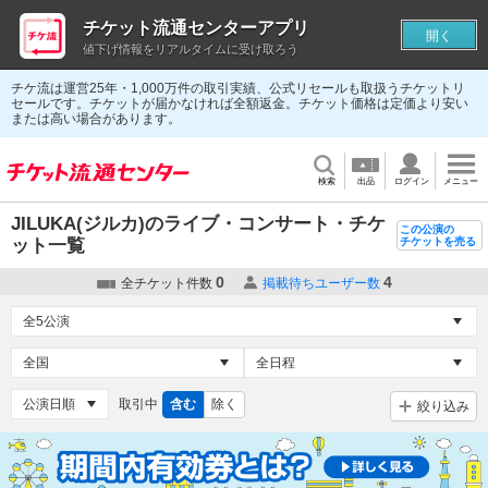
チケット流通センターアプリ
開く
値下げ情報をリアルタイムに受け取ろう
チケ流は運営25年・1,000万件の取引実績、公式リセールも取扱うチケットリ
セールです。チケットが届かなければ全額返金。チケット価格は定価より安い
または高い場合があります。
検索
出品
ログイン
メニュー
JILUKA(ジルカ)のライブ・コンサート・チケ
この公演の
ット一覧
チケットを売る
0
4
全チケット件数
掲載待ちユーザー数
取引中
含む
除く
絞り込み