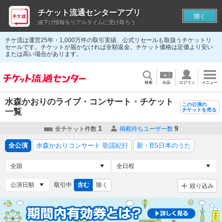
チケット流通センターアプリ
開く
値下げ情報をリアルタイムに受け取ろう
チケ流は運営25年・1,000万件の取引実績、公式リセールも取扱うチケットリ
セールです。チケットが届かなければ全額返金。チケット価格は定価より安い
または高い場合があります。
検索
出品
ログイン
メニュー
水森かおりのライブ・コンサート・チケット
この公演の
一覧
チケットを売る
1
9
全チケット件数
掲載待ちユーザー数
全公演
水森かおりコンサート 歌謡紀行
新・BS日本のうた
取引中
含む
除く
絞り込み