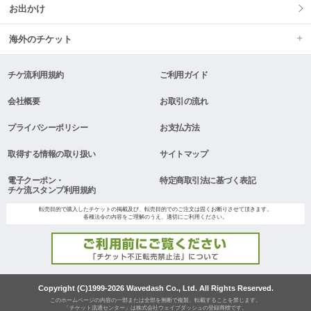
お出かけ
海外のチケット
チケ流利用規約
ご利用ガイド
会社概要
お取引の流れ
プライバシーポリシー
お支払方法
取得する情報の取り扱い
サイトマップ
電子クーポン・
特定商取引法に基づく表記
チケ流スタンプ利用規約
転売目的で購入したチケットの掲載及び、転売目的でのご注文は固くお断りさせて頂きます。
各種法令の内容をご理解のうえ、適切にご利用ください。
Copyright (C)1999-2026 Wavedash Co., Ltd. All Rights Reserved.
このホームページの内容の一部または全部を無断で複製、転載することを禁じます。
「チケット流通センター」は株式会社ウェイブダッシュの登録商標です。