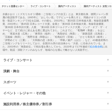
チケット流通センター
ライブ・コンサート
国内アーティスト
国内アーティスト 女性ソロ
水森かおり（ミズモリカオリ/通称：ご当地ソングの女王）とは、東京都出身、徳間ジャパン所
属の歌謡歌手である。1995年に「おしろい花」でデビューを果たすと、同曲がオリコンの演
歌・歌謡ランキングで3位を記録。その後も、2002年に「第35回 日本有線大賞」有線音楽優秀
賞、2003年に「第45回 日本レコード大賞」金賞と「第36回 日本有線大賞」有線音楽優賞、
「第36回 日本作詩大賞」入賞、「第18回 日本ゴールドディスク大賞」ソング・オブ・ザ・イ
ヤーなど、立て続けに栄えある賞に選ばれてきた。これまでに、「竜飛岬（青森）」をはじ
め、「尾道水道（広島）」「東尋坊（福井）」「鳥取砂丘（鳥取）」「釧路湿原（北海道）」
「五能線（秋田）」「熊野古道（和歌山）」「松島紀行（宮城）」「ひとり長良川（岐阜）」
「伊勢めぐり（三重）」「大和路の恋（奈良）」「早鞆ノ瀬戸（山口）」など、43都道府県の
ご当地ソングをリリースしており、全国20カ所の自治体から「大使」に任命されている。ま
た、2003年の「鳥取砂丘」で初出場を果たしてから、2020年まで17年連続で
紅白歌合戦
に出
場中。歌謡・演歌ファンのみならず、地域の心を掴んで離さない人気歌手だ。
ライブ・コンサート
演劇・舞台
スポーツ
イベント・レジャー・その他
施設利用券／株主優待券／割引券