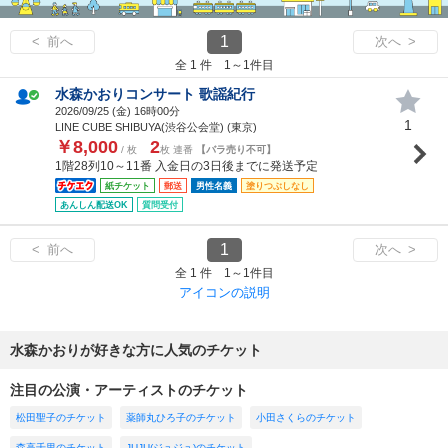
1
< 前へ
次へ >
全 1 件 1～1件目
水森かおりコンサート 歌謡紀行
2026/09/25 (
金
) 16時00分
1
LINE CUBE SHIBUYA(渋谷公会堂) (東京)
￥8,000
2
/ 枚
枚 連番
【バラ売り不可】
1階28列10～11番 入金日の3日後までに発送予定
紙チケット
郵送
男性名義
塗りつぶしなし
あんしん配送OK
質問受付
1
< 前へ
次へ >
全 1 件 1～1件目
アイコンの説明
水森かおりが好きな方に人気のチケット
注目の公演・アーティストのチケット
松田聖子のチケット
薬師丸ひろ子のチケット
小田さくらのチケット
森高千里のチケット
JUJU(ジュジュ)のチケット