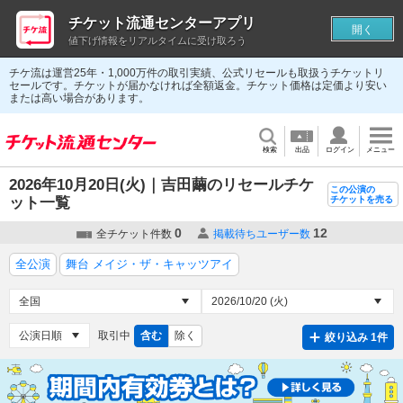
チケット流通センターアプリ
開く
値下げ情報をリアルタイムに受け取ろう
チケ流は運営25年・1,000万件の取引実績、公式リセールも取扱うチケットリ
セールです。チケットが届かなければ全額返金。チケット価格は定価より安い
または高い場合があります。
検索
出品
ログイン
メニュー
2026年10月20日(火)｜吉田繭のリセールチケ
この公演の
ット一覧
チケットを売る
0
12
全チケット件数
掲載待ちユーザー数
全公演
舞台 メイジ・ザ・キャッツアイ
取引中
含む
除く
絞り込み 1件