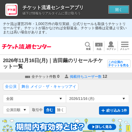
チケット流通センターアプリ
開く
値下げ情報をリアルタイムに受け取ろう
チケ流は運営25年・1,000万件の取引実績、公式リセールも取扱うチケットリ
セールです。チケットが届かなければ全額返金。チケット価格は定価より安い
または高い場合があります。
検索
出品
ログイン
メニュー
2026年11月16日(月)｜吉田繭のリセールチケ
この公演の
ット一覧
チケットを売る
0
12
全チケット件数
掲載待ちユーザー数
全公演
舞台 メイジ・ザ・キャッツアイ
取引中
含む
除く
絞り込み 1件