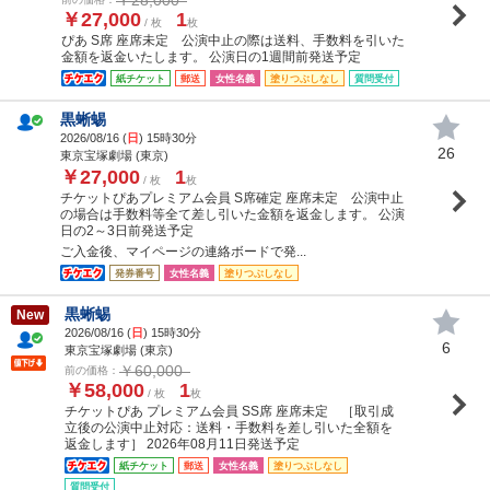
￥27,000
1
/ 枚
枚
ぴあ S席 座席未定 公演中止の際は送料、手数料を引いた
金額を返金いたします。 公演日の1週間前発送予定
紙チケット
郵送
女性名義
塗りつぶしなし
質問受付
黒蜥蜴
2026/08/16 (
日
) 15時30分
26
東京宝塚劇場 (東京)
￥27,000
1
/ 枚
枚
チケットぴあプレミアム会員 S席確定 座席未定 公演中止
の場合は手数料等全て差し引いた金額を返金します。 公演
日の2～3日前発送予定
ご入金後、マイページの連絡ボードで発...
発券番号
女性名義
塗りつぶしなし
黒蜥蜴
New
2026/08/16 (
日
) 15時30分
6
東京宝塚劇場 (東京)
￥60,000
前の価格：
￥58,000
1
/ 枚
枚
チケットぴあ プレミアム会員 SS席 座席未定 ［取引成
立後の公演中止対応：送料・手数料を差し引いた全額を
返金します］ 2026年08月11日発送予定
紙チケット
郵送
女性名義
塗りつぶしなし
質問受付