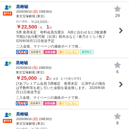
黒蜥蜴
2026/08/16 (
日
) 15時30分
29
東京宝塚劇場 (東京)
￥24,500
前の価格：
￥22,500
1
/ 枚
枚
S席 座席未定 有料会員当選分 A(Bと合わせると2枚連番
可能)ぴあ分配可能［出演］桜木みなと / 春乃さくら / 他 2
026年08月11日発送予定
ご入金後、マイページの連絡ボードで発...
発券番号
女性名義
塗りつぶしなし
質問受付
黒蜥蜴
2026/08/16 (
日
) 15時30分
6
東京宝塚劇場 (東京)
￥25,000
2
/ 枚
枚 連番
【バラ売り不可】
ぴあプレミアム会員 S席確定 座席未定 公演中止の場合
は手数料等を差し引いた金額を返金致します。 2026年08
月11日発送予定
ご入金後、マイページの連絡ボードで発...
発券番号
女性名義
塗りつぶしなし
黒蜥蜴
2026/08/16 (
日
) 15時30分
8
東京宝塚劇場 (東京)
￥28,000
前の価格：