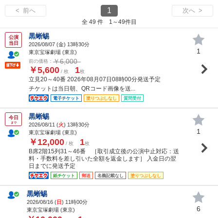
1
< 前へ
次へ >
全 49 件 1～49件目
黒蜥蜴
公演
当日
2026/08/07 (
金
) 13時30分
1
東京宝塚劇場 (東京)
￥6,000
前の価格：
￥5,600
1
/ 枚
枚
立見20～40番 2026年08月07日08時00分発送予定
チケットは当日朝、QRコード画像を送...
電子チケット
塗りつぶしなし
質問受付
黒蜥蜴
今日
まで
2026/08/11 (
火
) 13時30分
1
東京宝塚劇場 (東京)
￥12,000
1
/ 枚
枚
B席2階15列31～46番 ［取引成立後の公演中止対応：送
料・手数料を差し引いた全額を返金します］ 入金日の翌
日までに発送予定
紙チケット
郵送
名義記載なし
塗りつぶしなし
黒蜥蜴
2026/08/16 (
日
) 11時00分
6
東京宝塚劇場 (東京)