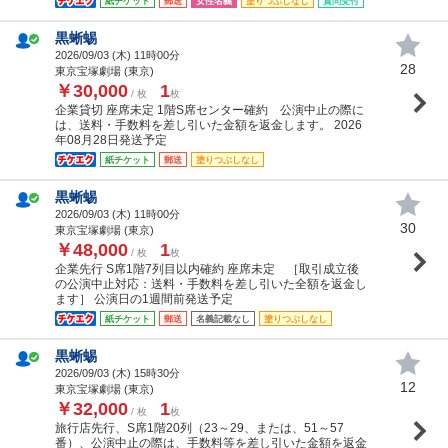
紙チケット
郵送
女性名義
塗りつぶしなし
質問受付
黒蜥蜴
2026/09/03 (
木
) 11時00分
28
東京宝塚劇場 (東京)
￥30,000
1
/ 枚
枚
企業貸切 座席未定 1階S席センター確約 公演中止の際に
は、送料・手数料を差し引いた金額を返金します。 2026
年08月28日発送予定
紙チケット
郵送
塗りつぶしなし
黒蜥蜴
2026/09/03 (
木
) 11時00分
30
東京宝塚劇場 (東京)
￥48,000
1
/ 枚
枚
企業先行 S席1階7列目以内確約 座席未定 ［取引成立後
の公演中止対応：送料・手数料を差し引いた全額を返金し
ます］ 公演日の1週間前発送予定
紙チケット
郵送
名義記載なし
塗りつぶしなし
黒蜥蜴
2026/09/03 (
木
) 15時30分
12
東京宝塚劇場 (東京)
￥32,000
1
/ 枚
枚
旅行店先行、S席1階20列（23～29、または、51～57
番）、公演中止の際は、手数料等を差し引いた金額を返金