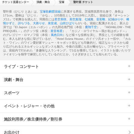
チケット流通センター
演劇・舞台
宝塚
聖叶亜 チケット
聖叶亜（ひじり とあ）は、
宝塚歌劇団
宙組
に所属する男役。茨城県筑西市出身で、身長は
171cm。愛称は「ひじり」「かな」。105期生として2019年に入団し、宙組公演『オーシャン
ズ11』で初舞台を踏んだ。同期生には
星空美咲
、
美空真瑠
、
七城雅
、
音彩唯
、
紀城ゆりや
、
稀
惺かずと
、
詩ちづる
、
大路りせ
、
泉堂成
、
山吹ひばり
らがいる。宙組に配属されると、新人公
演では『El Japon（エル ハポン）』の九郎右衛門役（本役：
鷹翔千空
）、『HiGH&LOW－THE
PREQUEL－』のテッツ役（本役：
亜音有星
）、『カジノ・ロワイヤル～我が名はボンド～』
のグレゴリー・ロマノフ役（本役：
風色日向
）など様々な役柄を演じ、男役としての経験を積
む。本人も好きな役に挙げているが、『Hotel Svizra House』のドイツ兵オットー役や、『カル
ト・ワイン』のワイン愛好家マシュー・キャボット役なども印象的だ。端正なルックスから繰
り広げられるエネルギッシュなダンスも魅力。今後の活躍にも目が離せない。プライベートで
は、宙組内で行われた「多趣味な人ランキング」で1位を獲得しており、イラストを描いたりヴ
ァイオリンを独学で練習したりしているのだとか。うさぎ好きとしても知られている。
ライブ・コンサート
演劇・舞台
スポーツ
イベント・レジャー・その他
施設利用券／株主優待券／割引券
お出かけ