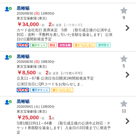
黒蜥蜴
2026/08/30 (
日
) 11時00分
9
東京宝塚劇場 (東京)
￥34,000
2
/ 枚
枚 連番 【バラ売り可】
カード会社先行 座席未定 S席 ［取引成立後の公演中止
対応：送料・手数料を差し引いた全額を返金します］ 公演
日の1週間前発送予定
紙チケット
郵送
女性名義
塗りつぶしなし
質問受付
黒蜥蜴
2026/08/30 (
日
) 15時30分
5
東京宝塚劇場 (東京)
￥8,500
2
/ 枚
枚 連番
【バラ売り不可】
立見11～67番 公演日当日開演1時間前発送予定
公演日当日にQRコードをお知らせしま...
電子チケット
塗りつぶしなし
黒蜥蜴
2026/09/01 (
火
) 11時00分
11
東京宝塚劇場 (東京)
￥25,000
1
/ 枚
枚
S席1階22列11～64番 ［取引成立後の公演中止対応：チ
ケット券面額を返金します］ 入金日の3日後までに発送予
定