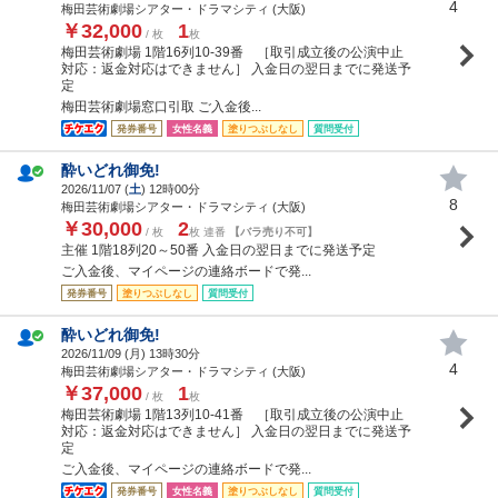
4
梅田芸術劇場シアター・ドラマシティ (大阪)
￥32,000
1
/ 枚
枚
梅田芸術劇場 1階16列10-39番 ［取引成立後の公演中止
対応：返金対応はできません］ 入金日の翌日までに発送予
定
梅田芸術劇場窓口引取 ご入金後...
発券番号
女性名義
塗りつぶしなし
質問受付
酔いどれ御免!
2026/11/07 (
土
) 12時00分
8
梅田芸術劇場シアター・ドラマシティ (大阪)
￥30,000
2
/ 枚
枚 連番
【バラ売り不可】
主催 1階18列20～50番 入金日の翌日までに発送予定
ご入金後、マイページの連絡ボードで発...
発券番号
塗りつぶしなし
質問受付
酔いどれ御免!
2026/11/09 (
月
) 13時30分
4
梅田芸術劇場シアター・ドラマシティ (大阪)
￥37,000
1
/ 枚
枚
梅田芸術劇場 1階13列10-41番 ［取引成立後の公演中止
対応：返金対応はできません］ 入金日の翌日までに発送予
定
ご入金後、マイページの連絡ボードで発...
発券番号
女性名義
塗りつぶしなし
質問受付