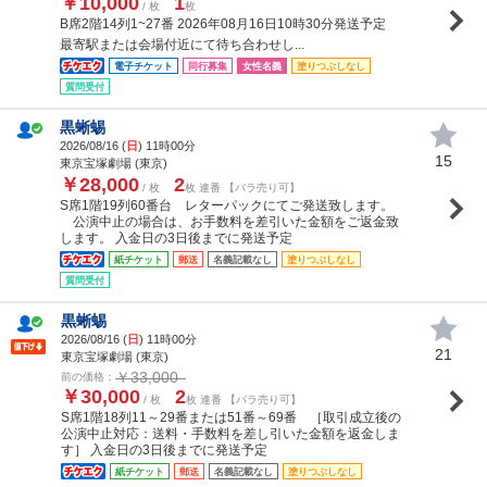
￥10,000
1
/ 枚
枚
B席2階14列1~27番 2026年08月16日10時30分発送予定
最寄駅または会場付近にて待ち合わせし...
電子チケット
同行募集
女性名義
塗りつぶしなし
質問受付
黒蜥蜴
2026/08/16 (
日
) 11時00分
15
東京宝塚劇場 (東京)
￥28,000
2
/ 枚
枚 連番 【バラ売り可】
S席1階19列60番台 レターパックにてご発送致します。
公演中止の場合は、お手数料を差引いた金額をご返金致
します。 入金日の3日後までに発送予定
紙チケット
郵送
名義記載なし
塗りつぶしなし
質問受付
黒蜥蜴
2026/08/16 (
日
) 11時00分
21
東京宝塚劇場 (東京)
￥33,000
前の価格：
￥30,000
2
/ 枚
枚 連番 【バラ売り可】
S席1階18列11～29番または51番～69番 ［取引成立後の
公演中止対応：送料・手数料を差し引いた金額を返金しま
す］ 入金日の3日後までに発送予定
紙チケット
郵送
名義記載なし
塗りつぶしなし