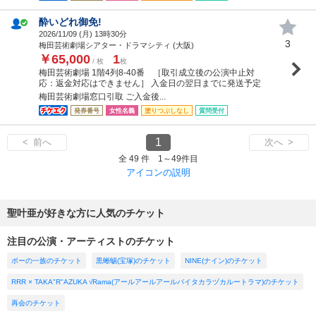
酔いどれ御免!
2026/11/09 (
月
) 13時30分
3
梅田芸術劇場シアター・ドラマシティ (大阪)
￥65,000
1
/ 枚
枚
梅田芸術劇場 1階4列8-40番 ［取引成立後の公演中止対
応：返金対応はできません］ 入金日の翌日までに発送予定
梅田芸術劇場窓口引取 ご入金後...
発券番号
女性名義
塗りつぶしなし
質問受付
1
< 前へ
次へ >
全 49 件 1～49件目
アイコンの説明
聖叶亜が好きな方に人気のチケット
注目の公演・アーティストのチケット
ポーの一族のチケット
黒蜥蜴(宝塚)のチケット
NINE(ナイン)のチケット
RRR × TAKA"R"AZUKA √Rama(アールアールアールバイタカラヅカルートラマ)のチケット
再会のチケット