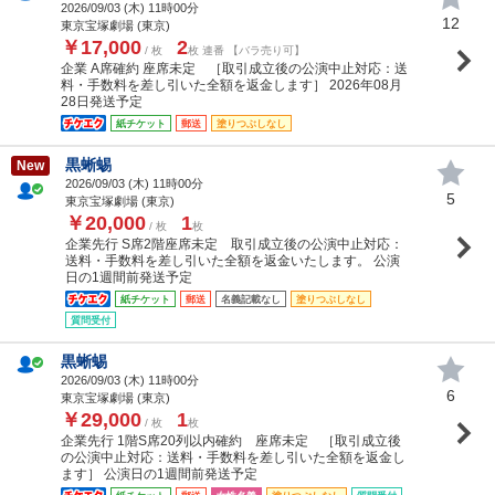
2026/09/03 (
木
) 11時00分
12
東京宝塚劇場 (東京)
￥17,000
2
/ 枚
枚 連番 【バラ売り可】
企業 A席確約 座席未定 ［取引成立後の公演中止対応：送
料・手数料を差し引いた全額を返金します］ 2026年08月
28日発送予定
紙チケット
郵送
塗りつぶしなし
黒蜥蜴
New
2026/09/03 (
木
) 11時00分
5
東京宝塚劇場 (東京)
￥20,000
1
/ 枚
枚
企業先行 S席2階座席未定 取引成立後の公演中止対応：
送料・手数料を差し引いた全額を返金いたします。 公演
日の1週間前発送予定
紙チケット
郵送
名義記載なし
塗りつぶしなし
質問受付
黒蜥蜴
2026/09/03 (
木
) 11時00分
6
東京宝塚劇場 (東京)
￥29,000
1
/ 枚
枚
企業先行 1階S席20列以内確約 座席未定 ［取引成立後
の公演中止対応：送料・手数料を差し引いた全額を返金し
ます］ 公演日の1週間前発送予定