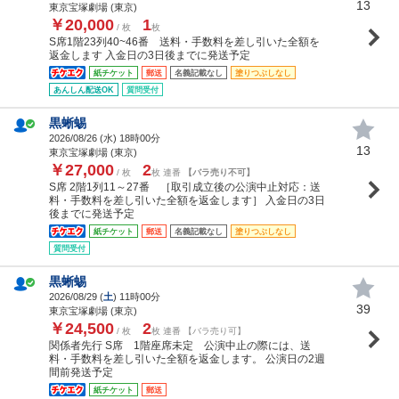
13
東京宝塚劇場 (東京)
￥20,000
1
/ 枚
枚
S席1階23列40~46番 送料・手数料を差し引いた全額を
返金します 入金日の3日後までに発送予定
紙チケット
郵送
名義記載なし
塗りつぶしなし
あんしん配送OK
質問受付
黒蜥蜴
2026/08/26 (
水
) 18時00分
13
東京宝塚劇場 (東京)
￥27,000
2
/ 枚
枚 連番
【バラ売り不可】
S席 2階1列11～27番 ［取引成立後の公演中止対応：送
料・手数料を差し引いた全額を返金します］ 入金日の3日
後までに発送予定
紙チケット
郵送
名義記載なし
塗りつぶしなし
質問受付
黒蜥蜴
2026/08/29 (
土
) 11時00分
39
東京宝塚劇場 (東京)
￥24,500
2
/ 枚
枚 連番 【バラ売り可】
関係者先行 S席 1階座席未定 公演中止の際には、送
料・手数料を差し引いた全額を返金します。 公演日の2週
間前発送予定
紙チケット
郵送