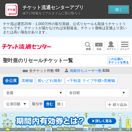
チケット流通センターアプリ
開く
値下げ情報をリアルタイムに受け取ろう
チケ流は運営25年・1,000万件の取引実績、公式リセールも取扱うチケットリ
セールです。チケットが届かなければ全額返金。チケット価格は定価より安い
または高い場合があります。
検索
出品
ログイン
メニュー
この公演の
聖叶亜のリセールチケット一覧
チケットを売る
49
636
全チケット件数
掲載待ちユーザー数
全公演
黒蜥蜴
酔いどれ御免!
<千秋楽 ライブ中継>黒蜥蜴
取引中
含む
除く
絞り込み