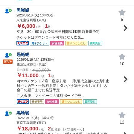
黒蜥蜴
2026/08/18 (
火
) 13時30分
5
東京宝塚劇場 (東京)
￥6,000
1
/ 枚
枚
立見 30～60番台 公演日当日開演1時間前発送予定
チケットはダウンロード可能になり次第...
電子チケット
女性名義
塗りつぶしなし
質問受付
黒蜥蜴
2026/08/19 (
水
) 13時30分
10
東京宝塚劇場 (東京)
￥12,000
前の価格：
￥11,000
1
/ 枚
枚
Vpassチケット A席 座席未定 ［取引成立後の公演中止
対応：送料・手数料を差し引いた全額を返金します］ 入
金日の翌日までに発送予定
ご入金後、マイページの連絡ボードで発...
発券番号
女性名義
塗りつぶしなし
質問受付
黒蜥蜴
2026/08/19 (
水
) 13時30分
12
東京宝塚劇場 (東京)
￥18,000
2
/ 枚
枚 連番
【バラ売り不可】