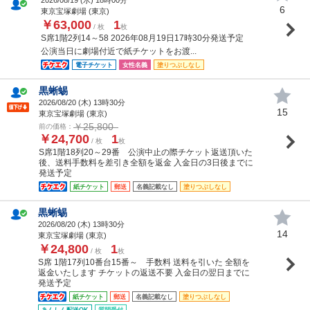
6
東京宝塚劇場 (東京)
￥63,000
1
/ 枚
枚
S席1階2列14～58 2026年08月19日17時30分発送予定
公演当日に劇場付近で紙チケットをお渡...
電子チケット
女性名義
塗りつぶしなし
黒蜥蜴
2026/08/20 (
木
) 13時30分
15
東京宝塚劇場 (東京)
￥25,800
前の価格：
￥24,700
1
/ 枚
枚
S席1階18列20～29番 公演中止の際チケット返送頂いた
後、送料手数料を差引き全額を返金 入金日の3日後までに
発送予定
紙チケット
郵送
名義記載なし
塗りつぶしなし
黒蜥蜴
2026/08/20 (
木
) 13時30分
14
東京宝塚劇場 (東京)
￥24,800
1
/ 枚
枚
S席 1階17列10番台15番～ 手数料 送料を引いた 全額を
返金いたします チケットの返送不要 入金日の翌日までに
発送予定
紙チケット
郵送
名義記載なし
塗りつぶしなし
あんしん配送OK
質問受付