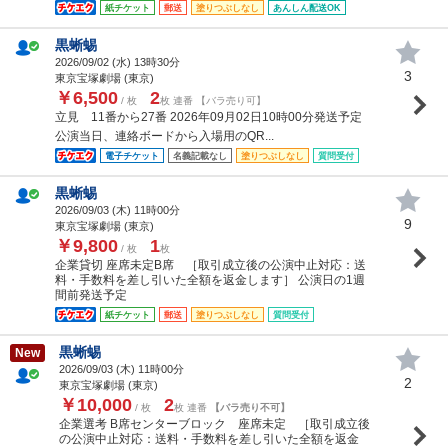
紙チケット
郵送
塗りつぶしなし
あんしん配送OK
黒蜥蜴
2026/09/02 (
水
) 13時30分
3
東京宝塚劇場 (東京)
￥6,500
2
/ 枚
枚 連番 【バラ売り可】
立見 11番から27番 2026年09月02日10時00分発送予定
公演当日、連絡ボードから入場用のQR...
電子チケット
名義記載なし
塗りつぶしなし
質問受付
黒蜥蜴
2026/09/03 (
木
) 11時00分
9
東京宝塚劇場 (東京)
￥9,800
1
/ 枚
枚
企業貸切 座席未定B席 ［取引成立後の公演中止対応：送
料・手数料を差し引いた全額を返金します］ 公演日の1週
間前発送予定
紙チケット
郵送
塗りつぶしなし
質問受付
黒蜥蜴
New
2026/09/03 (
木
) 11時00分
2
東京宝塚劇場 (東京)
￥10,000
2
/ 枚
枚 連番
【バラ売り不可】
企業選考 B席センターブロック 座席未定 ［取引成立後
の公演中止対応：送料・手数料を差し引いた全額を返金