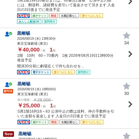
S席1階19列10番台または、60番台2連番 公演中止の際
には、郵送料、諸経費を差引いて返金させて頂きます 入金
日の3日後までに発送予定
紙チケット
郵送
名義記載なし
塗りつぶしなし
あんしん配送OK
質問受付
黒蜥蜴
2026/08/19 (
水
) 13時30分
34
東京宝塚劇場 (東京)
￥40,000
1
/ 枚
枚
1階 10列 60～70番内 1枚 2026年08月19日13時00分
発送予定
開演30分前に劇場近くで待ち合わせを...
電子チケット
塗りつぶしなし
質問受付
黒蜥蜴
2026/08/19 (
水
) 18時00分
30
東京宝塚劇場 (東京)
￥28,000
前の価格：
￥25,000
1
/ 枚
枚
S席1階16列16～63 公演中止の際は送料、仲介手数料を引
いた金額を返金します 入金日の3日後までに発送予定
紙チケット
郵送
名義記載なし
塗りつぶしなし
黒蜥蜴
New
2026/08/19 (
水
) 18時00分