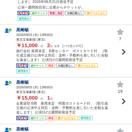
します］ 2026年08月31日発送予定
公演一週間前目安に企業からチケットが...
紙チケット
受渡し指定
名義記載なし
塗りつぶしなし
質問受付
黒蜥蜴
2026/09/03 (
木
) 11時00分
7
東京宝塚劇場 (東京)
￥11,000
2
/ 枚
枚 連番
【バラ売り不可】
旅行会社 座席未定 B席センター ポストカード付 ［取
引成立後の公演中止対応：送料・手数料を差し引いた全額
を返金します］ 公演日の1週間前発送予定
紙チケット
郵送
名義記載なし
塗りつぶしなし
質問受付
黒蜥蜴
2026/09/03 (
木
) 11時00分
19
東京宝塚劇場 (東京)
￥15,000
1
/ 枚
枚
企業貸切 B席 座席未定 特製ポストカード付 ［取引成
立後の公演中止対応：送料・手数料を差し引いた全額を返
金します］ 公演日の1週間前発送予定
紙チケット
郵送
塗りつぶしなし
質問受付
黒蜥蜴