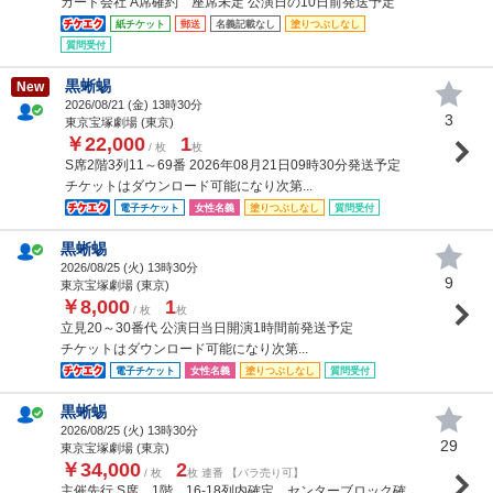
カード会社 A席確約 座席未定 公演日の10日前発送予定
紙チケット
郵送
名義記載なし
塗りつぶしなし
質問受付
黒蜥蜴
New
2026/08/21 (
金
) 13時30分
3
東京宝塚劇場 (東京)
￥22,000
1
/ 枚
枚
S席2階3列11～69番 2026年08月21日09時30分発送予定
チケットはダウンロード可能になり次第...
電子チケット
女性名義
塗りつぶしなし
質問受付
黒蜥蜴
2026/08/25 (
火
) 13時30分
9
東京宝塚劇場 (東京)
￥8,000
1
/ 枚
枚
立見20～30番代 公演日当日開演1時間前発送予定
チケットはダウンロード可能になり次第...
電子チケット
女性名義
塗りつぶしなし
質問受付
黒蜥蜴
2026/08/25 (
火
) 13時30分
29
東京宝塚劇場 (東京)
￥34,000
2
/ 枚
枚 連番 【バラ売り可】
主催先行 S席 1階 16-18列内確定 センターブロック確