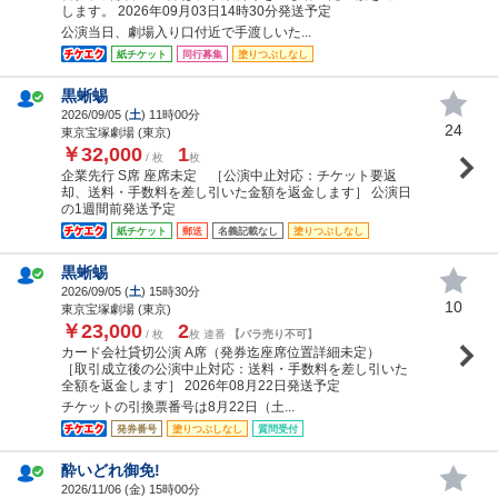
します。 2026年09月03日14時30分発送予定
公演当日、劇場入り口付近で手渡しいた...
紙チケット
同行募集
塗りつぶしなし
黒蜥蜴
2026/09/05 (
土
) 11時00分
24
東京宝塚劇場 (東京)
￥32,000
1
/ 枚
枚
企業先行 S席 座席未定 ［公演中止対応：チケット要返
却、送料・手数料を差し引いた金額を返金します］ 公演日
の1週間前発送予定
紙チケット
郵送
名義記載なし
塗りつぶしなし
黒蜥蜴
2026/09/05 (
土
) 15時30分
10
東京宝塚劇場 (東京)
￥23,000
2
/ 枚
枚 連番
【バラ売り不可】
カード会社貸切公演 A席（発券迄座席位置詳細未定）
［取引成立後の公演中止対応：送料・手数料を差し引いた
全額を返金します］ 2026年08月22日発送予定
チケットの引換票番号は8月22日（土...
発券番号
塗りつぶしなし
質問受付
酔いどれ御免!
2026/11/06 (
金
) 15時00分