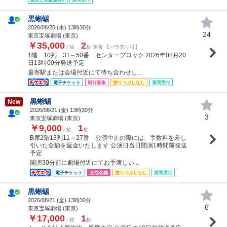
黒蜥蜴
2026/08/20 (
木
) 13時30分
24
東京宝塚劇場 (東京)
￥35,000
2
/ 枚
枚 連番 【バラ売り可】
1階 10列 31～50番 センターブロック 2026年08月20
日13時00分発送予定
最寄駅または会場付近にて待ち合わせし...
電子チケット
同行募集
塗りつぶしなし
質問受付
黒蜥蜴
New
2026/08/21 (
金
) 13時30分
3
東京宝塚劇場 (東京)
￥9,000
1
/ 枚
枚
B席2階13列11～27番 公演中止の際には、手数料を差し
引いた全額を返金いたします 公演日当日開演1時間前発送
予定
開演30分前に劇場付近にてお手渡しい...
電子チケット
女性名義
塗りつぶしなし
質問受付
黒蜥蜴
2026/08/21 (
金
) 13時30分
6
東京宝塚劇場 (東京)
￥17,000
1
/ 枚
枚