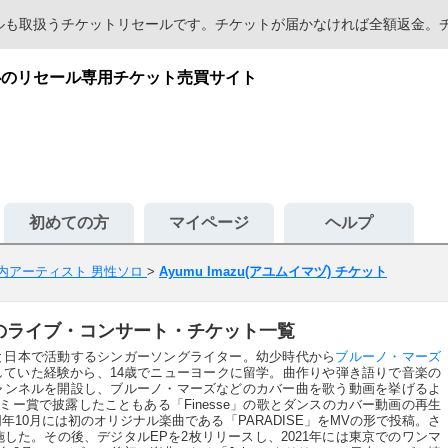
セールも取扱うチケットリセールです。チケットが届かなければ全額返金
が安心のリセール専用チケット売買サイト
初めての方
マイページ
ヘルプ
内アーティスト 男性ソロ
>
Ayumu Imazu(アユムイマヅ) チケット
マヅ)のライブ・コンサート・チケット一覧
と日本で活動するシンガーソングライター。幼少時代から
ブルーノ・マーズ
していた経験から、14歳でニューヨークに留学。曲作りや弾き語りで音楽の
eにチャンネルを開設し、ブルーノ・マーズなどのカバー曲を歌う動画を挙げるよ
ラミー賞で披露したこともある「Finesse」の歌とダンスのカバー動画の再生
年10月には初のオリジナル楽曲である「PARADISE」をMVの形で投稿。さ
した。その後、デジタルEPを2枚リリースし、2021年には東京でのワンマ