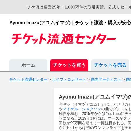
チケ流は運営25年・1,000万件の取引実績、公式リ
Ayumu Imazu(アユムイマヅ)｜チケット譲渡・購入
ホーム
チケットを買う
チケットを売る
チケット流通センター
>
ライブ・コンサート
>
国内アーティスト
>
国
Ayumu Imazu(アユムイ
今津渉（イマヅアユム）とは、アメリカ
や
マイケル・ジャクソン
の曲でダンスを
経験を積む。2015年からはYouTub
うになる。2019年3月には、マーズがグ
回数が99万回を超えて一躍注目される。同
らに10月からは初のワンマンライブを実施