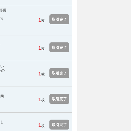
専用
プリ
1
取引完了
枚
登
1
取引完了
枚
さい
たの
1
取引完了
枚
し同
1
取引完了
枚
配し
1
取引完了
枚