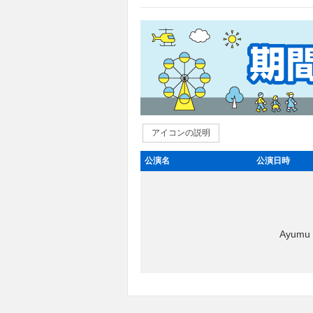
アイコンの説明
公演名
公演日時
Ayum