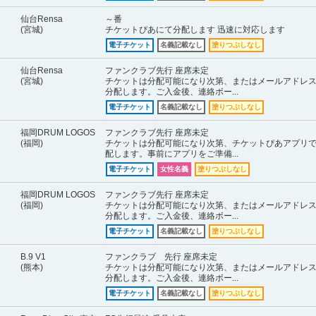
仙台Rensa
～番
(宮城)
チケットぴあにて分配します 迅速に対応します
電子チケット
名義記載なし
塗りつぶしなし
仙台Rensa
ファンクラブ先行 座席未定
(宮城)
チケットは分配可能になり次第、またはメールアドレ
分配します。ご入金後、連絡ボー...
電子チケット
名義記載なし
塗りつぶしなし
福岡DRUM LOGOS
ファンクラブ先行 座席未定
(福岡)
チケットは分配可能になり次第、チケットぴあアプリ
配します。事前にアプリをご準備...
電子チケット
女性名義
塗りつぶしなし
福岡DRUM LOGOS
ファンクラブ先行 座席未定
(福岡)
チケットは分配可能になり次第、またはメールアドレ
分配します。ご入金後、連絡ボー...
電子チケット
名義記載なし
塗りつぶしなし
B.9 V1
ファンクラブ 先行 座席未定
(熊本)
チケットは分配可能になり次第、またはメールアドレ
分配します。ご入金後、連絡ボー...
電子チケット
名義記載なし
塗りつぶしなし