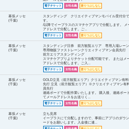
電子チケット
女性名義
塗りつぶしなし
幕張メッセ
スタンディング クリエイティブマンモバイル受付分
(千葉)
す。
/以降でイープラスのスマチケアプリで分配します。 メ
アドレスで分配します。ご...
電子チケット
女性名義
塗りつぶしなし
幕張メッセ
スタンディング日券 前方観覧エリア 専用入場レ
(千葉)
専用物販ファストレーンクリエィティブマン会員先行 
前方エリアスタンディング
スマチケアプリよりチケット分配可能です。 またはメ
アドレスで分配します。ご入...
電子チケット
女性名義
塗りつぶしなし
幕張メッセ
GOLD立見（前方観覧エリア）クリエイティブマン有料
(千葉)
先行 立見（前方観覧エリア）※クリエイティブマン有
員先行
連絡ボードで分配作業いたします。 購入後、連絡ボー
てメールアドレスをお送りく...
電子チケット
女性名義
塗りつぶしなし
幕張メッセ
立ち見席
(千葉)
イープラスにて分配しますので、事前にアプリのダウ
ードをお願いします。入金後に連...
電子チケット
女性名義
塗りつぶしなし