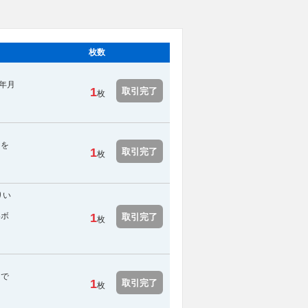
枚数
年月
1
取引完了
枚
用を
1
取引完了
枚
りい
絡ボ
1
取引完了
枚
スで
1
取引完了
枚