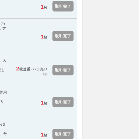
1
取引完了
枚
ア/
リア
1
取引完了
枚
金
。入
2
枚連番 (バラ売り
配し
取引完了
可)
専用
プリ
1
取引完了
枚
/専
、分
1
取引完了
枚