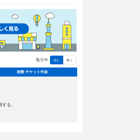
取引中
含む
除く
枚数 チケット代金
用する。