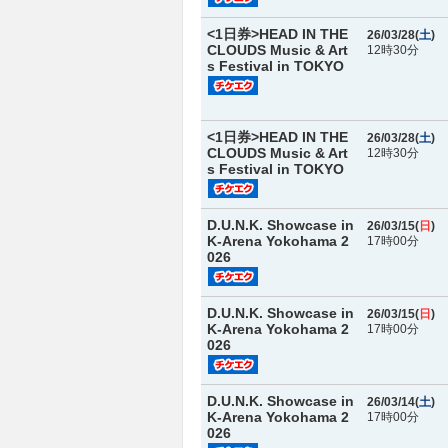
<1日券>HEAD IN THE
26/03/28(
土
)
CLOUDS Music & Art
12時30分
s Festival in TOKYO
<1日券>HEAD IN THE
26/03/28(
土
)
CLOUDS Music & Art
12時30分
s Festival in TOKYO
D.U.N.K. Showcase in
26/03/15(
日
)
K-Arena Yokohama 2
17時00分
026
D.U.N.K. Showcase in
26/03/15(
日
)
K-Arena Yokohama 2
17時00分
026
D.U.N.K. Showcase in
26/03/14(
土
)
K-Arena Yokohama 2
17時00分
026