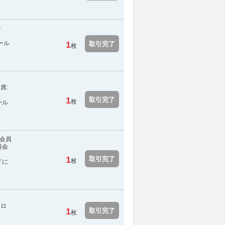
で
ール
1
取引完了
枚
ーン
席:
1
取引完了
枚
ール
会員
料会
1
取引完了
枚
ドに
ンロ
1
取引完了
枚