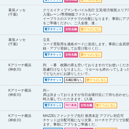
幕張メッセ
クリエイティブマンモバイル先行 立見/前方観覧エリア/
(千葉)
入場レーン/専用物販ファストレーン
イープラスのスマチケでの分配になります。事前にア
をご準備ください。ご入金後、連...
電子チケット
女性名義
塗りつぶしなし
幕張メッセ
立見
(千葉)
コード受取用を連絡ボードに送信します。事前に会員
録・アプリ登録してお受け取りくだ...
電子チケット
女性名義
塗りつぶしなし
Kアリーナ横浜
列 ～番 枚隣の席も空いておりますのでお使いくだ
(神奈川)
急遽行けなくなりました。 リセールも終わってしまっ
でどなたかにお譲りしたいで...
電子チケット
名義記載なし
塗りつぶしなし
Kアリーナ横浜
列～
(神奈川)
席は決まっておりますが当日会場付近にて待ち合わせ
時入場していただきます。(入場...
電子チケット
同行募集
女性名義
塗りつぶしなし
Kアリーナ横浜
MAZZELファンクラブ先行 座席未定 アプグレ対応可
(神奈川)
チケットは分配可能になり次第、ローチケアプリで分
ます。事前にアプリをご準備くだ...