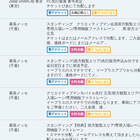
Zepp DiverCity 東京
FC先行最速 番号未定
(東京)
チケットぴあにて分配します
電子チケット
名義記載なし
塗りつぶしなし
幕張メッセ
スタンディング クリエィティブマン会員前方観覧エリ
(千葉)
専用入場レーン/専用物販ファストレーン 席:前方エ
立見
チケットはまたはメールアドレスで分配します。ご入
後、連絡ボードに またはメールア...
電子チケット
女性名義
塗りつぶしなし
幕張メッセ
スタンディング(前方観覧エリア)先行販売申込み分です
(千葉)
金日翌日までに発送予定。
イープラスのスマチケです。 イープラスアプリから分
ますので、連絡ボードにてメ...
電子チケット
女性名義
塗りつぶしなし
幕張メッセ
クリエイティブマンモバイル先行 立見/前方観覧エリア/
(千葉)
入場レーン/専用物販ファストレーン
イープラスのスマチケでの分配になります。事前にア
をご準備ください。ご入金後、連...
電子チケット
女性名義
塗りつぶしなし
幕張メッセ
スタンディング【特典】前方観覧エリア/専用入場レーン
(千葉)
用物販ファストレーン
+ スマチケ分配。メールアドレスを教えて頂きましたら
配メールをお送りします。