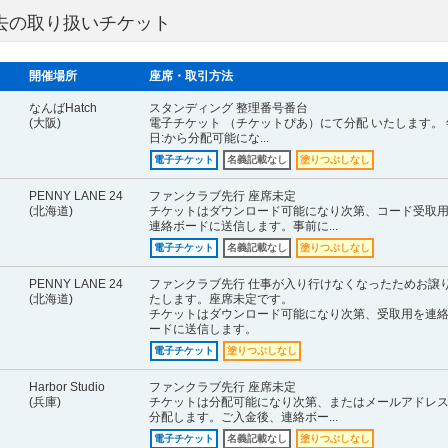
) 過去の取り扱いチケット
開催場所
座席・取引方法
なんばHatch
スタンディング 整理番号番台
(大阪)
電子チケット （チケットぴあ）にて分配 いたします。 
日:から分配可能にな...
電子チケット
名義記載なし
塗りつぶしなし
PENNY LANE 24
ファンクラブ先行 座席未定
(北海道)
チケットはダウンロード可能になり次第、コード受取
連絡ボードに送信します。事前に...
電子チケット
名義記載なし
塗りつぶしなし
PENNY LANE 24
ファンクラブ先行 仕事が入り行けなくなったためお譲
(北海道)
たします。座席未定です。
チケットはダウンロード可能になり次第、受取用を連
ードに送信します。
電子チケット
塗りつぶしなし
Harbor Studio
ファンクラブ先行 座席未定
(兵庫)
チケットは分配可能になり次第、またはメールアドレ
分配します。ご入金後、連絡ボー...
電子チケット
名義記載なし
塗りつぶしなし