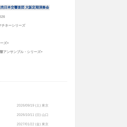
読売日本交響楽団 大阪定期演奏会
26
マチネーシリーズ
ーズ>
読響アンサンブル・シリーズ>
2026/09/19 (
土
) 東京
2026/10/11 (
日
) 山口
2027/01/22 (
金
) 東京