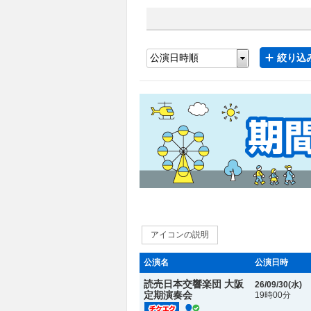
絞り込み
アイコンの説明
公演名
公演日時
読売日本交響楽団 大阪
26/09/30(
水
)
定期演奏会
19時00分