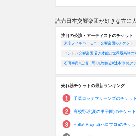
読売日本交響楽団が好きな方に
注目の公演・アーティストのチケット
東京フィルハーモニー交響楽団のチケット
ロンドン交響楽団 若き才能と世界最高峰のオ
石田泰尚×三浦一馬×京増修史×辻本玲 俺ク
売れ筋チケットの最新ランキング
千葉ロッテマリーンズのチケッ
高校野球(夏の甲子園)のチケット
Hello! Project(ハロプロ)のチケ