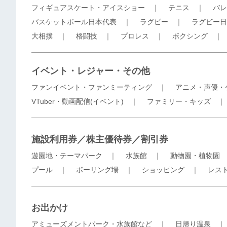
フィギュアスケート・アイスショー
｜
テニス
｜
バレ
バスケットボール日本代表
｜
ラグビー
｜
ラグビー日
大相撲
｜
格闘技
｜
プロレス
｜
ボクシング
イベント・レジャー・その他
ファンイベント・ファンミーティング
｜
アニメ・声優・
VTuber・動画配信(イベント)
｜
ファミリー・キッズ
施設利用券／株主優待券／割引券
遊園地・テーマパーク
｜
水族館
｜
動物園・植物園
プール
｜
ボーリング場
｜
ショッピング
｜
レス
お出かけ
アミューズメントパーク・水族館など
｜
日帰り温泉