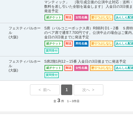
マンティック」 ［取引成立後の公演中止対応：送料
数料を差し引いた全額を返金します］ 入金日の3日後ま
発送予定
紙チケット
郵送
女性名義
塗りつぶしなし
あんしん配送
フェスティバルホー
S席（バルコニーボックス席）RBB列 D1－2番 Ｓ席
ル
のペア席で通常7.700円です。公演中止の場合はご案内
(大阪)
金日の3日後までに発送予定
紙チケット
郵送
男性名義
塗りつぶしなし
あんしん配送
質問受付
フェスティバルホー
S席2階1列12～15番 入金日の3日後までに発送予定
ル
紙チケット
郵送
女性名義
塗りつぶしなし
あんしん配送
(大阪)
質問受付
< 前へ
1
次へ >
3
全
件 1～3件目