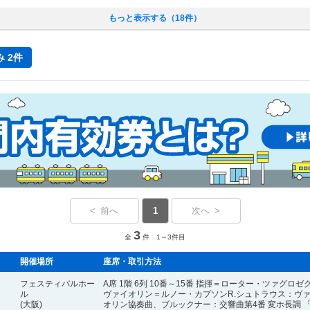
もっと表示する（18件）
 2件
< 前へ
1
次へ >
3
全
件 1～3件目
開催場所
座席・取引方法
フェスティバルホー
A席 1階 6列 10番～15番 指揮＝ローター・ツァグロゼ
ル
ヴァイオリン＝ルノー・カプソンR.シュトラウス：ヴ
(大阪)
オリン協奏曲、ブルックナー：交響曲第4番 変ホ長調 