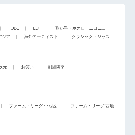
｜
TOBE
｜
LDH
｜
歌い手・ボカロ・ニコニコ
アジア
｜
海外アーティスト
｜
クラシック・ジャズ
5次元
｜
お笑い
｜
劇団四季
｜
ファーム・リーグ 中地区
｜
ファーム・リーグ 西地