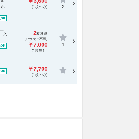
￥6,600
・手
2
でに
(1枚のみ)
OK
特上
2
枚連番
。 入
(
バラ売り不可
)
￥7,000
1
OK
(1枚当り)
￥7,700
OK
(1枚のみ)