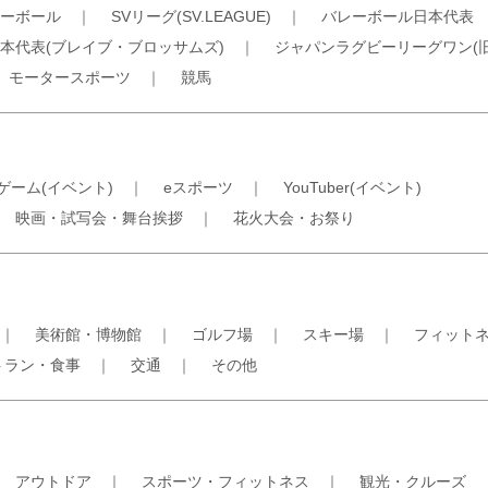
ーボール
｜
SVリーグ(SV.LEAGUE)
｜
バレーボール日本代表
本代表(ブレイブ・ブロッサムズ)
｜
ジャパンラグビーリーグワン(
｜
モータースポーツ
｜
競馬
ゲーム(イベント)
｜
eスポーツ
｜
YouTuber(イベント)
｜
映画・試写会・舞台挨拶
｜
花火大会・お祭り
｜
美術館・博物館
｜
ゴルフ場
｜
スキー場
｜
フィット
トラン・食事
｜
交通
｜
その他
｜
アウトドア
｜
スポーツ・フィットネス
｜
観光・クルーズ