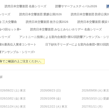
読売日本交響楽団 名曲シリーズ
読響サマーフェスティバル2026
シリーズ
読売日本交響楽団 愛媛公演2026
読売日本交響楽団 防府公演20
会 三大交響曲
読売日本交響楽団 枚方公演2026
読売日本交響楽団 横浜
<3回セット券>
読売日本交響楽団 みなとみらいホリデー 名曲シリーズ
シリーズ
アントニーニ指揮による室内合奏団<第52回読響アンサンブル・シリ
勝者&最高位入賞者コンサート
日下紗矢子リーダーによる室内合奏団<第53回
読響アンサンブル・シリーズ>
身でご確認の上ご注文ください。
媛
026/08/22 (
土
) 東京
2026/08/23 (
日
)
2026/09/08 (
火
) 東京
026/10/02 (
金
) 東京
2026/10/09 (
金
)
2026/10/10 (
土
) 愛媛
026/11/24 (
火
) 東京
2026/12/22 (
火
) 東京
2027/01/11 (
月
)