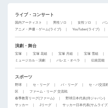
ライブ・コンサート
国内アーティスト
｜
男性ソロ
｜
女性ソロ
｜
バ
アニメ・声優・ゲーム(ライブ)
｜
YouTuber(ライブ)
演劇・舞台
宝塚
｜
宝塚 花組
｜
宝塚 月組
｜
宝塚 雪組
ミュージカル・演劇
｜
バレエ・オペラ
｜
伝統芸能
スポーツ
野球
｜
セ・リーグ
｜
パ・リーグ
｜
セ・パ交流
区
｜
ファーム・リーグ 交流戦
春季教育リーグ(ファーム)
｜
野球日本代表(侍ジャパン)
サッカー
｜
Jリーグ
｜
サッカー日本代表(サムライブ