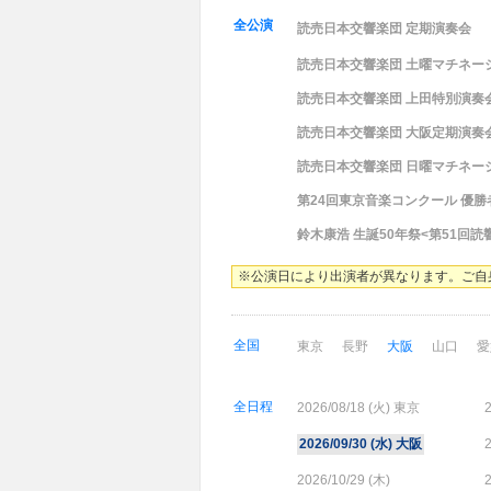
全公演
読売日本交響楽団 定期演奏会
読売日本交響楽団 土曜マチネー
読売日本交響楽団 上田特別演奏
読売日本交響楽団 大阪定期演奏会
読売日本交響楽団 日曜マチネー
第24回東京音楽コンクール 優
鈴木康浩 生誕50年祭<第51回
※公演日により出演者が異なります。ご自
全国
東京
長野
大阪
山口
愛
全日程
2026/08/18 (
火
) 東京
2
2026/09/30 (
水
) 大阪
2
2026/10/29 (
木
)
2