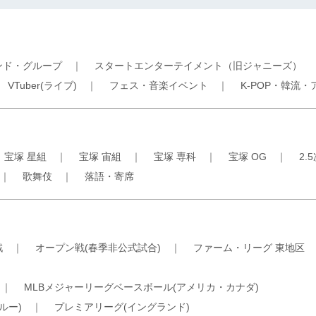
ンド・グループ
｜
スタートエンターテイメント（旧ジャニーズ）
｜
VTuber(ライブ)
｜
フェス・音楽イベント
｜
K-POP・韓流・
｜
宝塚 星組
｜
宝塚 宙組
｜
宝塚 専科
｜
宝塚 OG
｜
2.
｜
歌舞伎
｜
落語・寄席
戦
｜
オープン戦(春季非公式試合)
｜
ファーム・リーグ 東地区
｜
MLBメジャーリーグベースボール(アメリカ・カナダ)
ルー)
｜
プレミアリーグ(イングランド)