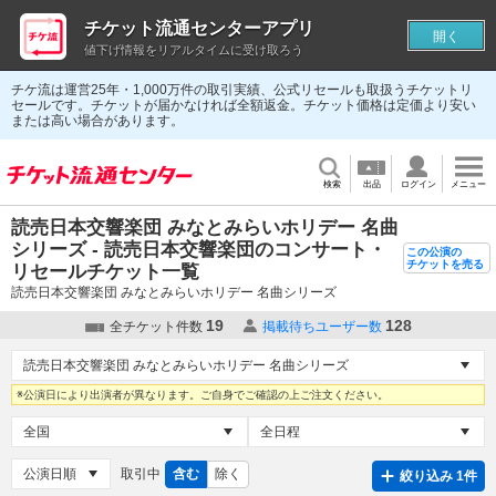
チケット流通センターアプリ
開く
値下げ情報をリアルタイムに受け取ろう
チケ流は運営25年・1,000万件の取引実績、公式リセールも取扱うチケットリ
セールです。チケットが届かなければ全額返金。チケット価格は定価より安い
または高い場合があります。
検索
出品
ログイン
メニュー
読売日本交響楽団 みなとみらいホリデー 名曲
シリーズ - 読売日本交響楽団のコンサート・
この公演の
チケットを売る
リセールチケット一覧
読売日本交響楽団 みなとみらいホリデー 名曲シリーズ
19
128
全チケット件数
掲載待ちユーザー数
※公演日により出演者が異なります。ご自身でご確認の上ご注文ください。
取引中
含む
除く
絞り込み 1件