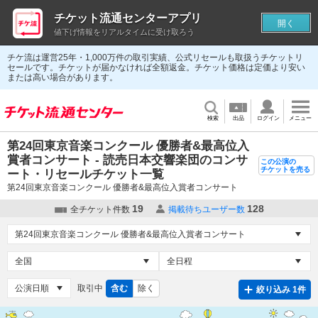
チケット流通センターアプリ
開く
値下げ情報をリアルタイムに受け取ろう
チケ流は運営25年・1,000万件の取引実績、公式リセールも取扱うチケットリ
セールです。チケットが届かなければ全額返金。チケット価格は定価より安い
または高い場合があります。
検索
出品
ログイン
メニュー
第24回東京音楽コンクール 優勝者&最高位入
賞者コンサート - 読売日本交響楽団のコンサ
この公演の
チケットを売る
ート・リセールチケット一覧
第24回東京音楽コンクール 優勝者&最高位入賞者コンサート
19
128
全チケット件数
掲載待ちユーザー数
取引中
含む
除く
絞り込み 1件