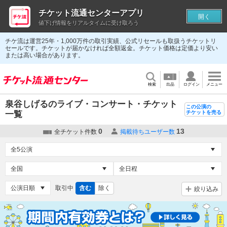
チケット流通センターアプリ
開く
値下げ情報をリアルタイムに受け取ろう
チケ流は運営25年・1,000万件の取引実績、公式リセールも取扱うチケットリ
セールです。チケットが届かなければ全額返金。チケット価格は定価より安い
または高い場合があります。
検索
出品
ログイン
メニュー
泉谷しげるのライブ・コンサート・チケット
この公演の
一覧
チケットを売る
0
13
全チケット件数
掲載待ちユーザー数
取引中
含む
除く
絞り込み