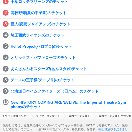
千葉ロッテマリーンズのチケット
高校野球(夏の甲子園)のチケット
巨人(読売ジャイアンツ)のチケット
埼玉西武ライオンズのチケット
Hello! Project(ハロプロ)のチケット
オリックス・バファローズのチケット
あんさんぶるスターズ!(あんスタ)のチケット
テニスの王子様(テニプリ)のチケット
北海道日本ハムファイターズ（日ハム）のチケット
New HISTORY COMING ARENA LIVE The Imperial Theatre Sym
phonyのチケット
チケット流通センター
ライブ・コンサート
国内アーティスト
国内アーティスト 男性ソロ
泉谷しげるは、青森県出身のシンガーソングライター兼俳優。1971年に発表のアルバム「泉谷
しげる登場」でデビュー。翌1972年にはシングル「春夏秋冬」を発表。
福山雅治
や
さだまさし