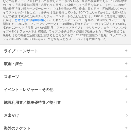
などの有名アーティストによって何度もカバーされている、泉谷の代表曲である。1979年放送
のドラマ「戦後最大の誘拐・吉展ちゃん事件」で俳優としても注目を集める。また、1980年公
開の映画「狂い咲きサンダーロード」では劇中歌の作詞、作曲、歌を担当、同映画ポスターの
イラストも手がけるなど、マルチな才能を発揮している。90年代に入ってからは、地震や噴火
などの被災地救済のためのチャリティーコンサートをたびたび行う。1993年に奥尻島が被災し
た時は、
忌野清志郎
や
桑田佳祐
といった名だたるアーティストを集め、武道館でコンサートを
開催した。2017年、フォークシンガーとして45周年を迎えた記念にこれまで発表した163曲を
収めたCDセット「泉谷しげるの新世界―アートオブライブ！」をリリース。また、ワンマンラ
イブをEX シアター六本木で開催。ライブの様子はテレビ朝日で放送された。70歳を超えても
泉谷しげるの旺盛な活動意欲は留まるところを知らず、2022年に開催の「北九州ロックフェス
ティバル2022 with SDGs spirits」では発起人となり、イベントを成功に導いた。
ライブ・コンサート
演劇・舞台
スポーツ
イベント・レジャー・その他
施設利用券／株主優待券／割引券
お出かけ
海外のチケット