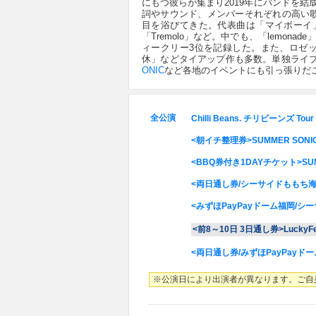
にもつ彼らが集まり2019年にバンドを結成、2
詞やサウンド、メンバーそれぞれの高い
目を浴びてきた。代表曲は「マイボーイ」「borde
「Tremolo」など。中でも、「lemona
ィークリー3位を記録した。また、ロゼッ
休」などタイアップ作も多数。単独ライ
ONIC
など各地のイベントにも引っ張りだ
全公演
Chilli Beans. チリビーンズ Tour 
<朝イチ整理券>SUMMER SONIC
<BBQ券付き1DAYチケット>SUMM
<両日通し券/シーサイドももち海浜
<みずほPayPayドーム福岡/シ
<前8～10日 3日通し券>LuckyFe
<両日通し券/みずほPayPayド
※公演日により出演者が異なります。ご自