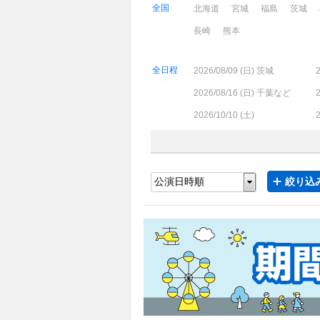
全国
北海道
宮城
福島
茨城
長崎
熊本
全日程
2026/08/09 (
日
) 茨城
2
2026/08/16 (
日
) 千葉など
2
2026/10/10 (
土
)
2
絞り込み