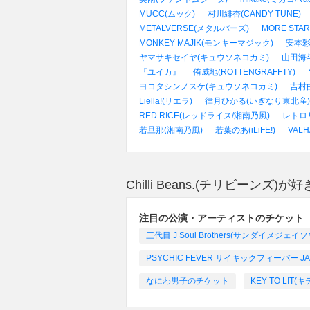
MUCC(ムック)
村川緋杏(CANDY TUNE)
METALVERSE(メタルバーズ)
MORE STA
MONKEY MAJIK(モンキーマジック)
安本彩
ヤマサキセイヤ(キュウソネコカミ)
山田海斗(
『ユイカ』
侑威地(ROTTENGRAFFTY)
ヨコタシンノスケ(キュウソネコカミ)
吉村由
Liella!(リエラ)
律月ひかる(いぎなり東北産)
RED RICE(レッドライス/湘南乃風)
レトロ
若旦那(湘南乃風)
若葉のあ(iLiFE!)
VAL
Chilli Beans.(チリビーン
注目の公演・アーティストのチケット
三代目 J Soul Brothers(サンダイメジ
PSYCHIC FEVER サイキックフィーバー JAPAN
なにわ男子のチケット
KEY TO LIT