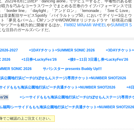
021年8月に1stEP「dancing alone」でデビューすると、中毒性のある歌
歌唱力を巧みなコーラスワークでまとめる圧巻のライブパフォーマンスで注
r line」「daylight」「アンドロン」「lemonade」「See C Love」
de」は音楽配信サービスSpotify「バイラルトップ50」においてデイリー1位とウ
ト「夢見るバーム」CMソングやWOWOWオリジナルドラマ「杉咲花の撮
ブやツアーを精力的に開催するほか、
FM802 MINAMI WHEEL
や
SUMMER S
こな注目のガールズバンドだ。
2026-2027
<1DAYチケット>SUMMER SONIC 2026
<3DAYチケット>S
 2026
<1日券>LuckyFes’26
<後9～11日 3日通し券>LuckyFes’26
ER SONIC 2026
サバシスター presents Buddy Up!!!
公園地行浜ビーチ(のぼせもんステージ)専用チケット>NUMBER SHOT2026
ーサイドももち海浜公園地行浜ビーチ共通チケット>NUMBER SHOT2026
<4日
s’26
<シーサイドももち海浜公園地行浜ビーチ(のぼせもんステージ)専用チケット>
ーム福岡/シーサイドももち海浜公園地行浜ビーチ共通チケット>NUMBER SHOT202
身でご確認の上ご注文ください。