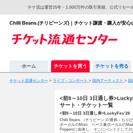
チケ流は運営25年・1,000万件の取引実績、公式リ
Chilli Beans.(チリビーンズ)｜チケット譲渡・購入
ホーム
チケットを買う
チケットを売る
チケット流通センター
>
ライブ・コンサート
>
国内アーティスト
>
国
<前8～10日 3日通し券>LuckyF
サート・チケット一覧
<前8～10日 3日通し券>LuckyFes’26
Chilli Beans.（チリビーンズ/通称：ち
ボーカルのMoto、ベース兼ボーカルのMaika
Peppersに由来し、そこにバンドとし