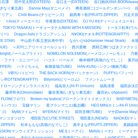
立石凛
田中笑太郎(DXTEEN)
谷口太一(DXTEEN)
谷口鮪(KANA-BOON/wasab
ぎなり東北産)
Dannie May(ダニーメイ)
樽美酒研二(ゴールデンボンバー)
段
ドリアン
Chilli Beans.(チリビーンズ)
鎮西寿々歌(FRUITS ZIPPER)
月足天音(F
ー
t-Ace(ティーエース)
寺尾香信(DXTEEN)
DJ YU-KI(ディージェイユーキ)
TOKYO TANAKA(トーキョータナカ/MAN WITH A MISSION)
トータス松本(ウル
リー)
Dragon Ash(ドラゴンアッシュ)
N∀OKI(ナオキ/ROTTENGRAFFTY)
仲
 STAR)
中山莉子(私立恵比寿中学)
ながいひゆ(Hammer Head Shark)
永堀
SUE)
≒JOY(ニアリーイコールジョイ)
西川貴教
西村乙輝(つばきファクトリ
lbright(ノーベルブライト)
NOMELON NOLEMON(ノーメロンノーレモン)
乃紫
rn(ハイ・ファイ・ユニコーン)
ハコス・ベールズ
橋本桃呼(高嶺のなでしこ)
葉月結
PPER)
ハラミちゃん
春畑道哉(TUBE)
HAN-KUN(ハンクン/湘南乃風)
)
VIBY(バイビー)
THE BACK HORN(ザバックホーン)
PUFFY(パフィー)
ロシ/ROTTENGRAFFTY)
Billyrrom(ビリーロム)
ファントムシータ
(フィアーアンドロージングインラスベガス)
福嶌崇人(Hi-Fi Un!corn)
福島清香
福田歩汰(D
藤井怜央(Omoinotake)
藤谷美海(いぎなり東北産)
藤宮めい(Appare!)
F
FLOW(フロウ)
Broken my toybox(ブロークンマイトイボックス)
BABYMET
ペントハウス)
宝鐘マリン
星グランマニエ(氣志團)
HEO MIN(ホミン/Hi-Fi Un!co
マイゴ)
MyM(マイムー)
MYERA(マイラ)
前田亘輝(TUBE)
マサ(Dannie May)
マシコタツロウ
増田彩乃(CUTIE STREET)
増田貴久(NEWS)
MADKID(マ
ZIPPER)
松本ももな(高嶺のなでしこ)
真中まな(FRUITS ZIPPER)
真鍋凪咲(C
 MISSION(マンウィズアミッション)
ME:I(ミーアイ)
MiiNA(ミーナ)
ミーマイナ
ie Lane)
未白ちあ(yosugala)
三原健司(フレデリック)
ミヤ(MUCC)
MIN