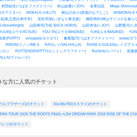
村田結生(つばきファクトリー)
村山結香(≒JOY)
名誉伝説
Mega Shinno
R(モアスター)
MOKA(モカ/ILLIT)
籾山ひめり(高嶺のなでしこ)
MOMONA(モモ
花(私立恵比寿中学)
安杜羽加(いぎなり東北産)
柳田周作(神はサイコロを振らな
Novelbright)
山田将司(THE BACK HORN)
山田杏佳(≒JOY)
山野愛月(≒JO
YUUKI(ユウキ/IS:SUE)
YOU-TA(ユウタ/MADKID)
YUKI(ユキ/MADKID)
YUN
美(PUFFY)
yosugala(ヨスガラ)
豫風瑠乃(つばきファクトリー)
yowa(ヨワ
RINON(リノン/ME:I)
RAY(レイ/VALHALLA)
RAISE A SUILEN(レイズアス
リロン
ROTTENGRAFFTY(ロットングラフティー)
Rol3ert(ロバート)
浪漫
HALLA(ヴァルハラ)
ズ)が好きな方に人気のチケット
ェイソウルブラザーズ)のチケット
Kis-My-Ft2(キスマイ)のチケット
 TOUR 2026 THE ROOTS FINAL<LDH DREAM PARK 2026 RISE OF THE
(キテレツ)のチケット