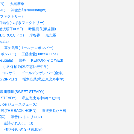
N)
大黒摩季
NE)
沖聡次郎(Novelbright)
ファクトリー)
西結心(つばきファクトリー)
蟹沢萌子(≠ME)
叶亜樹良(氣志團)
ADORO(ガドロ)
岸谷香
氣志團
gala)
喜矢武豊(ゴールデンボンバー)
ボンバー)
工藤由愛(Juice=Juice)
ugala)
黒夢
KEIKO(ケイコ/ME:I)
小久保柚乃(私立恵比寿中学)
コレサワ
ゴールデンボンバー(金爆）
 ZIPPER)
桜木心菜(私立恵比寿中学)
塩川莉世(SWEET STEADY)
STEADY)
私立恵比寿中学(エビ中)
=Juice(ジュースジュース)
(THE BACK HORN)
菅波美玲(≠ME)
萌花
涼音(レトロリロン)
空詩かれん(iLiFE!)
橘花怜(いぎなり東北産)