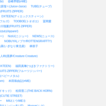
i)
谷崎早耶(≠ME)
原瑠々(Juice=Juice)
TUBE(チューブ)
RUITS ZIPPER)
DXTEEN(ディエックスティーン)
フルズ)
TOOBOE(トオボエ)
冨岡愛
川瑠夏(FRUITS ZIPPER)
ゆめ(Appare!)
ー)
NiziU(ニジュー)
NEWS(ニュース)
NOBUYA(ノブヤ/ROTTENGRAFFTY)
菜(いぎなり東北産)
林鼓子
人時(黒夢/Creature Creature)
XTEEN)
福田真琳(つばきファクトリー)
RUITS ZIPPER(フルーツジッパー)
AL(ベビーメタル)
rn)
本田珠由記(≠ME)
ッドキッド)
松田晋二(THE BACK HORN)
UTIE STREET)
ー
MIU(ミウ/ME:I)
JU(ミンジュ/ILLIT)
Muque(ムク)