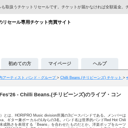
セールも取扱うチケットリセールです。チケットが届かなければ全額返金
が安心のリセール専用チケット売買サイト
初めての方
マイページ
ヘルプ
内アーティスト バンド・グループ
>
Chilli Beans.(チリビーンズ) チケット
>
es’26 - Chilli Beans.(チリビーンズ)のライブ・コン
りび）とは、HORIPRO Music division所属の3ピースバンドである。メンバーは
、ギター兼ボーカルのLilyらの3名。バンド名は世界的バンドRed Hot Chili
ての未成熟さを表現する「Beans」を合わせたものだとか。洋楽ポップをルーツ