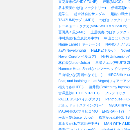
立花琴未(CANDY TUNE)
逹瑯(MUCC)
谷本安美(つばきファクトリー)
伊達花彩(い
超学生
超☆社会的サンダル
超能力戦士
TSUZUMI(ツヅミ/ME:I)
つばきファクトリ
トーキョー・タナカ(MAN WITH A MISSION)
冨田菜々風(≠ME)
土居楓奏(つばきファクト
仲村悠菜(私立恵比寿中学)
中山こはく(MORE
Nagie Lane(ナギーレーン)
NANO(ナノ/IS:
ねぎ(Novelbright)
NELKE(ネルケ)
Nove
Novel Core(ノベルコア)
Hi-Fi Un!co
林仁愛(Juice=Juice)
早瀬ノエル(FRUITS ZI
Hammer Head Shark(ハンマーヘッドシャーク
日向端ひな(高嶺のなでしこ)
HIROSHI(ヒ
Fear, and loathing in Las Vegas
福丸うさ(iLiFE!)
藤井樹(Broken my toybox)
古澤里紗(CUTIE STREET)
フレデリック
PALEDUSK(ペイルダスク)
Penthouse(
ポルカドットスティングレイ
MyGO!!!!!(
MASAHIKO(マサヒコ/ROTTENGRAFFTY)
松永里愛(Juice=Juice)
松本かれん(FRUITS 
真山りか(私立恵比寿中学)
MAN WITH A
美雨(ファントムシータ)
mikako(ミカコ/Nag