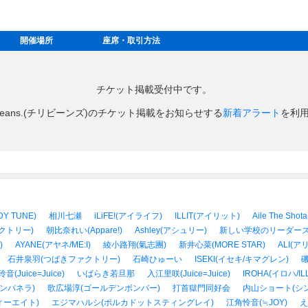
開催場所
座席・取引方法
チケット掲載受付中です。
li Beans.(チリビーンズ)のチケット掲載をお知らせする
新着アラート
を利
Y TUNE)
相川七瀬
iLiFE!(アイライフ)
ILLIT(アイリット)
Aile The S
クトリー)
朝比奈れい(Appare!)
Ashley(アシュリー)
新しい学校のリーダー
)
AYANE(アヤネ/ME:I)
綾小路翔(氣志團)
新井心菜(MORE STAR)
ALI(アリ
石井泉羽(つばきファクトリー)
石崎ひゅーい
ISEKI(イセキ/キマグレン)
音(Juice=Juice)
いばらき若旦那
入江里咲(Juice=Juice)
IROHA(イロハ/ILL
ンパネラ)
歌広場淳(ゴールデンボンバー)
打首獄門同好会
内山ショート(シ
ィーエイト)
エジマハルシ(ポルカドットスティングレイ)
江角怜音(≒JOY)
え