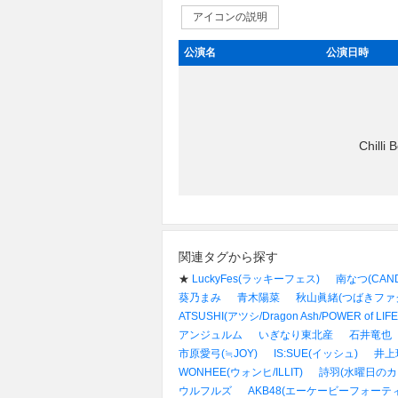
アイコンの説明
公演名
公演日時
Chil
関連タグから探す
★
LuckyFes(ラッキーフェス)
南なつ(CAND
葵乃まみ
青木陽菜
秋山眞緒(つばきファ
ATSUSHI(アツシ/Dragon Ash/POWER of LIFE
アンジュルム
いぎなり東北産
石井竜也
市原愛弓(≒JOY)
IS:SUE(イッシュ)
井上玲
WONHEE(ウォンヒ/ILLIT)
詩羽(水曜日のカ
ウルフルズ
AKB48(エーケービーフォーテ