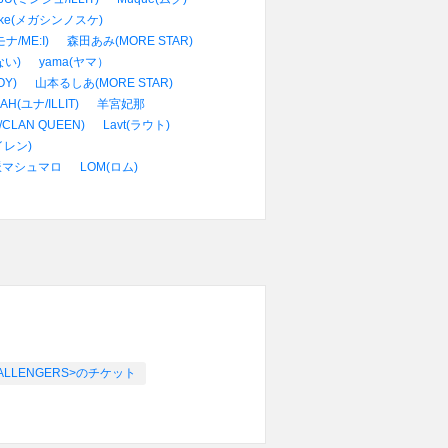
suke(メガシンノスケ)
ナ/ME:I)
森田あみ(MORE STAR)
い)
yama(ヤマ）
Y)
山本るしあ(MORE STAR)
AH(ユナ/ILLIT)
羊宮妃那
/CLAN QUEEN)
Lavt(ラウト)
イレン)
派マシュマロ
LOM(ロム)
 CHALLENGERS>のチケット