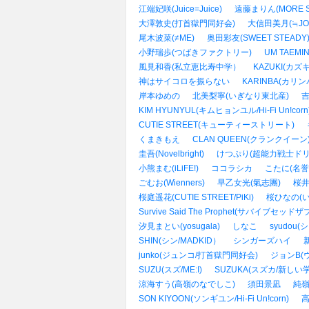
江端妃咲(Juice=Juice)
遠藤まりん(MORE S
大澤敦史(打首獄門同好会)
大信田美月(≒JO
尾木波菜(≠ME)
奥田彩友(SWEET STEADY
小野瑞歩(つばきファクトリー)
UM TAEMIN
風見和香(私立恵比寿中学）
KAZUKI(カズキ
神はサイコロを振らない
KARINBA(カリン
岸本ゆめの
北美梨寧(いぎなり東北産)
吉
KIM HYUNYUL(キムヒョンユル/Hi-Fi Un!corn
CUTIE STREET(キューティーストリート)
くまきもえ
CLAN QUEEN(クランクイーン
圭吾(Novelbright)
けつぷり(超能力戦士ドリ
小熊まむ(iLiFE!)
ココラシカ
こたに(名誉
ごむお(Wienners)
早乙女光(氣志團)
桜井
桜庭遥花(CUTIE STREET/PiKi)
桜ひなの(
Survive Said The Prophet(サバイブセッ
汐見まとい(yosugala)
しなこ
syudou(
SHIN(シン/MADKID）
シンガーズハイ
新
junko(ジュンコ/打首獄門同好会)
ジョンB(
SUZU(スズ/ME:I)
SUZUKA(スズカ/新し
涼海すう(高嶺のなでしこ)
須田景凪
純嶺み
SON KIYOON(ソンギユン/Hi-Fi Un!corn)
高