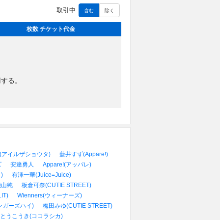
取引中
含む
除く
枚数 チケット代金
用する。
hota(アイルザショウタ)
藍井すず(Appare!)
ズ
安達勇人
Appare!(アッパレ)
)
有澤一華(Juice=Juice)
磯山純
板倉可奈(CUTIE STREET)
IT)
Wienners(ウィーナーズ)
ンガーズハイ)
梅田みゆ(CUTIE STREET)
とうこうき(ココラシカ)