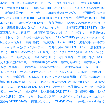
TAR)
おーちくん(超能力戦士ドリアン)
大石昌良(OxT）
大久保波留(DXTEE
Y)
大貫亜美(PUFFY)
岡峰光舟 (THE BACK HORN)
小川奈々子(CANDY TU
)
落合希来里(≠ME)
オニザワマシロ(超☆社会的サンダル)
小野田紗栞(つばき
(オムテミン/Hi-Fi Un!corn)
Omoinotake(オモイノタケ)
角野秀行(TUBE)
河
/MADKID)
加藤シゲアキ(NEWS)
加藤里保菜
KANA-BOON(カナブーン)
バ)
川嶋美楓(Juice=Juice)
かわにしなつき
川本笑瑠(CUTIE STREET)
G
瀬真珠(いぎなり東北産)
城月菜央(高嶺のなでしこ)
キマグレン
君島凪(yosu
)
木村カエラ
きゃりーぱみゅぱみゅ
CANDY TUNE(キャンディーチューン)
キュウソネコカミ
清春(黒夢)
桐原美月(CANDY TUNE)
鬼龍院翔(ゴールデン
)
Klang Ruler(クラングルーラー)
栗田なつか(SWEET STEADY)
黒坂未来(yos
アン)
KEN EBISAWA(ケンエビサワ)
ケンモチヒデフミ(水曜日のカンパネラ)
伝説)
こっちのけんと
虹羽みに(iLiFE!)
小日向美香
小山慶一郎(NEWS)
えま(私立恵比寿中学)
櫻井誠(Dragon Ash)
櫻井もも(≠ME)
櫻井優衣(FRUITS
いぎなり東北産）
佐咲紗花
SATOち(MUCC)
佐野愛花(CUTIE STREET)
ドザプロフェット)
サンコンJr.(サンコンジュニア/ウルフルズ)
Chevon(シェボン)
シュドウ)
湘南乃風
SHOCK EYE(ショックアイ/湘南乃風)
白石まゆみ(SWEET 
種のImmigrationsB
ジャン・ケン・ジョニー(MAN WITH A MISSION)
Juice
ウルフルズ)
SWEET STEADY(スイートステディ)
水曜日のカンパネラ
菅波栄純
い学校のリーダーズ)
鈴木愛理
鈴木花梨(MORE STAR)
鈴木瞳美(≠ME)
鈴木
き(iLiFE!)
瀬名ちひろ
Soala(ソアラ)
ソゴウタイスケ(キュウソネコカミ)
梨ゆな(MORE STAR)
高嶺のなでしこ
TAKE(FLOW)
竹中雄大(Novelbright)